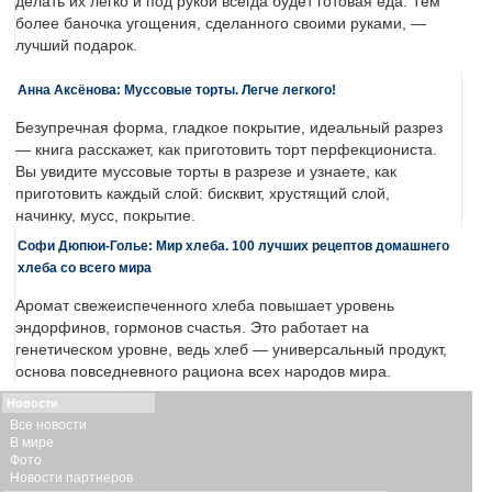
делать их легко и под рукой всегда будет готовая еда. Тем
более баночка угощения, сделанного своими руками, —
лучший подарок.
Анна Аксёнова: Муссовые торты. Легче легкого!
Безупречная форма, гладкое покрытие, идеальный разрез
— книга расскажет, как приготовить торт перфекциониста.
Вы увидите муссовые торты в разрезе и узнаете, как
приготовить каждый слой: бисквит, хрустящий слой,
начинку, мусс, покрытие.
Софи Дюпюи-Голье: Мир хлеба. 100 лучших рецептов домашнего
хлеба со всего мира
Аромат свежеиспеченного хлеба повышает уровень
эндорфинов, гормонов счастья. Это работает на
генетическом уровне, ведь хлеб — универсальный продукт,
основа повседневного рациона всех народов мира.
Новости
Все новости
В мире
Фото
Новости партнеров