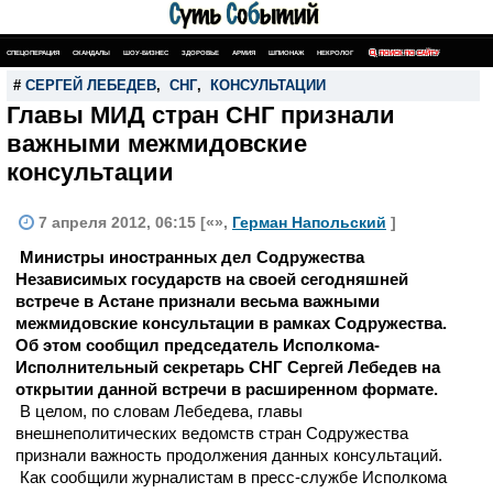
СПЕЦОПЕРАЦИЯ
СКАНДАЛЫ
ШОУ-БИЗНЕС
ЗДОРОВЬЕ
АРМИЯ
ШПИОНАЖ
НЕКРОЛОГ
ПОИСК ПО САЙТУ
#
СЕРГЕЙ ЛЕБЕДЕВ
,
СНГ
,
КОНСУЛЬТАЦИИ
Главы МИД стран СНГ признали
важными межмидовские
консультации
7 апреля 2012, 06:15 [«»,
Герман Напольский
]
Министры иностранных дел Содружества
Независимых государств на своей сегодняшней
встрече в Астане признали весьма важными
межмидовские консультации в рамках Содружества.
Об этом сообщил председатель Исполкома-
Исполнительный секретарь СНГ Сергей Лебедев на
открытии данной встречи в расширенном формате.
В целом, по словам Лебедева, главы
внешнеполитических ведомств стран Содружества
признали важность продолжения данных консультаций.
Как сообщили журналистам в пресс-службе Исполкома