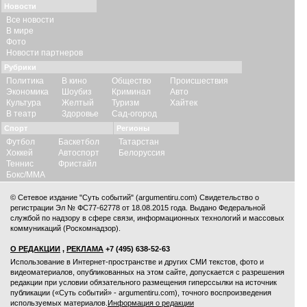
Новости
Все новости
В мире
Фото
Новости партнеров
Рубрики
Политика
В кино
Общество
Происшествия
Экономика
Шоубиз
Криминал
Авто
Культура
Желтый
Туризм
Хайтек
В театр
Здоровье
Сад-огород
Спорт
Регионы
Футбол
Баскетбол
Татарстан
Хоккей
Автоспорт
Белоруссия
Теннис
Фристайл
Бокс/ММА
© Сетевое издание "Суть событий" (argumentiru.com) Свидетельство о
регистрации Эл № ФС77-62778 от 18.08.2015 года. Выдано Федеральной
службой по надзору в сфере связи, информационных технологий и массовых
коммуникаций (Роскомнадзор).
О РЕДАКЦИИ
,
РЕКЛАМА
+7 (495) 638-52-63
Использование в Интернет-пространстве и других СМИ текстов, фото и
видеоматериалов, опубликованных на этом сайте, допускается с
разрешения
редакции
при условии обязательного размещения гиперссылки на источник
публикации («Суть событий» - argumentiru.com), точного воспроизведения
используемых материалов.
Информация о редакции