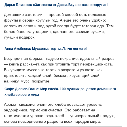
Дарья Близнюк: «Заготовки от Даши. Вкусно, как ни «крути»!
Домашние заготовки — простой способ есть полезные
фрукты и овощи круглый год. А еще это очень удобно:
делать их легко и под рукой всегда будет готовая еда. Тем
более баночка угощения, сделанного своими руками, —
лучший подарок.
Анна Аксёнова: Муссовые торты. Легче легкого!
Безупречная форма, гладкое покрытие, идеальный разрез
— книга расскажет, как приготовить торт перфекциониста.
Вы увидите муссовые торты в разрезе и узнаете, как
приготовить каждый слой: бисквит, хрустящий слой,
начинку, мусс, покрытие.
Софи Дюпюи-Голье: Мир хлеба. 100 лучших рецептов домашнего
хлеба со всего мира
Аромат свежеиспеченного хлеба повышает уровень
эндорфинов, гормонов счастья. Это работает на
генетическом уровне, ведь хлеб — универсальный продукт,
основа повседневного рациона всех народов мира.