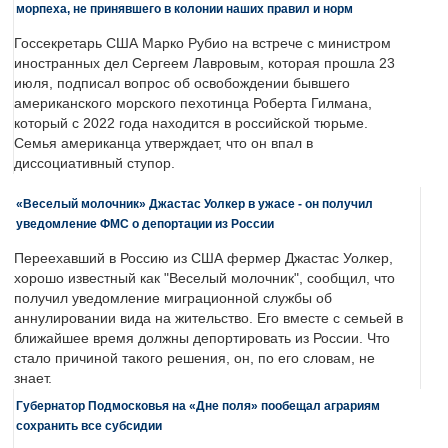
морпеха, не принявшего в колонии наших правил и норм
Госсекретарь США Марко Рубио на встрече с министром
иностранных дел Сергеем Лавровым, которая прошла 23
июля, подписал вопрос об освобождении бывшего
американского морского пехотинца Роберта Гилмана,
который с 2022 года находится в российской тюрьме.
Семья американца утверждает, что он впал в
диссоциативный ступор.
«Веселый молочник» Джастас Уолкер в ужасе - он получил
уведомление ФМС о депортации из России
Переехавший в Россию из США фермер Джастас Уолкер,
хорошо известный как "Веселый молочник", сообщил, что
получил уведомление миграционной службы об
аннулировании вида на жительство. Его вместе с семьей в
ближайшее время должны депортировать из России. Что
стало причиной такого решения, он, по его словам, не
знает.
Губернатор Подмосковья на «Дне поля» пообещал аграриям
сохранить все субсидии