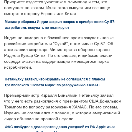
Приоритет отдается участникам олимпиад и тем, кто
поступает по квотам. Из-за этого выпускники все чаще
смотрят в сторону Европы или Китая.
Министр обороны Индии закрыл вопрос о приобретении Су-57:
истребитель покупать не планируют
Индия не намерена в ближайшее время закупать новые
российские истребители "Сухой", в том числе Су-57. Об
этом заявил секретарь Министерства обороны страны
Раджеш Кумар Сингх. По его словам, индийские власти
сосредоточатся на модернизации имеющегося парка
истребителей.
Нетаньяху заявил, что Израиль не соглашался с планом
трамповского "Совета мира" по разоружению ХАМАС
Премьер-министр Израиля Биньямин Нетаньяху заявил,
что у него есть разногласия с президентом США Дональдом
Трампом по вопросу разоружения ХАМАС. По его словам,
Израиль не соглашался с планом, о котором американский
лидер объявил на прошлой неделе.
ФАС возбудила дело против давно ушедшей из РФ Apple из-за