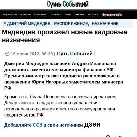
СПЕЦОПЕРАЦИЯ
СКАНДАЛЫ
ШОУ-БИЗНЕС
ЗДОРОВЬЕ
АРМИЯ
ШПИОНАЖ
НЕКРОЛОГ
ПОИСК ПО САЙТУ
#
ДМИТРИЙ МЕДВЕДЕВ
,
РАСПОРЯЖЕНИЕ
,
НАЗНАЧЕНИЕ
Медведев произвел новые кадровые
назначения
[
С
уть
С
о
б
ытий
]
16 июня 2012, 08:39
Дмитрий Медведев назначил Андрея Иванова на
должность заместителя министра финансов РФ.
Премьер-министр также подписал распоряжение о
назначении Юрия Нагорных заместителем министра
РФ.
Кроме того, Лиана Пепеляева назначена директором
Департамента государственного управления,
регионального развития и местного самоуправления
правительства РФ.
дзен
Добавляйте
CСб
в свои источники