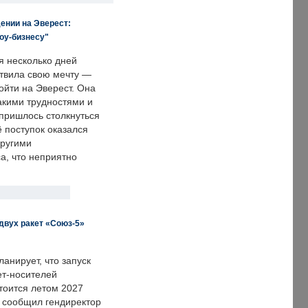
ении на Эверест:
оу-бизнесу"
я несколько дней
твила свою мечту —
ойти на Эверест. Она
акими трудностями и
пришлось столкнуться
ё поступок оказался
другими
а, что неприятно
двух ракет «Союз-5»
анирует, что запуск
ет-носителей
тоится летом 2027
м сообщил гендиректор