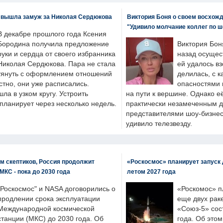
 вышла замуж за Николая Сердюкова
Виктория Боня о своем восхожд
"Удивило молчание коллег по ш
В декабре прошлого года Ксения
Бородина получила предложение
Виктория Бон
руки и сердца от своего избранника
назад осущес
Николая Сердюкова. Пара не стала
ей удалось вз
тянуть с оформлением отношений
делилась, с к
естно, они уже расписались.
опасностями 
а в узком кругу. Устроить
на пути к вершине. Однако е
планирует через несколько недель.
практически незамеченным 
представителями шоу-бизнес
удивило телезвезду.
м скептиков, Россия продолжит
«Роскосмос» планирует запуск 
МКС - пока до 2030 года
летом 2027 года
"Роскосмос" и NASA договорились о
«Роскомос» пл
продлении срока эксплуатации
еще двух рак
Международной космической
«Союз-5» сос
станции (МКС) до 2030 года. Об
года. Об это