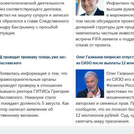
косметологической деятельности
Инфантино пр
без соответствующего диплома.
высшим руков
стал на защиту супруги и записал
в марокканско
м обратился к главе Следственного
том числе обсуждался проек
андру Бастрыкину с просьбой
дочерней структуры для про
итуации.
чемпионаты частным инвесто
встречи FIFA заявила о под
отказе от проекта.
 проводит проверку теперь уже экс-
Олег Газманов попросил отпуст
Заславского
из СИЗО после выплаты 12 млн
Появилась информация о том, что
Олег Газмано
правоохранительные органы
из СИЗО его 
проводят проверку в отношении
Филиппа Росс
бывшего ректора ГИТИСа Григория
арестован по
Заславского. Накануне стало
мошенничеств
н покидает должность 5 августа. Как
авторских и смежных прав. П
ктор написал заявление об
сообщили, что он погасил бо
бственному желанию.
12 миллионов рублей. Суд, о
смягчить меру пресечения.