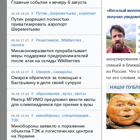
Главные события к вечеру 6 августа
«Веселый молочни
#
Путин
, Шереметьево
, аэропорт
06.08 18:25
получил уведомл
Путин разрешил полностью
приватизировать аэропорт
Шереметьево
#
Решетников
, Wildberries
,
06.08 17:27
налоги
Минэкономразвития прорабатывает
меры поддержки предпринимателей
аннулировании в
после атак на склады Wildberries
семьей в ближа
из России. Что 
#
Омаров
, скандалы
06.08 16:27
Омаров обратился за помощью к
по его словам, н
Бастрыкину в деле своей супруги
НАШИ ПУБЛ
#
образование
, вузы
, квоты
06.08 15:33
Ректор МГИМО предложил ввести квоты
для олимпиадников при приеме в вузы
#
минобороны
, спецоперация
,
06.08 15:04
ТЭК
Минобороны заявило о поражении
объектов ТЭК и логистических центров
на Украине