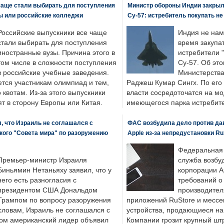
чаще стали выбирать для поступления
Министр обороны Индии закрыл
ы или российские колледжи
Су-57: истребитель покупать н
Российские выпускники все чаще
Индия не нам
стали выбирать для поступления
время закупа
иностранные вузы. Причина этого в
истребители "
том числе в сложности поступления
Су-57. Об это
в российские учебные заведения.
Министерства
ется участникам олимпиад и тем,
Раджеш Кумар Сингх. По его
о квотам. Из-за этого выпускники
власти сосредоточатся на м
т в сторону Европы или Китая.
имеющегося парка истребит
, что Израиль не соглашался с
ФАС возбудила дело против да
кого "Совета мира" по разоружению
Apple из-за непредустановки Ru
Федеральная
Премьер-министр Израиля
служба возбу
Биньямин Нетаньяху заявил, что у
корпорации A
него есть разногласия с
требований о
президентом США Дональдом
производител
Трампом по вопросу разоружения
приложений RuStore и месс
словам, Израиль не соглашался с
устройства, продающиеся на
ром американский лидер объявил
Компании грозит крупный штр