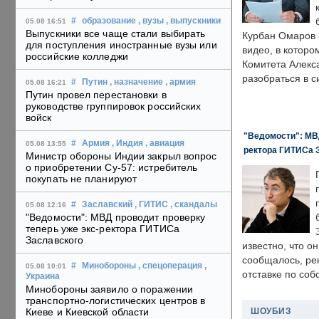
#
образование
, вузы
, выпускники
05.08 16:51
Выпускники все чаще стали выбирать
Курбан Омаров в
для поступления иностранные вузы или
видео, в которо
российские колледжи
Комитета Алекс
разобраться в с
#
Путин
, назначение
, армия
05.08 16:21
Путин провел перестановки в
руководстве группировок российских
войск
"Ведомости": МВД
#
Армия
, Индия
, авиация
05.08 13:55
ректора ГИТИСа 
Министр обороны Индии закрыл вопрос
о приобретении Су-57: истребитель
покупать не планируют
#
Заславский
, ГИТИС
, скандалы
05.08 12:16
"Ведомости": МВД проводит проверку
теперь уже экс-ректора ГИТИСа
Заславского
известно, что о
сообщалось, ре
#
Минобороны
, спецоперация
,
05.08 10:01
отставке по со
Украина
Минобороны заявило о поражении
транспортно-логистических центров в
ШОУБИЗ
Киеве и Киевской области