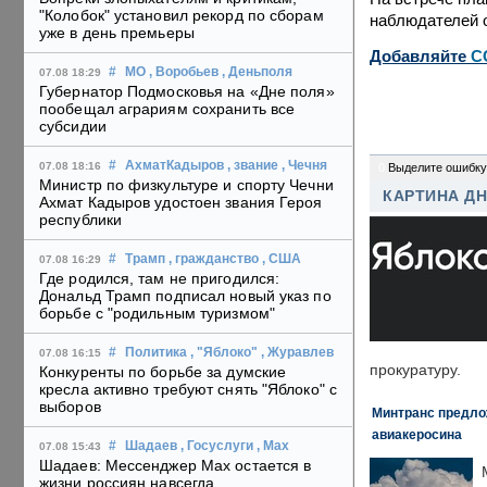
"Колобок" установил рекорд по сборам
наблюдателей 
уже в день премьеры
Добавляйте
C
#
МО
, Воробьев
, Деньполя
07.08 18:29
Губернатор Подмосковья на «Дне поля»
пообещал аграриям сохранить все
субсидии
#
АхматКадыров
, звание
, Чечня
07.08 18:16
0
Выделите ошибку
Министр по физкультуре и спорту Чечни
КАРТИНА Д
Ахмат Кадыров удостоен звания Героя
республики
#
Трамп
, гражданство
, США
07.08 16:29
Где родился, там не пригодился:
Дональд Трамп подписал новый указ по
борьбе с "родильным туризмом"
#
Политика
, "Яблоко"
, Журавлев
07.08 16:15
прокуратуру.
Конкуренты по борьбе за думские
кресла активно требуют снять "Яблоко" с
выборов
Минтранс предлож
авиакеросина
#
Шадаев
, Госуслуги
, Max
07.08 15:43
Шадаев: Мессенджер Max остается в
жизни россиян навсегда