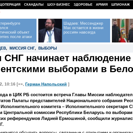
ЦОПЕРАЦИЯ
СКАНДАЛЫ
ШОУ-БИЗНЕС
ЗДОРОВЬЕ
АРМИЯ
ШПИОНАЖ
У
теринбурге
Шадаев: Мессенджер
елся
Max остается в жизни
тический объект
россиян навсегда
erries после атаки
ДЕВ
,
МИССИЯ СНГ
,
ВЫБОРЫ
 СНГ начинает наблюдение 
ентскими выборами в Бел
, 10:16 [«»,
Герман Напольский
]
года в ЦИК РБ состоится встреча Главы Миссии наблюдател
татов Палаты представителей Национального собрания Рес
Исполнительного комитета – Исполнительного секретаря С
м Центральной комиссии Республики Беларусь по выборам
ких референдумов Лидией Ермошиной, сообщили журналист
Г.
нируется обсудить вопросы, связанные с открытием и организа