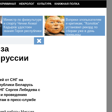
КРИМИНАЛ
НЕКРОЛОГ
КУЛЬТУРА
КНИЖНАЯ ПОЛКА
Министр по физкультуре
Вопреки злопыхателям
и спорту Чечни Ахмат
и критикам, "Колобок"
Кадыров удостоен
установил рекорд по
звания Героя республики
сборам уже в день
премьеры
за
оруссии
ей от СНГ на
публики Беларусь
НГ Сергея Лебедева с
 и проведению
ам в пресс-службе
цией работы Миссии