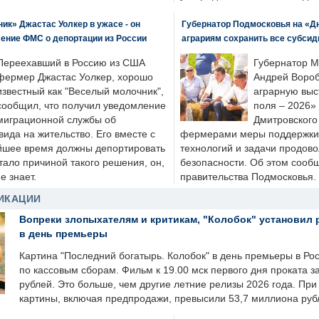
к» Джастас Уолкер в ужасе - он
Губернатор Подмосковья на «Д
ение ФМС о депортации из России
аграриям сохранить все субсид
Переехавший в Россию из США
Губернатор М
фермер Джастас Уолкер, хорошо
Андрей Вороб
известный как "Веселый молочник",
аграрную выс
сообщил, что получил уведомление
поля – 2026»
миграционной службы об
Дмитровского 
ида на жительство. Его вместе с
фермерами меры поддержки
йшее время должны депортировать
технологий и задачи продов
стало причиной такого решения, он,
безопасности. Об этом сооб
е знает.
правительства Подмосковья.
ИКАЦИИ
Вопреки злопыхателям и критикам, "Колобок" установил 
в день премьеры
Картина "Последний богатырь. Колобок" в день премьеры в Ро
по кассовым сборам. Фильм к 19.00 мск первого дня проката 
рублей. Это больше, чем другие летние релизы 2026 года. Пр
картины, включая предпродажи, превысили 53,7 миллиона руб