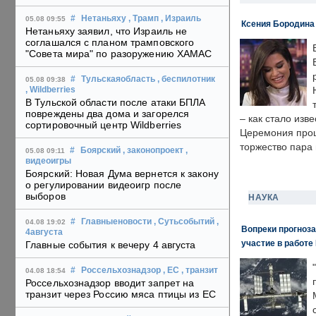
#
Нетаньяху
, Трамп
, Израиль
05.08 09:55
Ксения Бородина
Нетаньяху заявил, что Израиль не
соглашался с планом трамповского
"Совета мира" по разоружению ХАМАС
#
Тульскаяобласть
, беспилотник
05.08 09:38
, Wildberries
В Тульской области после атаки БПЛА
повреждены два дома и загорелся
– как стало изв
сортировочный центр Wildberries
Церемония прошл
торжество пара 
#
Боярский
, законопроект
,
05.08 09:11
видеоигры
Боярский: Новая Дума вернется к закону
о регулировании видеоигр после
выборов
НАУКА
#
Главныеновости
, Сутьсобытий
,
04.08 19:02
Вопреки прогноза
4августа
участие в работе 
Главные события к вечеру 4 августа
#
Россельхознадзор
, ЕС
, транзит
04.08 18:54
Россельхознадзор вводит запрет на
транзит через Россию мяса птицы из ЕС