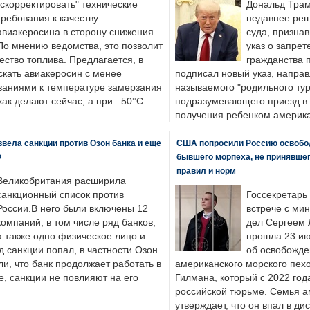
"скорректировать" технические
Дональд Трам
требования к качеству
недавнее реш
авиакеросина в сторону снижения.
суда, призна
По мнению ведомства, это позволит
указ о запрет
ество топлива. Предлагается, в
гражданства 
скать авиакеросин с менее
подписал новый указ, направ
ваниями к температуре замерзания
называемого "родильного тур
 как делают сейчас, а при –50°C.
подразумевающего приезд в 
получения ребенком америка
вела санкции против Озон банка и еще
США попросили Россию освобо
Ф
бывшего морпеха, не принявшег
правил и норм
Великобритания расширила
санкционный список против
Госсекретарь
России.В него были включены 12
встрече с ми
компаний, в том числе ряд банков,
дел Сергеем 
а также одно физическое лицо и
прошла 23 ию
д санкции попал, в частности Озон
об освобожде
ли, что банк продолжает работать в
американского морского пех
, санкции не повлияют на его
Гилмана, который с 2022 год
российской тюрьме. Семья 
утверждает, что он впал в ди