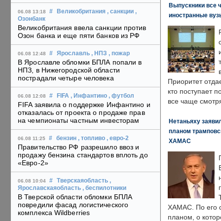
Выпускники все 
#
Великобритания
, санкции
,
06.08 13:18
иностранные вуз
Озонбанк
Великобритания ввела санкции против
Озон банка и еще пяти банков из РФ
#
Ярославль
, НПЗ
, пожар
06.08 12:48
В Ярославле обломки БПЛА попали в
НПЗ, в Нижегородской области
пострадали четыре человека
Приоритет отда
кто поступает п
#
FIFA
, Инфантино
, футбол
06.08 12:08
все чаще смотря
FIFA заявила о поддержке Инфантино и
отказалась от проекта о продаже прав
на чемпионаты частным инвесторам
Нетаньяху заявил
планом трамповс
#
бензин
, топливо
, евро-2
06.08 11:25
ХАМАС
Правительство РФ разрешило ввоз и
продажу бензина стандартов вплоть до
«Евро-2»
#
Тверскаяобласть
,
06.08 10:04
Ярославскаяобласть
, беспилотники
В Тверской области обломки БПЛА
повредили фасад логистического
ХАМАС. По его 
комплекса Wildberries
планом, о кото