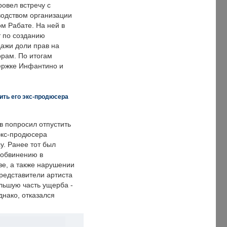
овел встречу с
одством организации
м Рабате. На ней в
т по созданию
дажи доли прав на
рам. По итогам
держке Инфантино и
ить его экс-продюсера
в попросил отпустить
экс-продюсера
у. Ранее тот был
 обвинению в
е, а также нарушении
редставители артиста
льшую часть ущерба -
днако, отказался