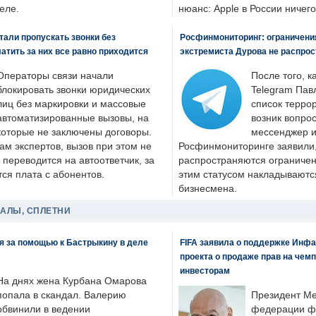
еле.
нюанс: Apple в России ничего
али пропускать звонки без
Росфинмониторинг: ограничения
латить за них все равно приходится
экстремиста Дурова не распрос
Операторы связи начали
После того, к
блокировать звонки юридических
Telegram Пав
лиц без маркировки и массовые
список террор
автоматизированные вызовы, на
возник вопрос
которые не заключены договоры.
мессенджер и
ам экспертов, вызов при этом не
Росфинмониторинге заявили, 
 переводится на автоответчик, за
распространяются ограничени
ся плата с абонентов.
этим статусом накладываютс
бизнесмена.
ДАЛЫ, СПЛЕТНИ
я за помощью к Бастрыкину в деле
FIFA заявила о поддержке Инфа
проекта о продаже прав на чем
инвесторам
На днях жена Курбана Омарова
попала в скандал. Валерию
Президент М
обвинили в ведении
федерации фу