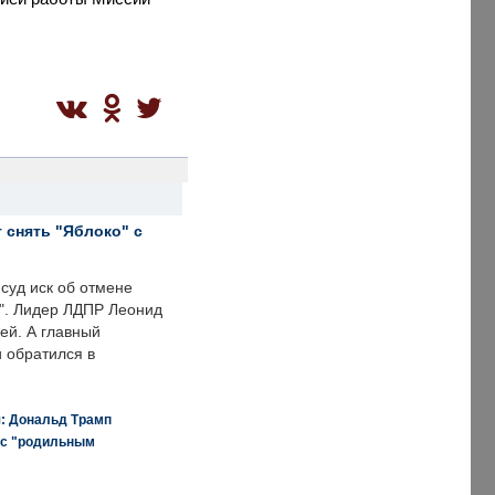
 снять "Яблоко" с
суд иск об отмене
о". Лидер ЛДПР Леонид
ей. А главный
и обратился в
я: Дональд Трамп
 с "родильным