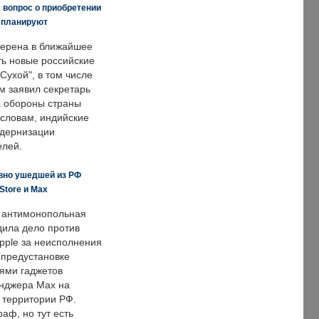
 вопрос о приобретении
е планируют
ерена в ближайшее
ть новые российские
Сухой", в том числе
м заявил секретарь
 обороны страны
 словам, индийские
одернизации
елей.
вно ушедшей из РФ
Store и Max
 антимонопольная
дила дело против
pple за неисполнения
 предустановке
ями гаджетов
енджера Max на
 территории РФ.
аф, но тут есть