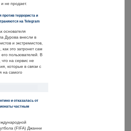
 и не продает.
 против террориста и
траняются на Telegram
ак основателя
ла Дурова внесли в
истов и экстремистов,
, как это затронет сам
 его пользователей. В
что на сервис не
я, которые в связи с
я на самого
нтино и отказалась от
пионаты частным
еждународной
тбола (FIFA) Джанни