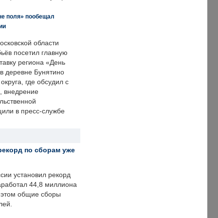
не поля» пообещал
ии
осковской области
ьёв посетил главную
тавку региона «День
 в деревне Бунятино
округа, где обсудил с
, внедрение
ольственной
щили в пресс-службе
рекорд по сборам уже
ссии установил рекорд
заработал 44,8 миллиона
и этом общие сборы
лей.