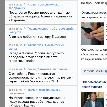
на прошлой нед
#
израиль
, кирпиченок
,
06.08 09:26
задержание
Посольство России проверяет данные
Операторы перест
об аресте историка Артема Кирпиченка
маркировки, но п
в Израиле
#
Главныеновости
, Сутьсобытий
,
05.08 18:39
5августа
Главные события к вечеру 5 августа
#
Wildberries
, ПочтаРоссии
,
05.08 18:38
склад
Однако, по слов
Склады "Почты России" могут быть
сбрасывается, а
переданы в Wildberries вместо
который взимает
сгоревших хабов
#
банки
, банкомат
, наличные
05.08 18:03
СЛУХИ, СКАН
С октября в России появится
возможность пополнять счет наличными
через любой банкомат по СБП
Омаров обратилс
своей супруги
#
Ткачук
, екатеринбург
,
05.08 17:07
покушение
На Урале совершили покушение на
главу завода-разработчика дронов
«Упырь» Ткачука