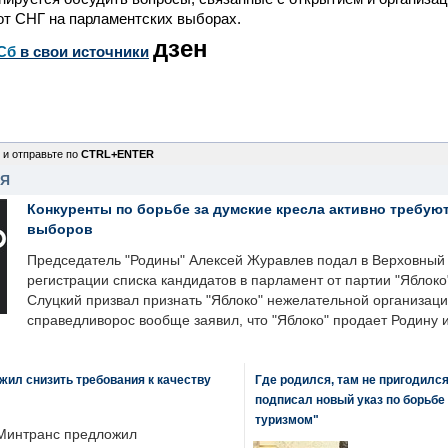
от СНГ на парламентских выборах.
дзен
Сб
в свои источники
 и отправьте по
CTRL+ENTER
НЯ
Конкуренты по борьбе за думские кресла активно требуют
выборов
Председатель "Родины" Алексей Журавлев подал в Верховный 
регистрации списка кандидатов в парламент от партии "Яблок
Слуцкий призвал признать "Яблоко" нежелательной организаци
справедливорос вообще заявил, что "Яблоко" продает Родину 
ил снизить требования к качеству
Где родился, там не пригодилс
подписал новый указ по борьбе
туризмом"
Минтранс предложил