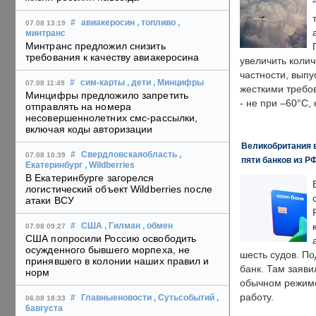
#
авиакеросин
, топливо
,
07.08 13:19
минтранс
Минтранс предложил снизить
требования к качеству авиакеросина
увеличить колич
частности, выпу
#
сим-карты
, дети
, Минцифры
07.08 11:49
жесткими требо
Минцифры предложило запретить
- не при –60°C,
отправлять на номера
несовершеннолетних смс-рассылки,
включая коды авторизации
Великобритания в
#
Свердловскаяобласть
,
07.08 10:39
пяти банков из Р
Екатеринбург
, Wildberries
В Екатеринбурге загорелся
логистический объект Wildberries после
атаки ВСУ
#
США
, Гилман
, обмен
07.08 09:27
США попросили Россию освободить
осужденного бывшего морпеха, не
шесть судов. По
принявшего в колонии наших правил и
банк. Там заяви
норм
обычном режиме
работу.
#
Главныеновости
, Сутьсобытий
,
06.08 18:33
6августа