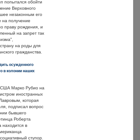
п попытался обойти
ение Верховного
вшее незаконным его
е на получение
по праву рождения, и
ленный на запрет так
изма",
страну на роды для
нского гражданства.
дить осужденного
о в колонии наших
 США Марко Рубио на
нистром иностранных
Лавровым, которая
ля, подписал вопрос
нии бывшего
отинца Роберта
а находится в
американца
ссоциативный ступор.