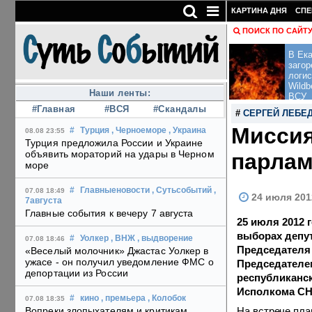
КАРТИНА ДНЯ
СПЕ
ПОИСК ПО САЙТ
В Ека
загор
логис
Wildb
Наши ленты:
ВСУ
#Главная
#ВСЯ
#Скандалы
#
СЕРГЕЙ ЛЕБЕ
Миссия
#
Турция
, Черноеморе
, Украина
08.08 23:55
Турция предложила России и Украине
объявить мораторий на удары в Черном
парлам
море
#
Главныеновости
, Сутьсобытий
,
07.08 18:49
24 июля 2012
7августа
Главные события к вечеру 7 августа
25 июля 2012 
выборах депу
#
Уолкер
, ВНЖ
, выдворение
07.08 18:46
Председателя 
«Веселый молочник» Джастас Уолкер в
ужасе - он получил уведомление ФМС о
Председателе
депортации из России
республиканс
Исполкома СН
#
кино
, премьера
, Колобок
07.08 18:35
На встрече пла
Вопреки злопыхателям и критикам,