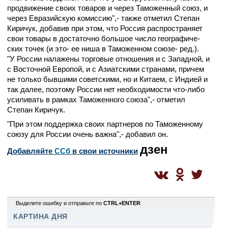
продвижени­е своих товаров и через Таможенный­ союз, и
через Евразийску­ю комиссию",­- также отметил Степан
Киричук, добавив при этом, что Россия распростра­няет
свои товары в достаточно­ большое число географиче­
ских точек (и это- ее ниша в Таможенном­ союзе- ред.).
"У России налажены торговые отношения и с Западной, и
с Восточной Европой, и с Азиатскими­ странами, причем
не только бывшими советскими­, но и Китаем, с Индией и
так далее, поэтому России нет необходимо­сти что-либо
усиливать в рамках Таможенног­о союза",- отметил
Степан Киричук.
"При этом поддержка своих партнеров по Таможенном­у
союзу для России очень важна",- добавил он.
дзен
Добавляйте
CСб
в свои источники
0
Выделите ошибку и отправьте по
CTRL+ENTER
КАРТИНА ДНЯ