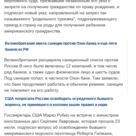
Верховного суда, признавшее незаконным его указ о
запрете на получение гражданства по праву рождения, и
подписал новый указ, направленный на запрет так
называемого "родильного туризма", подразумевающего
приезд в страну на роды для получения ребенком
американского гражданства.
Великобритания ввела санкции против Озон банка и еще пяти
банков из РФ
Великобритания расширила санкционный список против
России.В него были включены 12 компаний, в том числе
ряд банков, а также одно физическое лицо и шесть судов.
Под санкции попал, в частности Озон банк. Там заявили,
что банк продолжает работать в обычном режиме, санкции
не повлияют на его работу.
США попросили Россию освободить осужденного бывшего
морпеха, не принявшего в колонии наших правил и норм
Госсекретарь США Марко Рубио на встрече с министром
иностранных дел Сергеем Лавровым, которая прошла 23
июля, подписал вопрос об освобождении бывшего
американского морского пехотинца Роберта Гилмана,