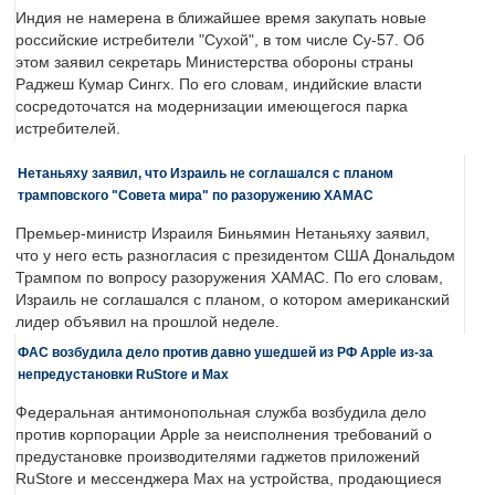
Индия не намерена в ближайшее время закупать новые
российские истребители "Сухой", в том числе Су-57. Об
этом заявил секретарь Министерства обороны страны
Раджеш Кумар Сингх. По его словам, индийские власти
сосредоточатся на модернизации имеющегося парка
истребителей.
Нетаньяху заявил, что Израиль не соглашался с планом
трамповского "Совета мира" по разоружению ХАМАС
Премьер-министр Израиля Биньямин Нетаньяху заявил,
что у него есть разногласия с президентом США Дональдом
Трампом по вопросу разоружения ХАМАС. По его словам,
Израиль не соглашался с планом, о котором американский
лидер объявил на прошлой неделе.
ФАС возбудила дело против давно ушедшей из РФ Apple из-за
непредустановки RuStore и Max
Федеральная антимонопольная служба возбудила дело
против корпорации Apple за неисполнения требований о
предустановке производителями гаджетов приложений
RuStore и мессенджера Max на устройства, продающиеся