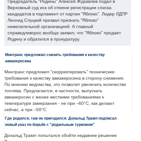
Председатель "Родины" Алексей Журавлев подал в
Верховный суд иск об отмене регистрации списка
кандидатов в парламент от партии "Яблоко". Лидер ЛДПР
Леонид Слуцкий призвал признать "Яблоко"
нежелательной организацией. А главный
справедливорос вообще заявил, что "Яблоко" продает
Родину и обратился в прокуратуру.
Минтранс предложил снизить требования к качеству
авиакеросина
Минтранс предложил "скорректировать" технические
требования к качеству авиакеросина в сторону снижения.
По мнению ведомства, это позволит увеличить количество
топлива. Предлагается, в частности, выпускать
авиакеросин с менее жесткими требованиями к
температуре замерзания - не при –60°C, как делают
сейчас, а при –50°C.
Где родился, там не пригодился: Дональд Трамп подписал
новый указ по борьбе с "родильным туризмом"
Дональд Трамп попытался обойти недавнее решение