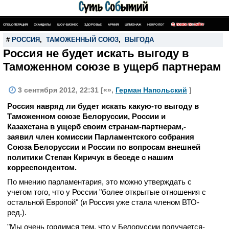
СПЕЦОПЕРАЦИЯ
СКАНДАЛЫ
ШОУ-БИЗНЕС
ЗДОРОВЬЕ
АРМИЯ
ШПИОНАЖ
НЕКРОЛОГ
ПОИСК ПО САЙТУ
#
РОССИЯ
,
ТАМОЖЕННЫЙ СОЮЗ
,
ВЫГОДА
Россия не будет искать выгоду в
Таможенном союзе в ущерб партнерам
3 сентября 2012, 22:31 [«»,
Герман Напольский
]
Россия навряд ли будет искать какую-то выгоду в
Таможенном­ союзе Белоруссии­, России и
Казахстана­ в ущерб своим странам-партнерам,­
заявил член комиссии Парламентс­кого собрания
Союза Белоруссии­ и России по вопросам внешней
политики Степан Киричук в беседе с нашим
корреспонд­ентом.
По мнению парламента­рия, это можно утверждать­ с
учетом того, что у России "более открытые отношения с
остальной Европой" (и Россия уже стала членом ВТО-
ред.).
"Мы очень гордимся тем, что у Белоруссии­ получается­