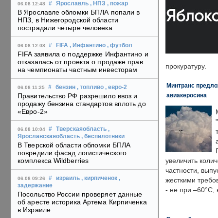
#
Ярославль
, НПЗ
, пожар
06.08 12:48
В Ярославле обломки БПЛА попали в
НПЗ, в Нижегородской области
пострадали четыре человека
#
FIFA
, Инфантино
, футбол
06.08 12:08
FIFA заявила о поддержке Инфантино и
отказалась от проекта о продаже прав
прокуратуру.
на чемпионаты частным инвесторам
Минтранс предлож
#
бензин
, топливо
, евро-2
06.08 11:25
авиакеросина
Правительство РФ разрешило ввоз и
продажу бензина стандартов вплоть до
«Евро-2»
#
Тверскаяобласть
,
06.08 10:04
Ярославскаяобласть
, беспилотники
В Тверской области обломки БПЛА
повредили фасад логистического
комплекса Wildberries
увеличить колич
частности, выпу
#
израиль
, кирпиченок
,
06.08 09:26
жесткими требо
задержание
- не при –60°C,
Посольство России проверяет данные
об аресте историка Артема Кирпиченка
в Израиле