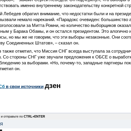
ствовать именно внутреннему законодательству конкретной ст
й Лебедев обратил внимание, что недостатки были и на презид
вызвали немало нареканий. «Парадокс очевиден: большинство 
оголосовали за Митта Ромни, но количество выборщиков оказа
ым у Барака Обамы, и он остался президентом. Это алогично и
сы, но мы же не говорим, что эти выборы незаконные. Они соо
ву Соединенных Штатов», – сказал он.
 также отметил, что Миссия СНГ всегда выступала за сотрудни
. Со стороны СНГ уже звучали предложения к ОБСЕ о выработ
блюдению за выборами. «Но, почему-то, западные партнеры пок
тметил он.
дзен
Сб
в свои источники
 и отправьте по
CTRL+ENTER
НЯ