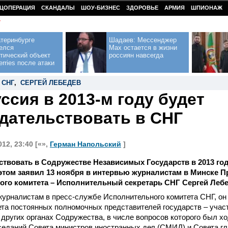
ЦОПЕРАЦИЯ
СКАНДАЛЫ
ШОУ-БИЗНЕС
ЗДОРОВЬЕ
АРМИЯ
ШПИОНАЖ
У
теринбурге
Шадаев: Мессенджер
елся
Max остается в жизни
тический объект
россиян навсегда
erries после атаки
,
СНГ
,
СЕРГЕЙ ЛЕБЕДЕВ
ссия в 2013-м году будет
дательствовать в СНГ
12, 23:40 [«»,
Герман Напольский
]
твовать в Содружестве Независимых Государств в 2013 год
этом заявил 13 ноября в интервью журналистам в Минске 
го комитета – Исполнительный секретарь СНГ Сергей Лебе
урналистам в пресс-службе Исполнительного комитета СНГ, он 
ета постоянных полномочных представителей государств – учас
 других органах Содружества, в числе вопросов которого был хо
еданий Совета министров иностранных дел (СМИД) и Совета гл