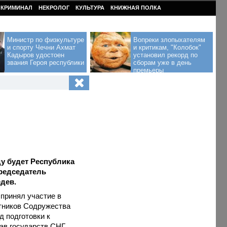
КРИМИНАЛ
НЕКРОЛОГ
КУЛЬТУРА
КНИЖНАЯ ПОЛКА
Министр по физкультуре
Вопреки злопыхателям
и спорту Чечни Ахмат
и критикам, "Колобок"
Кадыров удостоен
установил рекорд по
звания Героя республики
сборам уже в день
премьеры
у будет Республика
Председатель
дев.
принял участие в
тников Содружества
д подготовки к
ав государств СНГ