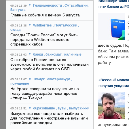
Великобритания в
#
Главныеновости
, Сутьсобытий
,
05.08 18:39
пяти банков из Р
5августа
Главные события к вечеру 5 августа
#
Wildberries
, ПочтаРоссии
,
05.08 18:38
склад
Склады "Почты России" могут быть
переданы в Wildberries вместо
сгоревших хабов
шесть судов. По
банк. Там заяви
#
банки
, банкомат
, наличные
05.08 18:03
обычном режиме
С октября в России появится
работу.
возможность пополнять счет наличными
через любой банкомат по СБП
#
Ткачук
, екатеринбург
,
05.08 17:07
«Веселый молочни
покушение
получил уведомл
На Урале совершили покушение на
главу завода-разработчика дронов
«Упырь» Ткачука
#
образование
, вузы
, выпускники
05.08 16:51
Выпускники все чаще стали выбирать
для поступления иностранные вузы или
российские колледжи
аннулировании в