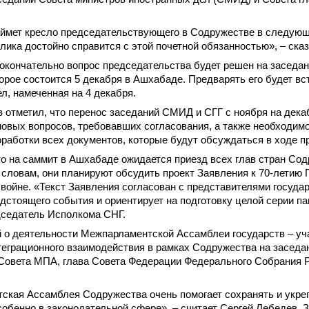
ймет кресло председательствующего в Содружестве в следующе
блика достойно справится с этой почетной обязанностью», – ска
 окончательно вопрос председательства будет решен на заседан
торое состоится 5 декабря в Ашхабаде. Предварять его будет вс
л, намеченная на 4 декабря.
 отметил, что перенос заседаний СМИД и СГГ с ноября на дека
овых вопросов, требовавших согласования, а также необходим
работки всех документов, которые будут обсуждаться в ходе 
о на саммит в Ашхабаде ожидается приезд всех глав стран Сод
о словам, они планируют обсудить проект Заявления к 70-летию
войне. «Текст Заявления согласован с представителями государ
дстоящего события и ориентирует на подготовку целой серии п
дседатель Исполкома СНГ.
 о деятельности Межпарламентской Ассамблеи государств – уч
еграционного взаимодействия в рамках Содружества на заседа
Совета МПА, глава Совета Федерации Федерального Собрания 
ская Ассамблея Содружества очень помогает сохранять и укре
собенно в законодательной сфере», – считает Сергей Лебедев. 