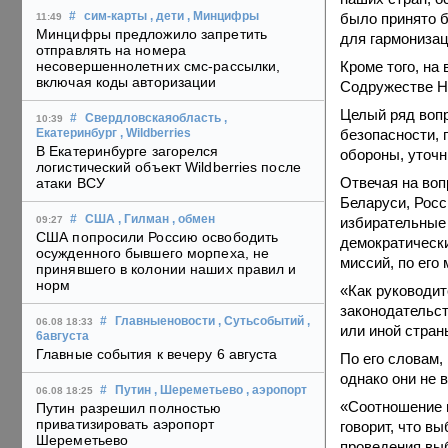
было принято 
#
сим-карты
, дети
, Минцифры
11:49
Минцифры предложило запретить
для гармонизац
отправлять на номера
Кроме того, на
несовершеннолетних смс-рассылки,
включая коды авторизации
Содружестве Н
Целый ряд воп
#
Свердловскаяобласть
,
10:39
безопасности, 
Екатеринбург
, Wildberries
В Екатеринбурге загорелся
обороны, уточн
логистический объект Wildberries после
Отвечая на во
атаки ВСУ
Беларуси, Росс
#
США
, Гилман
, обмен
избирательные
09:27
США попросили Россию освободить
демократическ
осужденного бывшего морпеха, не
миссий, по его
принявшего в колонии наших правил и
норм
«Как руководит
законодательст
#
Главныеновости
, Сутьсобытий
,
06.08 18:33
или иной стран
6августа
Главные события к вечеру 6 августа
По его словам,
однако они не 
#
Путин
, Шереметьево
, аэропорт
06.08 18:25
«Соотношение г
Путин разрешил полностью
приватизировать аэропорт
говорит, что в
Шереметьево
проведения выб