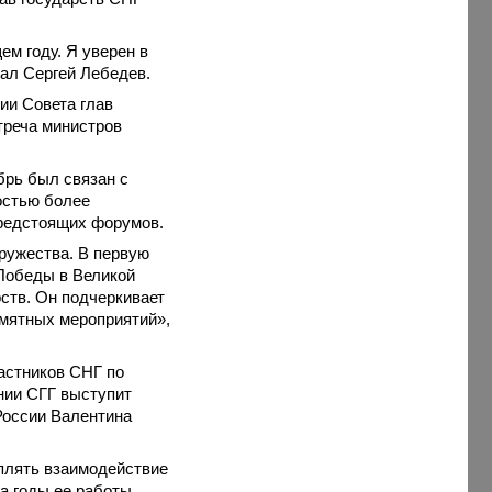
м году. Я уверен в
зал Сергей Лебедев.
ии Совета глав
треча министров
брь был связан с
остью более
предстоящих форумов.
ружества. В первую
 Победы в Великой
ств. Он подчеркивает
амятных мероприятий»,
астников СНГ по
нии СГГ выступит
России Валентина
плять взаимодействие
За годы ее работы