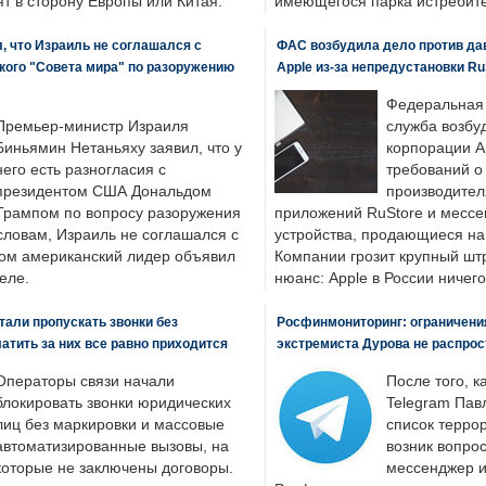
т в сторону Европы или Китая.
имеющегося парка истребит
, что Израиль не соглашался с
ФАС возбудила дело против да
кого "Совета мира" по разоружению
Apple из-за непредустановки Ru
Федеральная
Премьер-министр Израиля
служба возбу
Биньямин Нетаньяху заявил, что у
корпорации A
него есть разногласия с
требований о
президентом США Дональдом
производител
Трампом по вопросу разоружения
приложений RuStore и месс
словам, Израиль не соглашался с
устройства, продающиеся на
ром американский лидер объявил
Компании грозит крупный штр
еле.
нюанс: Apple в России ничего
али пропускать звонки без
Росфинмониторинг: ограничения
латить за них все равно приходится
экстремиста Дурова не распрос
Операторы связи начали
После того, к
блокировать звонки юридических
Telegram Пав
лиц без маркировки и массовые
список террор
автоматизированные вызовы, на
возник вопрос
которые не заключены договоры.
мессенджер и