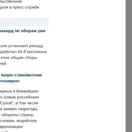
ольственной
щили в пресс-службе
рекорд по сборам уже
ссии установил рекорд
заработал 44,8 миллиона
и этом общие сборы
лей.
 вопрос о приобретении
е планируют
ерена в ближайшее
ть новые российские
Сухой", в том числе
м заявил секретарь
 обороны страны
 словам, индийские
одернизации