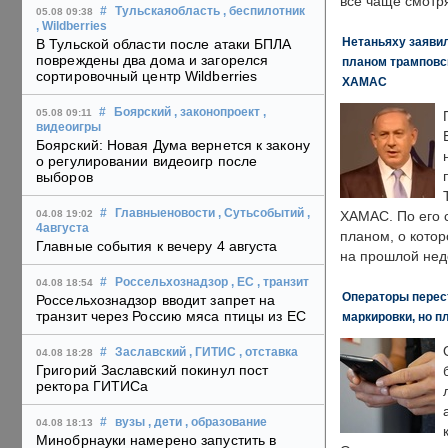
все чаще смотря
#
Тульскаяобласть
, беспилотник
05.08 09:38
, Wildberries
Нетаньяху заявил
В Тульской области после атаки БПЛА
повреждены два дома и загорелся
планом трамповс
сортировочный центр Wildberries
ХАМАС
#
Боярский
, законопроект
,
05.08 09:11
видеоигры
Боярский: Новая Дума вернется к закону
о регулировании видеоигр после
выборов
#
Главныеновости
, Сутьсобытий
,
04.08 19:02
ХАМАС. По его 
4августа
планом, о кото
Главные события к вечеру 4 августа
на прошлой нед
#
Россельхознадзор
, ЕС
, транзит
04.08 18:54
Операторы перест
Россельхознадзор вводит запрет на
транзит через Россию мяса птицы из ЕС
маркировки, но п
#
Заславский
, ГИТИС
, отставка
04.08 18:28
Григорий Заславский покинул пост
ректора ГИТИСа
#
вузы
, дети
, образование
04.08 18:13
Минобрнауки намерено запустить в