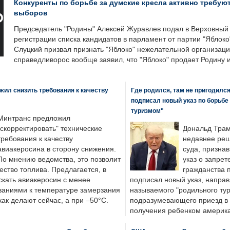
Конкуренты по борьбе за думские кресла активно требуют
выборов
Председатель "Родины" Алексей Журавлев подал в Верховный 
регистрации списка кандидатов в парламент от партии "Яблок
Слуцкий призвал признать "Яблоко" нежелательной организаци
справедливорос вообще заявил, что "Яблоко" продает Родину 
ил снизить требования к качеству
Где родился, там не пригодилс
подписал новый указ по борьбе
туризмом"
Минтранс предложил
"скорректировать" технические
Дональд Трам
требования к качеству
недавнее реш
авиакеросина в сторону снижения.
суда, призна
По мнению ведомства, это позволит
указ о запрет
ество топлива. Предлагается, в
гражданства 
скать авиакеросин с менее
подписал новый указ, направ
ваниями к температуре замерзания
называемого "родильного тур
 как делают сейчас, а при –50°C.
подразумевающего приезд в 
получения ребенком америка