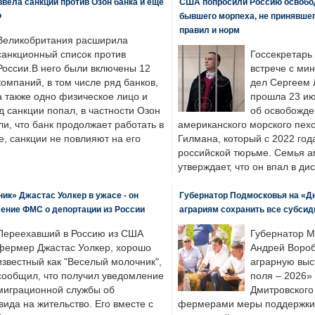
вела санкции против Озон банка и еще
США попросили Россию освобо
Ф
бывшего морпеха, не принявшег
правил и норм
Великобритания расширила
санкционный список против
Госсекретарь
России.В него были включены 12
встрече с ми
компаний, в том числе ряд банков,
дел Сергеем 
а также одно физическое лицо и
прошла 23 ию
д санкции попал, в частности Озон
об освобожде
ли, что банк продолжает работать в
американского морского пех
, санкции не повлияют на его
Гилмана, который с 2022 год
российской тюрьме. Семья 
утверждает, что он впал в ди
к» Джастас Уолкер в ужасе - он
Губернатор Подмосковья на «Д
ение ФМС о депортации из России
аграриям сохранить все субсид
Переехавший в Россию из США
Губернатор М
фермер Джастас Уолкер, хорошо
Андрей Вороб
известный как "Веселый молочник",
аграрную выс
сообщил, что получил уведомление
поля – 2026»
миграционной службы об
Дмитровского 
ида на жительство. Его вместе с
фермерами меры поддержки