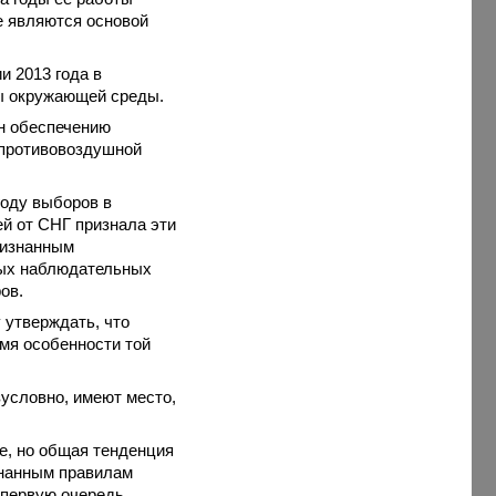
е являются основой
и 2013 года в
ы окружающей среды.
н обеспечению
 противовоздушной
оду выборов в
ей от СНГ признала эти
ризнанным
ных наблюдательных
ов.
 утверждать, что
мя особенности той
зусловно, имеют место,
е, но общая тенденция
знанным правилам
 первую очередь