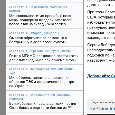
должны соответ
#
Решетников
, Wildberries
,
06.08 17:27
налоги
При этом Серге
Минэкономразвития прорабатывает
США, которые 
меры поддержки предпринимателей
избирателей пр
после атак на склады Wildberries
преимущественн
вызывает вопро
#
Омаров
, скандалы
06.08 16:27
законодательст
Омаров обратился за помощью к
Бастрыкину в деле своей супруги
Сергей Лебедев
наблюдателями
#
образование
, вузы
, квоты
06.08 15:33
подходов по на
Ректор МГИМО предложил ввести квоты
для олимпиадников при приеме в вузы
навстречу», – о
#
минобороны
, спецоперация
,
06.08 15:04
ТЭК
Добавляйте
C
Минобороны заявило о поражении
объектов ТЭК и логистических центров
на Украине
#
Великобритания
, санкции
,
06.08 13:18
Озонбанк
0
Выделите ошибку
Великобритания ввела санкции против
Озон банка и еще пяти банков из РФ
КАРТИНА Д