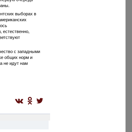
раны.
ентских выборах в
американских
лось
, естественно,
тветствуют
чество с западными
ке общих норм и
а не идут нам