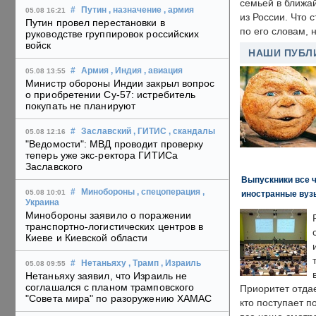
семьей в ближа
#
Путин
, назначение
, армия
05.08 16:21
из России. Что 
Путин провел перестановки в
по его словам, н
руководстве группировок российских
войск
НАШИ ПУБЛ
#
Армия
, Индия
, авиация
05.08 13:55
Министр обороны Индии закрыл вопрос
о приобретении Су-57: истребитель
покупать не планируют
#
Заславский
, ГИТИС
, скандалы
05.08 12:16
"Ведомости": МВД проводит проверку
теперь уже экс-ректора ГИТИСа
Заславского
Выпускники все 
#
Минобороны
, спецоперация
,
05.08 10:01
иностранные вуз
Украина
Минобороны заявило о поражении
транспортно-логистических центров в
Киеве и Киевской области
#
Нетаньяху
, Трамп
, Израиль
05.08 09:55
Нетаньяху заявил, что Израиль не
соглашался с планом трамповского
Приоритет отда
"Совета мира" по разоружению ХАМАС
кто поступает п