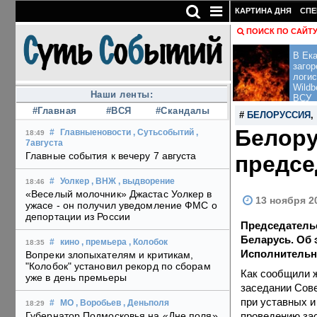
КАРТИНА ДНЯ
СПЕ
ПОИСК ПО САЙТ
В Ека
загор
логис
Wildb
Наши ленты:
ВСУ
#Главная
#ВСЯ
#Скандалы
#
БЕЛОРУССИЯ
Белору
#
Главныеновости
, Сутьсобытий
,
18:49
7августа
Главные события к вечеру 7 августа
предсе
#
Уолкер
, ВНЖ
, выдворение
18:46
«Веселый молочник» Джастас Уолкер в
13 ноября 20
ужасе - он получил уведомление ФМС о
депортации из России
Председательс
Беларусь. Об 
#
кино
, премьера
, Колобок
18:35
Исполнительно
Вопреки злопыхателям и критикам,
"Колобок" установил рекорд по сборам
Как сообщили ж
уже в день премьеры
заседании Сов
при уставных и
#
МО
, Воробьев
, Деньполя
18:29
проведению зас
Губернатор Подмосковья на «Дне поля»