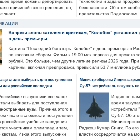
йшее время должны депортировать
технологий и задачи продов
стало причиной такого решения, он,
безопасности. Об этом сооб
е знает.
правительства Подмосковья.
ИКАЦИИ
Вопреки злопыхателям и критикам, "Колобок" установил 
в день премьеры
Картина "Последний богатырь. Колобок" в день премьеры в Ро
по кассовым сборам. Фильм к 19.00 мск первого дня проката 
рублей. Это больше, чем другие летние релизы 2026 года. Пр
картины, включая предпродажи, превысили 53,7 миллиона руб
чаще стали выбирать для поступления
Министр обороны Индии закрыл
ы или российские колледжи
Су-57: истребитель покупать н
Российские выпускники все чаще
Индия не нам
стали выбирать для поступления
время закупа
иностранные вузы. Причина этого в
истребители "
том числе в сложности поступления
Су-57. Об это
в российские учебные заведения.
Министерства
ется участникам олимпиад и тем,
Раджеш Кумар Сингх. По его
о квотам. Из-за этого выпускники
власти сосредоточатся на м