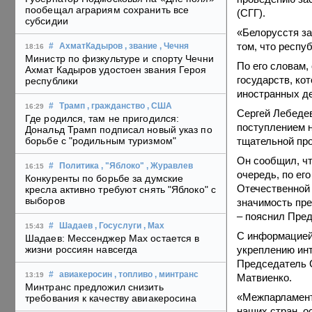
пообещал аграриям сохранить все
(СГГ).
субсидии
«Белорусстя за
том, что респу
#
АхматКадыров
, звание
, Чечня
18:16
Министр по физкультуре и спорту Чечни
По его словам,
Ахмат Кадыров удостоен звания Героя
государств, ко
республики
иностранных де
#
Трамп
, гражданство
, США
16:29
Сергей Лебедев
Где родился, там не пригодился:
поступлением н
Дональд Трамп подписал новый указ по
тщательной про
борьбе с "родильным туризмом"
Он сообщил, чт
#
Политика
, "Яблоко"
, Журавлев
16:15
очередь, по ег
Конкуренты по борьбе за думские
Отечественной 
кресла активно требуют снять "Яблоко" с
выборов
значимость пре
– пояснил Пре
#
Шадаев
, Госуслуги
, Max
15:43
С информацией
Шадаев: Мессенджер Max остается в
укреплению инт
жизни россиян навсегда
Председатель 
#
авиакеросин
, топливо
, минтранс
13:19
Матвиенко.
Минтранс предложил снизить
«Межпарламент
требования к качеству авиакеросина
наших стран, о