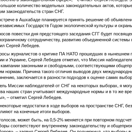
большое количество модельных законодательных актов, которы
ии законодательств стран СНГ.
 встрече в Ашхабаде планируется принять решение об объявлени
езависимых Государств Годом экологической культуры и охран
росов повестки дня предстоящего заседания СГГ будет посвяще
пограничному сотрудничеству, развитию объединенной системы
ил Сергей Лебедев.
просы журналистов о критике ПА НАТО прошедших в нынешнем г
ии и Украине, Сергей Лебедев отметил, что Миссия наблюдател
 кампании законными и свободными, соответствующими общеп
им нормам. Причина такого отличия выводов двух международ
 мнению, заключается в разности подходов к оценке самих выбор
ель Миссии наблюдателей от СНГ на некоторых выборах, я могу
ва наших стран учитывают международные нормы и в то же вре
ы», – отметил Сергей Лебедев.
 некоторые недостатки в ходе выборов на пространстве СНГ, бе
влияют на конечные итоги выборов.
олосов, может быть, на 0,5-2% меняется при повторном подсчет
ыборы соответствуют внутреннему законодательству и общепри
оров», – заявил Сергей Лебедев. Он подчеркнул, что выборы в