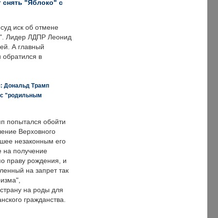
 снять "Яблоко" с
суд иск об отмене
о". Лидер ЛДПР Леонид
ей. А главный
и обратился в
я: Дональд Трамп
 с "родильным
п попытался обойти
ение Верховного
вшее незаконным его
е на получение
по праву рождения, и
ленный на запрет так
изма",
страну на роды для
нского гражданства.