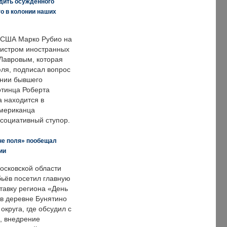
дить осужденного
о в колонии наших
 США Марко Рубио на
нистром иностранных
Лавровым, которая
ля, подписал вопрос
нии бывшего
отинца Роберта
а находится в
американца
ссоциативный ступор.
не поля» пообещал
ии
осковской области
ьёв посетил главную
тавку региона «День
 в деревне Бунятино
округа, где обсудил с
, внедрение