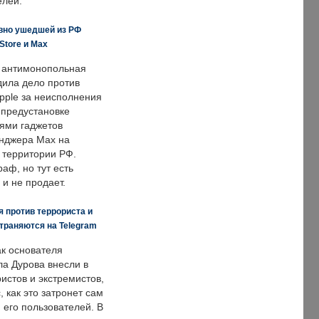
елей.
вно ушедшей из РФ
Store и Max
 антимонопольная
дила дело против
pple за неисполнения
 предустановке
ями гаджетов
енджера Max на
 территории РФ.
аф, но тут есть
 и не продает.
 против террориста и
траняются на Telegram
ак основателя
ла Дурова внесли в
истов и экстремистов,
, как это затронет сам
 его пользователей. В