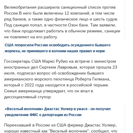
Великобритания расширила санкционный список против
России.В него были включены 12 компаний, в том числе
ряд банков, а также одно физическое лицо и шесть судов.
Под санкции попал, в частности Озон банк. Там заявили,
что банк продолжает работать в обычном режиме, санкции
не повлияют на его работу.
США попросили Россию освободить осужденного бывшего
морпеха, не принявшего в колонии наших правил и норм
Госсекретарь США Марко Рубио на встрече с министром
иностранных дел Сергеем Лавровым, которая прошла 23
июля, подписал вопрос об освобождении бывшего
американского морского пехотинца Роберта Гилмана,
который с 2022 года находится в российской тюрьме.
Семья американца утверждает, что он впал в
диссоциативный ступор.
«Веселый молочник» Джастас Уолкер в ужасе - он получил
уведомление ФМС о депортации из России
Переехавший в Россию из США фермер Джастас Уолкер,
хорошо известный как "Веселый молочник", сообщил, что