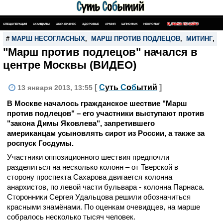
СПЕЦОПЕРАЦИЯ
СКАНДАЛЫ
ШОУ-БИЗНЕС
ЗДОРОВЬЕ
АРМИЯ
ШПИОНАЖ
НЕКРОЛОГ
ПОИСК ПО САЙТУ
#
МАРШ НЕСОГЛАСНЫХ
,
МАРШ ПРОТИВ ПОДЛЕЦОВ
,
МИТИНГ
,
"Марш против подлецов" начался в
центре Москвы (ВИДЕО)
[
С
уть
С
о
б
ытий
]
13 января 2013, 13:55
В Москве началось гражданское шествие "Марш
против подлецов" – его участники выступают против
"закона Димы Яковлева", запретившего
американцам усыновлять сирот из России, а также за
роспуск Госдумы.
Участники оппозиционного шествия предпочли
разделиться на несколько колонн – от Тверской в
сторону проспекта Сахарова двигается колонна
анархистов, по левой части бульвара - колонна Парнаса.
Сторонники Сергея Удальцова решили обозначиться
красными знамёнами. По оценкам очевидцев, на марше
собралось несколько тысяч человек.