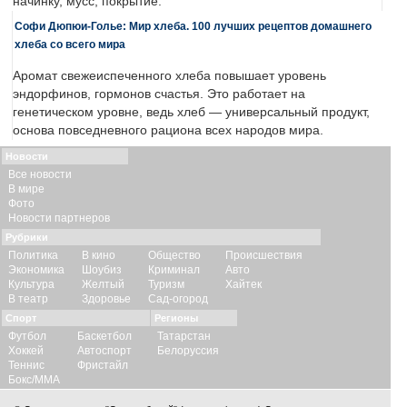
начинку, мусс, покрытие.
Софи Дюпюи-Голье: Мир хлеба. 100 лучших рецептов домашнего
хлеба со всего мира
Аромат свежеиспеченного хлеба повышает уровень
эндорфинов, гормонов счастья. Это работает на
генетическом уровне, ведь хлеб — универсальный продукт,
основа повседневного рациона всех народов мира.
Новости
Все новости
В мире
Фото
Новости партнеров
Рубрики
Политика
В кино
Общество
Происшествия
Экономика
Шоубиз
Криминал
Авто
Культура
Желтый
Туризм
Хайтек
В театр
Здоровье
Сад-огород
Спорт
Регионы
Футбол
Баскетбол
Татарстан
Хоккей
Автоспорт
Белоруссия
Теннис
Фристайл
Бокс/ММА