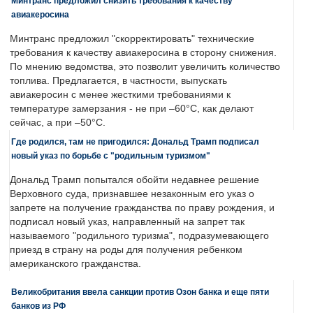
Минтранс предложил снизить требования к качеству
авиакеросина
Минтранс предложил "скорректировать" технические
требования к качеству авиакеросина в сторону снижения.
По мнению ведомства, это позволит увеличить количество
топлива. Предлагается, в частности, выпускать
авиакеросин с менее жесткими требованиями к
температуре замерзания - не при –60°C, как делают
сейчас, а при –50°C.
Где родился, там не пригодился: Дональд Трамп подписал
новый указ по борьбе с "родильным туризмом"
Дональд Трамп попытался обойти недавнее решение
Верховного суда, признавшее незаконным его указ о
запрете на получение гражданства по праву рождения, и
подписал новый указ, направленный на запрет так
называемого "родильного туризма", подразумевающего
приезд в страну на роды для получения ребенком
американского гражданства.
Великобритания ввела санкции против Озон банка и еще пяти
банков из РФ