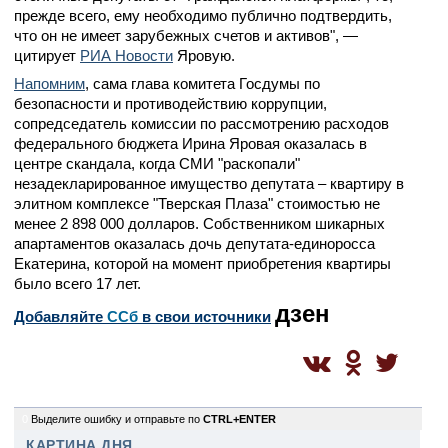
прежде всего, ему необходимо публично подтвердить,
что он не имеет зарубежных счетов и активов", —
цитирует
РИА Новости
Яровую.
Напомним
, сама глава комитета Госдумы по
безопасности и противодействию коррупции,
сопредседатель комиссии по рассмотрению расходов
федерального бюджета Ирина Яровая оказалась в
центре скандала, когда СМИ "раскопали"
незадекларированное имущество депутата – квартиру в
элитном комплексе "Тверская Плаза" стоимостью не
менее 2 898 000 долларов. Собственником шикарных
апартаментов оказалась дочь депутата-единоросса
Екатерина, которой на момент приобретения квартиры
было всего 17 лет.
дзен
Добавляйте
CСб
в свои источники
0
Выделите ошибку и отправьте по
CTRL+ENTER
КАРТИНА ДНЯ