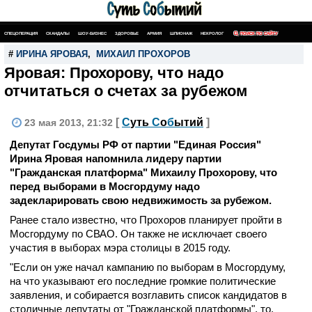
СПЕЦОПЕРАЦИЯ
СКАНДАЛЫ
ШОУ-БИЗНЕС
ЗДОРОВЬЕ
АРМИЯ
ШПИОНАЖ
НЕКРОЛОГ
ПОИСК ПО САЙТУ
#
ИРИНА ЯРОВАЯ
,
МИХАИЛ ПРОХОРОВ
Яровая: Прохорову, что надо
отчитаться о счетах за рубежом
[
С
уть
С
о
б
ытий
]
23 мая 2013, 21:32
Депутат Госдумы РФ от партии "Единая Россия"
Ирина Яровая напомнила лидеру партии
"Гражданская платформа" Михаилу Прохорову, что
перед выборами в Мосгордуму надо
задекларировать свою недвижимость за рубежом.
Ранее стало известно, что Прохоров планирует пройти в
Мосгордуму по СВАО. Он также не исключает своего
участия в выборах мэра столицы в 2015 году.
"Если он уже начал кампанию по выборам в Мосгордуму,
на что указывают его последние громкие политические
заявления, и собирается возглавить список кандидатов в
столичные депутаты от "Гражданской платформы", то,