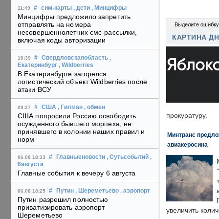
#
сим-карты
, дети
, Минцифры
11:49
Минцифры предложило запретить
отправлять на номера
0
Выделите ошибку
несовершеннолетних смс-рассылки,
КАРТИНА Д
включая коды авторизации
#
Свердловскаяобласть
,
10:39
Екатеринбург
, Wildberries
В Екатеринбурге загорелся
логистический объект Wildberries после
атаки ВСУ
#
США
, Гилман
, обмен
09:27
прокуратуру.
США попросили Россию освободить
осужденного бывшего морпеха, не
принявшего в колонии наших правил и
Минтранс предлож
норм
авиакеросина
#
Главныеновости
, Сутьсобытий
,
06.08 18:33
6августа
Главные события к вечеру 6 августа
#
Путин
, Шереметьево
, аэропорт
06.08 18:25
Путин разрешил полностью
приватизировать аэропорт
увеличить колич
Шереметьево