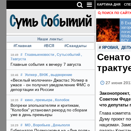
КАРТИНА ДНЯ
СПЕ
ПОИСК ПО САЙТ
В Ека
загор
логис
Wildb
Наши ленты:
ВСУ
#Главная
#ВСЯ
#Скандалы
#
ЯРОВАЯ
,
ДЕП
Сенато
#
Главныеновости
, Сутьсобытий
,
18:49
7августа
Главные события к вечеру 7 августа
тракту
#
Уолкер
, ВНЖ
, выдворение
18:46
«Веселый молочник» Джастас Уолкер в
27 июня 201
ужасе - он получил уведомление ФМС о
депортации из России
Законопроект,
Советом Федер
#
кино
, премьера
, Колобок
18:35
что депутаты 
Вопреки злопыхателям и критикам,
"Колобок" установил рекорд по сборам
Глава комитета
уже в день премьеры
Думу проект по
нацизма». Заме
#
МО
, Воробьев
, Деньполя
18:29
палаты Конста
Губернатор Подмосковья на «Дне поля»