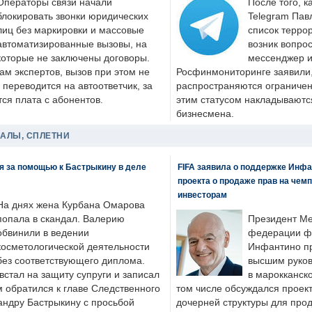
Операторы связи начали
После того, к
блокировать звонки юридических
Telegram Пав
лиц без маркировки и массовые
список террор
автоматизированные вызовы, на
возник вопрос
которые не заключены договоры.
мессенджер и
ам экспертов, вызов при этом не
Росфинмониторинге заявили, 
 переводится на автоответчик, за
распространяются ограничени
ся плата с абонентов.
этим статусом накладываютс
бизнесмена.
ДАЛЫ, СПЛЕТНИ
я за помощью к Бастрыкину в деле
FIFA заявила о поддержке Инфа
проекта о продаже прав на чем
инвесторам
На днях жена Курбана Омарова
попала в скандал. Валерию
Президент М
обвинили в ведении
федерации фу
косметологической деятельности
Инфантино пр
без соответствующего диплома.
высшим руков
стал на защиту супруги и записал
в марокканско
м обратился к главе Следственного
том числе обсуждался проек
андру Бастрыкину с просьбой
дочерней структуры для про