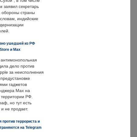
Сухой", в том числе
м заявил секретарь
 обороны страны
 словам, индийские
одернизации
елей.
вно ушедшей из РФ
Store и Max
 антимонопольная
дила дело против
pple за неисполнения
 предустановке
ями гаджетов
енджера Max на
 территории РФ.
аф, но тут есть
 и не продает.
 против террориста и
траняются на Telegram