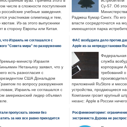
иностранные вузы. Причина этого в
истребители "
том числе в сложности поступления
Су-57. Об это
в российские учебные заведения.
Министерства
ется участникам олимпиад и тем,
Раджеш Кумар Сингх. По его
о квотам. Из-за этого выпускники
власти сосредоточатся на м
т в сторону Европы или Китая.
имеющегося парка истребит
, что Израиль не соглашался с
ФАС возбудила дело против да
кого "Совета мира" по разоружению
Apple из-за непредустановки Ru
Федеральная
Премьер-министр Израиля
служба возбу
Биньямин Нетаньяху заявил, что у
корпорации A
него есть разногласия с
требований о
президентом США Дональдом
производител
Трампом по вопросу разоружения
приложений RuStore и месс
словам, Израиль не соглашался с
устройства, продающиеся на
ром американский лидер объявил
Компании грозит крупный штр
еле.
нюанс: Apple в России ничего
али пропускать звонки без
Росфинмониторинг: ограничения
латить за них все равно приходится
экстремиста Дурова не распрос