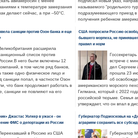
скать авиакеросин с менее
подписал новый указ, направ
ваниями к температуре замерзания
называемого "родильного тур
 как делают сейчас, а при –50°C.
подразумевающего приезд в 
получения ребенком америка
вела санкции против Озон банка и еще
США попросили Россию освобо
Ф
бывшего морпеха, не принявшег
правил и норм
Великобритания расширила
санкционный список против
Госсекретарь
России.В него были включены 12
встрече с ми
компаний, в том числе ряд банков,
дел Сергеем 
а также одно физическое лицо и
прошла 23 ию
д санкции попал, в частности Озон
об освобожде
ли, что банк продолжает работать в
американского морского пех
, санкции не повлияют на его
Гилмана, который с 2022 год
российской тюрьме. Семья 
утверждает, что он впал в ди
к» Джастас Уолкер в ужасе - он
Губернатор Подмосковья на «Д
ение ФМС о депортации из России
аграриям сохранить все субсид
Переехавший в Россию из США
Губернатор М