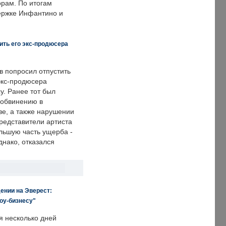
рам. По итогам
держке Инфантино и
ить его экс-продюсера
в попросил отпустить
экс-продюсера
у. Ранее тот был
 обвинению в
е, а также нарушении
редставители артиста
льшую часть ущерба -
днако, отказался
ении на Эверест:
оу-бизнесу"
я несколько дней