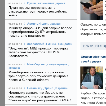
#
Путин
, назначение
, армия
05.08 16:21
Путин провел перестановки в
руководстве группировок российских
войск
#
Армия
, Индия
, авиация
05.08 13:55
Однако, по слов
Министр обороны Индии закрыл вопрос
сбрасывается, а
о приобретении Су-57: истребитель
который взимает
покупать не планируют
#
Заславский
, ГИТИС
, скандалы
05.08 12:16
СЛУХИ, СКАН
"Ведомости": МВД проводит проверку
теперь уже экс-ректора ГИТИСа
Заславского
Омаров обратилс
своей супруги
#
Минобороны
, спецоперация
,
05.08 10:01
Украина
Минобороны заявило о поражении
транспортно-логистических центров в
Киеве и Киевской области
#
Нетаньяху
, Трамп
, Израиль
05.08 09:55
Нетаньяху заявил, что Израиль не
Курбан Омаров в
соглашался с планом трамповского
видео, в которо
"Совета мира" по разоружению ХАМАС
Комитета Алекс