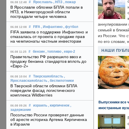
#
Ярославль
, НПЗ
, пожар
06.08 12:48
В Ярославле обломки БПЛА попали в
НПЗ, в Нижегородской области
пострадали четыре человека
аннулировании в
#
FIFA
, Инфантино
, футбол
06.08 12:08
семьей в ближа
FIFA заявила о поддержке Инфантино и
из России. Что 
отказалась от проекта о продаже прав
на чемпионаты частным инвесторам
по его словам, н
НАШИ ПУБЛ
#
бензин
, топливо
, евро-2
06.08 11:25
Правительство РФ разрешило ввоз и
продажу бензина стандартов вплоть до
«Евро-2»
#
Тверскаяобласть
,
06.08 10:04
Ярославскаяобласть
, беспилотники
В Тверской области обломки БПЛА
повредили фасад логистического
комплекса Wildberries
Выпускники все 
#
израиль
, кирпиченок
,
06.08 09:26
иностранные вуз
задержание
Посольство России проверяет данные
об аресте историка Артема Кирпиченка
в Израиле