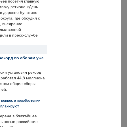
ьёв посетил главную
тавку региона «День
 в деревне Бунятино
округа, где обсудил с
, внедрение
ольственной
щили в пресс-службе
рекорд по сборам уже
ссии установил рекорд
заработал 44,8 миллиона
и этом общие сборы
лей.
 вопрос о приобретении
е планируют
ерена в ближайшее
ть новые российские