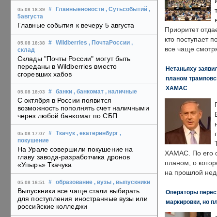
#
Главныеновости
, Сутьсобытий
,
05.08 18:39
5августа
Главные события к вечеру 5 августа
Приоритет отда
кто поступает п
#
Wildberries
, ПочтаРоссии
,
05.08 18:38
все чаще смотря
склад
Склады "Почты России" могут быть
переданы в Wildberries вместо
Нетаньяху заявил
сгоревших хабов
планом трамповс
ХАМАС
#
банки
, банкомат
, наличные
05.08 18:03
С октября в России появится
возможность пополнять счет наличными
через любой банкомат по СБП
#
Ткачук
, екатеринбург
,
05.08 17:07
покушение
На Урале совершили покушение на
ХАМАС. По его 
главу завода-разработчика дронов
планом, о кото
«Упырь» Ткачука
на прошлой нед
#
образование
, вузы
, выпускники
05.08 16:51
Выпускники все чаще стали выбирать
Операторы перест
для поступления иностранные вузы или
маркировки, но п
российские колледжи