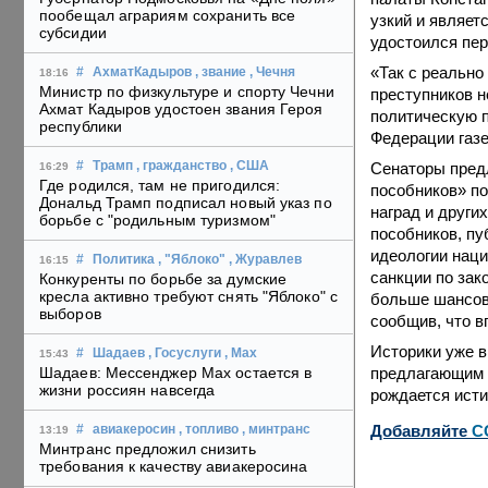
пообещал аграриям сохранить все
узкий и являет
субсидии
удостоился пер
«Так с реальн
#
АхматКадыров
, звание
, Чечня
18:16
Министр по физкультуре и спорту Чечни
преступников н
Ахмат Кадыров удостоен звания Героя
политическую п
республики
Федерации газе
Сенаторы предл
#
Трамп
, гражданство
, США
16:29
Где родился, там не пригодился:
пособников» по
Дональд Трамп подписал новый указ по
наград и други
борьбе с "родильным туризмом"
пособников, пу
идеологии наци
#
Политика
, "Яблоко"
, Журавлев
16:15
санкции по зак
Конкуренты по борьбе за думские
кресла активно требуют снять "Яблоко" с
больше шансов,
выборов
сообщив, что в
Историки уже в
#
Шадаев
, Госуслуги
, Max
15:43
предлагающим в
Шадаев: Мессенджер Max остается в
жизни россиян навсегда
рождается исти
Добавляйте
C
#
авиакеросин
, топливо
, минтранс
13:19
Минтранс предложил снизить
требования к качеству авиакеросина