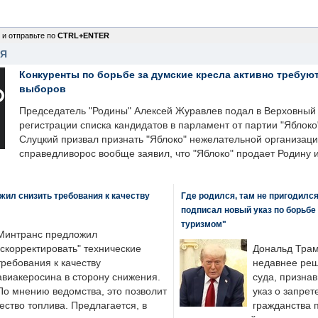
 и отправьте по
CTRL+ENTER
НЯ
Конкуренты по борьбе за думские кресла активно требуют
выборов
Председатель "Родины" Алексей Журавлев подал в Верховный 
регистрации списка кандидатов в парламент от партии "Яблок
Слуцкий призвал признать "Яблоко" нежелательной организаци
справедливорос вообще заявил, что "Яблоко" продает Родину 
ил снизить требования к качеству
Где родился, там не пригодилс
подписал новый указ по борьбе
туризмом"
Минтранс предложил
"скорректировать" технические
Дональд Трам
требования к качеству
недавнее реш
авиакеросина в сторону снижения.
суда, призна
По мнению ведомства, это позволит
указ о запрет
ество топлива. Предлагается, в
гражданства 