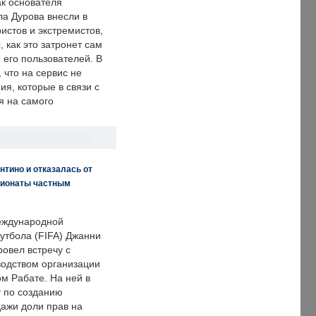
ак основателя
ла Дурова внесли в
истов и экстремистов,
, как это затронет сам
 его пользователей. В
что на сервис не
я, которые в связи с
я на самого
нтино и отказалась от
пионаты частным
еждународной
тбола (FIFA) Джанни
овел встречу с
одством организации
м Рабате. На ней в
т по созданию
дажи доли прав на