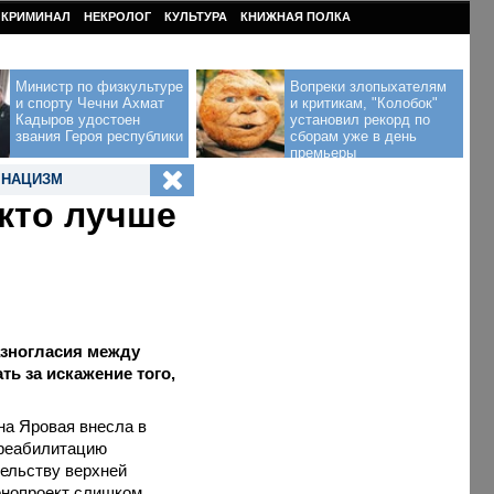
КРИМИНАЛ
НЕКРОЛОГ
КУЛЬТУРА
КНИЖНАЯ ПОЛКА
Министр по физкультуре
Вопреки злопыхателям
и спорту Чечни Ахмат
и критикам, "Колобок"
Кадыров удостоен
установил рекорд по
звания Героя республики
сборам уже в день
премьеры
,
НАЦИЗМ
кто лучше
азногласия между
ь за искажение того,
на Яровая внесла в
«реабилитацию
тельству верхней
онопроект слишком