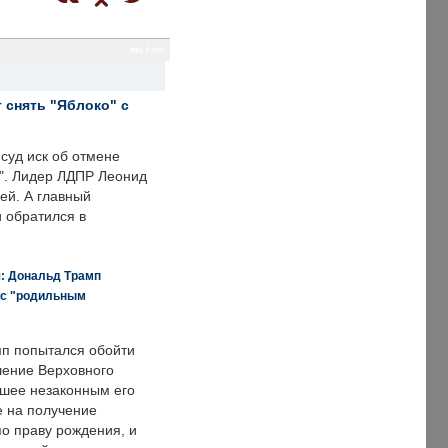
mc / mc
 снять "Яблоко" с
суд иск об отмене
о". Лидер ЛДПР Леонид
ей. А главный
и обратился в
я: Дональд Трамп
 с "родильным
п попытался обойти
ение Верховного
вшее незаконным его
е на получение
по праву рождения, и