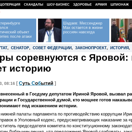
ЦОПЕРАЦИЯ
СКАНДАЛЫ
ШОУ-БИЗНЕС
ЗДОРОВЬЕ
АРМИЯ
ШПИОНАЖ
У
теринбурге
Шадаев: Мессенджер
елся
Max остается в жизни
тический объект
россиян навсегда
erries после атаки
УТАТ
,
СЕНАТОР
,
СОВЕТ ФЕДЕРАЦИИ
,
ЗАКОНОПРОЕКТ
,
ИСТОРИЯ
ры соревнуются с Яровой: 
ет историю
[
С
уть
С
о
б
ытий
]
3, 08:16
 внесенный в Госдуму депутатом Ириной Яровой, вызвал р
ации и Государственной думой, кто мощнее готов наказыват
понимают под искажением истории.
 нижней палаты парламента по противодействию коррупции Ири
правок в Уголовный кодекс, предусматривающих наказание за 
ститель председателя комитета по конституционному законода
нтин Добрынин решил, что предложения Яровой слабоваты, зак