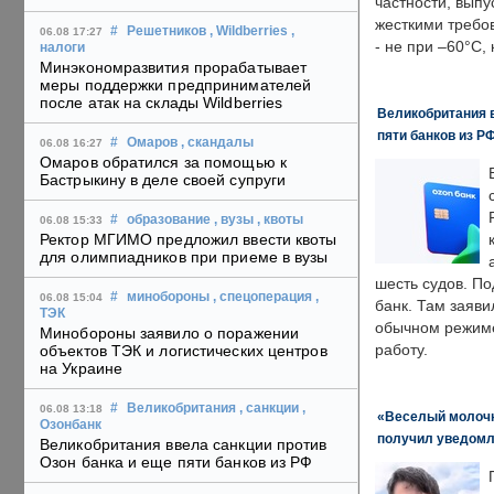
частности, выпу
жесткими требо
#
Решетников
, Wildberries
,
06.08 17:27
- не при –60°C,
налоги
Минэкономразвития прорабатывает
меры поддержки предпринимателей
после атак на склады Wildberries
Великобритания в
пяти банков из Р
#
Омаров
, скандалы
06.08 16:27
Омаров обратился за помощью к
Бастрыкину в деле своей супруги
#
образование
, вузы
, квоты
06.08 15:33
Ректор МГИМО предложил ввести квоты
для олимпиадников при приеме в вузы
шесть судов. По
#
минобороны
, спецоперация
,
06.08 15:04
банк. Там заяви
ТЭК
обычном режиме
Минобороны заявило о поражении
работу.
объектов ТЭК и логистических центров
на Украине
#
Великобритания
, санкции
,
06.08 13:18
«Веселый молочни
Озонбанк
получил уведомл
Великобритания ввела санкции против
Озон банка и еще пяти банков из РФ