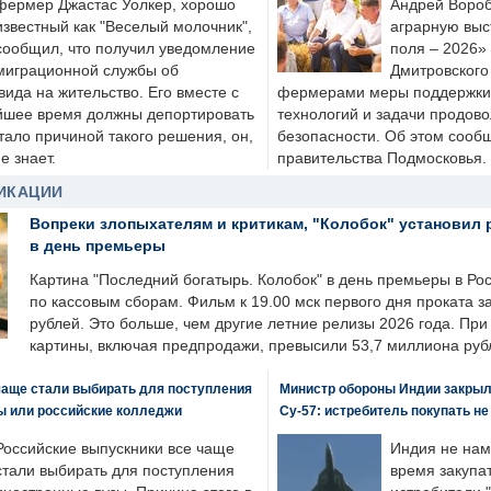
фермер Джастас Уолкер, хорошо
Андрей Вороб
известный как "Веселый молочник",
аграрную выс
сообщил, что получил уведомление
поля – 2026»
миграционной службы об
Дмитровского 
ида на жительство. Его вместе с
фермерами меры поддержки
йшее время должны депортировать
технологий и задачи продов
стало причиной такого решения, он,
безопасности. Об этом сооб
е знает.
правительства Подмосковья.
ИКАЦИИ
Вопреки злопыхателям и критикам, "Колобок" установил 
в день премьеры
Картина "Последний богатырь. Колобок" в день премьеры в Ро
по кассовым сборам. Фильм к 19.00 мск первого дня проката 
рублей. Это больше, чем другие летние релизы 2026 года. Пр
картины, включая предпродажи, превысили 53,7 миллиона руб
чаще стали выбирать для поступления
Министр обороны Индии закрыл
ы или российские колледжи
Су-57: истребитель покупать н
Российские выпускники все чаще
Индия не нам
стали выбирать для поступления
время закупа