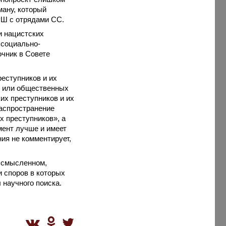
ману, который
РШ с отрядами СС.
и нацистских
 социально-
очник в Совете
еступников и их
х или общественных
их преступников и их
распространение
х преступников», а
мент лучше и имеет
ия не комментирует,
ессмысленном,
и споров в которых
 научного поиска.