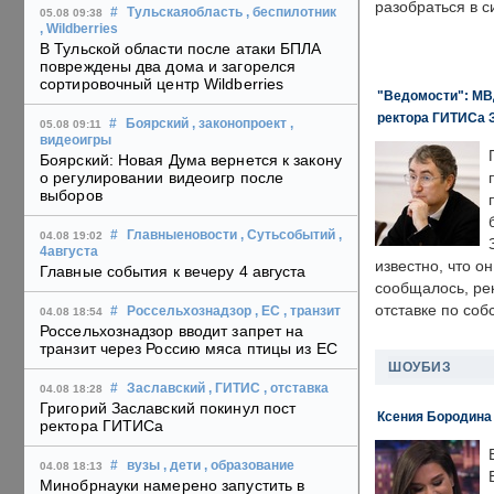
разобраться в с
#
Тульскаяобласть
, беспилотник
05.08 09:38
, Wildberries
В Тульской области после атаки БПЛА
повреждены два дома и загорелся
сортировочный центр Wildberries
"Ведомости": МВД
ректора ГИТИСа 
#
Боярский
, законопроект
,
05.08 09:11
видеоигры
Боярский: Новая Дума вернется к закону
о регулировании видеоигр после
выборов
#
Главныеновости
, Сутьсобытий
,
04.08 19:02
4августа
известно, что о
Главные события к вечеру 4 августа
сообщалось, ре
отставке по со
#
Россельхознадзор
, ЕС
, транзит
04.08 18:54
Россельхознадзор вводит запрет на
транзит через Россию мяса птицы из ЕС
ШОУБИЗ
#
Заславский
, ГИТИС
, отставка
04.08 18:28
Григорий Заславский покинул пост
Ксения Бородина
ректора ГИТИСа
#
вузы
, дети
, образование
04.08 18:13
Минобрнауки намерено запустить в