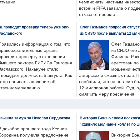
итуации.
чемпионаты частным инвесто
встречи FIFA заявила о под
отказе от проекта.
 проводит проверку теперь уже экс-
Олег Газманов попросил отпуст
Заславского
из СИЗО после выплаты 12 млн
Появилась информация о том, что
Олег Газмано
правоохранительные органы
из СИЗО его 
проводят проверку в отношении
Филиппа Росс
бывшего ректора ГИТИСа Григория
арестован по
Заславского. Накануне стало
мошенничеств
н покидает должность 5 августа. Как
авторских и смежных прав. П
ктор написал заявление об
сообщили, что он погасил бо
бственному желанию.
12 миллионов рублей. Суд, о
смягчить меру пресечения.
 вышла замуж за Николая Сердюкова
Виктория Боня о своем восхожд
"Удивило молчание коллег по ш
В декабре прошлого года Ксения
Бородина получила предложение
Виктория Бон