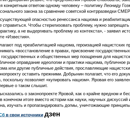
ся конкретным ответом одному человеку – политику Леониду Гоз
сонального закона за сравнение советской контрразведки СМЕ
о существующей опасностью ренессанса нацизма и реабилитаци
е справиться. Чтобы стерилизовать проблему, нужно запрещать
рактику, а не выдергивать проблему из контекста», - заявил ист
те «Известия».
агают под «реабилитацией нацизма, героизацией нацистских пр
нимать «восстановление в правах, присвоение государственны
х государственных и общественных мер поощрения для нацистск
бличное оправдание идеологии и практики нацизма, публичное 
зма или другие публичные действия, прославляющие нацистски
онопроекту оставить прежними. Добрынин полагает, что его доку
 поскольку позволяет «купировать нацизм». Яровая его заявлен
первые о таком слышит.
ысказались о законопроекте Яровой, как о крайне вредном и б
 конечном итоге вместо истории как науки, научных дискуссий 
на, изучать и пропагандировать догмы, уничтожающие принципы
дзен
Сб
в свои источники