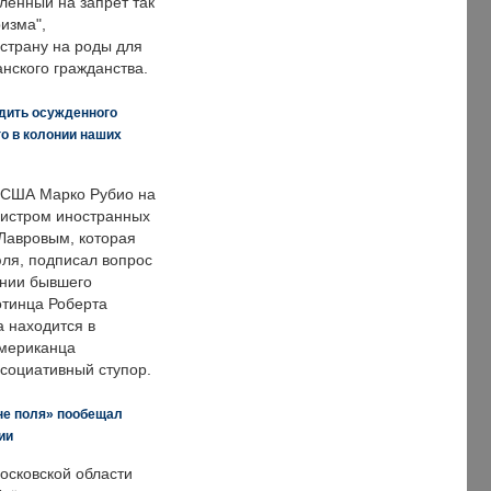
ленный на запрет так
изма",
страну на роды для
нского гражданства.
дить осужденного
о в колонии наших
 США Марко Рубио на
нистром иностранных
Лавровым, которая
ля, подписал вопрос
нии бывшего
отинца Роберта
а находится в
американца
ссоциативный ступор.
не поля» пообещал
ии
осковской области