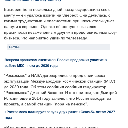
Виктория Боня несколько дней назад осуществила свою
мечту — ей удалось взойти на Эверест. Она делилась, с
какими трудностями и опасностями пришлось столкнуться
на пути к вершине. Однако её поступок оказался
практически незамеченным другими представителями шоу-
бизнеса, что неприятно удивило телезвезду.
НАУКА
Вопреки прогнозам скептиков, Россия продолжит участие в
работе МКС - пока до 2030 года
"Роскосмос" и NASA договорились о продлении срока
эксплуатации Международной космической станции (МКС)
до 2030 года. Об этом сообщил сообщил гендиректор
"Роскосмоса" Дмитрий Баканов. И это при том, что Дмитрий
Рогозин еще в 2014 году заявлял, что Россия выходит из
проекта, а самой станции "пора на пенсию".
«Роскосмос» планирует запуск двух ракет «Союз-5» летом 2027
года
«Роскомос» планирует, что запуск еще двух ракет-