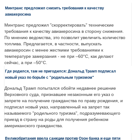
Минтранс предложил снизить требования к качеству
авиакеросина
Минтранс предложил "скорректировать" технические
требования к качеству авиакеросина в сторону снижения.
По мнению ведомства, это позволит увеличить количество
топлива. Предлагается, в частности, выпускать
авиакеросин с менее жесткими требованиями к
температуре замерзания - не при –60°C, как делают
сейчас, а при –50°C.
Где родился, там не пригодился: Дональд Трамп подписал
новый указ по борьбе с "родильным туризмом"
Дональд Трамп попытался обойти недавнее решение
Верховного суда, признавшее незаконным его указ о
запрете на получение гражданства по праву рождения, и
подписал новый указ, направленный на запрет так
называемого "родильного туризма", подразумевающего
приезд в страну на роды для получения ребенком
американского гражданства.
Великобритания ввела санкции против Озон банка и еще пяти