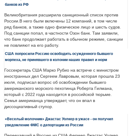
банков из РФ
Великобритания расширила санкционный список против
России.В него были включены 12 компаний, в том числе
ряд банков, а также одно физическое лицо и шесть судов.
Под санкции попал, в частности Озон банк. Там заявили,
что банк продолжает работать в обычном режиме, санкции
не повлияют на его работу.
США попросили Россию освободить осужденного бывшего
морпеха, не принявшего в колонии наших правил и норм
Госсекретарь США Марко Рубио на встрече с министром
иностранных дел Сергеем Лавровым, которая прошла 23
июля, подписал вопрос об освобождении бывшего
американского морского пехотинца Роберта Гилмана,
который с 2022 года находится в российской тюрьме.
Семья американца утверждает, что он впал в
диссоциативный ступор.
«Веселый молочник» Джастас Уолкер в ужасе - он получил
уведомление ФМС о депортации из России
Переехавший в Россию из США фермер Джастас Уолкер,