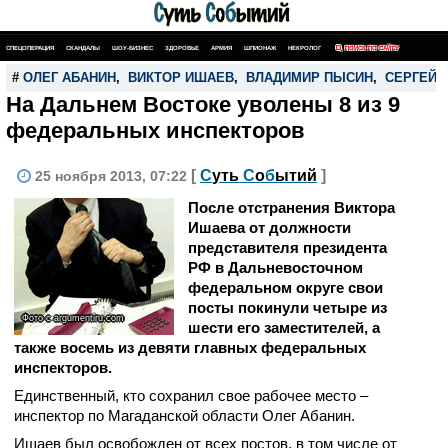
СПЕЦОПЕРАЦИЯ
СКАНДАЛЫ
ШОУ-БИЗНЕС
ЗДОРОВЬЕ
АРМИЯ
ШПИОНАЖ
НЕКРОЛОГ
ПОИСК ПО САЙТУ
#
ОЛЕГ АБАНИН
,
ВИКТОР ИШАЕВ
,
ВЛАДИМИР ПЫСИН
,
СЕРГЕЙ 
На Дальнем Востоке уволены 8 из 9
федеральных инспекторов
[
С
уть
С
о
б
ытий
]
25 ноября 2013, 07:22
После отстранения Виктора
Ишаева от должности
представителя президента
РФ в Дальневосточном
федеральном округе свои
посты покинули четыре из
Фото с argumentiru.com
шести его заместителей, а
также восемь из девяти главных федеральных
инспекторов.
Единственный, кто сохранил свое рабочее место –
инспектор по Магаданской области Олег Абанин.
Ишаев был освобожден от всех постов, в том числе от