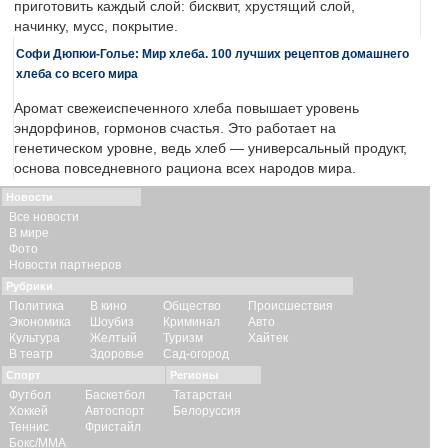
приготовить каждый слой: бисквит, хрустящий слой,
начинку, мусс, покрытие.
Софи Дюпюи-Голье: Мир хлеба. 100 лучших рецептов домашнего
хлеба со всего мира
Аромат свежеиспеченного хлеба повышает уровень
эндорфинов, гормонов счастья. Это работает на
генетическом уровне, ведь хлеб — универсальный продукт,
основа повседневного рациона всех народов мира.
Новости
Все новости
В мире
Фото
Новости партнеров
Рубрики
Политика
В кино
Общество
Происшествия
Экономика
Шоубиз
Криминал
Авто
Культура
Желтый
Туризм
Хайтек
В театр
Здоровье
Сад-огород
Спорт
Регионы
Футбол
Баскетбол
Татарстан
Хоккей
Автоспорт
Белоруссия
Теннис
Фристайл
Бокс/ММА