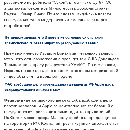
российские истребители "Сухой", в том числе Су-57. Об
этом заявил секретарь Министерства обороны страны
Раджеш Кумар Сингх. По его словам, индийские власти
сосредоточатся на модернизации имеющегося парка
истребителей.
Нетаньяху заявил, что Израиль не соглашался с планом
трамповского "Совета мира" по разоружению ХАМАС
Премьер-министр Израиля Биньямин Нетаньяху заявил,
что у него есть разногласия с президентом США Дональдом
Трампом по вопросу разоружения ХАМАС. По его словам,
Израиль не соглашался с планом, о котором американский
лидер объявил на прошлой неделе.
ФАС возбудила дело против давно ушедшей из РФ Apple из-за
непредустановки RuStore и Max
Федеральная антимонопольная служба возбудила дело
против корпорации Apple за неисполнения требований о
предустановке производителями гаджетов приложений
RuStore и мессенджера Max на устройства, продающиеся
на территории РФ. Компании грозит крупный штраф, но тут
есть нюанс: Apple в России ничего и не продает.