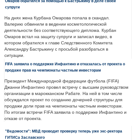
Омаров обратился за помощью к Бастрыкину в деле своей
супруги
На днях жена Курбана Омарова попала в скандал.
Валерию обвинили в ведении косметологической
деятельности без соответствующего диплома. Курбан
Омаров встал на защиту супруги и записал видео, в
котором обратился к главе Следственного Комитета
Александру Бастрыкину с просьбой разобраться в
ситуации.
FIFA заявила о поддержке Инфантино и отказалась от проекта о
продаже прав на чемпионаты частным инвесторам
Президент Международной федерации футбола (FIFA)
Джанни Инфантино провел встречу с высшим руководством
организации в марокканском Рабате. На ней в том числе
обсуждался проект по созданию дочерней структуры для
продажи доли прав на чемпионаты частным инвесторам.
По итогам встречи FIFA заявила о поддержке Инфантино и
отказе от проекта.
"Ведомости": МВД проводит проверку теперь уже экс-ректора
ГИТИСа Заславского