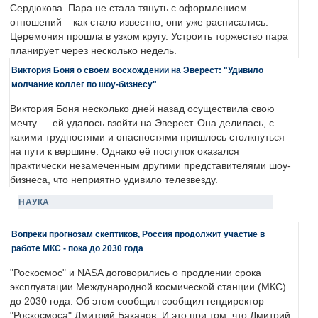
Сердюкова. Пара не стала тянуть с оформлением
отношений – как стало известно, они уже расписались.
Церемония прошла в узком кругу. Устроить торжество пара
планирует через несколько недель.
Виктория Боня о своем восхождении на Эверест: "Удивило
молчание коллег по шоу-бизнесу"
Виктория Боня несколько дней назад осуществила свою
мечту — ей удалось взойти на Эверест. Она делилась, с
какими трудностями и опасностями пришлось столкнуться
на пути к вершине. Однако её поступок оказался
практически незамеченным другими представителями шоу-
бизнеса, что неприятно удивило телезвезду.
НАУКА
Вопреки прогнозам скептиков, Россия продолжит участие в
работе МКС - пока до 2030 года
"Роскосмос" и NASA договорились о продлении срока
эксплуатации Международной космической станции (МКС)
до 2030 года. Об этом сообщил сообщил гендиректор
"Роскосмоса" Дмитрий Баканов. И это при том, что Дмитрий