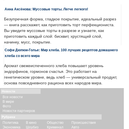
Анна Аксёнова: Муссовые торты. Легче легкого!
Безупречная форма, гладкое покрытие, идеальный разрез
— книга расскажет, как приготовить торт перфекциониста.
Вы увидите муссовые торты в разрезе и узнаете, как
приготовить каждый слой: бисквит, хрустящий слой,
начинку, мусс, покрытие.
Софи Дюпюи-Голье: Мир хлеба. 100 лучших рецептов домашнего
хлеба со всего мира
Аромат свежеиспеченного хлеба повышает уровень
эндорфинов, гормонов счастья. Это работает на
генетическом уровне, ведь хлеб — универсальный продукт,
основа повседневного рациона всех народов мира.
Новости
Все новости
В мире
Фото
Новости партнеров
Рубрики
Политика
В кино
Общество
Происшествия
Экономика
Шоубиз
Криминал
Авто