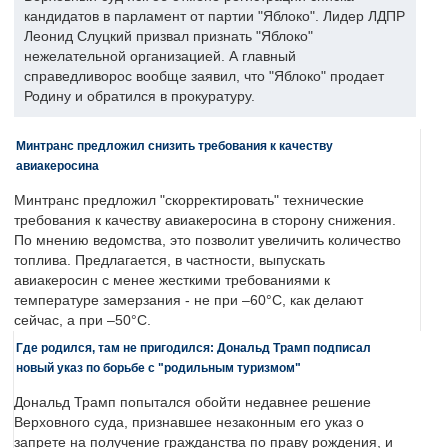
кандидатов в парламент от партии "Яблоко". Лидер ЛДПР
Леонид Слуцкий призвал признать "Яблоко"
нежелательной организацией. А главный
справедливорос вообще заявил, что "Яблоко" продает
Родину и обратился в прокуратуру.
Минтранс предложил снизить требования к качеству
авиакеросина
Минтранс предложил "скорректировать" технические
требования к качеству авиакеросина в сторону снижения.
По мнению ведомства, это позволит увеличить количество
топлива. Предлагается, в частности, выпускать
авиакеросин с менее жесткими требованиями к
температуре замерзания - не при –60°C, как делают
сейчас, а при –50°C.
Где родился, там не пригодился: Дональд Трамп подписал
новый указ по борьбе с "родильным туризмом"
Дональд Трамп попытался обойти недавнее решение
Верховного суда, признавшее незаконным его указ о
запрете на получение гражданства по праву рождения, и