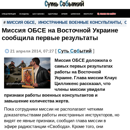
СПЕЦОПЕРАЦИЯ
СКАНДАЛЫ
ШОУ-БИЗНЕС
ЗДОРОВЬЕ
АРМИЯ
ШПИОНАЖ
НЕКРОЛОГ
ПОИСК ПО САЙТУ
#
МИССИЯ ОБСЕ
,
ИНОСТРАННЫЕ ВОЕННЫЕ КОНСУЛЬТАНТЫ
,
СЛ
Миссия ОБСЕ на Восточной Украине
сообщила первые результаты
[
С
уть
С
о
б
ытий
]
21 апреля 2014, 07:27
Миссия ОБСЕ доложила о
самых первых результатах
работы на Восточной
Украине. Глава миссии Клаус
Цилликенс рассказал, что
globallookpress
члены миссии увидели
признаки работы военных консультантов и
завышение количества жертв.
Пока сотрудники миссии не располагают четкими
доказательствами работы иностранных инструкторов, но
видят ее явные признаки, сообщил глава миссии в
эфире радиостанции «Свобода». Кроме того, они