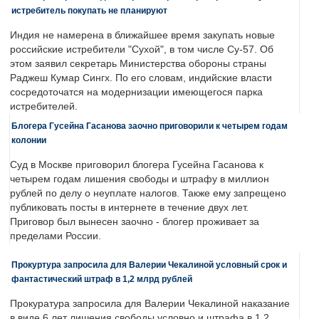
истребитель покупать не планируют
Индия не намерена в ближайшее время закупать новые
российские истребители "Сухой", в том числе Су-57. Об
этом заявил секретарь Министерства обороны страны
Раджеш Кумар Сингх. По его словам, индийские власти
сосредоточатся на модернизации имеющегося парка
истребителей.
Блогера Гусейна Гасанова заочно приговорили к четырем годам
колонии
Суд в Москве приговорил блогера Гусейна Гасанова к
четырем годам лишения свободы и штрафу в миллион
рублей по делу о неуплате налогов. Также ему запрещено
публиковать посты в интернете в течение двух лет.
Приговор был вынесен заочно - блогер проживает за
пределами России.
Прокуртура запросила для Валерии Чекалиной условный срок и
фантастический штраф в 1,2 млрд рублей
Прокуратура запросила для Валерии Чекалиной наказание
в виде 6 лет лишения свободы условно и штрафа в 1,2