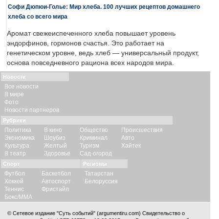
Софи Дюпюи-Голье: Мир хлеба. 100 лучших рецептов домашнего
хлеба со всего мира
Аромат свежеиспеченного хлеба повышает уровень
эндорфинов, гормонов счастья. Это работает на
генетическом уровне, ведь хлеб — универсальный продукт,
основа повседневного рациона всех народов мира.
Новости
Все новости
В мире
Фото
Новости партнеров
Рубрики
Политика
В кино
Общество
Происшествия
Экономика
Шоубиз
Криминал
Авто
Культура
Желтый
Туризм
Хайтек
В театр
Здоровье
Сад-огород
Спорт
Регионы
Футбол
Баскетбол
Татарстан
Хоккей
Автоспорт
Белоруссия
Теннис
Фристайл
Бокс/ММА
© Сетевое издание "Суть событий" (argumentiru.com) Свидетельство о