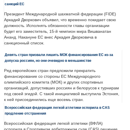
санкций ЕС
Президент Международной шахматной федерации (FIDE)
Аркадий Дворкович объявил, что временно покидает свою
должность. Исполнять обязанности главы организации
будет его заместитель, 15-й чемпион мира Вишванатан
Ананд. Накануне ЕС внес Аркадия Дворковича в
санкционный список.
Девять стран призвали лишить МОК финансирования ЕС из-за
допуска россиян, но они очевидно в меньшинстве
Ряд европейских стран предложили прекратить
финансирование со стороны ЕС Международного
олимпийского комитета (МОК) и других спортивных
организаций, допустивших россиян и белорусов к турнирам
под своей эгидой. С такой инициативой выступила Эстония,
к ней присоединились еще восемь стран.
Всероссийская федерация легкой атлетики оспорила в CAS
продление отстранения
Всероссийская федерация легкой атлетики (ВФЛА)
оспорила в Спортивном арбитражном суде (CAS) решение