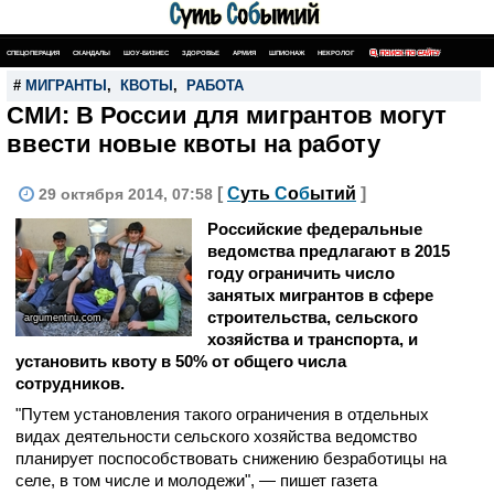
СПЕЦОПЕРАЦИЯ
СКАНДАЛЫ
ШОУ-БИЗНЕС
ЗДОРОВЬЕ
АРМИЯ
ШПИОНАЖ
НЕКРОЛОГ
ПОИСК ПО САЙТУ
#
МИГРАНТЫ
,
КВОТЫ
,
РАБОТА
СМИ: В России для мигрантов могут
ввести новые квоты на работу
[
С
уть
С
о
б
ытий
]
29 октября 2014, 07:58
Российские федеральные
ведомства предлагают в 2015
году ограничить число
занятых мигрантов в сфере
строительства, сельского
argumentiru.com
хозяйства и транспорта, и
установить квоту в 50% от общего числа
сотрудников.
"Путем установления такого ограничения в отдельных
видах деятельности сельского хозяйства ведомство
планирует поспособствовать снижению безработицы на
селе, в том числе и молодежи", — пишет газета