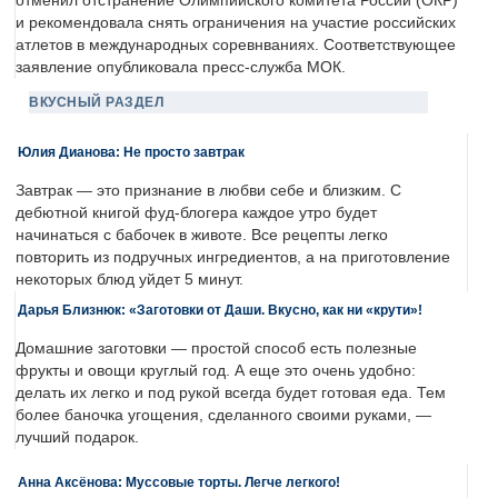
отменил отстранение Олимпийского комитета России (ОКР)
и рекомендовала снять ограничения на участие российских
атлетов в международных соревнваниях. Соответствующее
заявление опубликовала пресс-служба МОК.
ВКУСНЫЙ РАЗДЕЛ
Юлия Дианова: Не просто завтрак
Завтрак — это признание в любви себе и близким. С
дебютной книгой фуд-блогера каждое утро будет
начинаться с бабочек в животе. Все рецепты легко
повторить из подручных ингредиентов, а на приготовление
некоторых блюд уйдет 5 минут.
Дарья Близнюк: «Заготовки от Даши. Вкусно, как ни «крути»!
Домашние заготовки — простой способ есть полезные
фрукты и овощи круглый год. А еще это очень удобно:
делать их легко и под рукой всегда будет готовая еда. Тем
более баночка угощения, сделанного своими руками, —
лучший подарок.
Анна Аксёнова: Муссовые торты. Легче легкого!