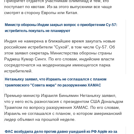
Приоритет отдается участникам олимпиад и тем, кто
поступает по квотам. Из-за этого выпускники все чаще
смотрят в сторону Европы или Китая.
Министр обороны Индии закрыл вопрос о приобретении Су-57:
истребитель покупать не планируют
Индия не намерена в ближайшее время закупать новые
российские истребители "Сухой", в том числе Су-57. Об
этом заявил секретарь Министерства обороны страны
Раджеш Кумар Сингх. По его словам, индийские власти
сосредоточатся на модернизации имеющегося парка
истребителей.
Нетаньяху заявил, что Израиль не соглашался с планом
трамповского "Совета мира" по разоружению ХАМАС
Премьер-министр Израиля Биньямин Нетаньяху заявил,
что у него есть разногласия с президентом США Дональдом
Трампом по вопросу разоружения ХАМАС. По его словам,
Израиль не соглашался с планом, о котором американский
лидер объявил на прошлой неделе.
ФАС возбудила дело против давно ушедшей из РФ Apple из-за