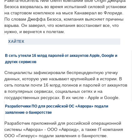
Ракета-носитель New Glenn компании Blue Origin Джеффа
Безоса взорвалась во время испытаний силовой установки
на стартовом комплексе на мысе Канаверал во Флориде.
По словам Джеффа Безоса, компания выясняет причины
взрыва. Он заверил, что компания восстановит все, что
нужно, и вернется к полетам.
ХАЙТЕК
В сеть утекли 16 млрд паролей от аккаунтов Apple, Google и
других сервисов
Специалисты зафиксировали беспрецедентную утечку
данных, которую уже называют крупнейшей в истории. В
сеть попали почти 16 млрд логинов и паролей от аккаунтов
в популярных сервисах, социальных сетях и на
государственных ресурсах. В их числе - Apple и Google.
Разработчики ПО для российской ОС «Аврора» подали
заявление о банкротстве
Разработчик приложений для российской операционной
системы «Аврора» - ООО «Авроид», а также IT-компания
ООО «Гиперус» подали заявления о банкротстве.