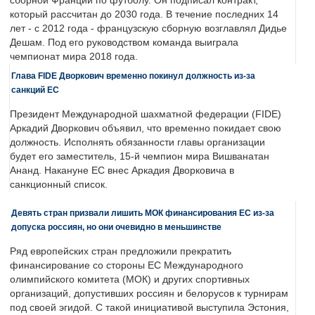
сборной Франции по футболу. Он подписал контракт,
который рассчитан до 2030 года. В течение последних 14
лет - с 2012 года - французскую сборную возглавлял Дидье
Дешам. Под его руководством команда выиграла
чемпионат мира 2018 года.
Глава FIDE Дворкович временно покинул должность из-за
санкций ЕС
Президент Международной шахматной федерации (FIDE)
Аркадий Дворкович объявил, что временно покидает свою
должность. Исполнять обязанности главы организации
будет его заместитель, 15-й чемпион мира Вишванатан
Ананд. Накануне ЕС внес Аркадия Дворковича в
санкционный список.
Девять стран призвали лишить МОК финансирования ЕС из-за
допуска россиян, но они очевидно в меньшинстве
Ряд европейских стран предложили прекратить
финансирование со стороны ЕС Международного
олимпийского комитета (МОК) и других спортивных
организаций, допустивших россиян и белорусов к турнирам
под своей эгидой. С такой инициативой выступила Эстония,