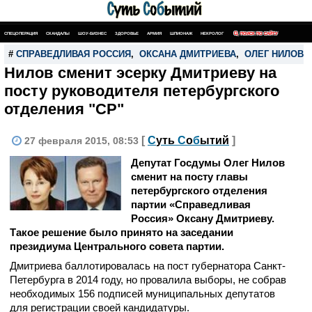
СПЕЦОПЕРАЦИЯ
СКАНДАЛЫ
ШОУ-БИЗНЕС
ЗДОРОВЬЕ
АРМИЯ
ШПИОНАЖ
НЕКРОЛОГ
ПОИСК ПО САЙТУ
#
СПРАВЕДЛИВАЯ РОССИЯ
,
ОКСАНА ДМИТРИЕВА
,
ОЛЕГ НИЛОВ
Нилов сменит эсерку Дмитриеву на
посту руководителя петербургского
отделения "СР"
[
С
уть
С
о
б
ытий
]
27 февраля 2015, 08:53
Депутат Госдумы Олег Нилов
сменит на посту главы
петербургского отделения
партии «Справедливая
Россия» Оксану Дмитриеву.
Такое решение было принято на заседании
президиума Центрального совета партии.
Дмитриева баллотировалась на пост губернатора Санкт-
Петербурга в 2014 году, но провалила выборы, не собрав
необходимых 156 подписей муниципальных депутатов
для регистрации своей кандидатуры.