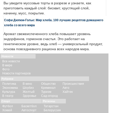
Вы увидите муссовые торты в разрезе и узнаете, как
приготовить каждый слой: бисквит, хрустящий слой,
начинку, мусс, покрытие.
Софи Дюпюи-Голье: Мир хлеба. 100 лучших рецептов домашнего
хлеба со всего мира
Аромат свежеиспеченного хлеба повышает уровень
эндорфинов, гормонов счастья. Это работает на
генетическом уровне, ведь хлеб — универсальный продукт,
основа повседневного рациона всех народов мира.
Новости
Все новости
В мире
Фото
Новости партнеров
Рубрики
Политика
В кино
Общество
Происшествия
Экономика
Шоубиз
Криминал
Авто
Культура
Желтый
Туризм
Хайтек
В театр
Здоровье
Сад-огород
Спорт
Регионы
Футбол
Баскетбол
Татарстан
Хоккей
Автоспорт
Белоруссия