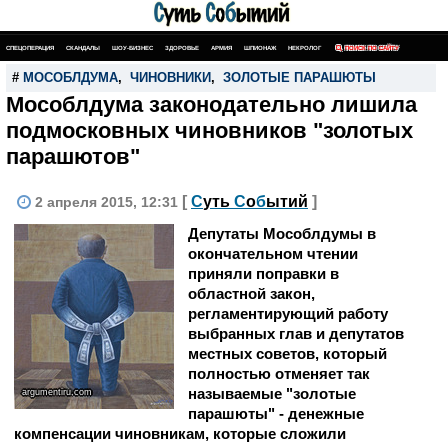
СПЕЦОПЕРАЦИЯ
СКАНДАЛЫ
ШОУ-БИЗНЕС
ЗДОРОВЬЕ
АРМИЯ
ШПИОНАЖ
НЕКРОЛОГ
ПОИСК ПО САЙТУ
#
МОСОБЛДУМА
,
ЧИНОВНИКИ
,
ЗОЛОТЫЕ ПАРАШЮТЫ
Мособлдума законодательно лишила
подмосковных чиновников "золотых
парашютов"
[
С
уть
С
о
б
ытий
]
2 апреля 2015, 12:31
Депутаты Мособлдумы в
окончательном чтении
приняли поправки в
областной закон,
регламентирующий работу
выбранных глав и депутатов
местных советов, который
полностью отменяет так
называемые "золотые
argumentiru.com
парашюты" - денежные
компенсации чиновникам, которые сложили