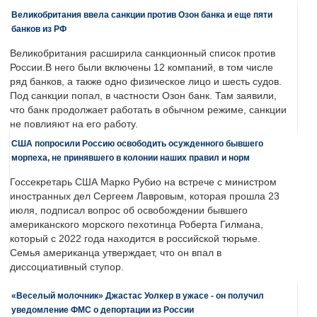
Великобритания ввела санкции против Озон банка и еще пяти
банков из РФ
Великобритания расширила санкционный список против
России.В него были включены 12 компаний, в том числе
ряд банков, а также одно физическое лицо и шесть судов.
Под санкции попал, в частности Озон банк. Там заявили,
что банк продолжает работать в обычном режиме, санкции
не повлияют на его работу.
США попросили Россию освободить осужденного бывшего
морпеха, не принявшего в колонии наших правил и норм
Госсекретарь США Марко Рубио на встрече с министром
иностранных дел Сергеем Лавровым, которая прошла 23
июля, подписал вопрос об освобождении бывшего
американского морского пехотинца Роберта Гилмана,
который с 2022 года находится в российской тюрьме.
Семья американца утверждает, что он впал в
диссоциативный ступор.
«Веселый молочник» Джастас Уолкер в ужасе - он получил
уведомление ФМС о депортации из России