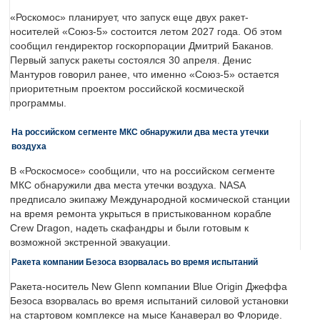
«Роскомос» планирует, что запуск еще двух ракет-
носителей «Союз-5» состоится летом 2027 года. Об этом
сообщил гендиректор госкорпорации Дмитрий Баканов.
Первый запуск ракеты состоялся 30 апреля. Денис
Мантуров говорил ранее, что именно «Союз-5» остается
приоритетным проектом российской космической
программы.
На российском сегменте МКС обнаружили два места утечки
воздуха
В «Роскосмосе» сообщили, что на российском сегменте
МКС обнаружили два места утечки воздуха. NASA
предписало экипажу Международной космической станции
на время ремонта укрыться в пристыкованном корабле
Crew Dragon, надеть скафандры и были готовым к
возможной экстренной эвакуации.
Ракета компании Безоса взорвалась во время испытаний
Ракета-носитель New Glenn компании Blue Origin Джеффа
Безоса взорвалась во время испытаний силовой установки
на стартовом комплексе на мысе Канаверал во Флориде.