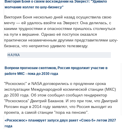
Виктория Боня о своем восхождении на Эверест: "Удивило
молчание коллег по шоу-бизнесу"
Виктория Боня несколько дней назад осуществила свою
мечту — ей удалось взойти на Эверест. Она делилась, с
какими трудностями и опасностями пришлось столкнуться
на пути к вершине. Однако её поступок оказался
практически незамеченным другими представителями шоу-
бизнеса, что неприятно удивило телезвезду.
НАУКА
Вопреки прогнозам скептиков, Россия продолжит участие в
работе МКС - пока до 2030 года
"Роскосмос" и NASA договорились о продлении срока
эксплуатации Международной космической станции (МКС)
до 2030 года. Об этом сообщил сообщил гендиректор
"Роскосмоса" Дмитрий Баканов. И это при том, что Дмитрий
Рогозин еще в 2014 году заявлял, что Россия выходит из
проекта, а самой станции "пора на пенсию".
«Роскосмос» планирует запуск двух ракет «Союз-5» летом 2027
года