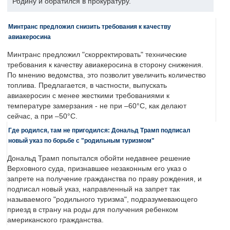
Родину и обратился в прокуратуру.
Минтранс предложил снизить требования к качеству
авиакеросина
Минтранс предложил "скорректировать" технические
требования к качеству авиакеросина в сторону снижения.
По мнению ведомства, это позволит увеличить количество
топлива. Предлагается, в частности, выпускать
авиакеросин с менее жесткими требованиями к
температуре замерзания - не при –60°C, как делают
сейчас, а при –50°C.
Где родился, там не пригодился: Дональд Трамп подписал
новый указ по борьбе с "родильным туризмом"
Дональд Трамп попытался обойти недавнее решение
Верховного суда, признавшее незаконным его указ о
запрете на получение гражданства по праву рождения, и
подписал новый указ, направленный на запрет так
называемого "родильного туризма", подразумевающего
приезд в страну на роды для получения ребенком
американского гражданства.