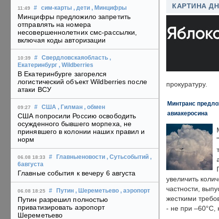
КАРТИНА Д
#
сим-карты
, дети
, Минцифры
11:49
Минцифры предложило запретить
отправлять на номера
несовершеннолетних смс-рассылки,
включая коды авторизации
#
Свердловскаяобласть
,
10:39
Екатеринбург
, Wildberries
В Екатеринбурге загорелся
логистический объект Wildberries после
прокуратуру.
атаки ВСУ
Минтранс предлож
#
США
, Гилман
, обмен
09:27
авиакеросина
США попросили Россию освободить
осужденного бывшего морпеха, не
принявшего в колонии наших правил и
норм
#
Главныеновости
, Сутьсобытий
,
06.08 18:33
6августа
Главные события к вечеру 6 августа
увеличить колич
частности, выпу
#
Путин
, Шереметьево
, аэропорт
06.08 18:25
жесткими требо
Путин разрешил полностью
приватизировать аэропорт
- не при –60°C,
Шереметьево