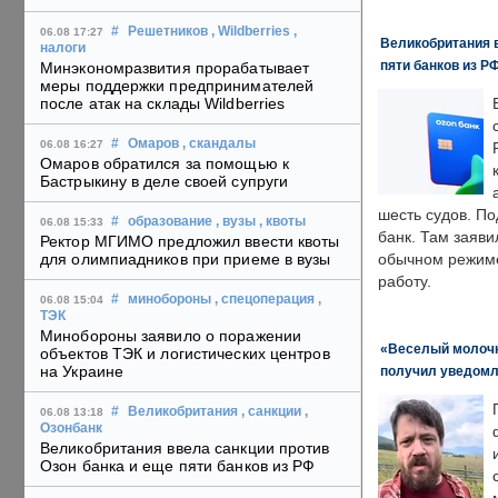
#
Решетников
, Wildberries
,
06.08 17:27
Великобритания в
налоги
пяти банков из Р
Минэкономразвития прорабатывает
меры поддержки предпринимателей
после атак на склады Wildberries
#
Омаров
, скандалы
06.08 16:27
Омаров обратился за помощью к
Бастрыкину в деле своей супруги
шесть судов. По
#
образование
, вузы
, квоты
06.08 15:33
банк. Там заяви
Ректор МГИМО предложил ввести квоты
для олимпиадников при приеме в вузы
обычном режиме
работу.
#
минобороны
, спецоперация
,
06.08 15:04
ТЭК
Минобороны заявило о поражении
«Веселый молочни
объектов ТЭК и логистических центров
на Украине
получил уведомл
#
Великобритания
, санкции
,
06.08 13:18
Озонбанк
Великобритания ввела санкции против
Озон банка и еще пяти банков из РФ