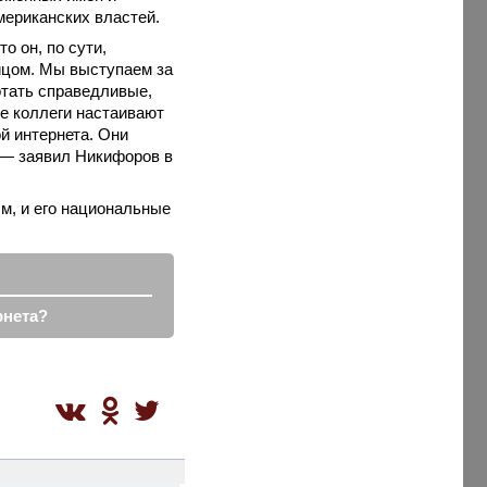
мериканских властей.
то он, по сути,
ицом. Мы выступаем за
отать справедливые,
е коллеги настаивают
й интернета. Они
, — заявил Никифоров в
м, и его национальные
рнета?