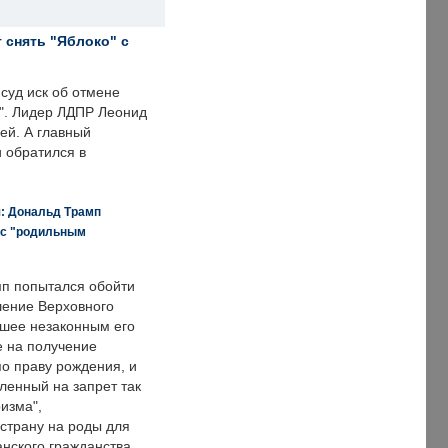
 снять "Яблоко" с
суд иск об отмене
о". Лидер ЛДПР Леонид
ей. А главный
и обратился в
я: Дональд Трамп
 с "родильным
п попытался обойти
ение Верховного
вшее незаконным его
е на получение
по праву рождения, и
ленный на запрет так
изма",
страну на роды для
нского гражданства.