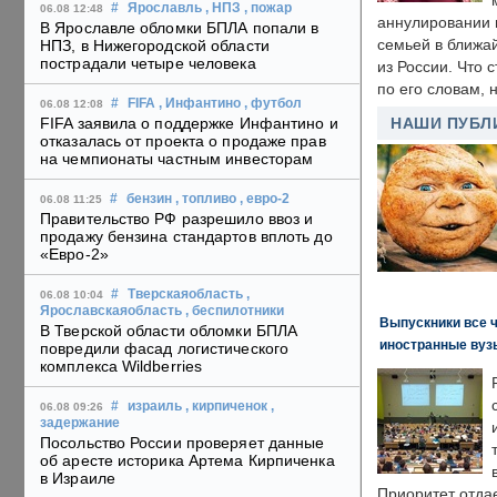
#
Ярославль
, НПЗ
, пожар
06.08 12:48
аннулировании в
В Ярославле обломки БПЛА попали в
семьей в ближа
НПЗ, в Нижегородской области
пострадали четыре человека
из России. Что 
по его словам, н
#
FIFA
, Инфантино
, футбол
06.08 12:08
FIFA заявила о поддержке Инфантино и
НАШИ ПУБЛ
отказалась от проекта о продаже прав
на чемпионаты частным инвесторам
#
бензин
, топливо
, евро-2
06.08 11:25
Правительство РФ разрешило ввоз и
продажу бензина стандартов вплоть до
«Евро-2»
#
Тверскаяобласть
,
06.08 10:04
Ярославскаяобласть
, беспилотники
Выпускники все 
В Тверской области обломки БПЛА
иностранные вуз
повредили фасад логистического
комплекса Wildberries
#
израиль
, кирпиченок
,
06.08 09:26
задержание
Посольство России проверяет данные
об аресте историка Артема Кирпиченка
в Израиле
Приоритет отда