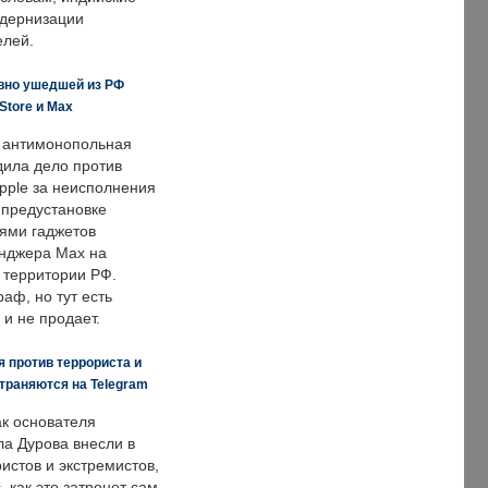
одернизации
елей.
вно ушедшей из РФ
Store и Max
 антимонопольная
дила дело против
pple за неисполнения
 предустановке
ями гаджетов
енджера Max на
 территории РФ.
аф, но тут есть
 и не продает.
 против террориста и
траняются на Telegram
ак основателя
ла Дурова внесли в
истов и экстремистов,
, как это затронет сам