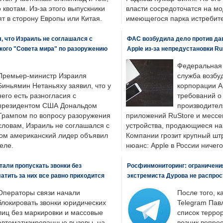
о квотам. Из-за этого выпускники
власти сосредоточатся на м
т в сторону Европы или Китая.
имеющегося парка истребит
, что Израиль не соглашался с
ФАС возбудила дело против да
кого "Совета мира" по разоружению
Apple из-за непредустановки Ru
Федеральная
Премьер-министр Израиля
служба возбу
Биньямин Нетаньяху заявил, что у
корпорации A
него есть разногласия с
требований о
президентом США Дональдом
производител
Трампом по вопросу разоружения
приложений RuStore и месс
словам, Израиль не соглашался с
устройства, продающиеся на
ром американский лидер объявил
Компании грозит крупный штр
еле.
нюанс: Apple в России ничего
али пропускать звонки без
Росфинмониторинг: ограничения
латить за них все равно приходится
экстремиста Дурова не распрос
Операторы связи начали
После того, к
блокировать звонки юридических
Telegram Пав
лиц без маркировки и массовые
список террор
автоматизированные вызовы, на
возник вопрос