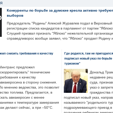
НЯ
Конкуренты по борьбе за думские кресла активно требуют
выборов
Председатель "Родины" Алексей Журавлев подал в Верховный 
регистрации списка кандидатов в парламент от партии "Яблок
Слуцкий призвал признать "Яблоко" нежелательной организаци
справедливорос вообще заявил, что "Яблоко" продает Родину 
ил снизить требования к качеству
Где родился, там не пригодилс
подписал новый указ по борьбе
туризмом"
Минтранс предложил
"скорректировать" технические
Дональд Трам
требования к качеству
недавнее реш
авиакеросина в сторону снижения.
суда, призна
По мнению ведомства, это позволит
указ о запрет
ество топлива. Предлагается, в
гражданства 
скать авиакеросин с менее
подписал новый указ, направ
ваниями к температуре замерзания
называемого "родильного тур
 как делают сейчас, а при –50°C.
подразумевающего приезд в 
получения ребенком америка