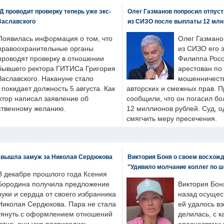
 проводит проверку теперь уже экс-
Олег Газманов попросил отпуст
Заславского
из СИЗО после выплаты 12 млн
Появилась информация о том, что
Олег Газмано
правоохранительные органы
из СИЗО его 
проводят проверку в отношении
Филиппа Росс
бывшего ректора ГИТИСа Григория
арестован по
Заславского. Накануне стало
мошенничеств
н покидает должность 5 августа. Как
авторских и смежных прав. П
ктор написал заявление об
сообщили, что он погасил бо
бственному желанию.
12 миллионов рублей. Суд, о
смягчить меру пресечения.
 вышла замуж за Николая Сердюкова
Виктория Боня о своем восхожд
"Удивило молчание коллег по ш
В декабре прошлого года Ксения
Бородина получила предложение
Виктория Бон
руки и сердца от своего избранника
назад осущес
Николая Сердюкова. Пара не стала
ей удалось вз
тянуть с оформлением отношений
делилась, с к