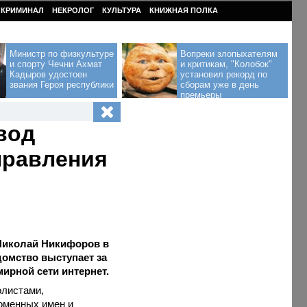
КРИМИНАЛ
НЕКРОЛОГ
КУЛЬТУРА
КНИЖНАЯ ПОЛКА
Министр по физкультуре
Вопреки злопыхателям
и спорту Чечни Ахмат
и критикам, "Колобок"
Кадыров удостоен
установил рекорд по
звания Героя республики
сборам уже в день
премьеры
вод
правления
Николай Никифоров в
домство выступает за
ирной сети интернет.
олистами,
оменных имен и