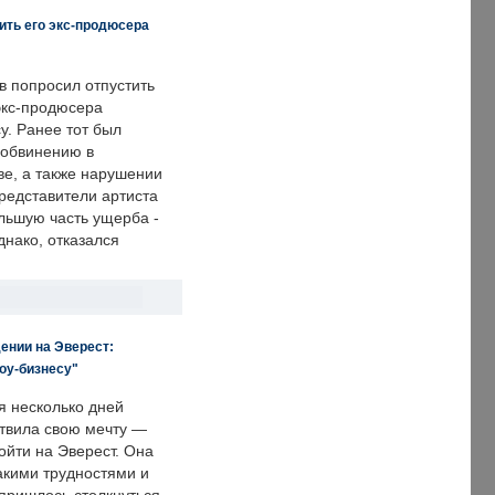
ить его экс-продюсера
в попросил отпустить
экс-продюсера
у. Ранее тот был
 обвинению в
е, а также нарушении
редставители артиста
льшую часть ущерба -
днако, отказался
ении на Эверест:
оу-бизнесу"
я несколько дней
твила свою мечту —
ойти на Эверест. Она
акими трудностями и