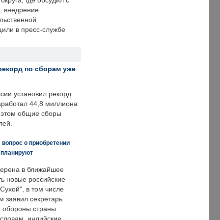
округа, где обсудил с
, внедрение
ольственной
щили в пресс-службе
рекорд по сборам уже
ссии установил рекорд
заработал 44,8 миллиона
и этом общие сборы
лей.
 вопрос о приобретении
е планируют
ерена в ближайшее
ть новые российские
Сухой", в том числе
м заявил секретарь
 обороны страны
 словам, индийские