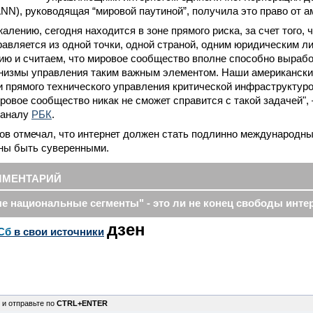
NN), руководящая “мировой паутиной”, получила это право от а
жалению, сегодня находится в зоне прямого риска, за счет того, ч
авляется из одной точки, одной страной, одним юридическим л
ию и считаем, что мировое сообщество вполне способно выраб
низмы управления таким важным элементом. Наши американски
 прямого технического управления критической инфраструктуро
ировое сообщество никак не сможет справится с такой задачей"
каналу
РБК
.
в отмечал, что интернет должен стать подлинно международны
ны быть суверенными.
ММЕНТАРИЙ
е национальные сегменты" - это ли не конец свободы инте
дзен
Сб
в свои источники
 и отправьте по
CTRL+ENTER