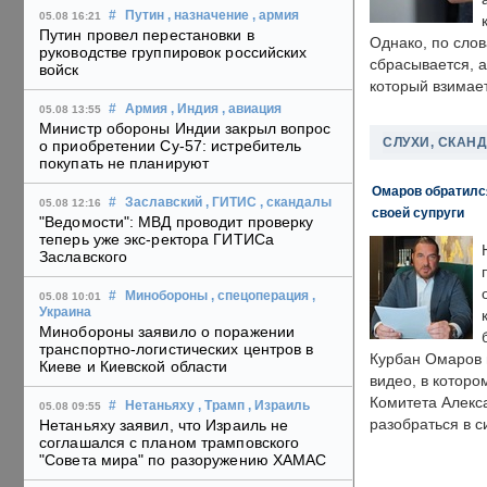
#
Путин
, назначение
, армия
05.08 16:21
Путин провел перестановки в
Однако, по слов
руководстве группировок российских
сбрасывается, а
войск
который взимает
#
Армия
, Индия
, авиация
05.08 13:55
Министр обороны Индии закрыл вопрос
СЛУХИ, СКАН
о приобретении Су-57: истребитель
покупать не планируют
Омаров обратилс
#
Заславский
, ГИТИС
, скандалы
05.08 12:16
своей супруги
"Ведомости": МВД проводит проверку
теперь уже экс-ректора ГИТИСа
Заславского
#
Минобороны
, спецоперация
,
05.08 10:01
Украина
Минобороны заявило о поражении
транспортно-логистических центров в
Курбан Омаров в
Киеве и Киевской области
видео, в которо
Комитета Алекс
#
Нетаньяху
, Трамп
, Израиль
05.08 09:55
разобраться в с
Нетаньяху заявил, что Израиль не
соглашался с планом трамповского
"Совета мира" по разоружению ХАМАС