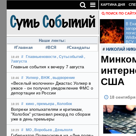
КАРТИНА ДНЯ
СПЕ
ПОИСК ПО САЙТ
В Ека
загор
логис
Wildb
Наши ленты:
ВСУ
#Главная
#ВСЯ
#Скандалы
#
НИКОЛАЙ НИК
Минком
#
Главныеновости
, Сутьсобытий
,
18:49
7августа
Главные события к вечеру 7 августа
интерн
#
Уолкер
, ВНЖ
, выдворение
США
18:46
«Веселый молочник» Джастас Уолкер в
ужасе - он получил уведомление ФМС о
депортации из России
18 сентября
#
кино
, премьера
, Колобок
18:35
Вопреки злопыхателям и критикам,
"Колобок" установил рекорд по сборам
уже в день премьеры
argumentiru.com
#
МО
, Воробьев
, Деньполя
18:29
Губернатор Подмосковья на «Дне поля»