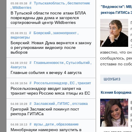
#
Тульскаяобласть
, беспилотник
05.08 09:38
"Ведомости": МВД
, Wildberries
ректора ГИТИСа 
В Тульской области после атаки БПЛА
повреждены два дома и загорелся
сортировочный центр Wildberries
#
Боярский
, законопроект
,
05.08 09:11
видеоигры
Боярский: Новая Дума вернется к закону
о регулировании видеоигр после
выборов
известно, что о
сообщалось, ре
#
Главныеновости
, Сутьсобытий
,
04.08 19:02
отставке по со
4августа
Главные события к вечеру 4 августа
ШОУБИЗ
#
Россельхознадзор
, ЕС
, транзит
04.08 18:54
Россельхознадзор вводит запрет на
Ксения Бородина
транзит через Россию мяса птицы из ЕС
#
Заславский
, ГИТИС
, отставка
04.08 18:28
Григорий Заславский покинул пост
ректора ГИТИСа
#
вузы
, дети
, образование
04.08 18:13
Минобрнауки намерено запустить в