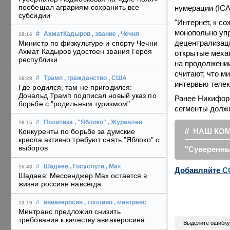
пообещал аграриям сохранить все
нумерации (ICA
субсидии
"Интернет, к со
монопольно упр
#
АхматКадыров
, звание
, Чечня
18:16
децентрализац
Министр по физкультуре и спорту Чечни
Ахмат Кадыров удостоен звания Героя
открытые меха
республики
на продолжении
считают, что м
#
Трамп
, гражданство
, США
16:29
интервью теле
Где родился, там не пригодился:
Дональд Трамп подписал новый указ по
Ранее Никифоро
борьбе с "родильным туризмом"
сегменты долж
#
Политика
, "Яблоко"
, Журавлев
16:15
//
НАШ КО
Конкуренты по борьбе за думские
кресла активно требуют снять "Яблоко" с
выборов
"Суверенны
#
Шадаев
, Госуслуги
, Max
15:43
Добавляйте
C
Шадаев: Мессенджер Max остается в
жизни россиян навсегда
#
авиакеросин
, топливо
, минтранс
13:19
Минтранс предложил снизить
требования к качеству авиакеросина
0
Выделите ошибку