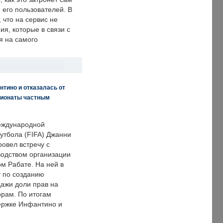
 его пользователей. В
что на сервис не
я, которые в связи с
я на самого
нтино и отказалась от
пионаты частным
еждународной
тбола (FIFA) Джанни
овел встречу с
одством организации
м Рабате. На ней в
т по созданию
дажи доли прав на
рам. По итогам
держке Инфантино и