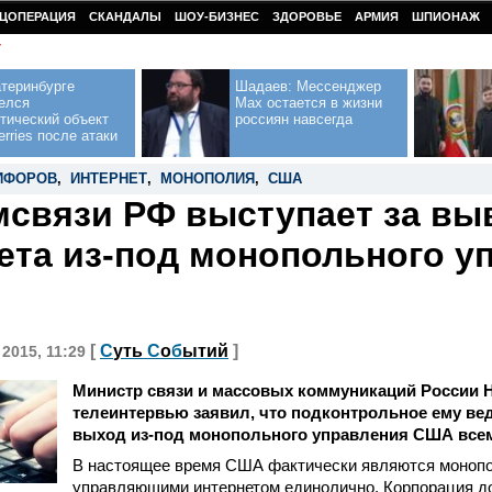
ЦОПЕРАЦИЯ
СКАНДАЛЫ
ШОУ-БИЗНЕС
ЗДОРОВЬЕ
АРМИЯ
ШПИОНАЖ
У
теринбурге
Шадаев: Мессенджер
елся
Max остается в жизни
тический объект
россиян навсегда
erries после атаки
ИФОРОВ
,
ИНТЕРНЕТ
,
МОНОПОЛИЯ
,
США
связи РФ выступает за вы
ета из-под монопольного у
[
С
уть
С
о
б
ытий
]
 2015, 11:29
Министр связи и массовых коммуникаций России 
телеинтервью заявил, что подконтрольное ему ве
выход из-под монопольного управления США всем
В настоящее время США фактически являются моноп
управляющими интернетом единолично. Корпорация д