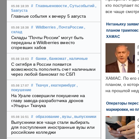
кто поступает п
#
Главныеновости
, Сутьсобытий
,
05.08 18:39
5августа
все чаще смотря
Главные события к вечеру 5 августа
Нетаньяху заявил
#
Wildberries
, ПочтаРоссии
,
05.08 18:38
планом трамповс
склад
ХАМАС
Склады "Почты России" могут быть
переданы в Wildberries вместо
сгоревших хабов
#
банки
, банкомат
, наличные
05.08 18:03
С октября в России появится
возможность пополнять счет наличными
через любой банкомат по СБП
ХАМАС. По его 
планом, о кото
#
Ткачук
, екатеринбург
,
05.08 17:07
покушение
на прошлой нед
На Урале совершили покушение на
главу завода-разработчика дронов
Операторы перест
«Упырь» Ткачука
маркировки, но п
#
образование
, вузы
, выпускники
05.08 16:51
Выпускники все чаще стали выбирать
для поступления иностранные вузы или
российские колледжи