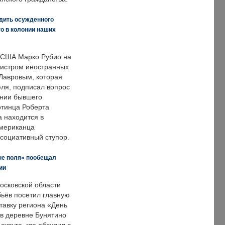
дить осужденного
о в колонии наших
 США Марко Рубио на
нистром иностранных
Лавровым, которая
ля, подписал вопрос
нии бывшего
отинца Роберта
а находится в
американца
ссоциативный ступор.
не поля» пообещал
ии
осковской области
ьёв посетил главную
тавку региона «День
 в деревне Бунятино