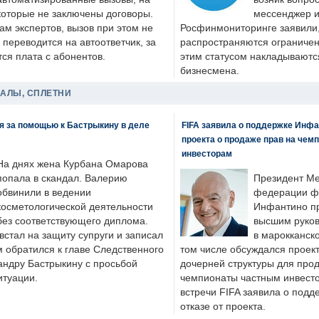
которые не заключены договоры.
мессенджер и
ам экспертов, вызов при этом не
Росфинмониторинге заявили, 
 переводится на автоответчик, за
распространяются ограничени
ся плата с абонентов.
этим статусом накладываютс
бизнесмена.
ДАЛЫ, СПЛЕТНИ
я за помощью к Бастрыкину в деле
FIFA заявила о поддержке Инфа
проекта о продаже прав на чем
инвесторам
На днях жена Курбана Омарова
попала в скандал. Валерию
Президент М
обвинили в ведении
федерации фу
косметологической деятельности
Инфантино пр
без соответствующего диплома.
высшим руков
стал на защиту супруги и записал
в марокканско
м обратился к главе Следственного
том числе обсуждался проек
андру Бастрыкину с просьбой
дочерней структуры для про
итуации.
чемпионаты частным инвесто
встречи FIFA заявила о под
отказе от проекта.