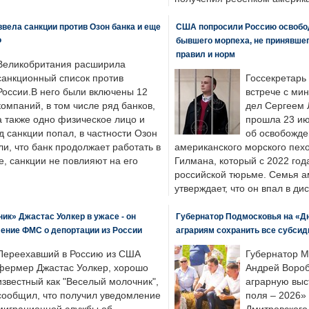
вела санкции против Озон банка и еще
США попросили Россию освобо
Ф
бывшего морпеха, не принявшег
правил и норм
Великобритания расширила
санкционный список против
Госсекретарь
России.В него были включены 12
встрече с ми
компаний, в том числе ряд банков,
дел Сергеем 
а также одно физическое лицо и
прошла 23 ию
д санкции попал, в частности Озон
об освобожде
ли, что банк продолжает работать в
американского морского пех
, санкции не повлияют на его
Гилмана, который с 2022 год
российской тюрьме. Семья 
утверждает, что он впал в ди
к» Джастас Уолкер в ужасе - он
Губернатор Подмосковья на «Д
ение ФМС о депортации из России
аграриям сохранить все субсид
Переехавший в Россию из США
Губернатор М
фермер Джастас Уолкер, хорошо
Андрей Вороб
известный как "Веселый молочник",
аграрную выс
сообщил, что получил уведомление
поля – 2026»