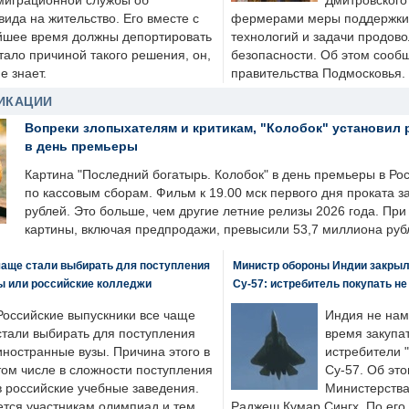
миграционной службы об
Дмитровского 
ида на жительство. Его вместе с
фермерами меры поддержки
йшее время должны депортировать
технологий и задачи продов
стало причиной такого решения, он,
безопасности. Об этом сооб
е знает.
правительства Подмосковья.
ИКАЦИИ
Вопреки злопыхателям и критикам, "Колобок" установил 
в день премьеры
Картина "Последний богатырь. Колобок" в день премьеры в Ро
по кассовым сборам. Фильм к 19.00 мск первого дня проката 
рублей. Это больше, чем другие летние релизы 2026 года. Пр
картины, включая предпродажи, превысили 53,7 миллиона руб
чаще стали выбирать для поступления
Министр обороны Индии закрыл
ы или российские колледжи
Су-57: истребитель покупать н
Российские выпускники все чаще
Индия не нам
стали выбирать для поступления
время закупа
иностранные вузы. Причина этого в
истребители "
том числе в сложности поступления
Су-57. Об это
в российские учебные заведения.
Министерства
ется участникам олимпиад и тем,
Раджеш Кумар Сингх. По его