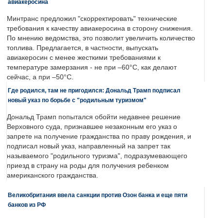
авиакеросина
Минтранс предложил "скорректировать" технические
требования к качеству авиакеросина в сторону снижения.
По мнению ведомства, это позволит увеличить количество
топлива. Предлагается, в частности, выпускать
авиакеросин с менее жесткими требованиями к
температуре замерзания - не при –60°C, как делают
сейчас, а при –50°C.
Где родился, там не пригодился: Дональд Трамп подписал
новый указ по борьбе с "родильным туризмом"
Дональд Трамп попытался обойти недавнее решение
Верховного суда, признавшее незаконным его указ о
запрете на получение гражданства по праву рождения, и
подписал новый указ, направленный на запрет так
называемого "родильного туризма", подразумевающего
приезд в страну на роды для получения ребенком
американского гражданства.
Великобритания ввела санкции против Озон банка и еще пяти
банков из РФ