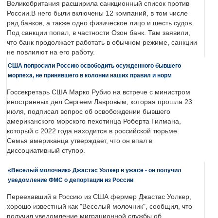
Великобритания расширила санкционный список против
России.В него были включены 12 компаний, в том числе
ряд банков, а также одно физическое лицо и шесть судов.
Под санкции попал, в частности Озон банк. Там заявили,
что банк продолжает работать в обычном режиме, санкции
не повлияют на его работу.
США попросили Россию освободить осужденного бывшего
морпеха, не принявшего в колонии наших правил и норм
Госсекретарь США Марко Рубио на встрече с министром
иностранных дел Сергеем Лавровым, которая прошла 23
июля, подписал вопрос об освобождении бывшего
американского морского пехотинца Роберта Гилмана,
который с 2022 года находится в российской тюрьме.
Семья американца утверждает, что он впал в
диссоциативный ступор.
«Веселый молочник» Джастас Уолкер в ужасе - он получил
уведомление ФМС о депортации из России
Переехавший в Россию из США фермер Джастас Уолкер,
хорошо известный как "Веселый молочник", сообщил, что
получил уведомление миграционной службы об