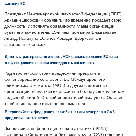
санкций ЕС
Президент Международной шахматной федерации (FIDE)
Аркадий Дворкович объявил, что временно покидает свою
должность. Исполнять обязанности главы организации
будет его заместитель, 15-й чемпион мира Вишванатан
Ананд. Накануне ЕС внес Аркадия Дворковича в
санкционный список.
Девять стран призвали лишить МОК финансирования ЕС из-за
допуска россиян, но они очевидно в меньшинстве
Ряд европейских стран предложили прекратить
финансирование со стороны ЕС Международного
олимпийского комитета (МОК) и других спортивных
организаций, допустивших россиян и белорусов к турнирам
под своей эгидой. С такой инициативой выступила Эстония,
к ней присоединились еще восемь стран.
Всероссийская федерация легкой атлетики оспорила в CAS
продление отстранения
Всероссийская федерация легкой атлетики (ВФЛА)
оспорила в Спортивном арбитражном суде (CAS) решение