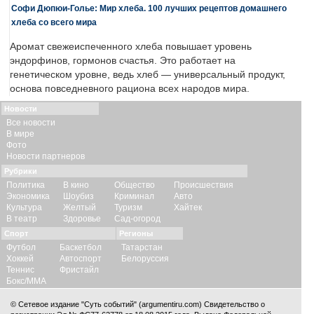
Софи Дюпюи-Голье: Мир хлеба. 100 лучших рецептов домашнего
хлеба со всего мира
Аромат свежеиспеченного хлеба повышает уровень
эндорфинов, гормонов счастья. Это работает на
генетическом уровне, ведь хлеб — универсальный продукт,
основа повседневного рациона всех народов мира.
Новости
Все новости
В мире
Фото
Новости партнеров
Рубрики
Политика
В кино
Общество
Происшествия
Экономика
Шоубиз
Криминал
Авто
Культура
Желтый
Туризм
Хайтек
В театр
Здоровье
Сад-огород
Спорт
Регионы
Футбол
Баскетбол
Татарстан
Хоккей
Автоспорт
Белоруссия
Теннис
Фристайл
Бокс/ММА
© Сетевое издание "Суть событий" (argumentiru.com) Свидетельство о