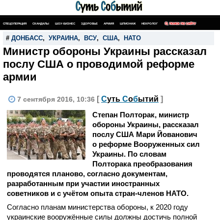
СПЕЦОПЕРАЦИЯ
СКАНДАЛЫ
ШОУ-БИЗНЕС
ЗДОРОВЬЕ
АРМИЯ
ШПИОНАЖ
НЕКРОЛОГ
ПОИСК ПО САЙТУ
#
ДОНБАСС
,
УКРАИНА
,
ВСУ
,
США
,
НАТО
Министр обороны Украины рассказал
послу США о проводимой реформе
армии
[
С
уть
С
о
б
ытий
]
7 сентября 2016, 10:36
Степан Полторак, министр
обороны Украины, рассказал
послу США Мари Йованович
о реформе Вооруженных сил
Украины. По словам
Полторака преобразования
проводятся планово, согласно документам,
разработанным при участии иностранных
советников и с учётом опыта стран-членов НАТО.
Согласно планам министерства обороны, к 2020 году
украинские вооружённые силы должны достичь полной