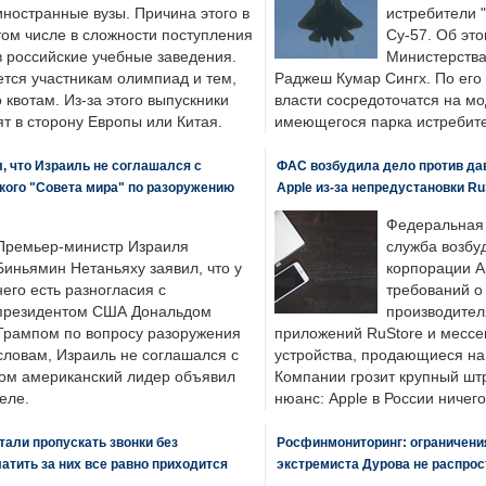
иностранные вузы. Причина этого в
истребители "
том числе в сложности поступления
Су-57. Об это
в российские учебные заведения.
Министерства
ется участникам олимпиад и тем,
Раджеш Кумар Сингх. По его
о квотам. Из-за этого выпускники
власти сосредоточатся на м
т в сторону Европы или Китая.
имеющегося парка истребит
, что Израиль не соглашался с
ФАС возбудила дело против да
кого "Совета мира" по разоружению
Apple из-за непредустановки Ru
Федеральная
Премьер-министр Израиля
служба возбу
Биньямин Нетаньяху заявил, что у
корпорации A
него есть разногласия с
требований о
президентом США Дональдом
производител
Трампом по вопросу разоружения
приложений RuStore и месс
словам, Израиль не соглашался с
устройства, продающиеся на
ром американский лидер объявил
Компании грозит крупный штр
еле.
нюанс: Apple в России ничего
али пропускать звонки без
Росфинмониторинг: ограничения
латить за них все равно приходится
экстремиста Дурова не распрос