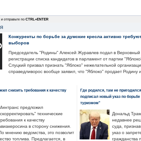
 и отправьте по
CTRL+ENTER
НЯ
Конкуренты по борьбе за думские кресла активно требуют
выборов
Председатель "Родины" Алексей Журавлев подал в Верховный 
регистрации списка кандидатов в парламент от партии "Яблок
Слуцкий призвал признать "Яблоко" нежелательной организаци
справедливорос вообще заявил, что "Яблоко" продает Родину 
ил снизить требования к качеству
Где родился, там не пригодилс
подписал новый указ по борьбе
туризмом"
Минтранс предложил
"скорректировать" технические
Дональд Трам
требования к качеству
недавнее реш
авиакеросина в сторону снижения.
суда, призна
По мнению ведомства, это позволит
указ о запрет
ество топлива. Предлагается, в
гражданства 