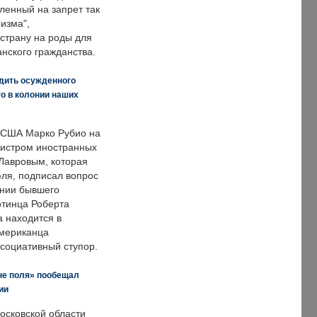
ленный на запрет так
изма",
страну на роды для
нского гражданства.
дить осужденного
о в колонии наших
 США Марко Рубио на
нистром иностранных
Лавровым, которая
ля, подписал вопрос
нии бывшего
отинца Роберта
а находится в
американца
ссоциативный ступор.
не поля» пообещал
ии
осковской области