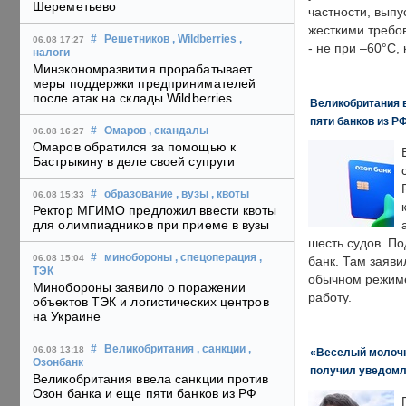
Шереметьево
частности, выпу
жесткими требо
#
Решетников
, Wildberries
,
06.08 17:27
- не при –60°C,
налоги
Минэкономразвития прорабатывает
меры поддержки предпринимателей
после атак на склады Wildberries
Великобритания в
пяти банков из Р
#
Омаров
, скандалы
06.08 16:27
Омаров обратился за помощью к
Бастрыкину в деле своей супруги
#
образование
, вузы
, квоты
06.08 15:33
Ректор МГИМО предложил ввести квоты
для олимпиадников при приеме в вузы
шесть судов. По
#
минобороны
, спецоперация
,
06.08 15:04
банк. Там заяви
ТЭК
обычном режиме
Минобороны заявило о поражении
работу.
объектов ТЭК и логистических центров
на Украине
#
Великобритания
, санкции
,
06.08 13:18
«Веселый молочни
Озонбанк
получил уведомл
Великобритания ввела санкции против
Озон банка и еще пяти банков из РФ