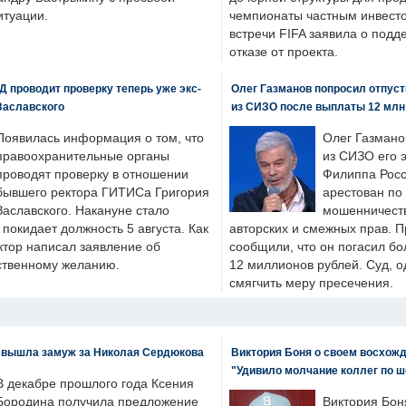
итуации.
чемпионаты частным инвесто
встречи FIFA заявила о под
отказе от проекта.
 проводит проверку теперь уже экс-
Олег Газманов попросил отпуст
Заславского
из СИЗО после выплаты 12 млн
Появилась информация о том, что
Олег Газмано
правоохранительные органы
из СИЗО его 
проводят проверку в отношении
Филиппа Росс
бывшего ректора ГИТИСа Григория
арестован по
Заславского. Накануне стало
мошенничеств
н покидает должность 5 августа. Как
авторских и смежных прав. П
ктор написал заявление об
сообщили, что он погасил бо
бственному желанию.
12 миллионов рублей. Суд, о
смягчить меру пресечения.
 вышла замуж за Николая Сердюкова
Виктория Боня о своем восхожд
"Удивило молчание коллег по ш
В декабре прошлого года Ксения
Бородина получила предложение
Виктория Бон