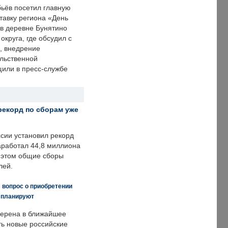
ьёв посетил главную
тавку региона «День
 в деревне Бунятино
округа, где обсудил с
, внедрение
ольственной
щили в пресс-службе
рекорд по сборам уже
ссии установил рекорд
заработал 44,8 миллиона
и этом общие сборы
лей.
 вопрос о приобретении
е планируют
ерена в ближайшее
ть новые российские