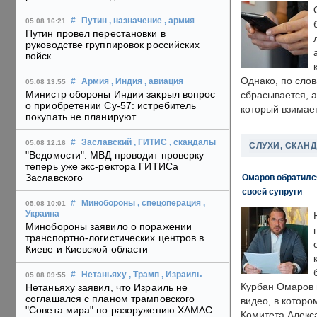
#
Путин
, назначение
, армия
05.08 16:21
Путин провел перестановки в
руководстве группировок российских
войск
Однако, по слов
#
Армия
, Индия
, авиация
05.08 13:55
Министр обороны Индии закрыл вопрос
сбрасывается, а
о приобретении Су-57: истребитель
который взимает
покупать не планируют
#
Заславский
, ГИТИС
, скандалы
05.08 12:16
СЛУХИ, СКАН
"Ведомости": МВД проводит проверку
теперь уже экс-ректора ГИТИСа
Заславского
Омаров обратилс
своей супруги
#
Минобороны
, спецоперация
,
05.08 10:01
Украина
Минобороны заявило о поражении
транспортно-логистических центров в
Киеве и Киевской области
#
Нетаньяху
, Трамп
, Израиль
05.08 09:55
Курбан Омаров в
Нетаньяху заявил, что Израиль не
соглашался с планом трамповского
видео, в которо
"Совета мира" по разоружению ХАМАС
Комитета Алекс