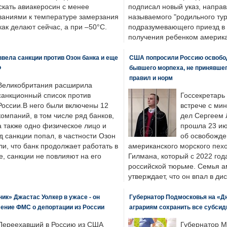
скать авиакеросин с менее
подписал новый указ, направ
ваниями к температуре замерзания
называемого "родильного тур
 как делают сейчас, а при –50°C.
подразумевающего приезд в 
получения ребенком америка
вела санкции против Озон банка и еще
США попросили Россию освобо
Ф
бывшего морпеха, не принявшег
правил и норм
Великобритания расширила
санкционный список против
Госсекретарь
России.В него были включены 12
встрече с ми
компаний, в том числе ряд банков,
дел Сергеем 
а также одно физическое лицо и
прошла 23 ию
д санкции попал, в частности Озон
об освобожде
ли, что банк продолжает работать в
американского морского пех
, санкции не повлияют на его
Гилмана, который с 2022 год
российской тюрьме. Семья 
утверждает, что он впал в ди
к» Джастас Уолкер в ужасе - он
Губернатор Подмосковья на «Д
ение ФМС о депортации из России
аграриям сохранить все субсид
Переехавший в Россию из США
Губернатор М