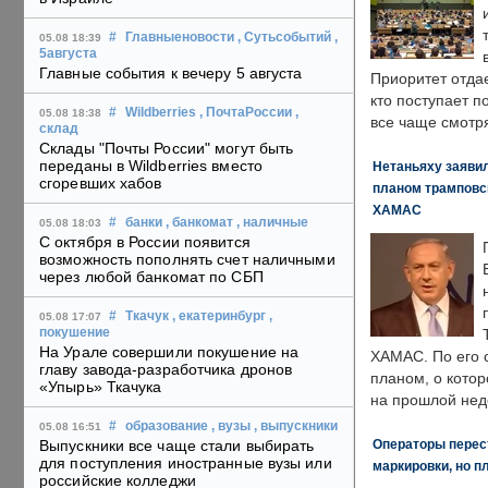
#
Главныеновости
, Сутьсобытий
,
05.08 18:39
5августа
Главные события к вечеру 5 августа
Приоритет отда
кто поступает п
#
Wildberries
, ПочтаРоссии
,
05.08 18:38
все чаще смотря
склад
Склады "Почты России" могут быть
переданы в Wildberries вместо
Нетаньяху заявил
сгоревших хабов
планом трамповс
ХАМАС
#
банки
, банкомат
, наличные
05.08 18:03
С октября в России появится
возможность пополнять счет наличными
через любой банкомат по СБП
#
Ткачук
, екатеринбург
,
05.08 17:07
покушение
На Урале совершили покушение на
ХАМАС. По его 
главу завода-разработчика дронов
планом, о кото
«Упырь» Ткачука
на прошлой нед
#
образование
, вузы
, выпускники
05.08 16:51
Операторы перест
Выпускники все чаще стали выбирать
для поступления иностранные вузы или
маркировки, но п
российские колледжи