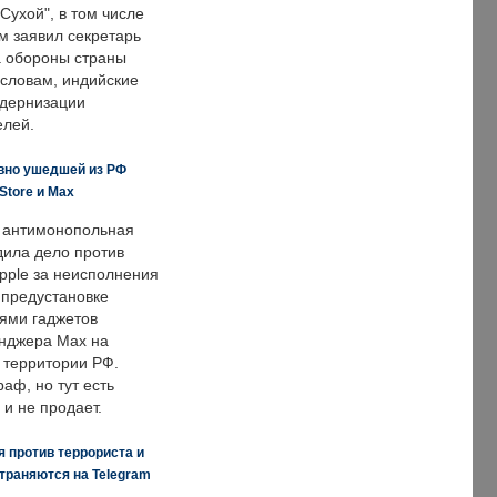
Сухой", в том числе
м заявил секретарь
 обороны страны
 словам, индийские
одернизации
елей.
вно ушедшей из РФ
Store и Max
 антимонопольная
дила дело против
pple за неисполнения
 предустановке
ями гаджетов
енджера Max на
 территории РФ.
аф, но тут есть
 и не продает.
 против террориста и
траняются на Telegram