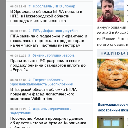
#
Ярославль
, НПЗ
, пожар
06.08 12:48
В Ярославле обломки БПЛА попали в
НПЗ, в Нижегородской области
пострадали четыре человека
аннулировании в
#
FIFA
, Инфантино
, футбол
06.08 12:08
семьей в ближа
FIFA заявила о поддержке Инфантино и
из России. Что 
отказалась от проекта о продаже прав
по его словам, н
на чемпионаты частным инвесторам
НАШИ ПУБЛ
#
бензин
, топливо
, евро-2
06.08 11:25
Правительство РФ разрешило ввоз и
продажу бензина стандартов вплоть до
«Евро-2»
#
Тверскаяобласть
,
06.08 10:04
Ярославскаяобласть
, беспилотники
В Тверской области обломки БПЛА
повредили фасад логистического
комплекса Wildberries
Выпускники все 
#
израиль
, кирпиченок
,
06.08 09:26
иностранные вуз
задержание
Посольство России проверяет данные
об аресте историка Артема Кирпиченка
в Израиле