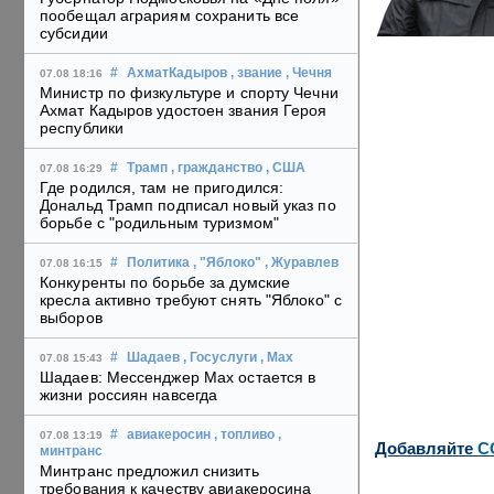
пообещал аграриям сохранить все
субсидии
#
АхматКадыров
, звание
, Чечня
07.08 18:16
Министр по физкультуре и спорту Чечни
Ахмат Кадыров удостоен звания Героя
республики
#
Трамп
, гражданство
, США
07.08 16:29
Где родился, там не пригодился:
Дональд Трамп подписал новый указ по
борьбе с "родильным туризмом"
#
Политика
, "Яблоко"
, Журавлев
07.08 16:15
Конкуренты по борьбе за думские
кресла активно требуют снять "Яблоко" с
выборов
#
Шадаев
, Госуслуги
, Max
07.08 15:43
Шадаев: Мессенджер Max остается в
жизни россиян навсегда
#
авиакеросин
, топливо
,
07.08 13:19
Добавляйте
C
минтранс
Минтранс предложил снизить
требования к качеству авиакеросина