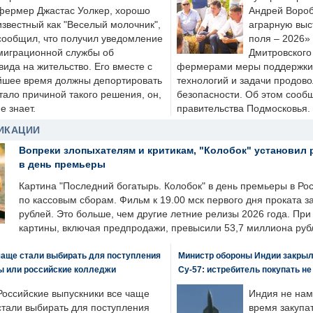
фермер Джастас Уолкер, хорошо
Андрей Вороб
известный как "Веселый молочник",
аграрную выс
сообщил, что получил уведомление
поля – 2026»
миграционной службы об
Дмитровского 
ида на жительство. Его вместе с
фермерами меры поддержки
йшее время должны депортировать
технологий и задачи продов
стало причиной такого решения, он,
безопасности. Об этом сооб
е знает.
правительства Подмосковья.
ИКАЦИИ
Вопреки злопыхателям и критикам, "Колобок" установил 
в день премьеры
Картина "Последний богатырь. Колобок" в день премьеры в Ро
по кассовым сборам. Фильм к 19.00 мск первого дня проката 
рублей. Это больше, чем другие летние релизы 2026 года. Пр
картины, включая предпродажи, превысили 53,7 миллиона руб
чаще стали выбирать для поступления
Министр обороны Индии закрыл
ы или российские колледжи
Су-57: истребитель покупать н
Российские выпускники все чаще
Индия не нам
стали выбирать для поступления
время закупа