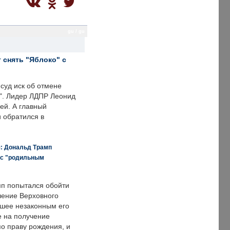
gu / gu
 снять "Яблоко" с
суд иск об отмене
о". Лидер ЛДПР Леонид
ей. А главный
и обратился в
я: Дональд Трамп
 с "родильным
п попытался обойти
ение Верховного
вшее незаконным его
е на получение
по праву рождения, и