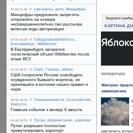
#
сим-карты
, дети
, Минцифры
07.08 11:49
Минцифры предложило запретить
0
Выделите ошибку
отправлять на номера
несовершеннолетних смс-рассылки,
КАРТИНА Д
включая коды авторизации
#
Свердловскаяобласть
,
07.08 10:39
Екатеринбург
, Wildberries
В Екатеринбурге загорелся
логистический объект Wildberries после
атаки ВСУ
#
США
, Гилман
, обмен
07.08 09:27
прокуратуру.
США попросили Россию освободить
осужденного бывшего морпеха, не
принявшего в колонии наших правил и
Минтранс предлож
норм
авиакеросина
#
Главныеновости
, Сутьсобытий
,
06.08 18:33
6августа
Главные события к вечеру 6 августа
#
Путин
, Шереметьево
, аэропорт
06.08 18:25
Путин разрешил полностью
приватизировать аэропорт
увеличить колич