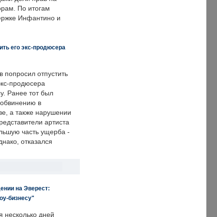
рам. По итогам
держке Инфантино и
ить его экс-продюсера
в попросил отпустить
экс-продюсера
у. Ранее тот был
 обвинению в
е, а также нарушении
редставители артиста
льшую часть ущерба -
днако, отказался
ении на Эверест:
оу-бизнесу"
я несколько дней