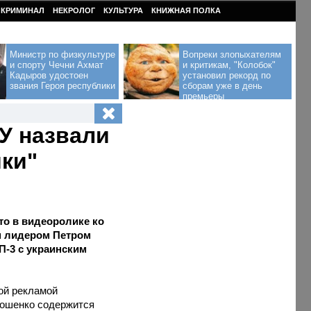
КРИМИНАЛ
НЕКРОЛОГ
КУЛЬТУРА
КНИЖНАЯ ПОЛКА
Министр по физкультуре
Вопреки злопыхателям
и спорту Чечни Ахмат
и критикам, "Колобок"
Кадыров удостоен
установил рекорд по
звания Героя республики
сборам уже в день
премьеры
У назвали
ки"
то в видеоролике ко
м лидером Петром
П-3 с украинским
ой рекламой
рошенко содержится