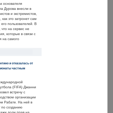
ак основателя
ла Дурова внесли в
истов и экстремистов,
, как это затронет сам
 его пользователей. В
что на сервис не
я, которые в связи с
я на самого
нтино и отказалась от
пионаты частным
еждународной
тбола (FIFA) Джанни
овел встречу с
одством организации
м Рабате. На ней в
т по созданию
дажи доли прав на