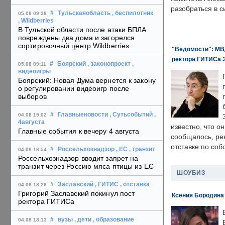
разобраться в с
#
Тульскаяобласть
, беспилотник
05.08 09:38
, Wildberries
В Тульской области после атаки БПЛА
повреждены два дома и загорелся
сортировочный центр Wildberries
"Ведомости": МВД
ректора ГИТИСа 
#
Боярский
, законопроект
,
05.08 09:11
видеоигры
Боярский: Новая Дума вернется к закону
о регулировании видеоигр после
выборов
#
Главныеновости
, Сутьсобытий
,
04.08 19:02
4августа
известно, что о
Главные события к вечеру 4 августа
сообщалось, ре
отставке по со
#
Россельхознадзор
, ЕС
, транзит
04.08 18:54
Россельхознадзор вводит запрет на
транзит через Россию мяса птицы из ЕС
ШОУБИЗ
#
Заславский
, ГИТИС
, отставка
04.08 18:28
Григорий Заславский покинул пост
Ксения Бородина
ректора ГИТИСа
#
вузы
, дети
, образование
04.08 18:13