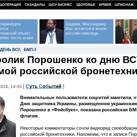
ЦОПЕРАЦИЯ
СКАНДАЛЫ
ШОУ-БИЗНЕС
ЗДОРОВЬЕ
АРМИЯ
ШПИОНАЖ
У
теринбурге
Шадаев: Мессенджер
елся
Max остается в жизни
тический объект
россиян навсегда
erries после атаки
ДЕНЬ ВСУ
,
БМП-3
олик Порошенко ко дню ВС
мой российской бронетехни
[
С
уть
С
о
б
ытий
]
2016, 14:55
Внимательные пользователи соцсетей заметили, ч
Дню защитника Украины, размещенном украински
Порошенко в «Фейсбуке», показана российская БМ
флагом
.
Некоторые комментаторы сочли видеоряд своеобразн
российской бронетехники. Напомним, что в записи По