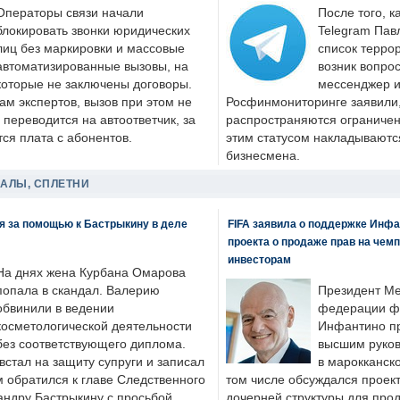
Операторы связи начали
После того, к
блокировать звонки юридических
Telegram Пав
лиц без маркировки и массовые
список террор
автоматизированные вызовы, на
возник вопрос
которые не заключены договоры.
мессенджер и
ам экспертов, вызов при этом не
Росфинмониторинге заявили, 
 переводится на автоответчик, за
распространяются ограничени
ся плата с абонентов.
этим статусом накладываютс
бизнесмена.
ДАЛЫ, СПЛЕТНИ
я за помощью к Бастрыкину в деле
FIFA заявила о поддержке Инфа
проекта о продаже прав на чем
инвесторам
На днях жена Курбана Омарова
попала в скандал. Валерию
Президент М
обвинили в ведении
федерации фу
косметологической деятельности
Инфантино пр
без соответствующего диплома.
высшим руков
стал на защиту супруги и записал
в марокканско
м обратился к главе Следственного
том числе обсуждался проек
андру Бастрыкину с просьбой
дочерней структуры для про