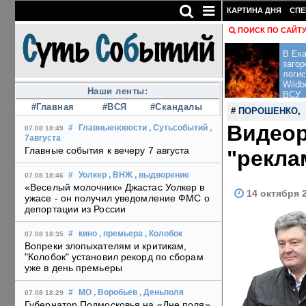
КАРТИНА ДНЯ
СПЕ
ПОИСК ПО САЙТ
В Ека
загор
логис
Wildb
Наши ленты:
ВСУ
#Главная
#ВСЯ
#Скандалы
#
ПОРОШЕНКО
,
Видеор
#
Главныеновости
, Сутьсобытий
,
07.08 18:49
7августа
Главные события к вечеру 7 августа
"рекла
#
Уолкер
, ВНЖ
, выдворение
07.08 18:46
«Веселый молочник» Джастас Уолкер в
14 октября 
ужасе - он получил уведомление ФМС о
депортации из России
#
кино
, премьера
, Колобок
07.08 18:35
Вопреки злопыхателям и критикам,
"Колобок" установил рекорд по сборам
уже в день премьеры
#
МО
, Воробьев
, Деньполя
07.08 18:29
Губернатор Подмосковья на «Дне поля»