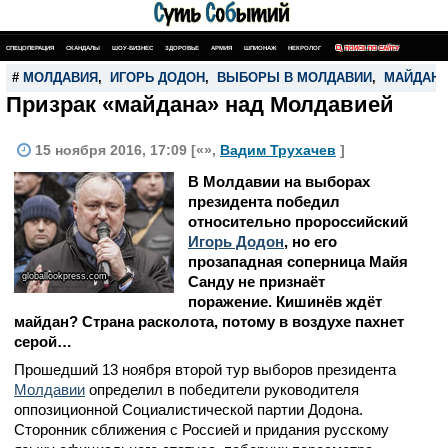
СПЕЦОПЕРАЦИЯ
СКАНДАЛЫ
ШОУ-БИЗНЕС
ЗДОРОВЬЕ
АРМИЯ
ШПИОНАЖ
НЕКРОЛОГ
ПОИСК ПО САЙТУ
#
МОЛДАВИЯ
,
ИГОРЬ ДОДОН
,
ВЫБОРЫ В МОЛДАВИИ
,
МАЙДАН
Призрак «майдана» над Молдавией
15 ноября 2016, 17:09 [«»,
Вадим Трухачев
]
В Молдавии на выборах
президента победил
относительно пророссийский
Игорь Додон
, но его
прозападная соперница Майя
globallookpress.com
Санду не признаёт
поражение. Кишинёв ждёт
майдан? Страна расколота, потому в воздухе пахнет
серой…
Прошедший 13 ноября второй тур выборов президента
Молдавии
определил в победители руководителя
оппозиционной Социалистической партии Додона.
Сторонник сближения с Россией и придания русскому