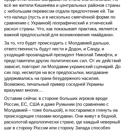
всё же жители Кишинёва и центральных районов страны
с небольшим перевесом отдали предпочтение ей. Так
что налицо (пусть и в несколько смягчённой форме по
сравнению с Украиной) географический и этнический
раскол страны. Что, как показывает практика, является
важной предпосылкой для возникновения «майдана».
За то, что будет происходить с Молдавией дальше,
ответственность будут нести и Додон, и Санду, и
уходящий прозападный президент Николай Тимофти, и
представители других политических сил. От их действий
зависит, повторит ли Молдавии украинский сценарий. До
сих пор, несмотря на все предпосылки, молдаване
удерживались на грани безудержного насилия.
Возможно, печальный пример соседней Украины
вразумил многих…
Оставим сейчас в стороне больших игроков вроде
России, ЕС, США и даже Румынии (по сравнению с
Молдавией – тоже большой), и постараемся глянуть на
происходящее глазами молдаван. Они живут в бедной,
расколотой идеологически стране, где каждый неверный
шаг в сторону России или сторону Запада способен