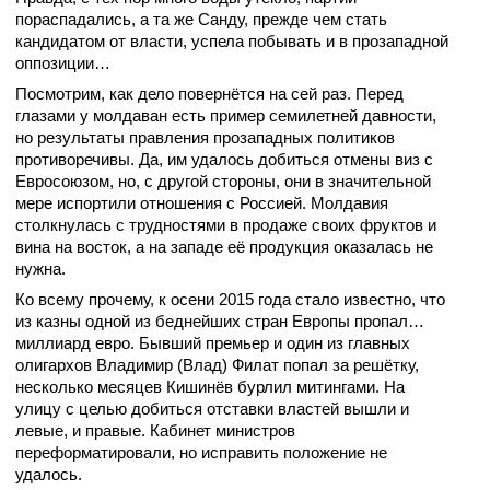
пораспадались, а та же Санду, прежде чем стать
кандидатом от власти, успела побывать и в прозападной
оппозиции…
Посмотрим, как дело повернётся на сей раз. Перед
глазами у молдаван есть пример семилетней давности,
но результаты правления прозападных политиков
противоречивы. Да, им удалось добиться отмены виз с
Евросоюзом, но, с другой стороны, они в значительной
мере испортили отношения с Россией. Молдавия
столкнулась с трудностями в продаже своих фруктов и
вина на восток, а на западе её продукция оказалась не
нужна.
Ко всему прочему, к осени 2015 года стало известно, что
из казны одной из беднейших стран Европы пропал…
миллиард евро. Бывший премьер и один из главных
олигархов Владимир (Влад) Филат попал за решётку,
несколько месяцев Кишинёв бурлил митингами. На
улицу с целью добиться отставки властей вышли и
левые, и правые. Кабинет министров
переформатировали, но исправить положение не
удалось.