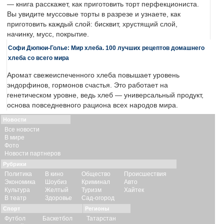
— книга расскажет, как приготовить торт перфекциониста.
Вы увидите муссовые торты в разрезе и узнаете, как
приготовить каждый слой: бисквит, хрустящий слой,
начинку, мусс, покрытие.
Софи Дюпюи-Голье: Мир хлеба. 100 лучших рецептов домашнего
хлеба со всего мира
Аромат свежеиспеченного хлеба повышает уровень
эндорфинов, гормонов счастья. Это работает на
генетическом уровне, ведь хлеб — универсальный продукт,
основа повседневного рациона всех народов мира.
Новости
Все новости
В мире
Фото
Новости партнеров
Рубрики
Политика
В кино
Общество
Происшествия
Экономика
Шоубиз
Криминал
Авто
Культура
Желтый
Туризм
Хайтек
В театр
Здоровье
Сад-огород
Спорт
Регионы
Футбол
Баскетбол
Татарстан