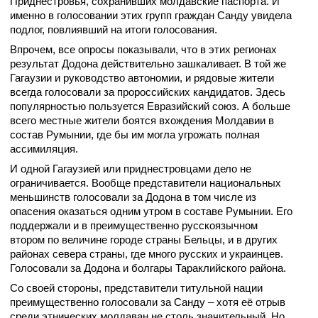
Приднестровья, сохранивших молдавские паспорта. И
именно в голосовании этих групп граждан Санду увидела
подлог, повлиявший на итоги голосования.
Впрочем, все опросы показывали, что в этих регионах
результат Додона действительно зашкаливает. В той же
Гагаузии и руководство автономии, и рядовые жители
всегда голосовали за пророссийских кандидатов. Здесь
популярностью пользуется Евразийский союз. А больше
всего местные жители боятся вхождения Молдавии в
состав Румынии, где бы им могла угрожать полная
ассимиляция.
И одной Гагаузией или приднестровцами дело не
ограничивается. Вообще представители национальных
меньшинств голосовали за Додона в том числе из
опасения оказаться одним утром в составе Румынии. Его
поддержали и в преимущественно русскоязычном
втором по величине городе страны Бельцы, и в других
районах севера страны, где много русских и украинцев.
Голосовали за Додона и болгары Тараклийского района.
Со своей стороны, представители титульной нации
преимущественно голосовали за Санду – хотя её отрыв
среди этнических молдаван не столь значительный. Но