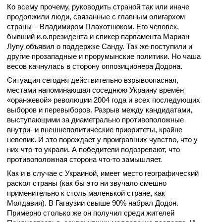
Ко всему прочему, руководить страной так или иначе
продолжили люди, связанные с главным олигархом
страны – Владимиром Плахотнюком. Его человек,
бывший и.о.президента и спикер парламента Мариан
Лупу объявил о поддержке Санду. Так же поступили и
другие прозападные и прорумынские политики. Но чаша
весов качнулась в сторону оппозиционера Додона.
Ситуация сегодня действительно взрывоопасная,
местами напоминающая соседнюю Украину времён
«оранжевой» революции 2004 года и всех последующих
выборов и перевыборов. Разрыв между кандидатами,
выступающими за диаметрально противоположные
внутри- и внешнеполитические приоритеты, крайне
невелик. И это порождает у проигравших чувство, что у
них что-то украли. А победители подозревают, что
противоположная сторона что-то замышляет.
Как и в случае с Украиной, имеет место географический
раскол страны (как бы это ни звучало смешно
применительно к столь маленькой стране, как
Молдавия). В Гагаузии свыше 90% набрал Додон.
Примерно столько же он получил среди жителей