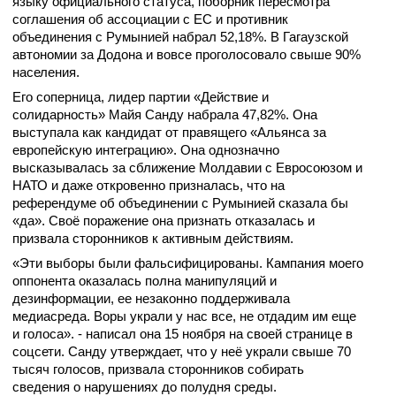
языку официального статуса, поборник пересмотра
соглашения об ассоциации с ЕС и противник
объединения с Румынией набрал 52,18%. В Гагаузской
автономии за Додона и вовсе проголосовало свыше 90%
населения.
Его соперница, лидер партии «Действие и
солидарность» Майя Санду набрала 47,82%. Она
выступала как кандидат от правящего «Альянса за
европейскую интеграцию». Она однозначно
высказывалась за сближение Молдавии с Евросоюзом и
НАТО и даже откровенно призналась, что на
референдуме об объединении с Румынией сказала бы
«да». Своё поражение она признать отказалась и
призвала сторонников к активным действиям.
«Эти выборы были фальсифицированы. Кампания моего
оппонента оказалась полна манипуляций и
дезинформации, ее незаконно поддерживала
медиасреда. Воры украли у нас все, не отдадим им еще
и голоса». - написал она 15 ноября на своей странице в
соцсети. Санду утверждает, что у неё украли свыше 70
тысяч голосов, призвала сторонников собирать
сведения о нарушениях до полудня среды.