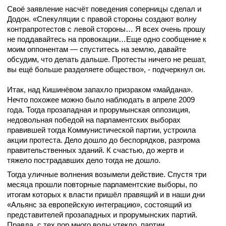
Своё заявление насчёт поведения соперницы сделал и
Додон. «Спекуляции с правой стороны создают волну
контрапротестов с левой стороны… Я всех очень прошу
не поддавайтесь на провокации…Еще одно сообщение к
моим оппонентам — спуститесь на землю, давайте
обсудим, что делать дальше. Протесты ничего не решат,
вы ещё больше разделяете общество», - подчеркнул он.
Итак, над Кишинёвом запахло призраком «майдана».
Нечто похожее можно было наблюдать в апреле 2009
года. Тогда прозападная и прорумынская оппозиция,
недовольная победой на парламентских выборах
правившей тогда Коммунистической партии, устроила
акции протеста. Дело дошло до беспорядков, разгрома
правительственных зданий. К счастью, до жертв и
тяжело пострадавших дело тогда не дошло.
Тогда уличные волнения возымели действие. Спустя три
месяца прошли повторные парламентские выборы, по
итогам которых к власти пришёл правящий и в наши дни
«Альянс за европейскую интеграцию», состоящий из
представителей прозападных и прорумынских партий.
Правда, с тех пор много воды утекло, партии