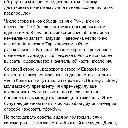
обернуться массовым недовольством. Потому
действовать политикам лучше именно исходя из таких
предпосылок.
Число сторонников объединения с Румынией не
превышает 20% (а чаще встречаются цифры почти
вдвое ниже). В случае такого сценария об отделении
немедленно заявит Гагаузия. Наверняка неспокойно
станет в болгарском Тараклийском районе,
русскоязычных Бельцах. Но даже просто чрезмерное
сближение с Западом при разрыве с Россией способно
вызвать недовольство значительной части населения.
Со своей стороны, разворот в сторону Евразийского
союза тоже вызовет массовое недовольство – только
уже в Кишинёве и центральных районах. Потому любому
молдавскому президенту или премьеру лучше
воздерживаться от резких шагов и постараться
балансировать между главными центрами силы. Этим
будут недовольны почти все, но любой другой сценарий
способен взорвать «бомбу».
Но легко давать советы, сидя за полторы тысячи
километров… Пока же есть избранный президент Додон,