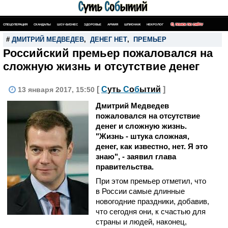
СПЕЦОПЕРАЦИЯ
СКАНДАЛЫ
ШОУ-БИЗНЕС
ЗДОРОВЬЕ
АРМИЯ
ШПИОНАЖ
НЕКРОЛОГ
ПОИСК ПО САЙТУ
#
ДМИТРИЙ МЕДВЕДЕВ
,
ДЕНЕГ НЕТ
,
ПРЕМЬЕР
Российский премьер пожаловался на
сложную жизнь и отсутствие денег
[
С
уть
С
о
б
ытий
]
13 января 2017, 15:50
Дмитрий Медведев
пожаловался на отсутствие
денег и сложную жизнь.
"Жизнь - штука сложная,
денег, как известно, нет. Я это
знаю", - заявил глава
правительства.
При этом премьер отметил, что
в России самые длинные
новогодние праздники, добавив,
что сегодня они, к счастью для
страны и людей, наконец,