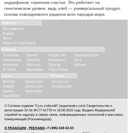
эндорфинов, гормонов счастья. Это работает на
генетическом уровне, ведь хлеб — универсальный продукт,
основа повседневного рациона всех народов мира.
Новости
Все новости
В мире
Фото
Новости партнеров
Рубрики
Политика
В кино
Общество
Происшествия
Экономика
Шоубиз
Криминал
Авто
Культура
Желтый
Туризм
Хайтек
В театр
Здоровье
Сад-огород
Спорт
Регионы
Футбол
Баскетбол
Татарстан
Хоккей
Автоспорт
Белоруссия
Теннис
Фристайл
Бокс/ММА
© Сетевое издание "Суть событий" (argumentiru.com) Свидетельство о
регистрации Эл № ФС77-62778 от 18.08.2015 года. Выдано Федеральной
службой по надзору в сфере связи, информационных технологий и массовых
коммуникаций (Роскомнадзор).
О РЕДАКЦИИ
,
РЕКЛАМА
+7 (495) 638-52-63