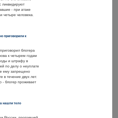
с ликвидируют
авшие - при атаке
и четыре человека.
но приговорили к
 приговорил блогера
нова к четырем годам
оды и штрафу в
ей по делу о неуплате
же ему запрещено
е в течение двух лет.
 - блогер проживает
а нашли тело
ки России, пропавшей