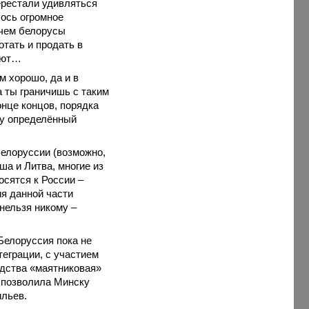
ерестали удивляться
лось огромное
 чем белорусы
тать и продать в
ают…
м хорошо, да и в
а ты граничишь с таким
онце концов, порядка
му определённый
Белоруссии (возможно,
а и Литва, многие из
осятся к России –
ия данной части
нельзя никому –
Белоруссия пока не
теграции, с участием
одства «маятниковая»
, позволила Минску
сильев.