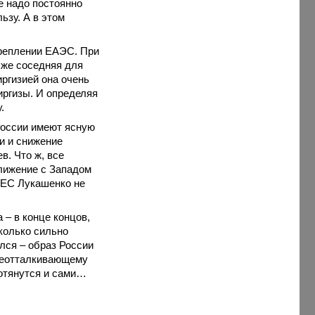
е надо постоянно
ьзу. А в этом
креплении ЕАЭС. При
 же соседняя для
иргизией она очень
иргизы. И определяя
у.
России имеют ясную
и и снижение
в. Что ж, все
ближение с Западом
е ЕС Лукашенко не
 – в конце концов,
сколько сильно
улся – образ России
неотталкивающему
потянутся и сами…