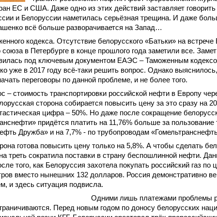
ран ЕС и США. Даже одно из этих действий заставляет говорить 
сии и Белоруссии наметилась серьёзная трещина. И даже боль
ашенко всё больше разворачивается на Запад…
енного кодекса. Отсутствие белорусского «Батьки» на встрече 
 союза в Петербурге в конце прошлого года заметили все. Замети
явилась под ключевым документом ЕАЭС – Таможенным кодексо
ко уже в 2017 году всё-таки решить вопрос. Однако выяснилось,
ачать переговоры по данной проблеме, и не более того.
с – стоимость транспортировки российской нефти в Европу чер
лорусская сторона собирается повысить цену за это сразу на 2
астическая цифра – 50%. Но даже после сокращение белорусск
анснефти» придётся платить на 11,76% больше за пользование
ефть Дружба» и на 7,7% - по трубопроводам «Гомельтранснефт
рона готова повысить цену только на 5,8%. А чтобы сделать бе
на треть сократила поставки в страну беспошлинной нефти. Дан
сле того, как Белоруссия захотела покупать российский газ по 
тров вместо нынешних 132 долларов. Россия демонстративно в
м, и здесь ситуация подвисла.
Одними лишь платежами проблемы р
граничиваются. Перед новым годом по доносу белорусских нац