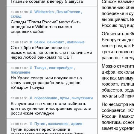
Список взаимны
Главные события к вечеру 5 августа
появлению «бел
#
Wildberries
, ПочтаРоссии
,
05.08 18:38
побережье и су
склад
выращивают. Во
Склады "Почты России" могут быть
Россию под ви
переданы в Wildberries вместо
сгоревших хабов
Объяснить дейс
Белоруссия дел
#
банки
, банкомат
, наличные
05.08 18:03
монстром, как 
С октября в России появится
трети торговог
возможность пополнять счет наличными
через любой банкомат по СБП
разворот к нем
Можно отметить
#
Ткачук
, екатеринбург
,
05.08 17:07
цифра нескольк
покушение
них как миниму
На Урале совершили покушение на
главу завода-разработчика дронов
говорить излиш
«Упырь» Ткачука
общества, ведь
печальный прим
#
образование
, вузы
, выпускники
05.08 16:51
Выпускники все чаще стали выбирать
Но несмотря на
для поступления иностранные вузы или
собирается. «С
российские колледжи
России, Казахс
политика, осно
#
Путин
, назначение
, армия
05.08 16:21
заметно укрепи
Путин провел перестановки в