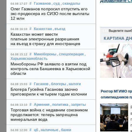
Добавляйте
C
#
Газманов
, суд
, скандалы
04.08 17:27
Олег Газманов попросил отпустить его
экс-продюсера из СИЗО после выплаты
12 млн
#
Казахстан
, въезд
04.08 16:10
133
Выделите ошиб
Казахстан может ввести
КАРТИНА Д
платные электронные разрешения
на въезд в страну для иностранцев
#
Минобороны
, спецоперация
,
04.08 15:12
Харьковскаяобласть
Минобороны РФ заявило о взятии под
контроль села Бакшеевка в Харьковской
области
#
Гасанов
, блогеры
, налоги
04.08 15:03
Блогера Гусейна Гасанова заочно
Ректор МГИМО пр
приговорили к четырем годам колонии
олимпиадников п
#
Армения
, политика
, запреты
04.08 13:10
Торговая война с недавним союзником
продолжается: теперь запрещена
минеральная вода
#
цб
, наличные
, банки
04.08 12:00