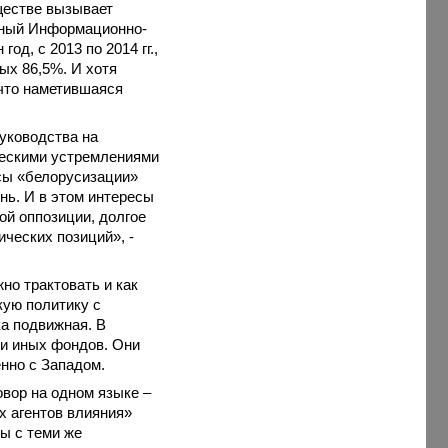
ществе вызывает
нный Информационно-
д, с 2013 по 2014 гг.,
ых 86,5%. И хотя
 что наметившаяся
уководства на
ческими устремлениями
сы «белорусизации»
нь. И в этом интересы
ой оппозиции, долгое
ческих позиций», -
но трактовать и как
кую политику с
ка подвижная. В
 и иных фондов. Они
нно с Западом.
овор на одном языке –
ых агентов влияния»
ы с теми же