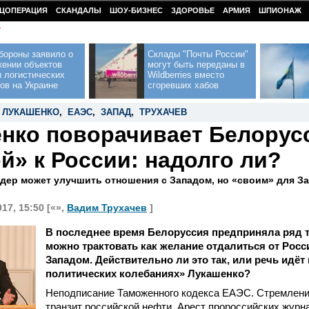
ЦОПЕРАЦИЯ
СКАНДАЛЫ
ШОУ-БИЗНЕС
ЗДОРОВЬЕ
АРМИЯ
ШПИОНАЖ
У
бороны заявило о
Склады "Почты России"
жении объектов
могут быть переданы в
 логистических
Wildberries вместо
ов на Украине
сгоревших хабов
,
ЛУКАШЕНКО
,
ЕАЭС
,
ЗАПАД
,
ТРУХАЧЕВ
нко поворачивает Белорус
й» к России: надолго ли?
дер может улучшить отношения с Западом, но «своим» для Зап
17, 15:50 [«»,
Вадим Трухачев
]
В последнее время Белоруссия предприняла ряд т
можно трактовать как желание отдалиться от Росс
Западом. Действительно ли это так, или речь идёт
политических колебаниях» Лукашенко?
Неподписание Таможенного кодекса ЕАЭС. Стремлени
транзит российской нефти. Арест пророссийских журн