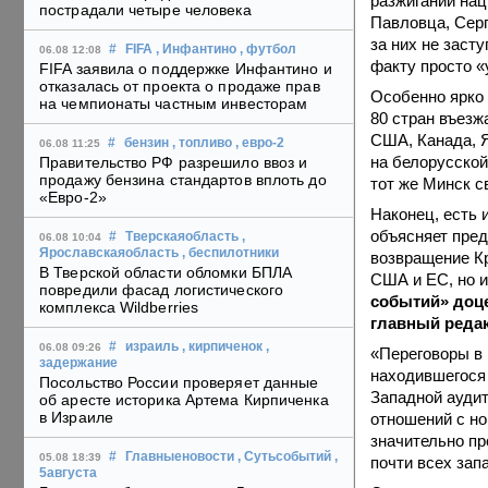
разжигании нац
пострадали четыре человека
Павловца, Серг
за них не заст
#
FIFA
, Инфантино
, футбол
06.08 12:08
факту просто «
FIFA заявила о поддержке Инфантино и
отказалась от проекта о продаже прав
Особенно ярко 
на чемпионаты частным инвесторам
80 стран въезж
США, Канада, Я
#
бензин
, топливо
, евро-2
06.08 11:25
на белорусской
Правительство РФ разрешило ввоз и
продажу бензина стандартов вплоть до
тот же Минск с
«Евро-2»
Наконец, есть 
объясняет пре
#
Тверскаяобласть
,
06.08 10:04
Ярославскаяобласть
, беспилотники
возвращение Кр
В Тверской области обломки БПЛА
США и ЕС, но и
повредили фасад логистического
событий» доц
комплекса Wildberries
главный редак
#
израиль
, кирпиченок
,
06.08 09:26
«Переговоры в
задержание
находившегося 
Посольство России проверяет данные
Западной ауди
об аресте историка Артема Кирпиченка
в Израиле
отношений с но
значительно пр
#
Главныеновости
, Сутьсобытий
,
05.08 18:39
почти всех зап
5августа