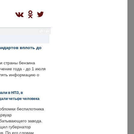
gb / gb
андартов вплоть до
ии страны бензина
ечение года - до 1 июля
влять информацию о
али в НПЗ, в
дали четыре человека
обломки беспилотника
ервуар
батывающего завода.
щил губернатор
в. По его словам,