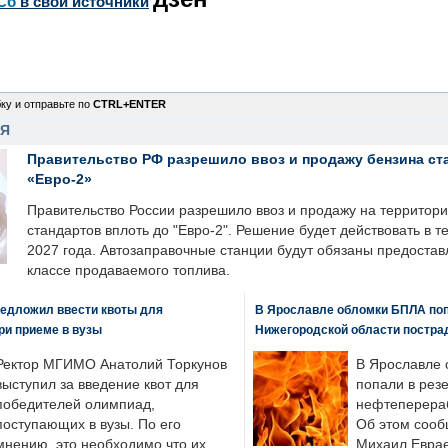
Сб
в свои источники
ку и отправьте по
CTRL+ENTER
НЯ
Правительство РФ разрешило ввоз и продажу бензина ст
«Евро-2»
Правительство России разрешило ввоз и продажу на территор
стандартов вплоть до "Евро-2". Решение будет действовать в т
2027 года. Автозаправочные станции будут обязаны предоста
классе продаваемого топлива.
едложил ввести квоты для
В Ярославле обломки БПЛА поп
ри приеме в вузы
Нижегородской области постра
Ректор МГИМО Анатолий Торкунов
В Ярославле 
выступил за введение квот для
попали в рез
победителей олимпиад,
нефтеперера
поступающих в вузы. По его
Об этом сооб
мнению, это необходимо что их
Михаил Еврае