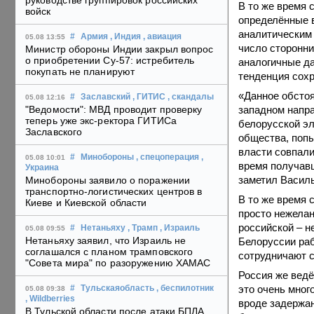
руководстве группировок российских
В то же время 
войск
определённые 
аналитическим 
#
Армия
, Индия
, авиация
05.08 13:55
число сторонни
Министр обороны Индии закрыл вопрос
о приобретении Су-57: истребитель
аналогичные да
покупать не планируют
тенденция сохр
«Данное обстоя
#
Заславский
, ГИТИС
, скандалы
05.08 12:16
западном напр
"Ведомости": МВД проводит проверку
теперь уже экс-ректора ГИТИСа
белорусской эл
Заславского
общества, попы
власти совпали
#
Минобороны
, спецоперация
,
05.08 10:01
время получавш
Украина
заметил Василь
Минобороны заявило о поражении
транспортно-логистических центров в
В то же время 
Киеве и Киевской области
просто нежелан
российской – н
#
Нетаньяху
, Трамп
, Израиль
05.08 09:55
Нетаньяху заявил, что Израиль не
Белоруссии раб
соглашался с планом трамповского
сотрудничают 
"Совета мира" по разоружению ХАМАС
Россия же ведё
это очень мног
#
Тульскаяобласть
, беспилотник
05.08 09:38
, Wildberries
вроде задержан
В Тульской области после атаки БПЛА