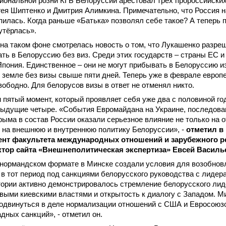
иональной розни КГБ Белоруссии арестовал трёх пророссийски
ея Шиптенко и Дмитрия Алимкина. Примечательно, что Россия 
упилась. Когда раньше «Батька» позволял себе такое? А теперь 
утёрлась».
на таком фоне смотрелась новость о том, что Лукашенко разре
ать в Белоруссию без виз. Среди этих государств – страны ЕС и
пония. Единственное – они не могут прибывать в Белоруссию и
 земле без визы свыше пяти дней. Теперь уже в феврале европ
вободно. Для белорусов визы в ответ не отменял никто.
и пятый момент, который проявляет себя уже два с половиной год
дыдущие четыре. «События Евромайдана на Украине, последова
ыма в состав России оказали серьезное влияние не только на 
 на внешнюю и внутреннюю политику Белоруссии», -
отметил в
ент факультета международных отношений и зарубежного р
тор сайта «Внешнеполитическая экспертиза» Евсей Василь
 нормандском формате в Минске создали условия для возобнов
в тот период под санкциями белорусского руководства с лидер
тории активно демонстрировалось стремление белорусского ли
выми киевскими властями и открытость к диалогу с Западом. М
одвинуться в деле нормализации отношений с США и Евросоюзо
адных санкций», - отметил он.