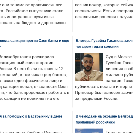
у они занимают практически все
возник пожар, которые сейча
а. Российские выпускники стали
специалисты. Есть и пострад
ать иностранные вузы из-за
осколочные ранения получил
попасть на бюджет и дороговизны
вела санкции против Озон банка и еще
Блогера Гусейна Гасанова заоч
Ф
четырем годам колонии
Великобритания расширила
Суд в Москве
санкционный список против
Гусейна Гаса
России.В него были включены 12
лишения своб
компаний, в том числе ряд банков,
миллион рубл
а также одно физическое лицо и
налогов. Так
д санкции попал, в частности Озон
публиковать посты в интернет
ли, что банк продолжает работать в
Приговор был вынесен заочно
, санкции не повлияют на его
за пределами России.
я за помощью к Бастрыкину в деле
В чемодане на окраине Белград
пропавшей россиянки
На днях жена Курбана Омарова
Тело граждан