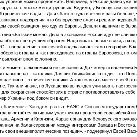
х упрёков можно продолжить. Например, в России давно уже п
орусского лосося» и цитрусовых. Видимо, у Белоруссии появи
бтропические сады… Да и яблок оттуда ввезли в разы больше,
зникают подозрения, что белорусские власти решили подзарабо
дом своей санкционную еду из Европы. Деньги лишними не быв
твия «Батьки» можно. Дела в экономике России идут не слишко
а обстоят не лучшим образом. Надо искать новые связи, а когд
ЕС – направление этих связей подсказывает сама география.В к
о оборота страны и так приходилась на страны Евросоюза, пото
у выглядит вполне логично.
 и момент, с экономикой не связанный. До четверти населения 
о завышена) – католики. Для них ближайшие соседи – это Польш
м частично – этнические поляки. А как поляки в массе своей отн
не. Так или иначе, но Лукашенко вынужден учитывать настроен
 для сохранения спокойствия в стране противопоставлять себе 
ер Украины под боком он видит.
 сближение с Западом, рвать с ЕАЭС и Союзным государством 
трана остаётся активным участником процессов евразийской ин
тана, Армении и Киргизии. Характерная для белорусского руков
ванная на балансировании между интересами Запада и Востока
ть свои внешнеполитические позиции», - подчеркнул Евсей Ва