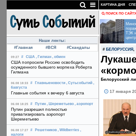
КАРТИНА ДНЯ
СПЕ
ПОИСК ПО САЙТ
Мино
пора
ТЭК и
центр
Наши ленты:
#Главная
#ВСЯ
#Скандалы
#
БЕЛОРУССИЯ
Лукаше
#
США
, Гилман
, обмен
09:27
США попросили Россию освободить
осужденного бывшего морпеха Роберта
«кормо
Гилмана
Белорусский ли
#
Главныеновости
, Сутьсобытий
,
06.08 18:33
6августа
17 января 20
Главные события к вечеру 6 августа
#
Путин
, Шереметьево
, аэропорт
06.08 18:25
Путин разрешил полностью
приватизировать аэропорт
Шереметьево
#
Решетников
, Wildberries
,
06.08 17:27
globallookpress.com
налоги