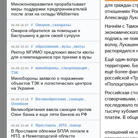
Минэкономразвития прорабатывает
для граждан ст
меры поддержки предпринимателей
отношениях Рос
после атак на склады Wildberries
Александр Лук
#
Омаров
, скандалы
Начнём с Тамож
06.08 16:27
Омаров обратился за помощью к
экономического
Бастрыкину в деле своей супруги
подпись не по
волну, Лукашен
#
образование
, вузы
, квоты
06.08 15:33
распорядился н
Ректор МГИМО предложил ввести квоты
для олимпиадников при приеме в вузы
Ещё один вопро
территорию. Бе
#
минобороны
, спецоперация
,
06.08 15:04
ещё более фант
ТЭК
российской «Тр
Минобороны заявило о поражении
объектов ТЭК и логистических центров
«Полоцктрансн
на Украине
Российская сто
сговорчивыми, 
#
Великобритания
, санкции
,
06.08 13:18
Озонбанк
последовало по
Великобритания ввела санкции против
тысячу кубоме
Озон банка и еще пяти банков из РФ
платёж. В обще
#
Ярославль
, НПЗ
, пожар
06.08 12:48
В Ярославле обломки БПЛА попали в
отношений не о
НПЗ, в Нижегородской области