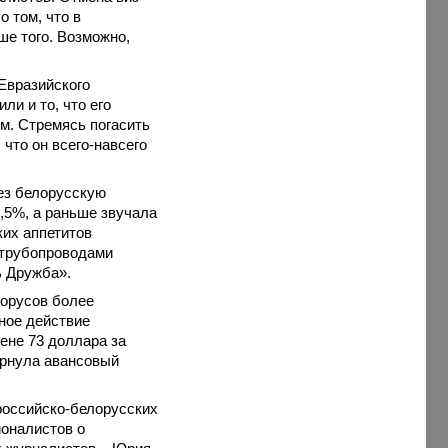
о том, что в
ше того. Возможно,
Евразийского
ли и то, что его
м. Стремясь погасить
 что он всего-навсего
ез белорусскую
0,5%, а раньше звучала
их аппетитов
 трубопроводами
ь Дружба».
лорусов более
ное действие
цене 73 доллара за
ернула авансовый
оссийско-белорусских
ионалистов о