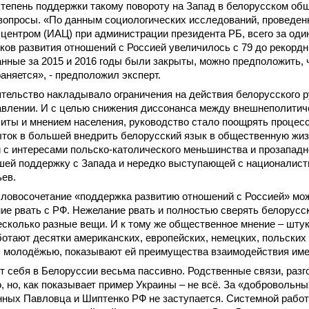
степень поддержки такому повороту на Запад в белорусском об
вопросы. «По данным социологических исследований, проведе
центром (ИАЦ) при администрации президента РБ, всего за один го
ков развития отношений с Россией увеличилось с 79 до рекордн
нные за 2015 и 2016 годы были закрыты, можно предположить,
аняется», - предположил эксперт.
тельство накладывало ограничения на действия белорусского р
авлении. И с целью снижения диссонанса между внешнеполити
иты и мнением населения, руководство стало поощрять процес
ток в большей внедрить белорусский язык в общественную жиз
 с интересами польско-католического меньшинства и прозападн
ей поддержку с Запада и нередко выступающей с националисти
ев.
словосочетание «поддержка развитию отношений с Россией» мож
ие рвать с РФ. Нежелание рвать и полностью сверять белорусс
есколько разные вещи. И к тому же общественное мнение – шту
отают десятки американских, европейских, немецких, польских
с молодёжью, показывают ей преимущества взаимодействия име
т себя в Белоруссии весьма пассивно. Родственные связи, разг
о, но, как показывает пример Украины – не всё. За «добровольн
ных Павловца и Шиптенко РФ не заступается. Системной работ