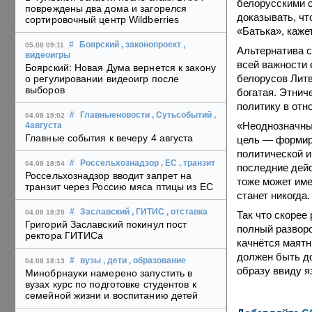
белорусскими с
повреждены два дома и загорелся
доказывать, чт
сортировочный центр Wildberries
«Батька», каже
#
Боярский
, законопроект
,
05.08 09:11
Альтернатива с
видеоигры
всей важности 
Боярский: Новая Дума вернется к закону
белорусов Литв
о регулировании видеоигр после
выборов
богатая. Этнич
политику в отн
#
Главныеновости
, Сутьсобытий
,
04.08 19:02
«Неоднозначны
4августа
Главные события к вечеру 4 августа
цель — формир
политической и
#
Россельхознадзор
, ЕС
, транзит
04.08 18:54
последние дейс
Россельхознадзор вводит запрет на
тоже может име
транзит через Россию мяса птицы из ЕС
станет никогда.
#
Заславский
, ГИТИС
, отставка
04.08 18:28
Так что скорее
Григорий Заславский покинул пост
полный разворо
ректора ГИТИСа
качнётся маятн
должен быть д
#
вузы
, дети
, образование
04.08 18:13
образу ввиду я
Минобрнауки намерено запустить в
вузах курс по подготовке студентов к
семейной жизни и воспитанию детей