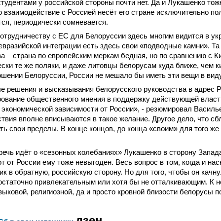
тудентами у российской стороны почти нет. Да и Лукашенко тож
о взаимодействие с Россией несёт его стране исключительно пол
тся, периодически сомневается.
отрудничеству с ЕС для Белоруссии здесь многим видится в у
евразийской интеграции есть здесь свои «подводные камни». Та
а – страна по европейским меркам бедная, но по сравнению с К
ески те же поляки, и даже литовцы белорусам куда ближе, чем к
ошении Белоруссии, России не мешало бы иметь эти вещи в вид
е решения и высказывания белорусского руководства в адрес 
ование общественного мнения в поддержку действующей власт
 экономической зависимости от России», - резюмировал Василье
твия вполне вписываются в такое желание. Другое дело, что с
ть свои пределы. В конце концов, до конца «своим» для того ж
 речь идёт о «сезонных колебаниях» Лукашенко в сторону Запада
т от России ему тоже невыгоден. Весь вопрос в том, когда и на
ик в обратную, российскую сторону. Но для того, чтобы он качн
остаточно привлекательным или хотя бы не отталкивающим. К 
зыковой, религиозной, да и просто кровной близости белорусы 
дзен