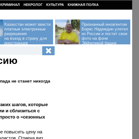
КРИМИНАЛ
НЕКРОЛОГ
КУЛЬТУРА
КНИЖНАЯ ПОЛКА
Казахстан может ввести
Признанный иноагентом
платные электронные
Борис Надеждин улетел
разрешения
из России и постит свои
на въезд в страну для
фото на фоне
иностранцев
Эйфелевой башни
сию
ада не станет никогда
аких шагов, которые
ии и сблизиться с
 просто о «сезонных
е повысить цену на
алистов. Отмена виз