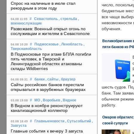
Спрос на наличные в июле стал
число, поскольк
рекордным в этом году
бюджетные мест
все чаще выбир
#
Севастополь
, стрельба
,
04.08 11:05
невозможности 
военнослужащие
Развожаев: Военный открыл огонь по
обучения.
сослуживцам и жителям в Севастополе
Великобритания в
#
Подмосковье
, Ленобласть
,
04.08 10:20
пяти банков из Р
Тверскаяобласть
В Подмосковье при атаке БПЛА погибли
пять человек, в Тверской и
Ленинградской областях атакованы
склады Wildberries
#
банки
, сайты
, браузер
04.08 09:31
Сайты российских банков перестали
шесть судов. По
открываться в зарубежных браузерах
банк. Там заяви
обычном режиме
#
МО
, Воробьев
, Видное
03.08 19:08
работу.
В Видном в ноябре реконструируют
канализационный коллектор
Омаров обратилс
#
Главныеновости
, Сутьсобытий
,
03.08 18:49
своей супруги
3августа
Главные события к вечеру 3 августа