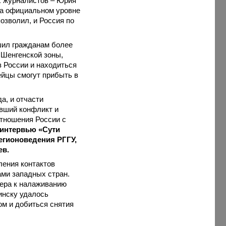
х журналистов – Юрия
на официальном уровне
позволил, и Россия по
шил гражданам более
 Шенгенской зоны,
з России и находиться
ейцы смогут прибыть в
а, и отчасти
вший конфликт и
отношения России с
 интервью «Сути
егионоведения РГГУ,
ев.
ления контактов
ами западных стран.
дера к налаживанию
инску удалось
м и добиться снятия