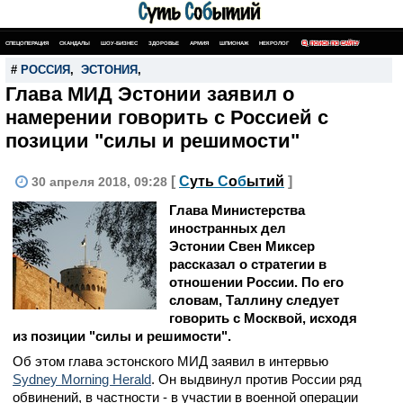
СПЕЦОПЕРАЦИЯ
СКАНДАЛЫ
ШОУ-БИЗНЕС
ЗДОРОВЬЕ
АРМИЯ
ШПИОНАЖ
НЕКРОЛОГ
ПОИСК ПО САЙТУ
#
РОССИЯ
,
ЭСТОНИЯ
,
Глава МИД Эстонии заявил о
намерении говорить с Россией с
позиции "силы и решимости"
[
С
уть
С
о
б
ытий
]
30 апреля 2018, 09:28
Глава Министерства
иностранных дел
Эстонии Свен Миксер
рассказал о стратегии в
отношении России. По его
словам, Таллину следует
говорить с Москвой, исходя
из позиции "силы и решимости".
Об этом глава эстонского МИД заявил в интервью
Sydney Morning Herald
.
Он выдвинул против России ряд
обвинений, в частности - в участии в военной операции