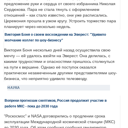
предложение руки и сердца от своего избранника Николая
Сердюкова. Пара не стала тянуть с оформлением
отношений – как стало известно, они уже расписались.
Церемония прошла в узком кругу. Устроить торжество пара
планирует через несколько недель.
Виктория Боня о своем восхождении на Эверест: "Удивило
молчание коллег по шоу-бизнесу"
Виктория Боня несколько дней назад осуществила свою
мечту — ей удалось взойти на Эверест. Она делилась, с
какими трудностями и опасностями пришлось столкнуться
на пути к вершине. Однако её поступок оказался
практически незамеченным другими представителями шоу-
бизнеса, что неприятно удивило телезвезду.
НАУКА
Вопреки прогнозам скептиков, Россия продолжит участие в
работе МКС - пока до 2030 года
"Роскосмос" и NASA договорились о продлении срока
эксплуатации Международной космической станции (МКС)
до 2030 года. Об этом сообщил сообщил гендиректор