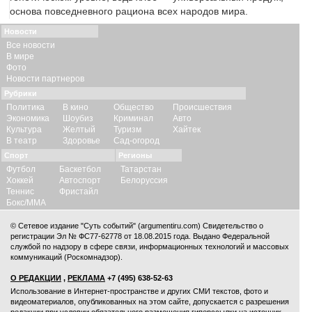
основа повседневного рациона всех народов мира.
Новости
Все новости
В мире
Фото
Новости партнеров
Рубрики
Политика
В кино
Общество
Происшествия
Экономика
Шоубиз
Криминал
Авто
Культура
Желтый
Туризм
Хайтек
В театр
Здоровье
Сад-огород
Спорт
Регионы
Футбол
Баскетбол
Татарстан
Хоккей
Автоспорт
Белоруссия
Теннис
Фристайл
Бокс/ММА
© Сетевое издание "Суть событий" (argumentiru.com) Свидетельство о
регистрации Эл № ФС77-62778 от 18.08.2015 года. Выдано Федеральной
службой по надзору в сфере связи, информационных технологий и массовых
коммуникаций (Роскомнадзор).
О РЕДАКЦИИ
,
РЕКЛАМА
+7 (495) 638-52-63
Использование в Интернет-пространстве и других СМИ текстов, фото и
видеоматериалов, опубликованных на этом сайте, допускается с
разрешения