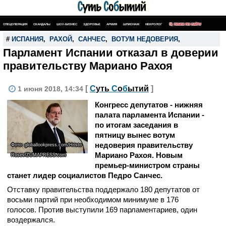
СПЕЦОПЕРАЦИЯ
СКАНДАЛЫ
ШОУ-БИЗНЕС
ЗДОРОВЬЕ
АРМИЯ
ШПИОНАЖ
НЕКРОЛОГ
ПОИСК ПО САЙТУ
#
ИСПАНИЯ
,
РАХОЙ
,
САНЧЕС
,
ВОТУМ НЕДОВЕРИЯ
,
Парламент Испании отказал в доверии
правительству Мариано Рахоя
[
С
уть
С
о
б
ытий
]
1 июня 2018, 14:34
Конгресс депутатов - нижняя
палата парламента Испании -
по итогам заседания в
пятницу вынес вотум
недоверия правительству
Фото: globallookpress.com/Hristo
Мариано Рахоя. Новым
Rusev/ZUMAPRESS.com
премьер-министром страны
станет лидер социалистов Педро Санчес.
Отставку правительства поддержало 180 депутатов от
восьми партий при необходимом минимуме в 176
голосов. Против выступили 169 парламентариев, один
воздержался.