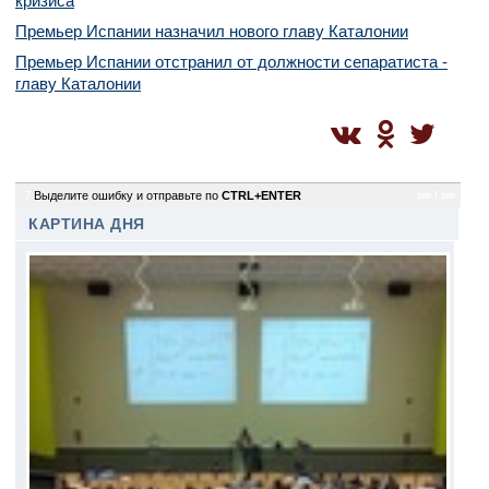
кризиса
Премьер Испании назначил нового главу Каталонии
Премьер Испании отстранил от должности сепаратиста -
главу Каталонии
7
Выделите ошибку и отправьте по
CTRL+ENTER
sm / sm
КАРТИНА ДНЯ