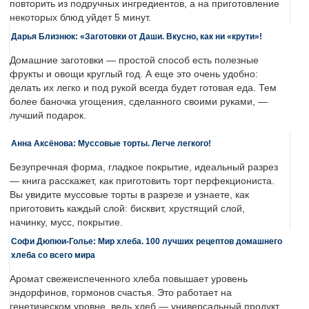
повторить из подручных ингредиентов, а на приготовление
некоторых блюд уйдет 5 минут.
Дарья Близнюк: «Заготовки от Даши. Вкусно, как ни «крути»!
Домашние заготовки — простой способ есть полезные
фрукты и овощи круглый год. А еще это очень удобно:
делать их легко и под рукой всегда будет готовая еда. Тем
более баночка угощения, сделанного своими руками, —
лучший подарок.
Анна Аксёнова: Муссовые торты. Легче легкого!
Безупречная форма, гладкое покрытие, идеальный разрез
— книга расскажет, как приготовить торт перфекциониста.
Вы увидите муссовые торты в разрезе и узнаете, как
приготовить каждый слой: бисквит, хрустящий слой,
начинку, мусс, покрытие.
Софи Дюпюи-Голье: Мир хлеба. 100 лучших рецептов домашнего
хлеба со всего мира
Аромат свежеиспеченного хлеба повышает уровень
эндорфинов, гормонов счастья. Это работает на
генетическом уровне, ведь хлеб — универсальный продукт,