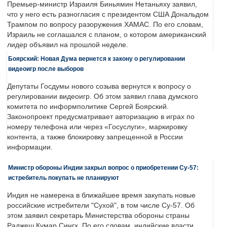
Премьер-министр Израиля Биньямин Нетаньяху заявил,
что у него есть разногласия с президентом США Дональдом
Трампом по вопросу разоружения ХАМАС. По его словам,
Израиль не соглашался с планом, о котором американский
лидер объявил на прошлой неделе.
Боярский: Новая Дума вернется к закону о регулировании
видеоигр после выборов
Депутаты Госдумы нового созыва вернутся к вопросу о
регулировании видеоигр. Об этом заявил глава думского
комитета по информполитике Сергей Боярский.
Законопроект предусматривает авторизацию в играх по
номеру телефона или через «Госуслуги», маркировку
контента, а также блокировку запрещенной в России
информации.
Министр обороны Индии закрыл вопрос о приобретении Су-57:
истребитель покупать не планируют
Индия не намерена в ближайшее время закупать новые
российские истребители "Сухой", в том числе Су-57. Об
этом заявил секретарь Министерства обороны страны
Раджеш Кумар Сингх. По его словам, индийские власти