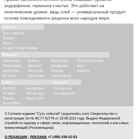
эндорфинов, гормонов счастья. Это работает на
генетическом уровне, ведь хлеб — универсальный продукт,
основа повседневного рациона всех народов мира.
Новости
Все новости
В мире
Фото
Новости партнеров
Рубрики
Политика
В кино
Общество
Происшествия
Экономика
Шоубиз
Криминал
Авто
Культура
Желтый
Туризм
Хайтек
В театр
Здоровье
Сад-огород
Спорт
Регионы
Футбол
Баскетбол
Татарстан
Хоккей
Автоспорт
Белоруссия
Теннис
Фристайл
Бокс/ММА
© Сетевое издание "Суть событий" (argumentiru.com) Свидетельство о
регистрации Эл № ФС77-62778 от 18.08.2015 года. Выдано Федеральной
службой по надзору в сфере связи, информационных технологий и массовых
коммуникаций (Роскомнадзор).
О РЕДАКЦИИ
,
РЕКЛАМА
+7 (495) 638-52-63