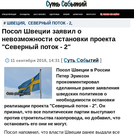
СПЕЦОПЕРАЦИЯ
СКАНДАЛЫ
ШОУ-БИЗНЕС
ЗДОРОВЬЕ
АРМИЯ
ШПИОНАЖ
НЕКРОЛОГ
ПОИСК ПО САЙТУ
#
ШВЕЦИЯ
,
СЕВЕРНЫЙ ПОТОК - 2
,
Посол Швеции заявил о
невозможности остановки проекта
"Северный поток - 2"
[
С
уть
С
о
б
ытий
]
11 сентября 2018, 14:31
Посол Швеции в России
Петер Эриксон
прокомментировал
сделанные ранее заявления
шведских политиков о
Фото: pixabay.com
необходимости остановки
реализации проекта "Северный поток - 2". Он
признал, что все политические партии выступают
против строительства газопровода, но добавил, что
остановить его они не могут.
Посол напомнил, что власти Швеции ранее выдали все