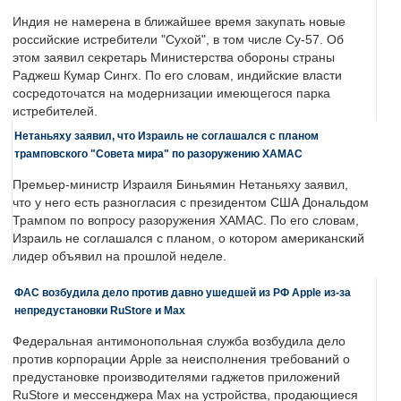
Индия не намерена в ближайшее время закупать новые
российские истребители "Сухой", в том числе Су-57. Об
этом заявил секретарь Министерства обороны страны
Раджеш Кумар Сингх. По его словам, индийские власти
сосредоточатся на модернизации имеющегося парка
истребителей.
Нетаньяху заявил, что Израиль не соглашался с планом
трамповского "Совета мира" по разоружению ХАМАС
Премьер-министр Израиля Биньямин Нетаньяху заявил,
что у него есть разногласия с президентом США Дональдом
Трампом по вопросу разоружения ХАМАС. По его словам,
Израиль не соглашался с планом, о котором американский
лидер объявил на прошлой неделе.
ФАС возбудила дело против давно ушедшей из РФ Apple из-за
непредустановки RuStore и Max
Федеральная антимонопольная служба возбудила дело
против корпорации Apple за неисполнения требований о
предустановке производителями гаджетов приложений
RuStore и мессенджера Max на устройства, продающиеся