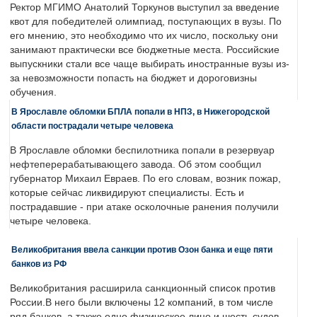
Ректор МГИМО Анатолий Торкунов выступил за введение
квот для победителей олимпиад, поступающих в вузы. По
его мнению, это необходимо что их число, поскольку они
занимают практически все бюджетные места. Российские
выпускники стали все чаще выбирать иностранные вузы из-
за невозможности попасть на бюджет и дороговизны
обучения.
В Ярославле обломки БПЛА попали в НПЗ, в Нижегородской
области пострадали четыре человека
В Ярославле обломки беспилотника попали в резервуар
нефтеперерабатывающего завода. Об этом сообщил
губернатор Михаил Евраев. По его словам, возник пожар,
которые сейчас ликвидируют специалисты. Есть и
пострадавшие - при атаке осколочные ранения получили
четыре человека.
Великобритания ввела санкции против Озон банка и еще пяти
банков из РФ
Великобритания расширила санкционный список против
России.В него были включены 12 компаний, в том числе
ряд банков, а также одно физическое лицо и шесть судов.