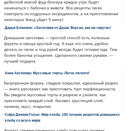
дебютной книгой фуд-блогера каждое утро будет
начинаться с бабочек в животе. Все рецепты легко
повторить из подручных ингредиентов, а на приготовление
некоторых блюд уйдет 5 минут.
Дарья Близнюк: «Заготовки от Даши. Вкусно, как ни «крути»!
Домашние заготовки — простой способ есть полезные
фрукты и овощи круглый год. А еще это очень удобно:
делать их легко и под рукой всегда будет готовая еда. Тем
более баночка угощения, сделанного своими руками, —
лучший подарок.
Анна Аксёнова: Муссовые торты. Легче легкого!
Безупречная форма, гладкое покрытие, идеальный разрез
— книга расскажет, как приготовить торт перфекциониста.
Вы увидите муссовые торты в разрезе и узнаете, как
приготовить каждый слой: бисквит, хрустящий слой,
начинку, мусс, покрытие.
Софи Дюпюи-Голье: Мир хлеба. 100 лучших рецептов домашнего
хлеба со всего мира
Аромат свежеиспеченного хлеба повышает уровень