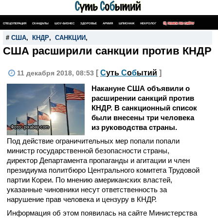
СПЕЦОПЕРАЦИЯ
СКАНДАЛЫ
ШОУ-БИЗНЕС
ЗДОРОВЬЕ
АРМИЯ
ШПИОНАЖ
НЕКРОЛОГ
ПОИСК ПО САЙТУ
#
США
,
КНДР
,
САНКЦИИ
,
США расширили санкции против КНДР
[
С
уть
С
о
б
ытий
]
11 декабря 2018, 08:53
Накануне США объявили о
расширении санкций против
КНДР. В санкционный список
были внесены три человека
из руководства страны.
Фото: pixabay.com
Под действие ограничительных мер попали попали
министр государственной безопасности страны,
директор Департамента пропаганды и агитации и член
президиума политбюро Центрального комитета Трудовой
партии Кореи. По мнению американских властей,
указанные чиновники несут ответственность за
нарушение прав человека и цензуру в КНДР.
Информация об этом появилась на сайте Министерства