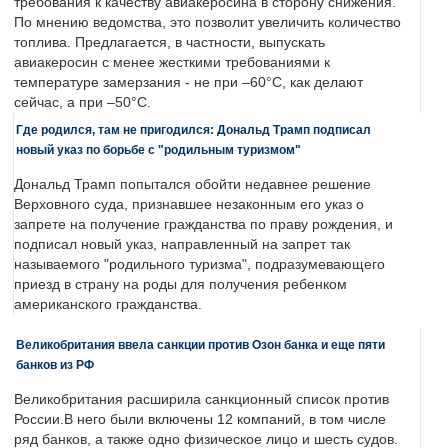
требования к качеству авиакеросина в сторону снижения.
По мнению ведомства, это позволит увеличить количество
топлива. Предлагается, в частности, выпускать
авиакеросин с менее жесткими требованиями к
температуре замерзания - не при –60°C, как делают
сейчас, а при –50°C.
Где родился, там не пригодился: Дональд Трамп подписал
новый указ по борьбе с "родильным туризмом"
Дональд Трамп попытался обойти недавнее решение
Верховного суда, признавшее незаконным его указ о
запрете на получение гражданства по праву рождения, и
подписал новый указ, направленный на запрет так
называемого "родильного туризма", подразумевающего
приезд в страну на роды для получения ребенком
американского гражданства.
Великобритания ввела санкции против Озон банка и еще пяти
банков из РФ
Великобритания расширила санкционный список против
России.В него были включены 12 компаний, в том числе
ряд банков, а также одно физическое лицо и шесть судов.