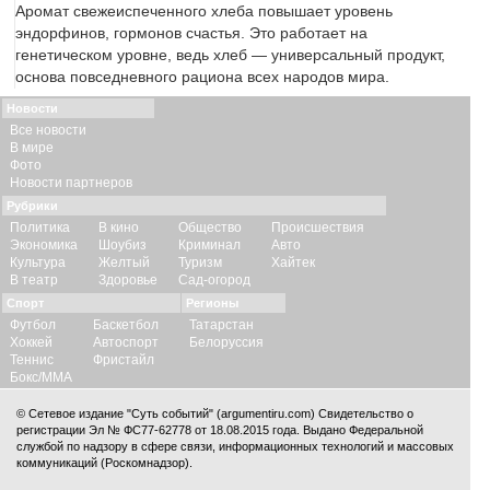
Аромат свежеиспеченного хлеба повышает уровень
эндорфинов, гормонов счастья. Это работает на
генетическом уровне, ведь хлеб — универсальный продукт,
основа повседневного рациона всех народов мира.
Новости
Все новости
В мире
Фото
Новости партнеров
Рубрики
Политика
В кино
Общество
Происшествия
Экономика
Шоубиз
Криминал
Авто
Культура
Желтый
Туризм
Хайтек
В театр
Здоровье
Сад-огород
Спорт
Регионы
Футбол
Баскетбол
Татарстан
Хоккей
Автоспорт
Белоруссия
Теннис
Фристайл
Бокс/ММА
© Сетевое издание "Суть событий" (argumentiru.com) Свидетельство о
регистрации Эл № ФС77-62778 от 18.08.2015 года. Выдано Федеральной
службой по надзору в сфере связи, информационных технологий и массовых
коммуникаций (Роскомнадзор).