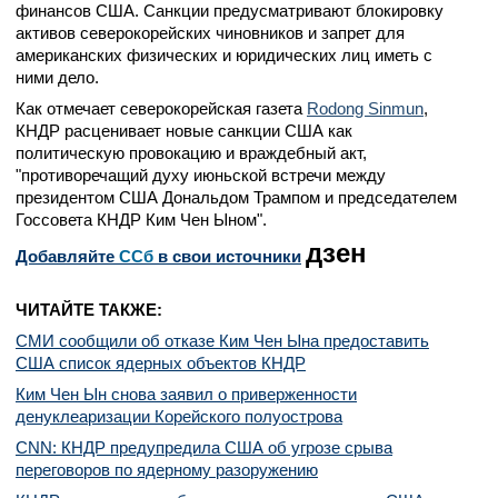
финансов США. Санкции предусматривают блокировку
активов северокорейских чиновников и запрет для
американских физических и юридических лиц иметь с
ними дело.
Как отмечает северокорейская газета
Rodong Sinmun
,
КНДР расценивает новые санкции США как
политическую провокацию и враждебный акт,
"противоречащий духу июньской встречи между
президентом США Дональдом Трампом и председателем
Госсовета КНДР Ким Чен Ыном".
дзен
Добавляйте
CСб
в свои источники
ЧИТАЙТЕ ТАКЖЕ:
СМИ сообщили об отказе Ким Чен Ына предоставить
США список ядерных объектов КНДР
Ким Чен Ын снова заявил о приверженности
денуклеаризации Корейского полуострова
CNN: КНДР предупредила США об угрозе срыва
переговоров по ядерному разоружению