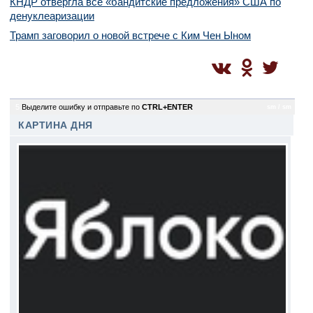
КНДР отвергла все «бандитские предложения» США по
денуклеаризации
Трамп заговорил о новой встрече с Ким Чен Ыном
5
Выделите ошибку и отправьте по
CTRL+ENTER
sm / sm
КАРТИНА ДНЯ