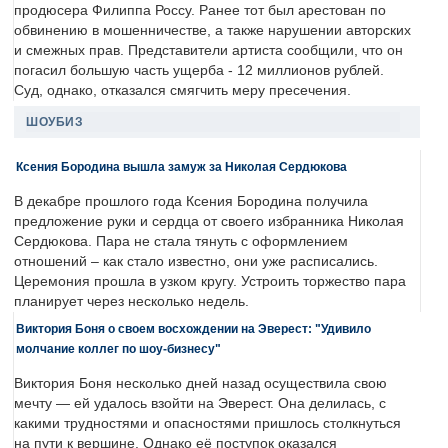
продюсера Филиппа Россу. Ранее тот был арестован по
обвинению в мошенничестве, а также нарушении авторских
и смежных прав. Представители артиста сообщили, что он
погасил большую часть ущерба - 12 миллионов рублей.
Суд, однако, отказался смягчить меру пресечения.
ШОУБИЗ
Ксения Бородина вышла замуж за Николая Сердюкова
В декабре прошлого года Ксения Бородина получила
предложение руки и сердца от своего избранника Николая
Сердюкова. Пара не стала тянуть с оформлением
отношений – как стало известно, они уже расписались.
Церемония прошла в узком кругу. Устроить торжество пара
планирует через несколько недель.
Виктория Боня о своем восхождении на Эверест: "Удивило
молчание коллег по шоу-бизнесу"
Виктория Боня несколько дней назад осуществила свою
мечту — ей удалось взойти на Эверест. Она делилась, с
какими трудностями и опасностями пришлось столкнуться
на пути к вершине. Однако её поступок оказался