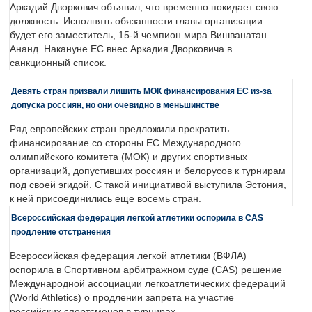
Аркадий Дворкович объявил, что временно покидает свою
должность. Исполнять обязанности главы организации
будет его заместитель, 15-й чемпион мира Вишванатан
Ананд. Накануне ЕС внес Аркадия Дворковича в
санкционный список.
Девять стран призвали лишить МОК финансирования ЕС из-за
допуска россиян, но они очевидно в меньшинстве
Ряд европейских стран предложили прекратить
финансирование со стороны ЕС Международного
олимпийского комитета (МОК) и других спортивных
организаций, допустивших россиян и белорусов к турнирам
под своей эгидой. С такой инициативой выступила Эстония,
к ней присоединились еще восемь стран.
Всероссийская федерация легкой атлетики оспорила в CAS
продление отстранения
Всероссийская федерация легкой атлетики (ВФЛА)
оспорила в Спортивном арбитражном суде (CAS) решение
Международной ассоциации легкоатлетических федераций
(World Athletics) о продлении запрета на участие
российских спортсменов в турнирах.