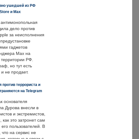
вно ушедшей из РФ
Store и Max
 антимонопольная
дила дело против
pple за неисполнения
 предустановке
ями гаджетов
енджера Max на
 территории РФ.
аф, но тут есть
 и не продает.
 против террориста и
траняются на Telegram
ак основателя
ла Дурова внесли в
истов и экстремистов,
, как это затронет сам
 его пользователей. В
что на сервис не
я, которые в связи с