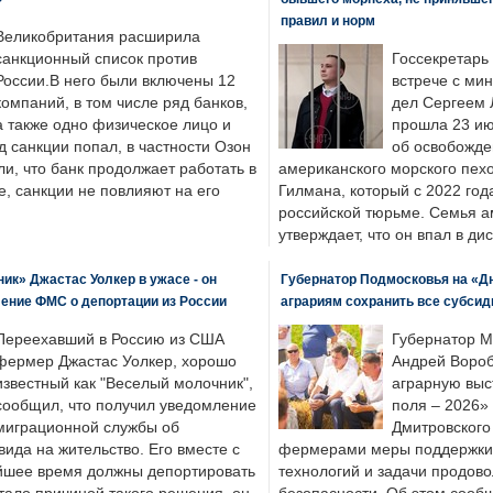
правил и норм
Великобритания расширила
санкционный список против
Госсекретарь
России.В него были включены 12
встрече с ми
компаний, в том числе ряд банков,
дел Сергеем 
а также одно физическое лицо и
прошла 23 ию
д санкции попал, в частности Озон
об освобожде
ли, что банк продолжает работать в
американского морского пех
, санкции не повлияют на его
Гилмана, который с 2022 год
российской тюрьме. Семья 
утверждает, что он впал в ди
к» Джастас Уолкер в ужасе - он
Губернатор Подмосковья на «Д
ение ФМС о депортации из России
аграриям сохранить все субсид
Переехавший в Россию из США
Губернатор М
фермер Джастас Уолкер, хорошо
Андрей Вороб
известный как "Веселый молочник",
аграрную выс
сообщил, что получил уведомление
поля – 2026»
миграционной службы об
Дмитровского 
ида на жительство. Его вместе с
фермерами меры поддержки
йшее время должны депортировать
технологий и задачи продов