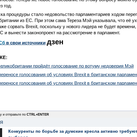
з год.
ка процедуры стало недовольство парламентариев ходом перег
ритании из ЕС. При этом сама Тереза Мэй указывала, что её у
аже сорвать Brexit, поскольку у нового лидера не будет времени
С и вынести законопроект на рассмотрение в парламент.
дзен
Сб
в свои источники
ЖЕ:
еликобритании пройдёт голосование по вотуму недоверия Мэй
ереносе голосования об условиях Brexit в британском парламен
ереносе голосования об условиях Brexit в британском парламен
у и отправьте по
CTRL+ENTER
НЯ
Конкуренты по борьбе за думские кресла активно требуют