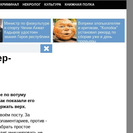
КРИМИНАЛ
НЕКРОЛОГ
КУЛЬТУРА
КНИЖНАЯ ПОЛКА
Министр по физкультуре
Вопреки злопыхателям
и спорту Чечни Ахмат
и критикам, "Колобок"
Кадыров удостоен
установил рекорд по
звания Героя республики
сборам уже в день
премьеры
ер-
е по вотуму
ак показали его
ржать верх.
воём посту. За
рламентариев, против -
абрать простое
удет инициировать не