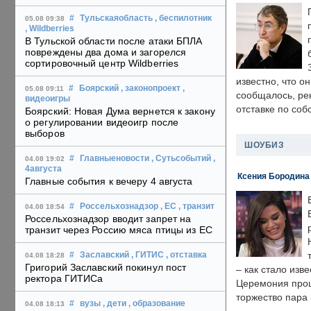
#
Тульскаяобласть
, беспилотник
05.08 09:38
, Wildberries
В Тульской области после атаки БПЛА
повреждены два дома и загорелся
сортировочный центр Wildberries
известно, что о
#
Боярский
, законопроект
,
05.08 09:11
сообщалось, ре
видеоигры
отставке по со
Боярский: Новая Дума вернется к закону
о регулировании видеоигр после
выборов
ШОУБИЗ
#
Главныеновости
, Сутьсобытий
,
04.08 19:02
4августа
Ксения Бородина
Главные события к вечеру 4 августа
#
Россельхознадзор
, ЕС
, транзит
04.08 18:54
Россельхознадзор вводит запрет на
транзит через Россию мяса птицы из ЕС
#
Заславский
, ГИТИС
, отставка
04.08 18:28
Григорий Заславский покинул пост
– как стало изв
ректора ГИТИСа
Церемония прошл
торжество пара 
#
вузы
, дети
, образование
04.08 18:13