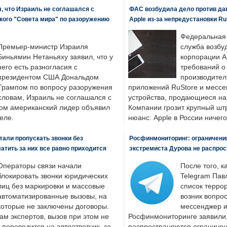
, что Израиль не соглашался с
ФАС возбудила дело против да
кого "Совета мира" по разоружению
Apple из-за непредустановки Ru
Федеральная
Премьер-министр Израиля
служба возбу
Биньямин Нетаньяху заявил, что у
корпорации A
него есть разногласия с
требований о
президентом США Дональдом
производител
Трампом по вопросу разоружения
приложений RuStore и месс
словам, Израиль не соглашался с
устройства, продающиеся на
ром американский лидер объявил
Компании грозит крупный штр
еле.
нюанс: Apple в России ничего
али пропускать звонки без
Росфинмониторинг: ограничения
латить за них все равно приходится
экстремиста Дурова не распрос
Операторы связи начали
После того, к
блокировать звонки юридических
Telegram Пав
лиц без маркировки и массовые
список террор
автоматизированные вызовы, на
возник вопрос
которые не заключены договоры.
мессенджер и
ам экспертов, вызов при этом не
Росфинмониторинге заявили, 
 переводится на автоответчик, за
распространяются ограничени