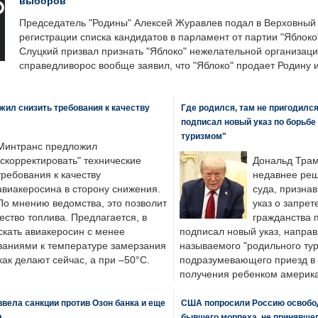
выборов
Председатель "Родины" Алексей Журавлев подал в Верховный 
регистрации списка кандидатов в парламент от партии "Яблок
Слуцкий призвал признать "Яблоко" нежелательной организаци
справедливорос вообще заявил, что "Яблоко" продает Родину 
ил снизить требования к качеству
Где родился, там не пригодилс
подписал новый указ по борьбе
туризмом"
Минтранс предложил
"скорректировать" технические
Дональд Трам
требования к качеству
недавнее реш
авиакеросина в сторону снижения.
суда, призна
По мнению ведомства, это позволит
указ о запрет
ество топлива. Предлагается, в
гражданства 
скать авиакеросин с менее
подписал новый указ, направ
ваниями к температуре замерзания
называемого "родильного тур
 как делают сейчас, а при –50°C.
подразумевающего приезд в 
получения ребенком америка
вела санкции против Озон банка и еще
США попросили Россию освобо
Ф
бывшего морпеха, не принявшег