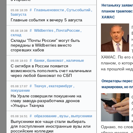
Нетаньяху заявил
#
Главныеновости
, Сутьсобытий
,
05.08 18:39
планом трамповс
5августа
ХАМАС
Главные события к вечеру 5 августа
#
Wildberries
, ПочтаРоссии
,
05.08 18:38
склад
Склады "Почты России" могут быть
переданы в Wildberries вместо
сгоревших хабов
ХАМАС. По его 
#
банки
, банкомат
, наличные
05.08 18:03
планом, о кото
С октября в России появится
на прошлой нед
возможность пополнять счет наличными
через любой банкомат по СБП
Операторы перест
#
Ткачук
, екатеринбург
,
05.08 17:07
маркировки, но п
покушение
На Урале совершили покушение на
главу завода-разработчика дронов
«Упырь» Ткачука
#
образование
, вузы
, выпускники
05.08 16:51
Выпускники все чаще стали выбирать
для поступления иностранные вузы или
Однако, по слов
российские колледжи
сбрасывается, а