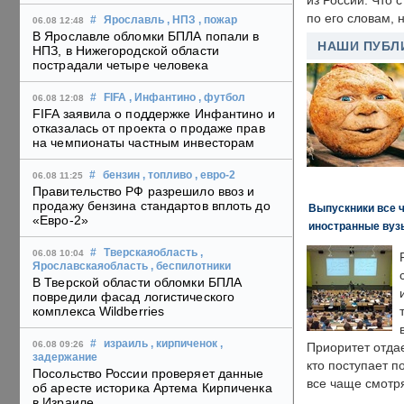
из России. Что 
по его словам, н
#
Ярославль
, НПЗ
, пожар
06.08 12:48
В Ярославле обломки БПЛА попали в
НАШИ ПУБЛ
НПЗ, в Нижегородской области
пострадали четыре человека
#
FIFA
, Инфантино
, футбол
06.08 12:08
FIFA заявила о поддержке Инфантино и
отказалась от проекта о продаже прав
на чемпионаты частным инвесторам
#
бензин
, топливо
, евро-2
06.08 11:25
Правительство РФ разрешило ввоз и
продажу бензина стандартов вплоть до
Выпускники все 
«Евро-2»
иностранные вуз
#
Тверскаяобласть
,
06.08 10:04
Ярославскаяобласть
, беспилотники
В Тверской области обломки БПЛА
повредили фасад логистического
комплекса Wildberries
#
израиль
, кирпиченок
,
06.08 09:26
Приоритет отда
задержание
кто поступает п
Посольство России проверяет данные
все чаще смотря
об аресте историка Артема Кирпиченка
в Израиле