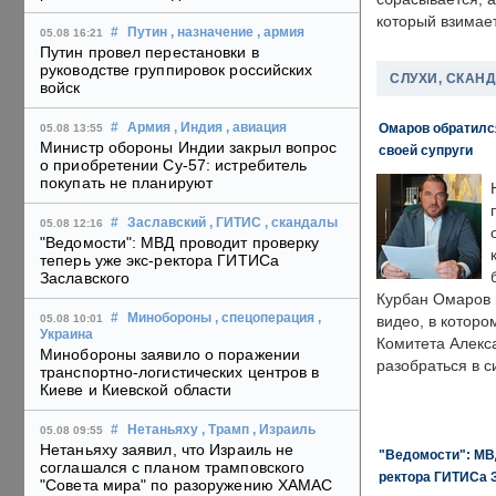
который взимает
#
Путин
, назначение
, армия
05.08 16:21
Путин провел перестановки в
руководстве группировок российских
СЛУХИ, СКАН
войск
Омаров обратилс
#
Армия
, Индия
, авиация
05.08 13:55
Министр обороны Индии закрыл вопрос
своей супруги
о приобретении Су-57: истребитель
покупать не планируют
#
Заславский
, ГИТИС
, скандалы
05.08 12:16
"Ведомости": МВД проводит проверку
теперь уже экс-ректора ГИТИСа
Заславского
Курбан Омаров в
#
Минобороны
, спецоперация
,
05.08 10:01
видео, в которо
Украина
Комитета Алекс
Минобороны заявило о поражении
разобраться в с
транспортно-логистических центров в
Киеве и Киевской области
#
Нетаньяху
, Трамп
, Израиль
05.08 09:55
Нетаньяху заявил, что Израиль не
"Ведомости": МВД
соглашался с планом трамповского
ректора ГИТИСа 
"Совета мира" по разоружению ХАМАС