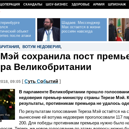
ЦОПЕРАЦИЯ
СКАНДАЛЫ
ШОУ-БИЗНЕС
ЗДОРОВЬЕ
АРМИЯ
ШПИОНАЖ
У
теринбурге
Шадаев: Мессенджер
елся
Max остается в жизни
тический объект
россиян навсегда
erries после атаки
БРИТАНИЯ
,
ВОТУМ НЕДОВЕРИЯ
,
 Мэй сохранила пост премь
ра Великобритании
[
С
уть
С
о
б
ытий
]
2018, 09:05
В парламенте Великобритании прошло голосовани
недоверия премьер-министру страны Терезе Мэй. К
результаты, противникам премьера не удалось оде
По результатам голосования Тереза Мэй остаётся на с
com/ Ray
вынесение ей вотума недоверия проголосовали 117 па
m
200. Для победы противникам премьера нужно было н
лосов. Теперь же новое голосование по этому вопросу можно б