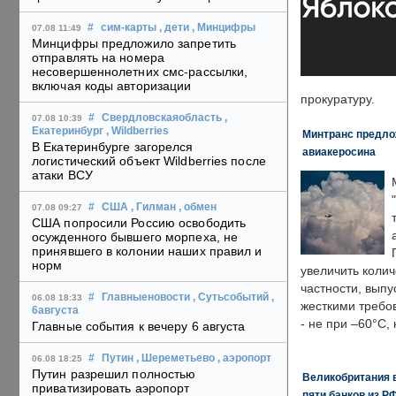
#
сим-карты
, дети
, Минцифры
07.08 11:49
Минцифры предложило запретить
отправлять на номера
несовершеннолетних смс-рассылки,
включая коды авторизации
прокуратуру.
#
Свердловскаяобласть
,
07.08 10:39
Екатеринбург
, Wildberries
Минтранс предлож
В Екатеринбурге загорелся
авиакеросина
логистический объект Wildberries после
атаки ВСУ
#
США
, Гилман
, обмен
07.08 09:27
США попросили Россию освободить
осужденного бывшего морпеха, не
принявшего в колонии наших правил и
норм
увеличить колич
частности, выпу
#
Главныеновости
, Сутьсобытий
,
06.08 18:33
жесткими требо
6августа
- не при –60°C,
Главные события к вечеру 6 августа
#
Путин
, Шереметьево
, аэропорт
06.08 18:25
Путин разрешил полностью
Великобритания в
приватизировать аэропорт
пяти банков из Р