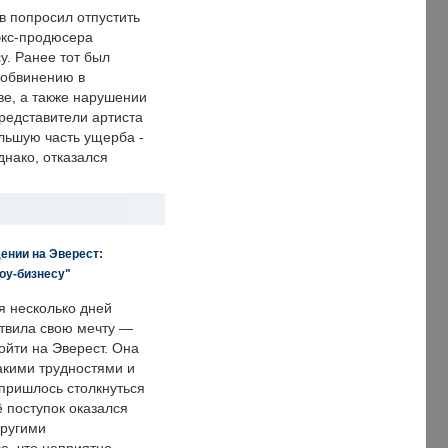
в попросил отпустить
экс-продюсера
у. Ранее тот был
 обвинению в
е, а также нарушении
редставители артиста
льшую часть ущерба -
днако, отказался
ении на Эверест:
оу-бизнесу"
я несколько дней
твила свою мечту —
ойти на Эверест. Она
акими трудностями и
пришлось столкнуться
ё поступок оказался
другими