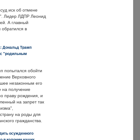
суд иск об отмене
о". Лидер ЛДПР Леонид
ей. А главный
и обратился в
я: Дональд Трамп
 с "родильным
п попытался обойти
ение Верховного
вшее незаконным его
е на получение
по праву рождения, и
ленный на запрет так
изма",
страну на роды для
нского гражданства.
дить осужденного
о в колонии наших