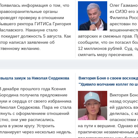
Появилась информация о том, что
Олег Газмано
правоохранительные органы
из СИЗО его 
проводят проверку в отношении
Филиппа Росс
бывшего ректора ГИТИСа Григория
арестован по
Заславского. Накануне стало
мошенничеств
н покидает должность 5 августа. Как
авторских и смежных прав. П
ктор написал заявление об
сообщили, что он погасил бо
бственному желанию.
12 миллионов рублей. Суд, о
смягчить меру пресечения.
 вышла замуж за Николая Сердюкова
Виктория Боня о своем восхожд
"Удивило молчание коллег по ш
В декабре прошлого года Ксения
Бородина получила предложение
Виктория Бон
руки и сердца от своего избранника
назад осущес
Николая Сердюкова. Пара не стала
ей удалось вз
тянуть с оформлением отношений
делилась, с к
естно, они уже расписались.
опасностями 
а в узком кругу. Устроить
на пути к вершине. Однако е
планирует через несколько недель.
практически незамеченным 