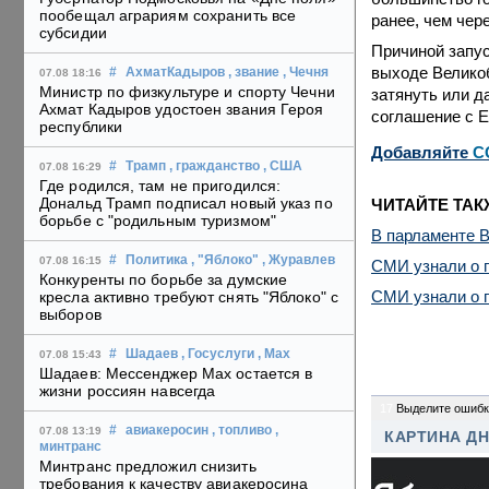
пообещал аграриям сохранить все
ранее, чем чере
субсидии
Причиной запус
выходе Великоб
#
АхматКадыров
, звание
, Чечня
07.08 18:16
Министр по физкультуре и спорту Чечни
затянуть или д
Ахмат Кадыров удостоен звания Героя
соглашение с Е
республики
Добавляйте
C
#
Трамп
, гражданство
, США
07.08 16:29
Где родился, там не пригодился:
Дональд Трамп подписал новый указ по
ЧИТАЙТЕ ТАК
борьбе с "родильным туризмом"
В парламенте В
#
Политика
, "Яблоко"
, Журавлев
07.08 16:15
СМИ узнали о п
Конкуренты по борьбе за думские
СМИ узнали о п
кресла активно требуют снять "Яблоко" с
выборов
#
Шадаев
, Госуслуги
, Max
07.08 15:43
Шадаев: Мессенджер Max остается в
жизни россиян навсегда
17
Выделите ошибк
#
авиакеросин
, топливо
,
07.08 13:19
КАРТИНА Д
минтранс
Минтранс предложил снизить
требования к качеству авиакеросина