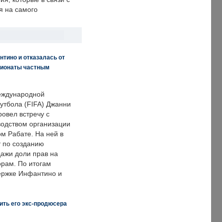
я на самого
нтино и отказалась от
пионаты частным
еждународной
тбола (FIFA) Джанни
овел встречу с
одством организации
м Рабате. На ней в
т по созданию
дажи доли прав на
рам. По итогам
держке Инфантино и
ить его экс-продюсера