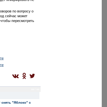
оворов по вопросу о
ход сейчас может
, чтобы пересмотреть
те
те
sm / sm
 снять "Яблоко" с