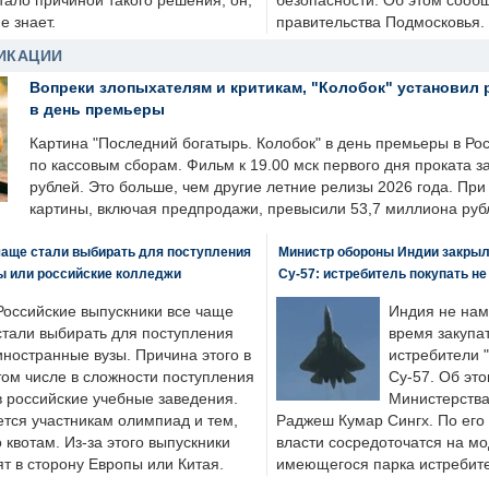
стало причиной такого решения, он,
безопасности. Об этом сооб
е знает.
правительства Подмосковья.
ИКАЦИИ
Вопреки злопыхателям и критикам, "Колобок" установил 
в день премьеры
Картина "Последний богатырь. Колобок" в день премьеры в Ро
по кассовым сборам. Фильм к 19.00 мск первого дня проката 
рублей. Это больше, чем другие летние релизы 2026 года. Пр
картины, включая предпродажи, превысили 53,7 миллиона руб
чаще стали выбирать для поступления
Министр обороны Индии закрыл
ы или российские колледжи
Су-57: истребитель покупать н
Российские выпускники все чаще
Индия не нам
стали выбирать для поступления
время закупа
иностранные вузы. Причина этого в
истребители "
том числе в сложности поступления
Су-57. Об это
в российские учебные заведения.
Министерства
ется участникам олимпиад и тем,
Раджеш Кумар Сингх. По его
о квотам. Из-за этого выпускники
власти сосредоточатся на м
т в сторону Европы или Китая.
имеющегося парка истребит