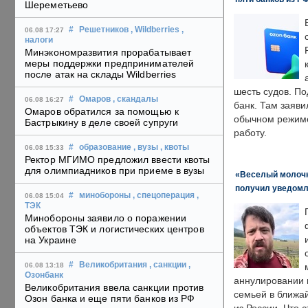
Шереметьево
#
Решетников
, Wildberries
,
06.08 17:27
налоги
Минэкономразвития прорабатывает
меры поддержки предпринимателей
после атак на склады Wildberries
шесть судов. По
#
Омаров
, скандалы
06.08 16:27
банк. Там заяви
Омаров обратился за помощью к
обычном режиме
Бастрыкину в деле своей супруги
работу.
#
образование
, вузы
, квоты
06.08 15:33
Ректор МГИМО предложил ввести квоты
для олимпиадников при приеме в вузы
«Веселый молочни
получил уведомл
#
минобороны
, спецоперация
,
06.08 15:04
ТЭК
Минобороны заявило о поражении
объектов ТЭК и логистических центров
на Украине
#
Великобритания
, санкции
,
06.08 13:18
Озонбанк
аннулировании в
Великобритания ввела санкции против
семьей в ближа
Озон банка и еще пяти банков из РФ