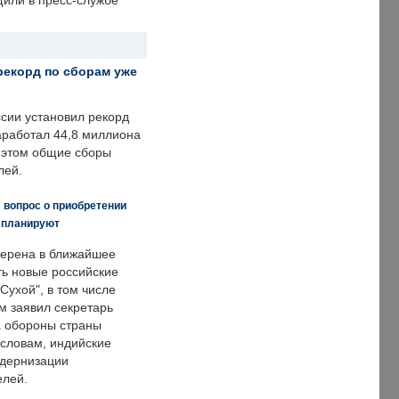
щили в пресс-службе
рекорд по сборам уже
ссии установил рекорд
заработал 44,8 миллиона
и этом общие сборы
лей.
 вопрос о приобретении
е планируют
ерена в ближайшее
ть новые российские
Сухой", в том числе
м заявил секретарь
 обороны страны
 словам, индийские
одернизации
елей.