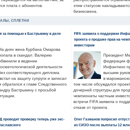
ся плата с абонентов.
этим статусом накладываютс
бизнесмена.
ДАЛЫ, СПЛЕТНИ
я за помощью к Бастрыкину в деле
FIFA заявила о поддержке Инфа
проекта о продаже прав на чем
инвесторам
На днях жена Курбана Омарова
попала в скандал. Валерию
Президент М
обвинили в ведении
федерации фу
косметологической деятельности
Инфантино пр
без соответствующего диплома.
высшим руков
стал на защиту супруги и записал
в марокканско
м обратился к главе Следственного
том числе обсуждался проек
андру Бастрыкину с просьбой
дочерней структуры для про
итуации.
чемпионаты частным инвесто
встречи FIFA заявила о под
отказе от проекта.
 проводит проверку теперь уже экс-
Олег Газманов попросил отпуст
Заславского
из СИЗО после выплаты 12 млн