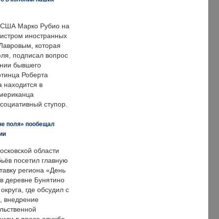
 США Марко Рубио на
нистром иностранных
Лавровым, которая
ля, подписал вопрос
нии бывшего
отинца Роберта
а находится в
американца
ссоциативный ступор.
не поля» пообещал
ии
осковской области
ьёв посетил главную
тавку региона «День
 в деревне Бунятино
округа, где обсудил с
, внедрение
ольственной