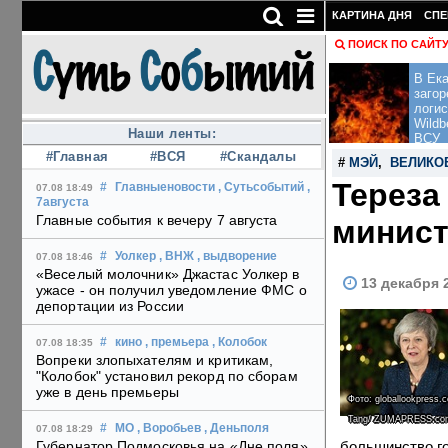
КАРТИНА ДНЯ
СПЕ
ПОИСК ПО САЙТ
В Ека
загор
логис
Wildb
Наши ленты:
ВСУ
#Главная
#ВСЯ
#Скандалы
#
МЭЙ
,
ВЕЛИКО
Тереза
#
Главныеновости
, Сутьсобытий
,
07.08 18:49
7августа
Главные события к вечеру 7 августа
минист
#
Уолкер
, ВНЖ
, выдворение
07.08 18:46
«Веселый молочник» Джастас Уолкер в
13 декабря 
ужасе - он получил уведомление ФМС о
депортации из России
#
кино
, премьера
, Колобок
07.08 18:35
Вопреки злопыхателям и критикам,
"Колобок" установил рекорд по сборам
уже в день премьеры
Фото: globallookpress.
Tang/ ZUMAPRESS.co
#
МО
, Воробьев
, Деньполя
07.08 18:29
большинство го
Губернатор Подмосковья на «Дне поля»