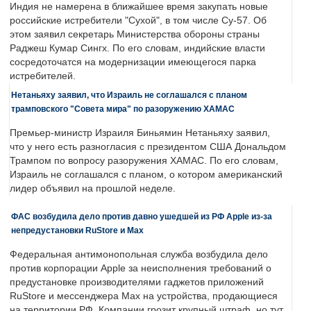
Индия не намерена в ближайшее время закупать новые
российские истребители "Сухой", в том числе Су-57. Об
этом заявил секретарь Министерства обороны страны
Раджеш Кумар Сингх. По его словам, индийские власти
сосредоточатся на модернизации имеющегося парка
истребителей.
Нетаньяху заявил, что Израиль не соглашался с планом
трамповского "Совета мира" по разоружению ХАМАС
Премьер-министр Израиля Биньямин Нетаньяху заявил,
что у него есть разногласия с президентом США Дональдом
Трампом по вопросу разоружения ХАМАС. По его словам,
Израиль не соглашался с планом, о котором американский
лидер объявил на прошлой неделе.
ФАС возбудила дело против давно ушедшей из РФ Apple из-за
непредустановки RuStore и Max
Федеральная антимонопольная служба возбудила дело
против корпорации Apple за неисполнения требований о
предустановке производителями гаджетов приложений
RuStore и мессенджера Max на устройства, продающиеся
на территории РФ. Компании грозит крупный штраф, но тут