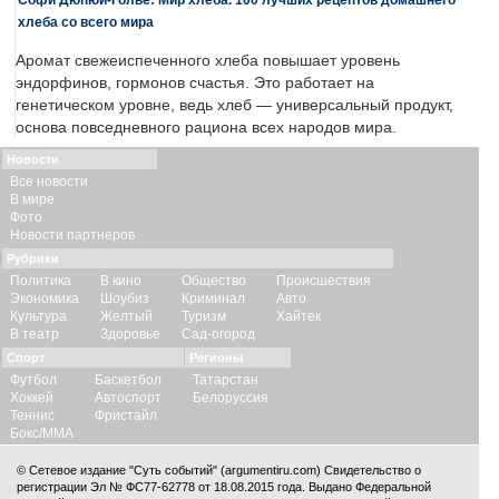
хлеба со всего мира
Аромат свежеиспеченного хлеба повышает уровень
эндорфинов, гормонов счастья. Это работает на
генетическом уровне, ведь хлеб — универсальный продукт,
основа повседневного рациона всех народов мира.
Новости
Все новости
В мире
Фото
Новости партнеров
Рубрики
Политика
В кино
Общество
Происшествия
Экономика
Шоубиз
Криминал
Авто
Культура
Желтый
Туризм
Хайтек
В театр
Здоровье
Сад-огород
Спорт
Регионы
Футбол
Баскетбол
Татарстан
Хоккей
Автоспорт
Белоруссия
Теннис
Фристайл
Бокс/ММА
© Сетевое издание "Суть событий" (argumentiru.com) Свидетельство о
регистрации Эл № ФС77-62778 от 18.08.2015 года. Выдано Федеральной