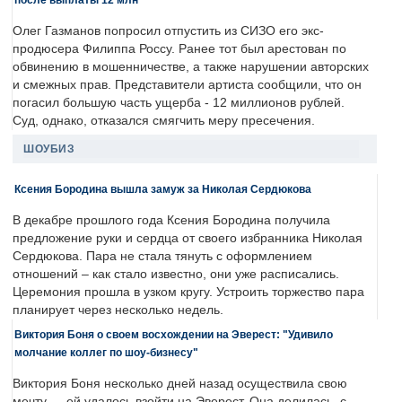
Олег Газманов попросил отпустить из СИЗО его экс-
продюсера Филиппа Россу. Ранее тот был арестован по
обвинению в мошенничестве, а также нарушении авторских
и смежных прав. Представители артиста сообщили, что он
погасил большую часть ущерба - 12 миллионов рублей.
Суд, однако, отказался смягчить меру пресечения.
ШОУБИЗ
Ксения Бородина вышла замуж за Николая Сердюкова
В декабре прошлого года Ксения Бородина получила
предложение руки и сердца от своего избранника Николая
Сердюкова. Пара не стала тянуть с оформлением
отношений – как стало известно, они уже расписались.
Церемония прошла в узком кругу. Устроить торжество пара
планирует через несколько недель.
Виктория Боня о своем восхождении на Эверест: "Удивило
молчание коллег по шоу-бизнесу"
Виктория Боня несколько дней назад осуществила свою
мечту — ей удалось взойти на Эверест. Она делилась, с