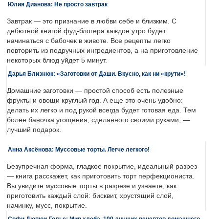
Юлия Дианова: Не просто завтрак
Завтрак — это признание в любви себе и близким. С
дебютной книгой фуд-блогера каждое утро будет
начинаться с бабочек в животе. Все рецепты легко
повторить из подручных ингредиентов, а на приготовление
некоторых блюд уйдет 5 минут.
Дарья Близнюк: «Заготовки от Даши. Вкусно, как ни «крути»!
Домашние заготовки — простой способ есть полезные
фрукты и овощи круглый год. А еще это очень удобно:
делать их легко и под рукой всегда будет готовая еда. Тем
более баночка угощения, сделанного своими руками, —
лучший подарок.
Анна Аксёнова: Муссовые торты. Легче легкого!
Безупречная форма, гладкое покрытие, идеальный разрез
— книга расскажет, как приготовить торт перфекциониста.
Вы увидите муссовые торты в разрезе и узнаете, как
приготовить каждый слой: бисквит, хрустящий слой,
начинку, мусс, покрытие.
Софи Дюпюи-Голье: Мир хлеба. 100 лучших рецептов домашнего