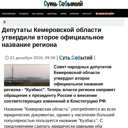
СПЕЦОПЕРАЦИЯ
СКАНДАЛЫ
ШОУ-БИЗНЕС
ЗДОРОВЬЕ
АРМИЯ
ШПИОНАЖ
НЕКРОЛОГ
ПОИСК ПО САЙТУ
#
Депутаты Кемеровской области
утвердили второе официальное
название региона
[
С
уть
С
о
б
ытий
]
21 декабря 2018, 09:56
Совет народных депутатов
Кемеровской области
утвердил второе
Кадр: youtube.com
официальное название
региона - "Кузбасс". Теперь власти региона направят
обращение к президенту России о внесении
соответствующих изменений в Конституцию РФ.
Название "Кемеровская область" употребляется во всех
юридических документах, однако у населения большей
популярностью пользуется название "Кузбасс". С
предложением сделать юридически равными оба