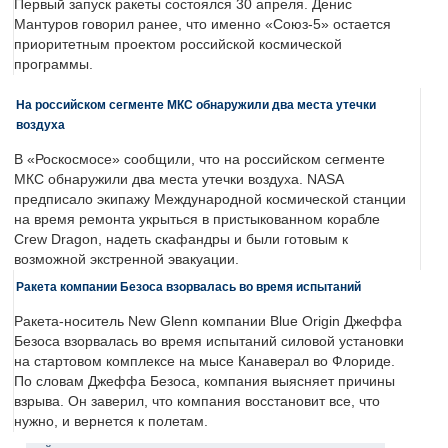
Первый запуск ракеты состоялся 30 апреля. Денис
Мантуров говорил ранее, что именно «Союз-5» остается
приоритетным проектом российской космической
программы.
На российском сегменте МКС обнаружили два места утечки
воздуха
В «Роскосмосе» сообщили, что на российском сегменте
МКС обнаружили два места утечки воздуха. NASA
предписало экипажу Международной космической станции
на время ремонта укрыться в пристыкованном корабле
Crew Dragon, надеть скафандры и были готовым к
возможной экстренной эвакуации.
Ракета компании Безоса взорвалась во время испытаний
Ракета-носитель New Glenn компании Blue Origin Джеффа
Безоса взорвалась во время испытаний силовой установки
на стартовом комплексе на мысе Канаверал во Флориде.
По словам Джеффа Безоса, компания выясняет причины
взрыва. Он заверил, что компания восстановит все, что
нужно, и вернется к полетам.