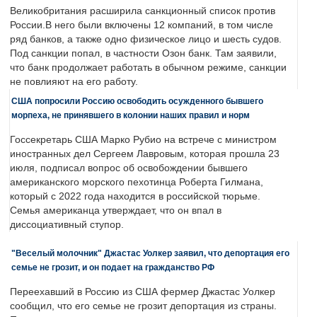
Великобритания расширила санкционный список против
России.В него были включены 12 компаний, в том числе
ряд банков, а также одно физическое лицо и шесть судов.
Под санкции попал, в частности Озон банк. Там заявили,
что банк продолжает работать в обычном режиме, санкции
не повлияют на его работу.
США попросили Россию освободить осужденного бывшего
морпеха, не принявшего в колонии наших правил и норм
Госсекретарь США Марко Рубио на встрече с министром
иностранных дел Сергеем Лавровым, которая прошла 23
июля, подписал вопрос об освобождении бывшего
американского морского пехотинца Роберта Гилмана,
который с 2022 года находится в российской тюрьме.
Семья американца утверждает, что он впал в
диссоциативный ступор.
"Веселый молочник" Джастас Уолкер заявил, что депортация его
семье не грозит, и он подает на гражданство РФ
Переехавший в Россию из США фермер Джастас Уолкер
сообщил, что его семье не грозит депортация из страны.