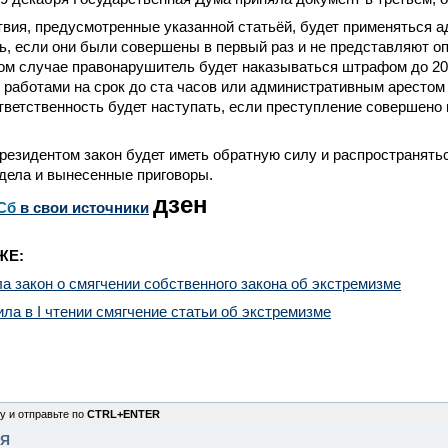
твия, предусмотренные указанной статьёй, будет применяться 
ь, если они были совершены в первый раз и не представляют о
ом случае правонарушитель будет наказываться штрафом до 20
работами на срок до ста часов или административным арестом н
тветственность будет наступать, если преступление совершено 
езидентом закон будет иметь обратную силу и распространятьс
дела и вынесенные приговоры.
дзен
Сб
в свои источники
ЖЕ:
а закон о смягчении собственного закона об экстремизме
ла в I чтении смягчение статьи об экстремизме
у и отправьте по
CTRL+ENTER
НЯ