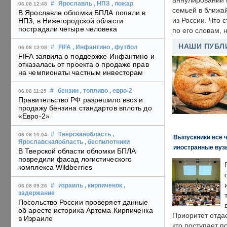
аннулировании в
#
Ярославль
, НПЗ
, пожар
06.08 12:48
семьей в ближа
В Ярославле обломки БПЛА попали в
из России. Что 
НПЗ, в Нижегородской области
пострадали четыре человека
по его словам, н
НАШИ ПУБЛ
#
FIFA
, Инфантино
, футбол
06.08 12:08
FIFA заявила о поддержке Инфантино и
отказалась от проекта о продаже прав
на чемпионаты частным инвесторам
#
бензин
, топливо
, евро-2
06.08 11:25
Правительство РФ разрешило ввоз и
продажу бензина стандартов вплоть до
«Евро-2»
#
Тверскаяобласть
,
06.08 10:04
Выпускники все 
Ярославскаяобласть
, беспилотники
иностранные вуз
В Тверской области обломки БПЛА
повредили фасад логистического
комплекса Wildberries
#
израиль
, кирпиченок
,
06.08 09:26
задержание
Посольство России проверяет данные
об аресте историка Артема Кирпиченка
Приоритет отда
в Израиле
кто поступает п