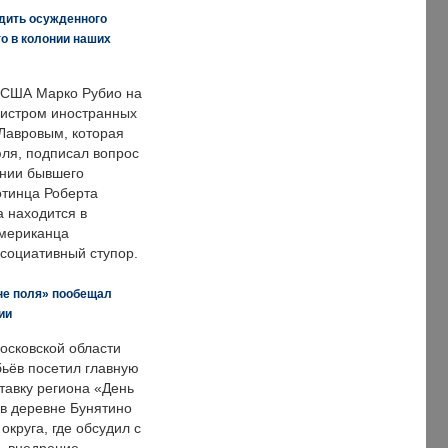
дить осужденного
о в колонии наших
 США Марко Рубио на
нистром иностранных
Лавровым, которая
ля, подписал вопрос
нии бывшего
отинца Роберта
а находится в
американца
ссоциативный ступор.
не поля» пообещал
ии
осковской области
ьёв посетил главную
тавку региона «День
 в деревне Бунятино
округа, где обсудил с