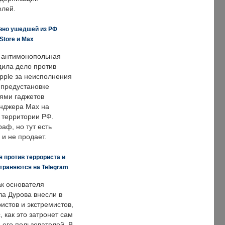
елей.
вно ушедшей из РФ
Store и Max
 антимонопольная
дила дело против
pple за неисполнения
 предустановке
ями гаджетов
енджера Max на
 территории РФ.
аф, но тут есть
 и не продает.
 против террориста и
траняются на Telegram
ак основателя
ла Дурова внесли в
истов и экстремистов,
, как это затронет сам
 его пользователей. В