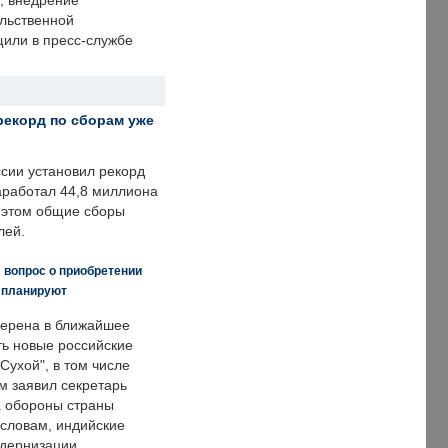
, внедрение
ольственной
щили в пресс-службе
рекорд по сборам уже
ссии установил рекорд
заработал 44,8 миллиона
и этом общие сборы
лей.
 вопрос о приобретении
е планируют
ерена в ближайшее
ть новые российские
Сухой", в том числе
м заявил секретарь
 обороны страны
 словам, индийские
одернизации