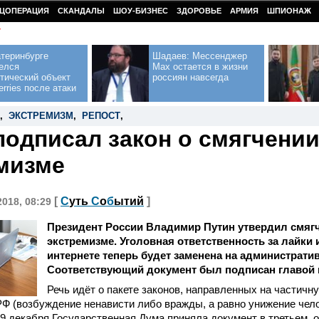
ЦОПЕРАЦИЯ
СКАНДАЛЫ
ШОУ-БИЗНЕС
ЗДОРОВЬЕ
АРМИЯ
ШПИОНАЖ
У
теринбурге
Шадаев: Мессенджер
елся
Max остается в жизни
тический объект
россиян навсегда
erries после атаки
,
ЭКСТРЕМИЗМ
,
РЕПОСТ
,
подписал закон о смягчении
мизме
[
С
уть
С
о
б
ытий
]
2018, 08:29
Президент России Владимир Путин утвердил смягч
экстремизме. Уголовная ответственность за лайки 
интернете теперь будет заменена на администрати
Соответствующий документ был подписан главой 
Речь идёт о пакете законов, направленных на частич
РФ (возбуждение ненависти либо вражды, а равно унижение чел
19 декабря Государственная Дума приняла документ в третьем, 