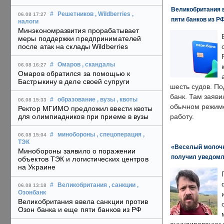
Великобритания в
#
Решетников
, Wildberries
,
06.08 17:27
пяти банков из Р
налоги
Минэкономразвития прорабатывает
меры поддержки предпринимателей
после атак на склады Wildberries
#
Омаров
, скандалы
06.08 16:27
Омаров обратился за помощью к
Бастрыкину в деле своей супруги
шесть судов. По
банк. Там заяви
#
образование
, вузы
, квоты
06.08 15:33
обычном режиме
Ректор МГИМО предложил ввести квоты
для олимпиадников при приеме в вузы
работу.
#
минобороны
, спецоперация
,
06.08 15:04
ТЭК
«Веселый молочни
Минобороны заявило о поражении
получил уведомл
объектов ТЭК и логистических центров
на Украине
#
Великобритания
, санкции
,
06.08 13:18
Озонбанк
Великобритания ввела санкции против
Озон банка и еще пяти банков из РФ