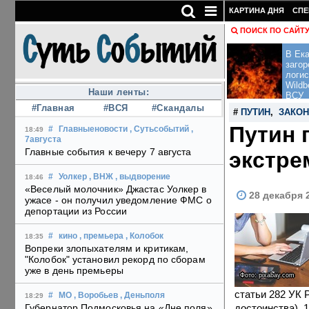
КАРТИНА ДНЯ
СПЕ
ПОИСК ПО САЙТ
В Ека
загор
логис
Wildb
Наши ленты:
ВСУ
#Главная
#ВСЯ
#Скандалы
#
ПУТИН
,
ЗАКОН
Путин 
#
Главныеновости
, Сутьсобытий
,
18:49
7августа
Главные события к вечеру 7 августа
экстре
#
Уолкер
, ВНЖ
, выдворение
18:46
«Веселый молочник» Джастас Уолкер в
28 декабря 
ужасе - он получил уведомление ФМС о
депортации из России
#
кино
, премьера
, Колобок
18:35
Вопреки злопыхателям и критикам,
"Колобок" установил рекорд по сборам
уже в день премьеры
Фото: pixabay.com
статьи 282 УК 
#
МО
, Воробьев
, Деньполя
18:29
достоинства). 
Губернатор Подмосковья на «Дне поля»