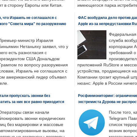
т в сторону Европы или Китая.
имеющегося парка истребит
, что Израиль не соглашался с
ФАС возбудила дело против да
кого "Совета мира" по разоружению
Apple из-за непредустановки Ru
Федеральная
Премьер-министр Израиля
служба возбу
Биньямин Нетаньяху заявил, что у
корпорации A
него есть разногласия с
требований о
президентом США Дональдом
производител
Трампом по вопросу разоружения
приложений RuStore и месс
словам, Израиль не соглашался с
устройства, продающиеся на
ром американский лидер объявил
Компании грозит крупный штр
еле.
нюанс: Apple в России ничего
али пропускать звонки без
Росфинмониторинг: ограничения
латить за них все равно приходится
экстремиста Дурова не распрос
Операторы связи начали
После того, к
блокировать звонки юридических
Telegram Пав
лиц без маркировки и массовые
список террор
автоматизированные вызовы, на
возник вопрос
которые не заключены договоры.
мессенджер и