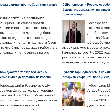
вела санкции против Озон банка и еще
США попросили Россию освобо
Ф
бывшего морпеха, не принявшег
правил и норм
Великобритания расширила
санкционный список против
Госсекретарь
России.В него были включены 12
встрече с ми
компаний, в том числе ряд банков,
дел Сергеем 
а также одно физическое лицо и
прошла 23 ию
д санкции попал, в частности Озон
об освобожде
ли, что банк продолжает работать в
американского морского пех
, санкции не повлияют на его
Гилмана, который с 2022 год
российской тюрьме. Семья 
утверждает, что он впал в ди
к» Джастас Уолкер в ужасе - он
Губернатор Подмосковья на «Д
ение ФМС о депортации из России
аграриям сохранить все субсид
Переехавший в Россию из США
Губернатор М
фермер Джастас Уолкер, хорошо
Андрей Вороб
известный как "Веселый молочник",
аграрную выс
сообщил, что получил уведомление
поля – 2026»
миграционной службы об
Дмитровского 