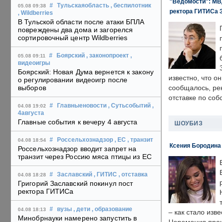
"Ведомости": МВД
#
Тульскаяобласть
, беспилотник
05.08 09:38
ректора ГИТИСа 
, Wildberries
В Тульской области после атаки БПЛА
повреждены два дома и загорелся
сортировочный центр Wildberries
#
Боярский
, законопроект
,
05.08 09:11
видеоигры
Боярский: Новая Дума вернется к закону
известно, что о
о регулировании видеоигр после
выборов
сообщалось, ре
отставке по со
#
Главныеновости
, Сутьсобытий
,
04.08 19:02
4августа
Главные события к вечеру 4 августа
ШОУБИЗ
#
Россельхознадзор
, ЕС
, транзит
04.08 18:54
Ксения Бородина
Россельхознадзор вводит запрет на
транзит через Россию мяса птицы из ЕС
#
Заславский
, ГИТИС
, отставка
04.08 18:28
Григорий Заславский покинул пост
ректора ГИТИСа
#
вузы
, дети
, образование
04.08 18:13
– как стало изв
Минобрнауки намерено запустить в