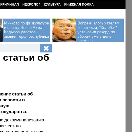
КРИМИНАЛ
НЕКРОЛОГ
КУЛЬТУРА
КНИЖНАЯ ПОЛКА
Министр по физкультуре
Вопреки злопыхателям
и спорту Чечни Ахмат
и критикам, "Колобок"
Кадыров удостоен
установил рекорд по
звания Героя республики
сборам уже в день
премьеры
 статьи об
ение статьи об
и репосты в
вную.
государства.
ную декриминализацию
овеческого
окончательном чтении.