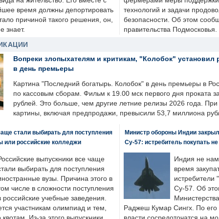
ида на жительство. Его вместе с
фермерами меры поддержки
йшее время должны депортировать
технологий и задачи продов
стало причиной такого решения, он,
безопасности. Об этом сооб
е знает.
правительства Подмосковья.
ИКАЦИИ
Вопреки злопыхателям и критикам, "Колобок" установил 
в день премьеры
Картина "Последний богатырь. Колобок" в день премьеры в Ро
по кассовым сборам. Фильм к 19.00 мск первого дня проката 
рублей. Это больше, чем другие летние релизы 2026 года. Пр
картины, включая предпродажи, превысили 53,7 миллиона руб
чаще стали выбирать для поступления
Министр обороны Индии закрыл
ы или российские колледжи
Су-57: истребитель покупать н
Российские выпускники все чаще
Индия не нам
стали выбирать для поступления
время закупа
иностранные вузы. Причина этого в
истребители "
том числе в сложности поступления
Су-57. Об это
в российские учебные заведения.
Министерства
ется участникам олимпиад и тем,
Раджеш Кумар Сингх. По его
о квотам. Из-за этого выпускники
власти сосредоточатся на м