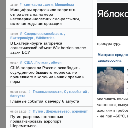
#
сим-карты
, дети
, Минцифры
11:49
Минцифры предложило запретить
отправлять на номера
несовершеннолетних смс-рассылки,
включая коды авторизации
#
Свердловскаяобласть
,
10:39
Екатеринбург
, Wildberries
В Екатеринбурге загорелся
прокуратуру.
логистический объект Wildberries после
атаки ВСУ
Минтранс предлож
авиакеросина
#
США
, Гилман
, обмен
09:27
США попросили Россию освободить
осужденного бывшего морпеха, не
принявшего в колонии наших правил и
норм
#
Главныеновости
, Сутьсобытий
,
06.08 18:33
6августа
увеличить колич
Главные события к вечеру 6 августа
частности, выпу
жесткими требо
#
Путин
, Шереметьево
, аэропорт
06.08 18:25
- не при –60°C,
Путин разрешил полностью
приватизировать аэропорт
Шереметьево