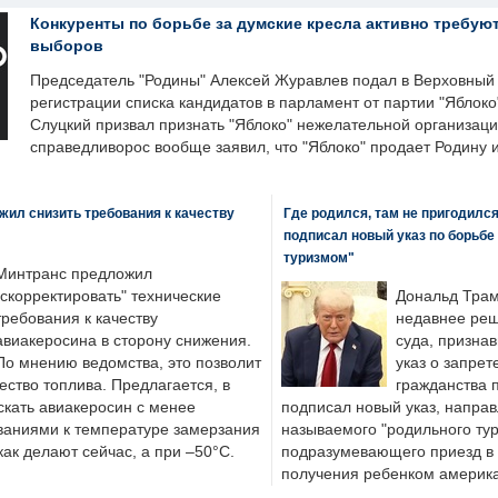
Конкуренты по борьбе за думские кресла активно требуют
выборов
Председатель "Родины" Алексей Журавлев подал в Верховный 
регистрации списка кандидатов в парламент от партии "Яблок
Слуцкий призвал признать "Яблоко" нежелательной организаци
справедливорос вообще заявил, что "Яблоко" продает Родину 
ил снизить требования к качеству
Где родился, там не пригодилс
подписал новый указ по борьбе
туризмом"
Минтранс предложил
"скорректировать" технические
Дональд Трам
требования к качеству
недавнее реш
авиакеросина в сторону снижения.
суда, призна
По мнению ведомства, это позволит
указ о запрет
ество топлива. Предлагается, в
гражданства 
скать авиакеросин с менее
подписал новый указ, направ
ваниями к температуре замерзания
называемого "родильного тур
 как делают сейчас, а при –50°C.
подразумевающего приезд в 
получения ребенком америка