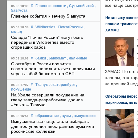
все чаще смотря
#
Главныеновости
, Сутьсобытий
,
05.08 18:39
5августа
Главные события к вечеру 5 августа
Нетаньяху заявил
планом трамповс
#
Wildberries
, ПочтаРоссии
,
05.08 18:38
ХАМАС
склад
Склады "Почты России" могут быть
переданы в Wildberries вместо
сгоревших хабов
#
банки
, банкомат
, наличные
05.08 18:03
С октября в России появится
возможность пополнять счет наличными
ХАМАС. По его 
через любой банкомат по СБП
планом, о кото
на прошлой нед
#
Ткачук
, екатеринбург
,
05.08 17:07
покушение
На Урале совершили покушение на
Операторы перест
главу завода-разработчика дронов
маркировки, но п
«Упырь» Ткачука
#
образование
, вузы
, выпускники
05.08 16:51
Выпускники все чаще стали выбирать
для поступления иностранные вузы или
российские колледжи