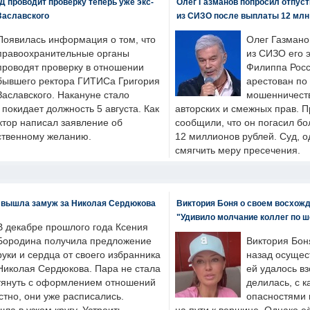
 проводит проверку теперь уже экс-
Олег Газманов попросил отпуст
Заславского
из СИЗО после выплаты 12 млн
Появилась информация о том, что
Олег Газмано
правоохранительные органы
из СИЗО его 
проводят проверку в отношении
Филиппа Росс
бывшего ректора ГИТИСа Григория
арестован по
Заславского. Накануне стало
мошенничеств
н покидает должность 5 августа. Как
авторских и смежных прав. П
ктор написал заявление об
сообщили, что он погасил бо
бственному желанию.
12 миллионов рублей. Суд, о
смягчить меру пресечения.
 вышла замуж за Николая Сердюкова
Виктория Боня о своем восхожд
"Удивило молчание коллег по ш
В декабре прошлого года Ксения
Бородина получила предложение
Виктория Бон
руки и сердца от своего избранника
назад осущес
Николая Сердюкова. Пара не стала
ей удалось вз
тянуть с оформлением отношений
делилась, с к
естно, они уже расписались.
опасностями 