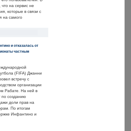
что на сервис не
я, которые в связи с
я на самого
нтино и отказалась от
пионаты частным
еждународной
тбола (FIFA) Джанни
овел встречу с
одством организации
м Рабате. На ней в
т по созданию
дажи доли прав на
рам. По итогам
держке Инфантино и