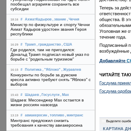
пообещал аграриям сохранить все
Теперь за дейс
субсидии
ответственност
общества. В эт
#
АхматКадыров
, звание
, Чечня
18:16
Министр по физкультуре и спорту Чечни
обязательными 
Ахмат Кадыров удостоен звания Героя
Уголовная же о
республики
течение года.
Подписанный пр
#
Трамп
, гражданство
, США
16:29
Где родился, там не пригодился:
возбуждённые 
Дональд Трамп подписал новый указ по
борьбе с "родильным туризмом"
Добавляйте
C
#
Политика
, "Яблоко"
, Журавлев
16:15
ЧИТАЙТЕ ТАК
Конкуренты по борьбе за думские
кресла активно требуют снять "Яблоко" с
Госдума принял
выборов
Госдума одобри
#
Шадаев
, Госуслуги
, Max
15:43
Шадаев: Мессенджер Max остается в
жизни россиян навсегда
#
авиакеросин
, топливо
, минтранс
13:19
Минтранс предложил снизить
96
Выделите ошибк
требования к качеству авиакеросина
КАРТИНА Д