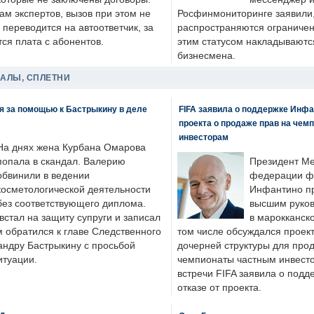
ам экспертов, вызов при этом не
Росфинмониторинге заявили, 
 переводится на автоответчик, за
распространяются ограничени
ся плата с абонентов.
этим статусом накладываютс
бизнесмена.
ДАЛЫ, СПЛЕТНИ
я за помощью к Бастрыкину в деле
FIFA заявила о поддержке Инфа
проекта о продаже прав на чем
инвесторам
На днях жена Курбана Омарова
попала в скандал. Валерию
Президент М
обвинили в ведении
федерации фу
косметологической деятельности
Инфантино пр
без соответствующего диплома.
высшим руков
стал на защиту супруги и записал
в марокканско
м обратился к главе Следственного
том числе обсуждался проек
андру Бастрыкину с просьбой
дочерней структуры для про
итуации.
чемпионаты частным инвесто
встречи FIFA заявила о под
отказе от проекта.