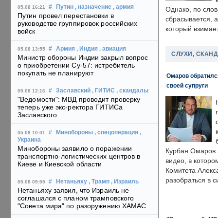
#
Путин
, назначение
, армия
05.08 16:21
Однако, по слов
Путин провел перестановки в
сбрасывается, а
руководстве группировок российских
который взимает
войск
#
Армия
, Индия
, авиация
05.08 13:55
СЛУХИ, СКАН
Министр обороны Индии закрыл вопрос
о приобретении Су-57: истребитель
покупать не планируют
Омаров обратилс
своей супруги
#
Заславский
, ГИТИС
, скандалы
05.08 12:16
"Ведомости": МВД проводит проверку
теперь уже экс-ректора ГИТИСа
Заславского
#
Минобороны
, спецоперация
,
05.08 10:01
Украина
Минобороны заявило о поражении
Курбан Омаров в
транспортно-логистических центров в
видео, в которо
Киеве и Киевской области
Комитета Алекс
разобраться в с
#
Нетаньяху
, Трамп
, Израиль
05.08 09:55
Нетаньяху заявил, что Израиль не
соглашался с планом трамповского
"Совета мира" по разоружению ХАМАС