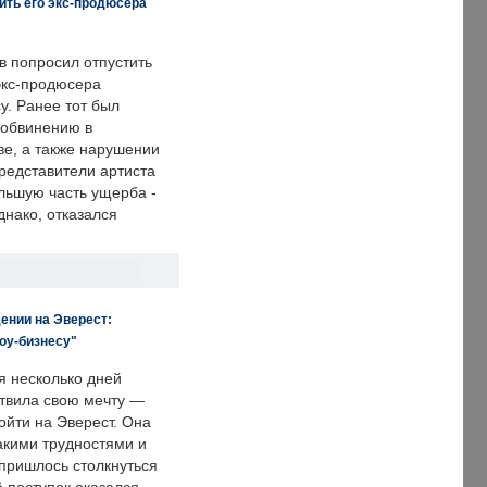
ить его экс-продюсера
в попросил отпустить
экс-продюсера
у. Ранее тот был
 обвинению в
е, а также нарушении
редставители артиста
льшую часть ущерба -
днако, отказался
ении на Эверест:
оу-бизнесу"
я несколько дней
твила свою мечту —
ойти на Эверест. Она
акими трудностями и
пришлось столкнуться