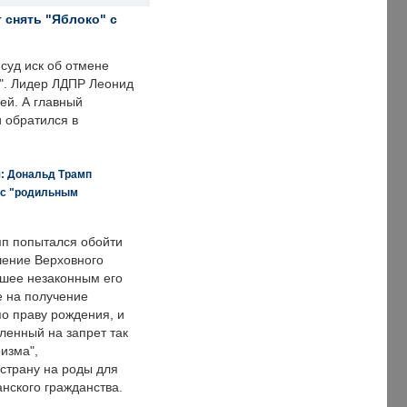
 снять "Яблоко" с
суд иск об отмене
о". Лидер ЛДПР Леонид
ей. А главный
и обратился в
я: Дональд Трамп
 с "родильным
п попытался обойти
ение Верховного
вшее незаконным его
е на получение
по праву рождения, и
ленный на запрет так
изма",
страну на роды для
нского гражданства.