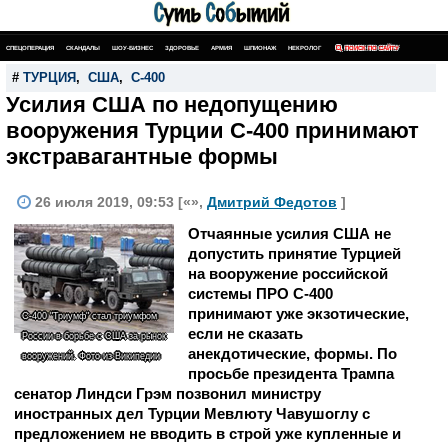
СПЕЦОПЕРАЦИЯ
СКАНДАЛЫ
ШОУ-БИЗНЕС
ЗДОРОВЬЕ
АРМИЯ
ШПИОНАЖ
НЕКРОЛОГ
ПОИСК ПО САЙТУ
#
ТУРЦИЯ
,
США
,
С-400
Усилия США по недопущению
вооружения Турции С-400 принимают
экстравагантные формы
26 июля 2019, 09:53 [«»,
Дмитрий Федотов
]
Отчаянные усилия США не
допустить принятие Турцией
на вооружение российской
системы ПРО С-400
принимают уже экзотические,
С-400 "Триумф" стал триумфом
если не сказать
России в борьбе с США за рынок
анекдотические, формы. По
вооружений. Фото из Википедии
просьбе президента Трампа
сенатор Линдси Грэм позвонил министру
иностранных дел Турции Мевлюту Чавушоглу с
предложением не вводить в строй уже купленные и