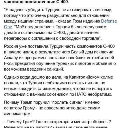
частично поставленные С-400.
"Я надеюсь убедить Турцию не активировать систему,
потому что это очень разрушительно для отношений
между нашими странами, - сказал Грэм изданию
Defense
One
. "Моё предложение к Турции было следующим:
давайте остановимся на С-400, давайте начнем
переговоры о соглашении о свободной торговле".
Россия уже поставила Турции часть компонентов С-400
в начале июля, в результате чего Белый дом исключил
Анкару из программы поставки новейших истребителей
F-35, прекратил обучение турецких пилотов и объявил о
возможном введении санкций.
Однако когда дошло до дела, на Капитолийском холме
поняли, что Турции необходимо послать сигнал, но
нельзя заходить слишком далеко, чтобы не испортить
отношения с важным союзником по НАТО необратимо.
Почему Трамп поручил "послать сигнал" именно
сенатору Грэму - не совсем понятно даже самим
американцам.
- Почему Грэм? Где госсекретарь и министр обороны?
Разве это не их работа? - выразил свое недоумение