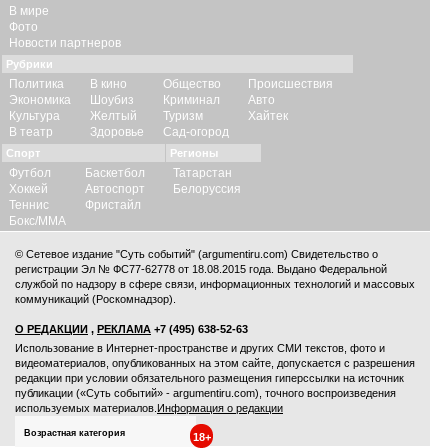
В мире
Фото
Новости партнеров
Рубрики
Политика
В кино
Общество
Происшествия
Экономика
Шоубиз
Криминал
Авто
Культура
Желтый
Туризм
Хайтек
В театр
Здоровье
Сад-огород
Спорт
Регионы
Футбол
Баскетбол
Татарстан
Хоккей
Автоспорт
Белоруссия
Теннис
Фристайл
Бокс/ММА
© Сетевое издание "Суть событий" (argumentiru.com) Свидетельство о
регистрации Эл № ФС77-62778 от 18.08.2015 года. Выдано Федеральной
службой по надзору в сфере связи, информационных технологий и массовых
коммуникаций (Роскомнадзор).
О РЕДАКЦИИ
,
РЕКЛАМА
+7 (495) 638-52-63
Использование в Интернет-пространстве и других СМИ текстов, фото и
видеоматериалов, опубликованных на этом сайте, допускается с
разрешения
редакции
при условии обязательного размещения гиперссылки на источник
публикации («Суть событий» - argumentiru.com), точного воспроизведения
используемых материалов.
Информация о редакции
Возрастная категория
18+