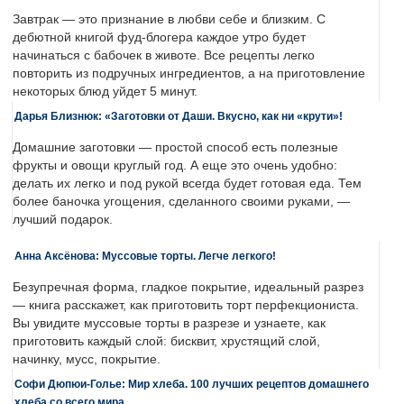
Завтрак — это признание в любви себе и близким. С
дебютной книгой фуд-блогера каждое утро будет
начинаться с бабочек в животе. Все рецепты легко
повторить из подручных ингредиентов, а на приготовление
некоторых блюд уйдет 5 минут.
Дарья Близнюк: «Заготовки от Даши. Вкусно, как ни «крути»!
Домашние заготовки — простой способ есть полезные
фрукты и овощи круглый год. А еще это очень удобно:
делать их легко и под рукой всегда будет готовая еда. Тем
более баночка угощения, сделанного своими руками, —
лучший подарок.
Анна Аксёнова: Муссовые торты. Легче легкого!
Безупречная форма, гладкое покрытие, идеальный разрез
— книга расскажет, как приготовить торт перфекциониста.
Вы увидите муссовые торты в разрезе и узнаете, как
приготовить каждый слой: бисквит, хрустящий слой,
начинку, мусс, покрытие.
Софи Дюпюи-Голье: Мир хлеба. 100 лучших рецептов домашнего
хлеба со всего мира