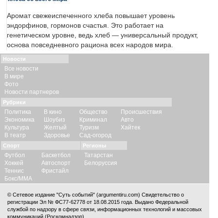
Аромат свежеиспеченного хлеба повышает уровень
эндорфинов, гормонов счастья. Это работает на
генетическом уровне, ведь хлеб — универсальный продукт,
основа повседневного рациона всех народов мира.
Новости
Все новости
В мире
Фото
Новости партнеров
Рубрики
Политика
В кино
Общество
Происшествия
Экономика
Шоубиз
Криминал
Авто
Культура
Желтый
Туризм
Хайтек
В театр
Здоровье
Сад-огород
Спорт
Регионы
Футбол
Баскетбол
Татарстан
Хоккей
Автоспорт
Белоруссия
Теннис
Фристайл
Бокс/ММА
© Сетевое издание "Суть событий" (argumentiru.com) Свидетельство о
регистрации Эл № ФС77-62778 от 18.08.2015 года. Выдано Федеральной
службой по надзору в сфере связи, информационных технологий и массовых
коммуникаций (Роскомнадзор).