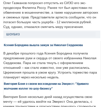
Олег Газманов попросил отпустить из СИЗО его экс-
продюсера Филиппа Россу. Ранее тот был арестован по
обвинению в мошенничестве, а также нарушении авторских
и смежных прав. Представители артиста сообщили, что он
погасил большую часть ущерба - 12 миллионов рублей.
Суд, однако, отказался смягчить меру пресечения.
ШОУБИЗ
Ксения Бородина вышла замуж за Николая Сердюкова
В декабре прошлого года Ксения Бородина получила
предложение руки и сердца от своего избранника Николая
Сердюкова. Пара не стала тянуть с оформлением
отношений – как стало известно, они уже расписались.
Церемония прошла в узком кругу. Устроить торжество пара
планирует через несколько недель.
Виктория Боня о своем восхождении на Эверест: "Удивило
молчание коллег по шоу-бизнесу"
Виктория Боня несколько дней назад осуществила свою
мечту — ей удалось взойти на Эверест. Она делилась, с
какими трудностями и опасностями пришлось столкнуться