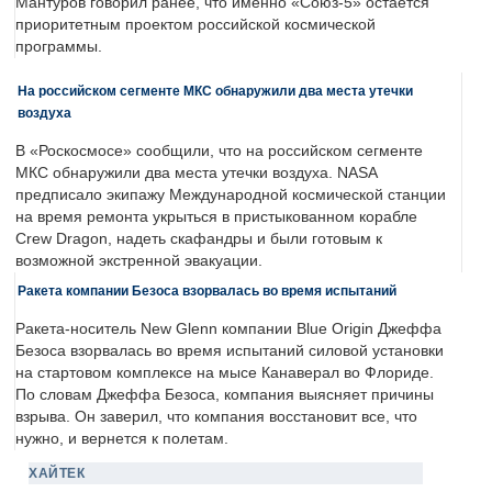
Мантуров говорил ранее, что именно «Союз-5» остается
приоритетным проектом российской космической
программы.
На российском сегменте МКС обнаружили два места утечки
воздуха
В «Роскосмосе» сообщили, что на российском сегменте
МКС обнаружили два места утечки воздуха. NASA
предписало экипажу Международной космической станции
на время ремонта укрыться в пристыкованном корабле
Crew Dragon, надеть скафандры и были готовым к
возможной экстренной эвакуации.
Ракета компании Безоса взорвалась во время испытаний
Ракета-носитель New Glenn компании Blue Origin Джеффа
Безоса взорвалась во время испытаний силовой установки
на стартовом комплексе на мысе Канаверал во Флориде.
По словам Джеффа Безоса, компания выясняет причины
взрыва. Он заверил, что компания восстановит все, что
нужно, и вернется к полетам.
ХАЙТЕК