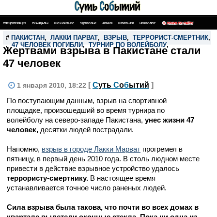
СПЕЦОПЕРАЦИЯ
СКАНДАЛЫ
ШОУ-БИЗНЕС
ЗДОРОВЬЕ
АРМИЯ
ШПИОНАЖ
НЕКРОЛОГ
ПОИСК ПО САЙТУ
#
ПАКИСТАН
,
ЛАККИ ПАРВАТ
,
ВЗРЫВ
,
ТЕРРОРИСТ-СМЕРТНИК
,
,
47 ЧЕЛОВЕК ПОГИБЛИ
,
ТУРНИР ПО ВОЛЕЙБОЛУ
,
Жертвами взрыва в Пакистане стали
47 человек
[
С
уть
С
о
б
ытий
]
1 января 2010, 18:22
По поступающим данным, взрыв на спортивной
площадке, произошедший во время турнира по
волейболу на северо-западе Пакистана,
унес жизни 47
человек,
десятки людей пострадали.
Напомню,
взрыв в городе Лакки Марват
прогремел в
пятницу, в первый день 2010 года. В столь людном месте
привести в действие взрывное устройство удалось
террористу-смертнику.
В настоящее время
устанавливается точное число раненых людей.
Сила взрыва была такова, что почти во всех домах в
квартале вылетели оконные стекла. Пока ни одна из