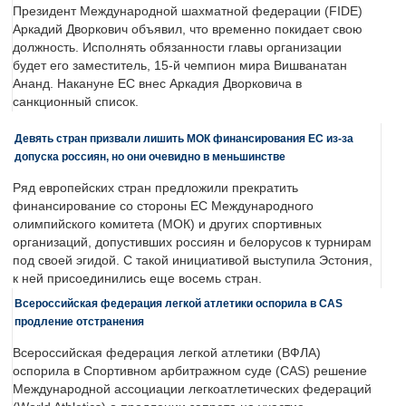
Президент Международной шахматной федерации (FIDE)
Аркадий Дворкович объявил, что временно покидает свою
должность. Исполнять обязанности главы организации
будет его заместитель, 15-й чемпион мира Вишванатан
Ананд. Накануне ЕС внес Аркадия Дворковича в
санкционный список.
Девять стран призвали лишить МОК финансирования ЕС из-за
допуска россиян, но они очевидно в меньшинстве
Ряд европейских стран предложили прекратить
финансирование со стороны ЕС Международного
олимпийского комитета (МОК) и других спортивных
организаций, допустивших россиян и белорусов к турнирам
под своей эгидой. С такой инициативой выступила Эстония,
к ней присоединились еще восемь стран.
Всероссийская федерация легкой атлетики оспорила в CAS
продление отстранения
Всероссийская федерация легкой атлетики (ВФЛА)
оспорила в Спортивном арбитражном суде (CAS) решение
Международной ассоциации легкоатлетических федераций