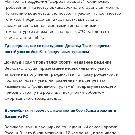
Минтранс предложил "скорректировать" технические
требования к качеству авиакеросина в сторону снижения.
По мнению ведомства, это позволит увеличить количество
топлива. Предлагается, в частности, выпускать
авиакеросин с менее жесткими требованиями к
температуре замерзания - не при –60°C, как делают
сейчас, а при –50°C.
Где родился, там не пригодился: Дональд Трамп подписал
новый указ по борьбе с "родильным туризмом"
Дональд Трамп попытался обойти недавнее решение
Верховного суда, признавшее незаконным его указ о
запрете на получение гражданства по праву рождения, и
подписал новый указ, направленный на запрет так
называемого "родильного туризма", подразумевающего
приезд в страну на роды для получения ребенком
американского гражданства.
Великобритания ввела санкции против Озон банка и еще пяти
банков из РФ
Великобритания расширила санкционный список против
России.В него были включены 12 компаний, в том числе