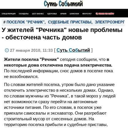
СПЕЦОПЕРАЦИЯ
СКАНДАЛЫ
ШОУ-БИЗНЕС
ЗДОРОВЬЕ
АРМИЯ
ШПИОНАЖ
НЕКРОЛОГ
ПОИСК ПО САЙТУ
#
ПОСЕЛОК "РЕЧНИК"
,
СУДЕБНЫЕ ПРИСТАВЫ
,
ЭЛЕКТРОЭНЕРГИ
У жителей "Речника" новые проблемы
- обесточена часть домов
[
С
уть
С
о
б
ытий
]
27 января 2010, 11:33
Жители поселка "Речник"
сегодня сообщили, что
в
некоторые дома отключена подача электричества.
По последней информации, снос домов в поселке пока
не возобновился.
По словам жителей поселка, утром было дано указание
отключить электричество в нескольких домах. Однако,
по словам мужчины из "Речника", в такой мороз у людей
нет возможности сразу перейти на автономные
источники питания. По его словам, в поселок уже
приехали самосвалы и экскаватор. Они разгребают
строительный мусор от снесенных домов. На
территорию поселка прибыли и судебные приставы,