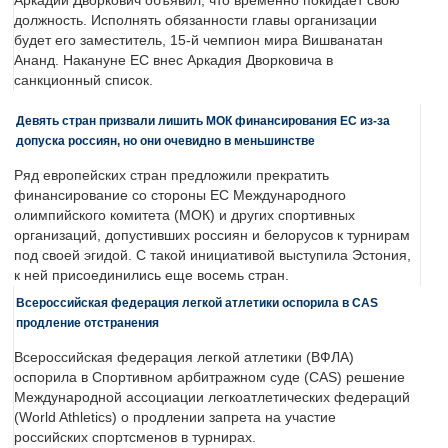
Аркадий Дворкович объявил, что временно покидает свою
должность. Исполнять обязанности главы организации
будет его заместитель, 15-й чемпион мира Вишванатан
Ананд. Накануне ЕС внес Аркадия Дворковича в
санкционный список.
Девять стран призвали лишить МОК финансирования ЕС из-за
допуска россиян, но они очевидно в меньшинстве
Ряд европейских стран предложили прекратить
финансирование со стороны ЕС Международного
олимпийского комитета (МОК) и других спортивных
организаций, допустивших россиян и белорусов к турнирам
под своей эгидой. С такой инициативой выступила Эстония,
к ней присоединились еще восемь стран.
Всероссийская федерация легкой атлетики оспорила в CAS
продление отстранения
Всероссийская федерация легкой атлетики (ВФЛА)
оспорила в Спортивном арбитражном суде (CAS) решение
Международной ассоциации легкоатлетических федераций
(World Athletics) о продлении запрета на участие
российских спортсменов в турнирах.