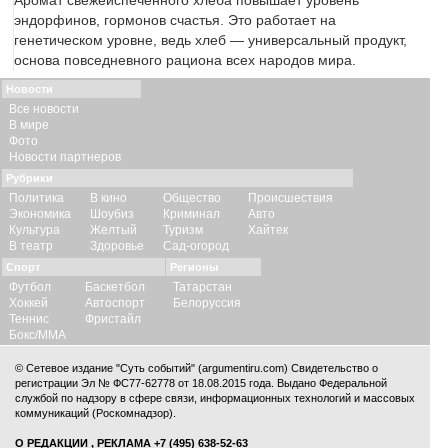
Аромат свежеиспеченного хлеба повышает уровень
эндорфинов, гормонов счастья. Это работает на
генетическом уровне, ведь хлеб — универсальный продукт,
основа повседневного рациона всех народов мира.
Новости
Все новости
В мире
Фото
Новости партнеров
Рубрики
Политика
В кино
Общество
Происшествия
Экономика
Шоубиз
Криминал
Авто
Культура
Желтый
Туризм
Хайтек
В театр
Здоровье
Сад-огород
Спорт
Регионы
Футбол
Баскетбол
Татарстан
Хоккей
Автоспорт
Белоруссия
Теннис
Фристайл
Бокс/ММА
© Сетевое издание "Суть событий" (argumentiru.com) Свидетельство о
регистрации Эл № ФС77-62778 от 18.08.2015 года. Выдано Федеральной
службой по надзору в сфере связи, информационных технологий и массовых
коммуникаций (Роскомнадзор).
О РЕДАКЦИИ
,
РЕКЛАМА
+7 (495) 638-52-63