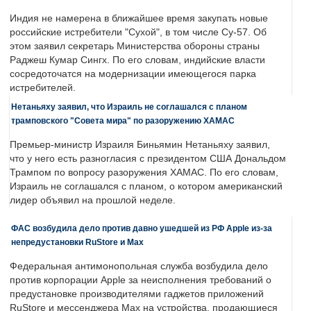
Индия не намерена в ближайшее время закупать новые
российские истребители "Сухой", в том числе Су-57. Об
этом заявил секретарь Министерства обороны страны
Раджеш Кумар Сингх. По его словам, индийские власти
сосредоточатся на модернизации имеющегося парка
истребителей.
Нетаньяху заявил, что Израиль не соглашался с планом
трамповского "Совета мира" по разоружению ХАМАС
Премьер-министр Израиля Биньямин Нетаньяху заявил,
что у него есть разногласия с президентом США Дональдом
Трампом по вопросу разоружения ХАМАС. По его словам,
Израиль не соглашался с планом, о котором американский
лидер объявил на прошлой неделе.
ФАС возбудила дело против давно ушедшей из РФ Apple из-за
непредустановки RuStore и Max
Федеральная антимонопольная служба возбудила дело
против корпорации Apple за неисполнения требований о
предустановке производителями гаджетов приложений
RuStore и мессенджера Max на устройства, продающиеся