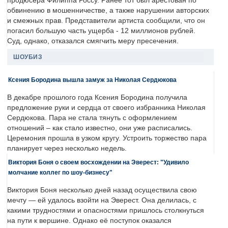
продюсера Филиппа Россу. Ранее тот был арестован по
обвинению в мошенничестве, а также нарушении авторских
и смежных прав. Представители артиста сообщили, что он
погасил большую часть ущерба - 12 миллионов рублей.
Суд, однако, отказался смягчить меру пресечения.
ШОУБИЗ
Ксения Бородина вышла замуж за Николая Сердюкова
В декабре прошлого года Ксения Бородина получила
предложение руки и сердца от своего избранника Николая
Сердюкова. Пара не стала тянуть с оформлением
отношений – как стало известно, они уже расписались.
Церемония прошла в узком кругу. Устроить торжество пара
планирует через несколько недель.
Виктория Боня о своем восхождении на Эверест: "Удивило
молчание коллег по шоу-бизнесу"
Виктория Боня несколько дней назад осуществила свою
мечту — ей удалось взойти на Эверест. Она делилась, с
какими трудностями и опасностями пришлось столкнуться
на пути к вершине. Однако её поступок оказался