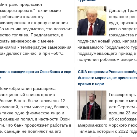
Минтранс предложил
"скорректировать" технические
Дональд Трам
требования к качеству
недавнее реш
авиакеросина в сторону снижения.
суда, призна
По мнению ведомства, это позволит
указ о запрет
ество топлива. Предлагается, в
гражданства 
скать авиакеросин с менее
подписал новый указ, направ
ваниями к температуре замерзания
называемого "родильного тур
 как делают сейчас, а при –50°C.
подразумевающего приезд в 
получения ребенком америка
вела санкции против Озон банка и еще
США попросили Россию освобо
Ф
бывшего морпеха, не принявшег
правил и норм
Великобритания расширила
санкционный список против
Госсекретарь
России.В него были включены 12
встрече с ми
компаний, в том числе ряд банков,
дел Сергеем 
а также одно физическое лицо и
прошла 23 ию
д санкции попал, в частности Озон
об освобожде
ли, что банк продолжает работать в
американского морского пех
, санкции не повлияют на его
Гилмана, который с 2022 год