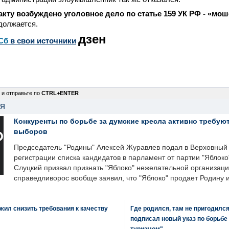
кту возбуждено уголовное дело по статье 159 УК РФ - «мош
должается.
дзен
Сб
в свои источники
 и отправьте по
CTRL+ENTER
НЯ
Конкуренты по борьбе за думские кресла активно требуют
выборов
Председатель "Родины" Алексей Журавлев подал в Верховный 
регистрации списка кандидатов в парламент от партии "Яблок
Слуцкий призвал признать "Яблоко" нежелательной организаци
справедливорос вообще заявил, что "Яблоко" продает Родину 
ил снизить требования к качеству
Где родился, там не пригодилс
подписал новый указ по борьбе
туризмом"