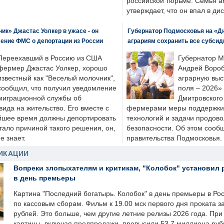
российской тюрьме. Семья 
утверждает, что он впал в ди
к» Джастас Уолкер в ужасе - он
Губернатор Подмосковья на «Д
ение ФМС о депортации из России
аграриям сохранить все субсид
Переехавший в Россию из США
Губернатор М
фермер Джастас Уолкер, хорошо
Андрей Вороб
известный как "Веселый молочник",
аграрную выс
сообщил, что получил уведомление
поля – 2026»
миграционной службы об
Дмитровского 
ида на жительство. Его вместе с
фермерами меры поддержки
йшее время должны депортировать
технологий и задачи продов
стало причиной такого решения, он,
безопасности. Об этом сооб
е знает.
правительства Подмосковья.
ИКАЦИИ
Вопреки злопыхателям и критикам, "Колобок" установил 
в день премьеры
Картина "Последний богатырь. Колобок" в день премьеры в Ро
по кассовым сборам. Фильм к 19.00 мск первого дня проката 
рублей. Это больше, чем другие летние релизы 2026 года. Пр
картины, включая предпродажи, превысили 53,7 миллиона руб