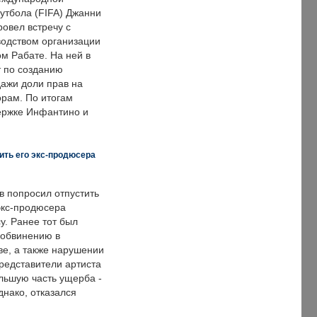
тбола (FIFA) Джанни
овел встречу с
одством организации
м Рабате. На ней в
т по созданию
дажи доли прав на
рам. По итогам
держке Инфантино и
ить его экс-продюсера
в попросил отпустить
экс-продюсера
у. Ранее тот был
 обвинению в
е, а также нарушении
редставители артиста
льшую часть ущерба -
днако, отказался