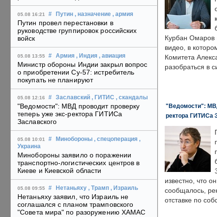
#
Путин
, назначение
, армия
05.08 16:21
Путин провел перестановки в
руководстве группировок российских
Курбан Омаров в
войск
видео, в которо
#
Армия
, Индия
, авиация
05.08 13:55
Комитета Алекс
Министр обороны Индии закрыл вопрос
разобраться в с
о приобретении Су-57: истребитель
покупать не планируют
#
Заславский
, ГИТИС
, скандалы
05.08 12:16
"Ведомости": МВД проводит проверку
"Ведомости": МВД
теперь уже экс-ректора ГИТИСа
ректора ГИТИСа 
Заславского
#
Минобороны
, спецоперация
,
05.08 10:01
Украина
Минобороны заявило о поражении
транспортно-логистических центров в
Киеве и Киевской области
известно, что о
#
Нетаньяху
, Трамп
, Израиль
05.08 09:55
сообщалось, ре
Нетаньяху заявил, что Израиль не
отставке по со
соглашался с планом трамповского
"Совета мира" по разоружению ХАМАС