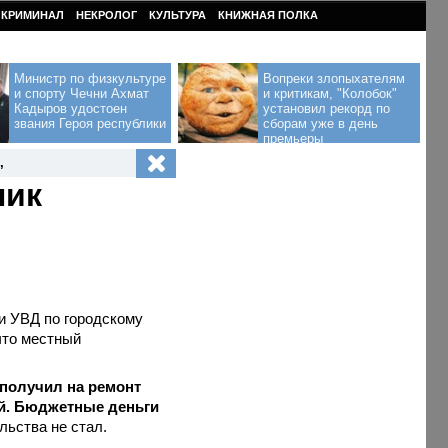
КРИМИНАЛ
НЕКРОЛОГ
КУЛЬТУРА
КНИЖНАЯ ПОЛКА
Министр по физкультуре
Вопреки злопыхателям
и спорту Чечни Ахмат
и критикам, "Колобок"
Кадыров удостоен
установил рекорд по
звания Героя республики
сборам уже в день
премьеры
,
ник
и УВД по городскому
что местный
получил на ремонт
ей. Бюджетные деньги
льства не стал.