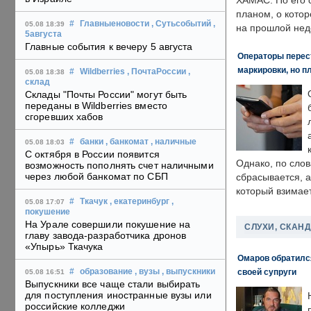
ХАМАС. По его 
планом, о кото
#
Главныеновости
, Сутьсобытий
,
05.08 18:39
на прошлой нед
5августа
Главные события к вечеру 5 августа
Операторы перест
маркировки, но п
#
Wildberries
, ПочтаРоссии
,
05.08 18:38
склад
Склады "Почты России" могут быть
переданы в Wildberries вместо
сгоревших хабов
#
банки
, банкомат
, наличные
05.08 18:03
С октября в России появится
Однако, по слов
возможность пополнять счет наличными
через любой банкомат по СБП
сбрасывается, а
который взимает
#
Ткачук
, екатеринбург
,
05.08 17:07
покушение
На Урале совершили покушение на
СЛУХИ, СКАН
главу завода-разработчика дронов
«Упырь» Ткачука
Омаров обратилс
своей супруги
#
образование
, вузы
, выпускники
05.08 16:51
Выпускники все чаще стали выбирать
для поступления иностранные вузы или
российские колледжи