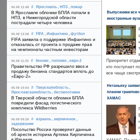
#
Ярославль
, НПЗ
, пожар
06.08 12:48
Выпускники все 
В Ярославле обломки БПЛА попали в
НПЗ, в Нижегородской области
иностранные вуз
пострадали четыре человека
#
FIFA
, Инфантино
, футбол
06.08 12:08
FIFA заявила о поддержке Инфантино и
отказалась от проекта о продаже прав
на чемпионаты частным инвесторам
Приоритет отда
#
бензин
, топливо
, евро-2
06.08 11:25
Правительство РФ разрешило ввоз и
кто поступает п
продажу бензина стандартов вплоть до
все чаще смотря
«Евро-2»
Нетаньяху заявил
#
Тверскаяобласть
,
06.08 10:04
планом трамповс
Ярославскаяобласть
, беспилотники
В Тверской области обломки БПЛА
ХАМАС
повредили фасад логистического
комплекса Wildberries
#
израиль
, кирпиченок
,
06.08 09:26
задержание
Посольство России проверяет данные
об аресте историка Артема Кирпиченка
в Израиле