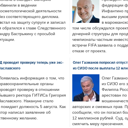
обвинили в ведении
федерации фу
косметологической деятельности
Инфантино пр
без соответствующего диплома.
высшим руков
стал на защиту супруги и записал
в марокканско
м обратился к главе Следственного
том числе обсуждался проек
андру Бастрыкину с просьбой
дочерней структуры для про
итуации.
чемпионаты частным инвесто
встречи FIFA заявила о под
отказе от проекта.
 проводит проверку теперь уже экс-
Олег Газманов попросил отпуст
Заславского
из СИЗО после выплаты 12 млн
Появилась информация о том, что
Олег Газмано
правоохранительные органы
из СИЗО его 
проводят проверку в отношении
Филиппа Росс
бывшего ректора ГИТИСа Григория
арестован по
Заславского. Накануне стало
мошенничеств
н покидает должность 5 августа. Как
авторских и смежных прав. П
ктор написал заявление об
сообщили, что он погасил бо
бственному желанию.
12 миллионов рублей. Суд, о
смягчить меру пресечения.