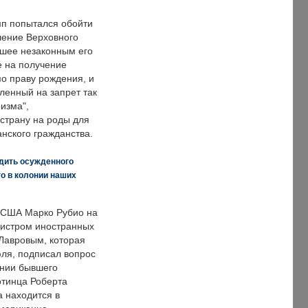
п попытался обойти
ение Верховного
вшее незаконным его
е на получение
по праву рождения, и
ленный на запрет так
изма",
страну на роды для
нского гражданства.
дить осужденного
о в колонии наших
 США Марко Рубио на
нистром иностранных
Лавровым, которая
ля, подписал вопрос
нии бывшего
отинца Роберта
а находится в