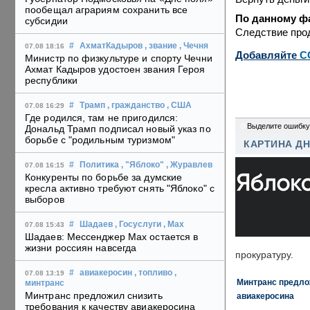
пообещал аграриям сохранить все
По данному фа
субсидии
Следствие про
#
АхматКадыров
, звание
, Чечня
07.08 18:16
Добавляйте
C
Министр по физкультуре и спорту Чечни
Ахмат Кадыров удостоен звания Героя
республики
#
Трамп
, гражданство
, США
07.08 16:29
Где родился, там не пригодился:
0
Выделите ошибку
Дональд Трамп подписал новый указ по
борьбе с "родильным туризмом"
КАРТИНА Д
#
Политика
, "Яблоко"
, Журавлев
07.08 16:15
Конкуренты по борьбе за думские
кресла активно требуют снять "Яблоко" с
выборов
#
Шадаев
, Госуслуги
, Max
07.08 15:43
Шадаев: Мессенджер Max остается в
жизни россиян навсегда
прокуратуру.
#
авиакеросин
, топливо
,
07.08 13:19
Минтранс предлож
минтранс
Минтранс предложил снизить
авиакеросина
требования к качеству авиакеросина