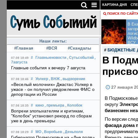
КАРТИНА ДНЯ
СПЕ
ПОИСК ПО САЙТ
В Ека
загор
логис
Wildb
Наши ленты:
ВСУ
#Главная
#ВСЯ
#Скандалы
#
БЮДЖЕТНЫЕ 
В Подм
#
Главныеновости
, Сутьсобытий
,
07.08 18:49
7августа
Главные события к вечеру 7 августа
присво
#
Уолкер
, ВНЖ
, выдворение
07.08 18:46
«Веселый молочник» Джастас Уолкер в
27 января 2
ужасе - он получил уведомление ФМС о
депортации из России
В Подмосковье 
округу
Электро
#
кино
, премьера
, Колобок
07.08 18:35
бизнесмен нез
Вопреки злопыхателям и критикам,
"Колобок" установил рекорд по сборам
По версии след
уже в день премьеры
фасада дома п
предпринимател
#
МО
, Воробьев
, Деньполя
07.08 18:29
Вернуть деньги
Губернатор Подмосковья на «Дне поля»