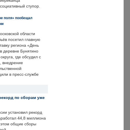
американца
ссоциативный ступор.
не поля» пообещал
ии
осковской области
ьёв посетил главную
тавку региона «День
 в деревне Бунятино
округа, где обсудил с
, внедрение
ольственной
щили в пресс-службе
рекорд по сборам уже
ссии установил рекорд
заработал 44,8 миллиона
и этом общие сборы
лей.