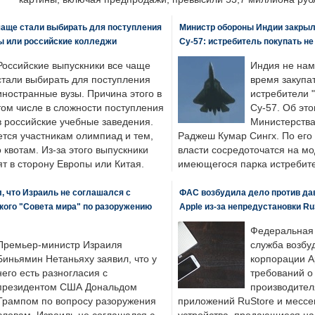
чаще стали выбирать для поступления
Министр обороны Индии закрыл
ы или российские колледжи
Су-57: истребитель покупать н
Российские выпускники все чаще
Индия не нам
стали выбирать для поступления
время закупа
иностранные вузы. Причина этого в
истребители "
том числе в сложности поступления
Су-57. Об это
в российские учебные заведения.
Министерства
ется участникам олимпиад и тем,
Раджеш Кумар Сингх. По его
о квотам. Из-за этого выпускники
власти сосредоточатся на м
т в сторону Европы или Китая.
имеющегося парка истребит
, что Израиль не соглашался с
ФАС возбудила дело против да
кого "Совета мира" по разоружению
Apple из-за непредустановки Ru
Федеральная
Премьер-министр Израиля
служба возбу
Биньямин Нетаньяху заявил, что у
корпорации A
него есть разногласия с
требований о
президентом США Дональдом
производител
Трампом по вопросу разоружения
приложений RuStore и месс