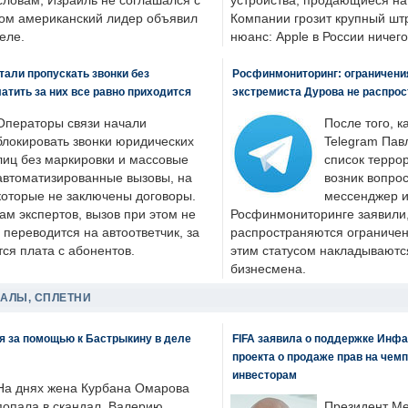
словам, Израиль не соглашался с
устройства, продающиеся на
ром американский лидер объявил
Компании грозит крупный штр
еле.
нюанс: Apple в России ничего
али пропускать звонки без
Росфинмониторинг: ограничения
латить за них все равно приходится
экстремиста Дурова не распрос
Операторы связи начали
После того, к
блокировать звонки юридических
Telegram Пав
лиц без маркировки и массовые
список террор
автоматизированные вызовы, на
возник вопрос
которые не заключены договоры.
мессенджер и
ам экспертов, вызов при этом не
Росфинмониторинге заявили, 
 переводится на автоответчик, за
распространяются ограничени
ся плата с абонентов.
этим статусом накладываютс
бизнесмена.
ДАЛЫ, СПЛЕТНИ
я за помощью к Бастрыкину в деле
FIFA заявила о поддержке Инфа
проекта о продаже прав на чем
инвесторам
На днях жена Курбана Омарова
попала в скандал. Валерию
Президент М