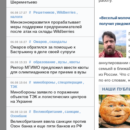
работу.
Шереметьево
#
Решетников
, Wildberries
,
06.08 17:27
налоги
«Веселый молочни
Минэкономразвития прорабатывает
получил уведомл
меры поддержки предпринимателей
после атак на склады Wildberries
#
Омаров
, скандалы
06.08 16:27
Омаров обратился за помощью к
Бастрыкину в деле своей супруги
#
образование
, вузы
, квоты
аннулировании в
06.08 15:33
Ректор МГИМО предложил ввести квоты
семьей в ближа
для олимпиадников при приеме в вузы
из России. Что 
по его словам, н
#
минобороны
, спецоперация
,
06.08 15:04
ТЭК
НАШИ ПУБЛ
Минобороны заявило о поражении
объектов ТЭК и логистических центров
на Украине
#
Великобритания
, санкции
,
06.08 13:18
Озонбанк
Великобритания ввела санкции против
Озон банка и еще пяти банков из РФ