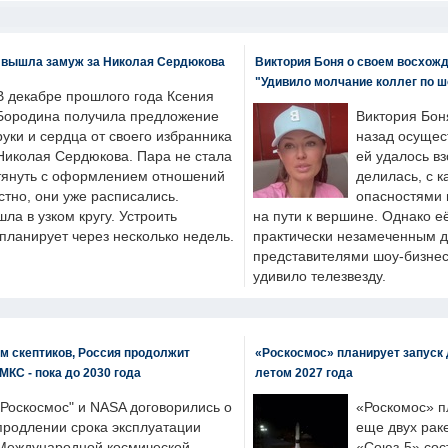
 вышла замуж за Николая Сердюкова
Виктория Боня о своем восхожд
"Удивило молчание коллег по ш
В декабре прошлого года Ксения
Бородина получила предложение
Виктория Бон
руки и сердца от своего избранника
назад осущес
Николая Сердюкова. Пара не стала
ей удалось вз
тянуть с оформлением отношений
делилась, с к
естно, они уже расписались.
опасностями 
а в узком кругу. Устроить
на пути к вершине. Однако е
планирует через несколько недель.
практически незамеченным 
представителями шоу-бизнес
удивило телезвезду.
м скептиков, Россия продолжит
«Роскосмос» планирует запуск 
МКС - пока до 2030 года
летом 2027 года
"Роскосмос" и NASA договорились о
«Роскомос» пл
продлении срока эксплуатации
еще двух рак
Международной космической
«Союз-5» сос