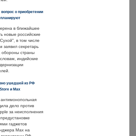
 вопрос о приобретении
е планируют
ерена в ближайшее
ть новые российские
Сухой", в том числе
м заявил секретарь
 обороны страны
 словам, индийские
одернизации
елей.
вно ушедшей из РФ
Store и Max
 антимонопольная
дила дело против
pple за неисполнения
 предустановке
ями гаджетов
енджера Max на