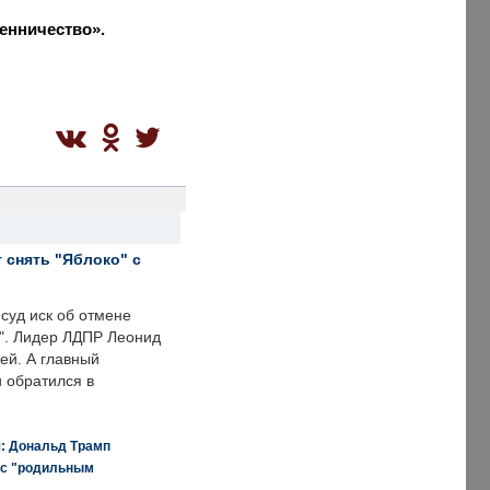
енничество».
 снять "Яблоко" с
суд иск об отмене
о". Лидер ЛДПР Леонид
ей. А главный
и обратился в
я: Дональд Трамп
 с "родильным