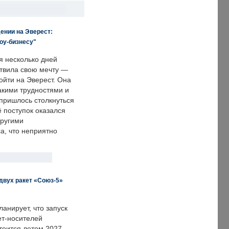
ении на Эверест:
оу-бизнесу"
я несколько дней
твила свою мечту —
ойти на Эверест. Она
акими трудностями и
пришлось столкнуться
ё поступок оказался
другими
а, что неприятно
двух ракет «Союз-5»
анирует, что запуск
ет-носителей
тоится летом 2027