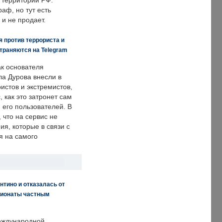
 территории РФ.
аф, но тут есть
 и не продает.
 против террориста и
траняются на Telegram
ак основателя
ла Дурова внесли в
истов и экстремистов,
, как это затронет сам
 его пользователей. В
что на сервис не
я, которые в связи с
я на самого
нтино и отказалась от
пионаты частным
еждународной