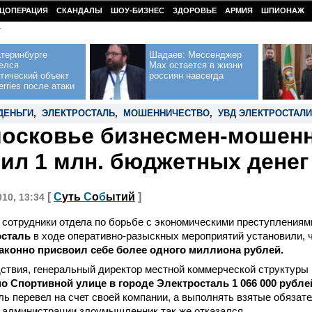
ЦОПЕРАЦИЯ
СКАНДАЛЫ
ШОУ-БИЗНЕС
ЗДОРОВЬЕ
АРМИЯ
ШПИОНАЖ
У
теринбурге
Шадаев: Мессенджер
елся
Max остается в жизни
тический объект
россиян навсегда
erries после атаки
ДЕНЬГИ
,
ЭЛЕКТРОСТАЛЬ
,
МОШЕННИЧЕСТВО
,
УВД ЭЛЕКТРОСТАЛИ
осковье бизнесмен-мошен
ил 1 млн. бюджетных денег
[
С
уть
С
о
б
ытий
]
010, 13:34
сотрудники отдела по борьбе с экономическими преступлениям
сталь
в ходе оперативно-разыскных мероприятий установили, 
аконно присвоил себе более одного миллиона рублей.
ствия, генеральный директор местной коммерческой структуры
о Спортивной улице в городе Электросталь 1 066 000 рубл
ь перевел на счет своей компании, а выполнять взятые обязате
 администрации злоумышленник так же отказался.