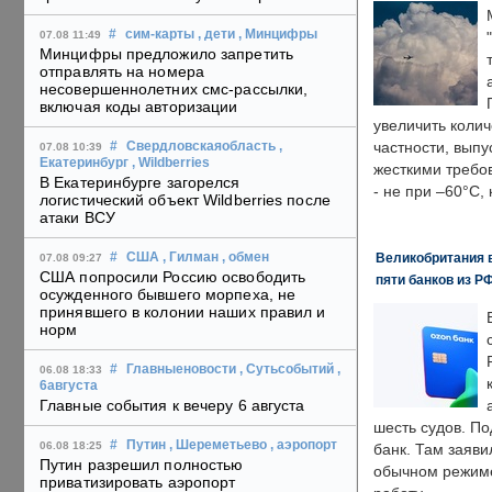
#
сим-карты
, дети
, Минцифры
07.08 11:49
Минцифры предложило запретить
отправлять на номера
несовершеннолетних смс-рассылки,
включая коды авторизации
увеличить колич
частности, выпу
#
Свердловскаяобласть
,
07.08 10:39
Екатеринбург
, Wildberries
жесткими требо
В Екатеринбурге загорелся
- не при –60°C,
логистический объект Wildberries после
атаки ВСУ
Великобритания в
#
США
, Гилман
, обмен
07.08 09:27
США попросили Россию освободить
пяти банков из Р
осужденного бывшего морпеха, не
принявшего в колонии наших правил и
норм
#
Главныеновости
, Сутьсобытий
,
06.08 18:33
6августа
Главные события к вечеру 6 августа
шесть судов. По
#
Путин
, Шереметьево
, аэропорт
06.08 18:25
банк. Там заяви
Путин разрешил полностью
обычном режиме
приватизировать аэропорт