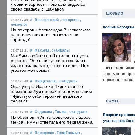
любви и верности показала видео со
своей свадьбы с Шаманом
ШОУБИЗ
#
Высоковский
, похороны
,
06.07 17:49
некролог
Ксения Бородина
На похороны Александра Высоковского
не пришел никто из его коллег по
"Бригаде"
#
МакSим
, скандалы
06.07 16:21
МакSим сообщила об отмене выпуска
ее книги: "Большие дяди позвонили в
издательство, мне, в типографию. Под
– как стало изв
угрозой моя семья"
Церемония прошл
торжество пара 
#
Пирцхалава
, скандалы
04.07 23:48
Экс-супруга Ираклия Пирцхалавы о
признании Лукьяновой про роман с ним:
"Чувствую себя героиней дешевого
сериала"
НАУКА
#
Седокова
, Тимма
, скандалы
03.07 17:10
Вопреки прогноза
На обвинения Анны Седоковой в адрес
участие в работе 
Яниса Тиммы ответила его первая жена
#
Плющенко
, ГномГномыч
,
02.07 16:38