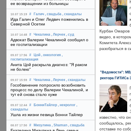
ее возвращении из больницы
#
Галич
, свадьба
, скандалы
10.07 15:19
Ида Галич и Олег Ледвич поженились в
Северной Осетии
Курбан Омаров в
#
Чекалина
, Лерчек
, суд
10.07 14:48
видео, в которо
Адвокат Валерии Чекалиной сообщил о
Комитета Алекс
ее госпитализации
разобраться в с
#
Цой
, онкология
,
09.07 17:56
госпитализация
Анита Цой раскрыла диагноз: "Я раком
не болею"
"Ведомости": МВД
ректора ГИТИСа 
#
Чекалина
, Лерчек
, скандалы
09.07 15:59
Гособвинение попросило возобновить
процесс по делу Валерии Чекалиной, и
тут ей снова стало хуже
#
БонниТайлер
, некролог
,
09.07 12:44
скандалы
Ушла из жизни певица Бонни Тайлер
известно, что о
сообщалось, ре
#
Мизулина
, Shaman
, свадьба
08.07 17:50
отставке по со
Екатерина Мизулина в День семьи,