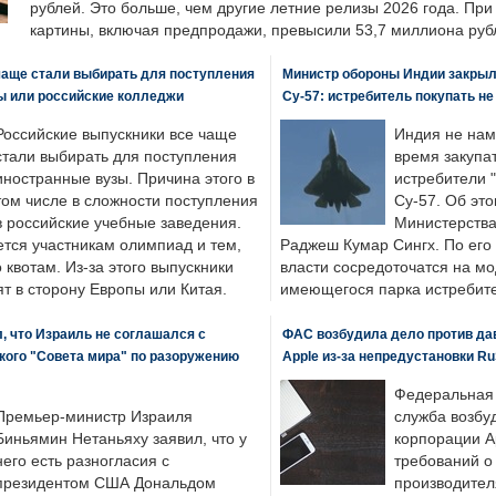
рублей. Это больше, чем другие летние релизы 2026 года. Пр
картины, включая предпродажи, превысили 53,7 миллиона руб
чаще стали выбирать для поступления
Министр обороны Индии закрыл
ы или российские колледжи
Су-57: истребитель покупать н
Российские выпускники все чаще
Индия не нам
стали выбирать для поступления
время закупа
иностранные вузы. Причина этого в
истребители "
том числе в сложности поступления
Су-57. Об это
в российские учебные заведения.
Министерства
ется участникам олимпиад и тем,
Раджеш Кумар Сингх. По его
о квотам. Из-за этого выпускники
власти сосредоточатся на м
т в сторону Европы или Китая.
имеющегося парка истребит
, что Израиль не соглашался с
ФАС возбудила дело против да
кого "Совета мира" по разоружению
Apple из-за непредустановки Ru
Федеральная
Премьер-министр Израиля
служба возбу
Биньямин Нетаньяху заявил, что у
корпорации A
него есть разногласия с
требований о
президентом США Дональдом
производител