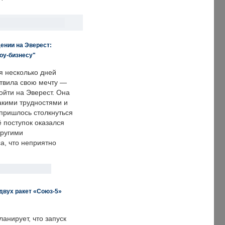
ении на Эверест:
оу-бизнесу"
я несколько дней
твила свою мечту —
ойти на Эверест. Она
акими трудностями и
пришлось столкнуться
ё поступок оказался
другими
а, что неприятно
двух ракет «Союз-5»
анирует, что запуск