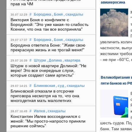
авиакеросина
прав на ЧМ
#
Бородина
, Боня
, скандалы
30.07 12:29
Виктория Боня о конфликте с
Бородиной: "Это уже какая-то слабость
Ксении, что она так все восприняла"
#
Бородина
, Боня
, скандалы
29.07 17:37
увеличить колич
Бородина ответила Боне: "Живи свою
частности, выпу
прекрасную жизнь и не трогай меня!"
жесткими требо
- не при –60°C,
#
Штурм
, Долина
, квартира
29.07 16:39
Штурм о новой квартире Долиной: "Не
верю! Это все очередные слухи,
которые создают сами артисты"
Великобритания в
пяти банков из Р
#
Блиновская
, суд
, скандалы
29.07 14:21
Блиновской отказали в отсрочке
приговора несмотря на то, что она
многодетная мать малолетних
#
Ивлев
, скандалы
28.07 16:49
Константин Ивлев воссоединился с
женой: "Мы просто-напросто приняли
шесть судов. По
решение сойтись"
банк. Там заяви