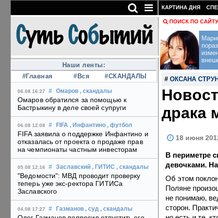
КАРТИНА ДНЯ
СПЕ
ПОИСК ПО САЙТ
Мари
пораз
изме
внеш
Наши ленты:
#Главная
#Вся
#СКАНДАЛЫ
#
ОКСАНА СТРУ
Новост
#
Омаров
, скандалы
06.08 16:27
Омаров обратился за помощью к
Бастрыкину в деле своей супруги
драка 
#
FIFA
, Инфантино
, футбол
06.08 12:08
FIFA заявила о поддержке Инфантино и
18 июня 201
отказалась от проекта о продаже прав
на чемпионаты частным инвесторам
В периметре с
девочками. На
#
Заславский
, ГИТИС
, скандалы
05.08 12:16
"Ведомости": МВД проводит проверку
Об этом поклон
теперь уже экс-ректора ГИТИСа
Поляне произош
Заславского
не понимаю, ве
сторон. Практи
#
Газманов
, суд
, скандалы
04.08 17:27
но есть и те, 
Олег Газманов попросил отпустить его