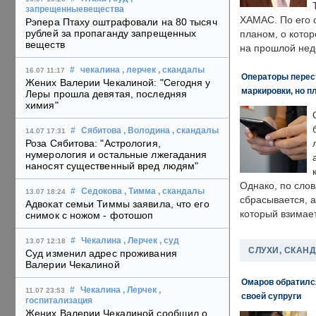
запрещенныевещества
ХАМАС. По его 
Рэпера Птаху оштрафовали на 80 тысяч
рублей за пропаганду запрещенных
планом, о кото
веществ
на прошлой нед
#
чекалина
, лерчек
, скандалы
16.07 11:17
Операторы перест
Жених Валерии Чекалиной: "Сегодня у
маркировки, но п
Леры прошла девятая, последняя
химия"
#
Сябитова
, Володина
, скандалы
14.07 17:31
Роза Сябитова: "Астрология,
нумерология и остальные лжегадания
наносят существенный вред людям"
Однако, по слов
#
Седокова
, Тимма
, скандалы
13.07 18:24
сбрасывается, а
Адвокат семьи Тиммы заявила, что его
который взимает
снимок с ножом - фотошоп
#
Чекалина
, Лерчек
, суд
13.07 12:18
СЛУХИ, СКАН
Суд изменил адрес проживания
Валерии Чекалиной
Омаров обратилс
#
Чекалина
, Лерчек
,
11.07 23:53
своей супруги
госпитализация
Жених Валерии Чекалиной сообщил о