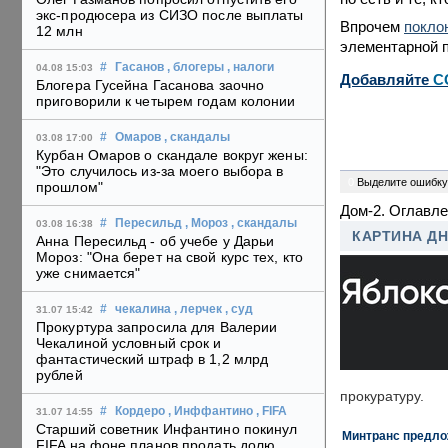
экс-продюсера из СИЗО после выплаты
Впрочем
покло
12 млн
элементарной п
#
Гасанов
, блогеры
, налоги
04.08 15:03
Добавляйте
C
Блогера Гусейна Гасанова заочно
приговорили к четырем годам колонии
#
Омаров
, скандалы
03.08 17:00
Курбан Омаров о скандале вокруг жены:
"Это случилось из-за моего выбора в
0
Выделите ошибку
прошлом"
Дом-2. Оглавл
#
Пересильд
, Мороз
, скандалы
03.08 16:38
КАРТИНА Д
Анна Пересильд - об учебе у Дарьи
Мороз: "Она берет на свой курс тех, кто
уже снимается"
#
чекалина
, лерчек
, суд
31.07 15:42
Прокуртура запросила для Валерии
Чекалиной условный срок и
фантастический штраф в 1,2 млрд
рублей
прокуратуру.
#
Кордеро
, Инффантино
, FIFA
31.07 14:55
Старший советник Инфантино покинул
Минтранс предлож
FIFA на фоне планов продать долю