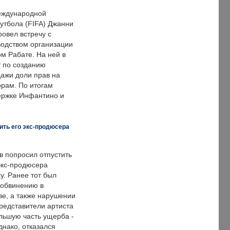
еждународной
тбола (FIFA) Джанни
овел встречу с
одством организации
м Рабате. На ней в
т по созданию
дажи доли прав на
рам. По итогам
держке Инфантино и
ить его экс-продюсера
в попросил отпустить
экс-продюсера
у. Ранее тот был
 обвинению в
е, а также нарушении
редставители артиста
льшую часть ущерба -
днако, отказался