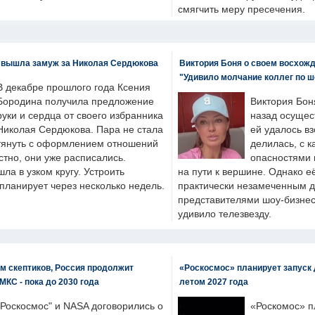
смягчить меру пресечения.
 вышла замуж за Николая Сердюкова
Виктория Боня о своем восхожд
"Удивило молчание коллег по ш
В декабре прошлого года Ксения
Бородина получила предложение
Виктория Бон
руки и сердца от своего избранника
назад осущес
Николая Сердюкова. Пара не стала
ей удалось вз
тянуть с оформлением отношений
делилась, с к
естно, они уже расписались.
опасностями 
а в узком кругу. Устроить
на пути к вершине. Однако е
планирует через несколько недель.
практически незамеченным 
представителями шоу-бизнес
удивило телезвезду.
м скептиков, Россия продолжит
«Роскосмос» планирует запуск 
МКС - пока до 2030 года
летом 2027 года
"Роскосмос" и NASA договорились о
«Роскомос» пл