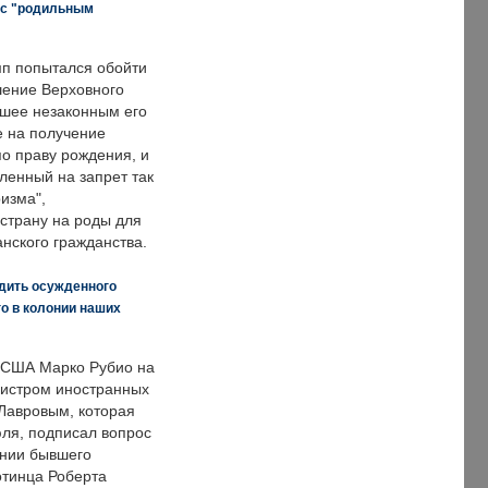
 с "родильным
п попытался обойти
ение Верховного
вшее незаконным его
е на получение
по праву рождения, и
ленный на запрет так
изма",
страну на роды для
нского гражданства.
дить осужденного
о в колонии наших
 США Марко Рубио на
нистром иностранных
Лавровым, которая
ля, подписал вопрос
нии бывшего
отинца Роберта