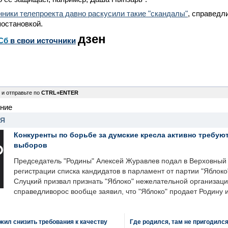
нники телепроекта давно раскусили такие "скандалы"
, справедл
остановкой.
дзен
Сб
в свои источники
 и отправьте по
CTRL+ENTER
ение
НЯ
Конкуренты по борьбе за думские кресла активно требуют
выборов
Председатель "Родины" Алексей Журавлев подал в Верховный 
регистрации списка кандидатов в парламент от партии "Яблок
Слуцкий призвал признать "Яблоко" нежелательной организаци
справедливорос вообще заявил, что "Яблоко" продает Родину 
ил снизить требования к качеству
Где родился, там не пригодилс