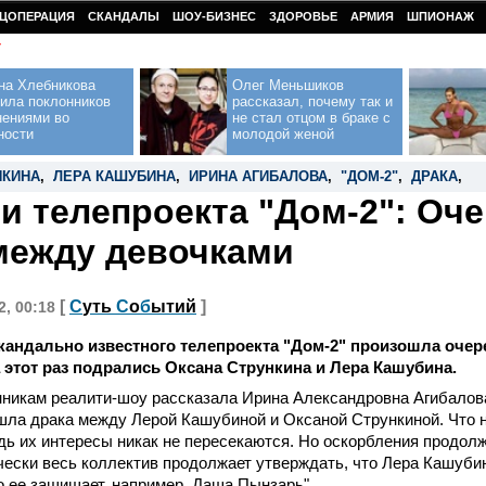
ЦОПЕРАЦИЯ
СКАНДАЛЫ
ШОУ-БИЗНЕС
ЗДОРОВЬЕ
АРМИЯ
ШПИОНАЖ
У
на Хлебникова
Олег Меньшиков
ила поклонников
рассказал, почему так и
нениями во
не стал отцом в браке с
ности
молодой женой
НКИНА
,
ЛЕРА КАШУБИНА
,
ИРИНА АГИБАЛОВА
,
"ДОМ-2"
,
ДРАКА
,
и телепроекта "Дом-2": Оч
между девочками
[
С
уть
С
о
б
ытий
]
2, 00:18
кандально известного телепроекта "Дом-2" произошла оче
 этот раз подрались Оксана Стрункина и Лера Кашубина.
никам реалити-шоу рассказала Ирина Александровна Агибалова:
ла драка между Лерой Кашубиной и Оксаной Стрункиной. Что н
дь их интересы никак не пересекаются. Но оскорбления продол
чески весь коллектив продолжает утверждать, что Лера Кашуби
кто ее защищает, например, Даша Пынзарь".