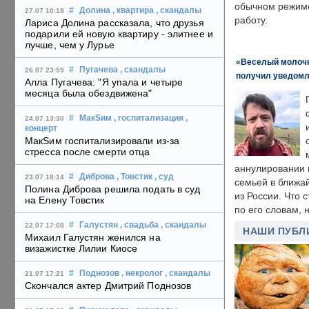
обычном режиме
#
Долина
, квартира
, скандалы
27.07 10:18
работу.
Лариса Долина рассказала, что друзья
подарили ей новую квартиру - элитнее и
лучше, чем у Лурье
«Веселый молочни
#
Пугачева
, скандалы
26.07 23:59
получил уведомл
Алла Пугачева: "Я упала и четыре
месяца была обездвижена"
#
МакSим
, госпитализация
,
24.07 13:30
концерт
МакSим госпитализировали из-за
стресса после смерти отца
аннулировании в
#
Диброва
, Товстик
, суд
23.07 18:14
семьей в ближа
Полина Диброва решила подать в суд
из России. Что 
на Елену Товстик
по его словам, н
#
Галустян
, свадьба
, скандалы
22.07 17:08
НАШИ ПУБЛ
Михаил Галустян женился на
визажистке Лилии Киосе
#
Поднозов
, некролог
, скандалы
21.07 17:21
Скончался актер Дмитрий Поднозов