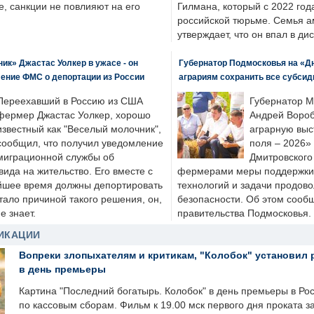
, санкции не повлияют на его
Гилмана, который с 2022 год
российской тюрьме. Семья 
утверждает, что он впал в ди
к» Джастас Уолкер в ужасе - он
Губернатор Подмосковья на «Д
ение ФМС о депортации из России
аграриям сохранить все субсид
Переехавший в Россию из США
Губернатор М
фермер Джастас Уолкер, хорошо
Андрей Вороб
известный как "Веселый молочник",
аграрную выс
сообщил, что получил уведомление
поля – 2026»
миграционной службы об
Дмитровского 
ида на жительство. Его вместе с
фермерами меры поддержки
йшее время должны депортировать
технологий и задачи продов
стало причиной такого решения, он,
безопасности. Об этом сооб
е знает.
правительства Подмосковья.
ИКАЦИИ
Вопреки злопыхателям и критикам, "Колобок" установил 
в день премьеры
Картина "Последний богатырь. Колобок" в день премьеры в Ро
по кассовым сборам. Фильм к 19.00 мск первого дня проката 