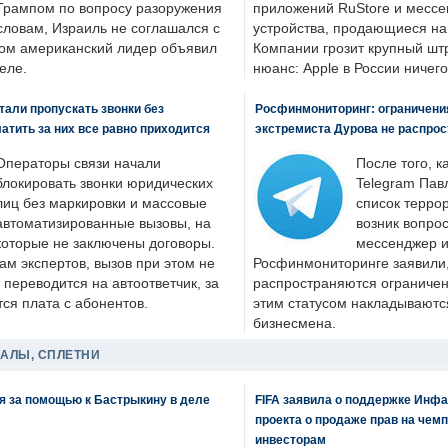
Трампом по вопросу разоружения
приложений RuStore и месс
словам, Израиль не соглашался с
устройства, продающиеся на
ром американский лидер объявил
Компании грозит крупный штр
еле.
нюанс: Apple в России ничего
али пропускать звонки без
Росфинмониторинг: ограничения
латить за них все равно приходится
экстремиста Дурова не распрос
Операторы связи начали
После того, к
блокировать звонки юридических
Telegram Пав
лиц без маркировки и массовые
список террор
автоматизированные вызовы, на
возник вопрос
которые не заключены договоры.
мессенджер и
ам экспертов, вызов при этом не
Росфинмониторинге заявили, 
 переводится на автоответчик, за
распространяются ограничени
ся плата с абонентов.
этим статусом накладываютс
бизнесмена.
ДАЛЫ, СПЛЕТНИ
я за помощью к Бастрыкину в деле
FIFA заявила о поддержке Инфа
проекта о продаже прав на чем
инвесторам