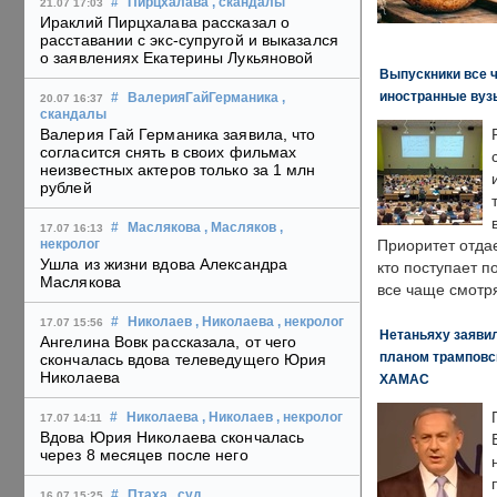
#
Пирцхалава
, скандалы
21.07 17:03
Ираклий Пирцхалава рассказал о
расставании с экс-супругой и выказался
о заявлениях Екатерины Лукьяновой
Выпускники все 
иностранные вуз
#
ВалерияГайГерманика
,
20.07 16:37
скандалы
Валерия Гай Германика заявила, что
согласится снять в своих фильмах
неизвестных актеров только за 1 млн
рублей
#
Маслякова
, Масляков
,
17.07 16:13
Приоритет отда
некролог
Ушла из жизни вдова Александра
кто поступает п
Маслякова
все чаще смотря
#
Николаев
, Николаева
, некролог
17.07 15:56
Нетаньяху заявил
Ангелина Вовк рассказала, от чего
планом трамповс
скончалась вдова телеведущего Юрия
Николаева
ХАМАС
#
Николаева
, Николаев
, некролог
17.07 14:11
Вдова Юрия Николаева скончалась
через 8 месяцев после него
#
Птаха
, суд
,
16.07 15:25