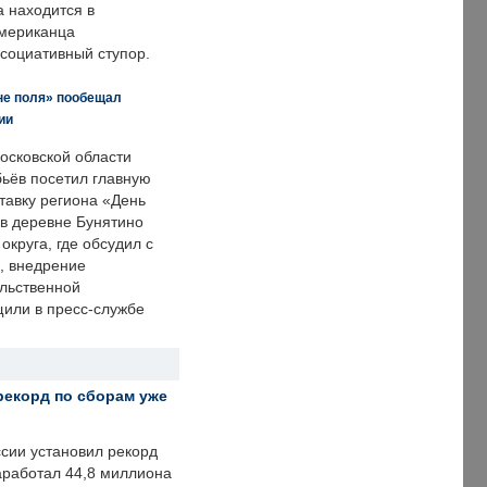
а находится в
американца
ссоциативный ступор.
не поля» пообещал
ии
осковской области
ьёв посетил главную
тавку региона «День
 в деревне Бунятино
округа, где обсудил с
, внедрение
ольственной
щили в пресс-службе
рекорд по сборам уже
ссии установил рекорд
заработал 44,8 миллиона