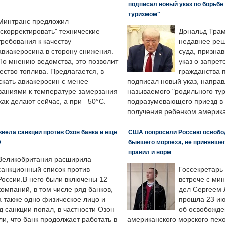
подписал новый указ по борьбе
туризмом"
Минтранс предложил
"скорректировать" технические
Дональд Трам
требования к качеству
недавнее реш
авиакеросина в сторону снижения.
суда, призна
По мнению ведомства, это позволит
указ о запрет
ество топлива. Предлагается, в
гражданства 
скать авиакеросин с менее
подписал новый указ, направ
ваниями к температуре замерзания
называемого "родильного тур
 как делают сейчас, а при –50°C.
подразумевающего приезд в 
получения ребенком америка
вела санкции против Озон банка и еще
США попросили Россию освобо
Ф
бывшего морпеха, не принявшег
правил и норм
Великобритания расширила
санкционный список против
Госсекретарь
России.В него были включены 12
встрече с ми
компаний, в том числе ряд банков,
дел Сергеем 
а также одно физическое лицо и
прошла 23 ию
д санкции попал, в частности Озон
об освобожде
ли, что банк продолжает работать в
американского морского пех