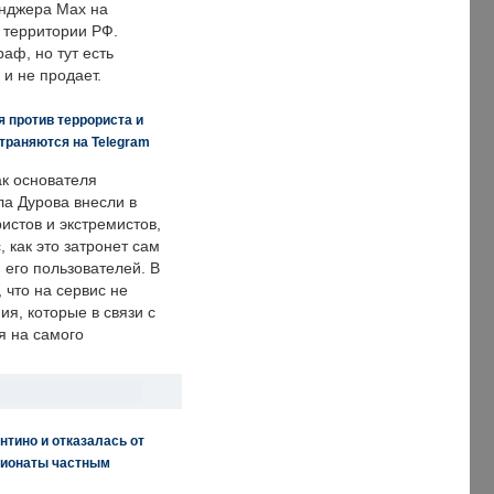
енджера Max на
 территории РФ.
аф, но тут есть
 и не продает.
 против террориста и
траняются на Telegram
ак основателя
ла Дурова внесли в
истов и экстремистов,
, как это затронет сам
 его пользователей. В
что на сервис не
я, которые в связи с
я на самого
нтино и отказалась от
пионаты частным