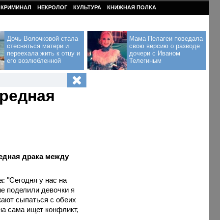
КРИМИНАЛ
НЕКРОЛОГ
КУЛЬТУРА
КНИЖНАЯ ПОЛКА
Дочь Волочковой стала
Мама Пелагеи поведала
стесняться матери и
свою версию о разводе
переехала жить к отцу и
дочери с Иваном
его возлюбленной
Телегиным
ередная
редная драка между
 "Сегодня у нас на
е поделили девочки я
жают сыпаться с обеих
на сама ищет конфликт,