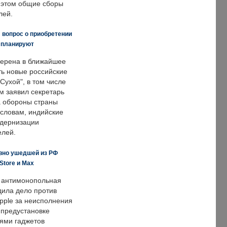
и этом общие сборы
лей.
 вопрос о приобретении
е планируют
ерена в ближайшее
ть новые российские
Сухой", в том числе
м заявил секретарь
 обороны страны
 словам, индийские
одернизации
елей.
вно ушедшей из РФ
Store и Max
 антимонопольная
дила дело против
pple за неисполнения
 предустановке
ями гаджетов