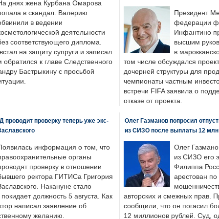
На днях жена Курбана Омарова
попала в скандал. Валерию
Президент М
обвинили в ведении
федерации фу
косметологической деятельности
Инфантино пр
без соответствующего диплома.
высшим руков
стал на защиту супруги и записал
в марокканско
м обратился к главе Следственного
том числе обсуждался проек
андру Бастрыкину с просьбой
дочерней структуры для про
итуации.
чемпионаты частным инвесто
встречи FIFA заявила о под
отказе от проекта.
 проводит проверку теперь уже экс-
Олег Газманов попросил отпуст
Заславского
из СИЗО после выплаты 12 млн
Появилась информация о том, что
Олег Газмано
правоохранительные органы
из СИЗО его 
проводят проверку в отношении
Филиппа Росс
бывшего ректора ГИТИСа Григория
арестован по
Заславского. Накануне стало
мошенничеств
н покидает должность 5 августа. Как
авторских и смежных прав. П
ктор написал заявление об
сообщили, что он погасил бо
бственному желанию.
12 миллионов рублей. Суд, о