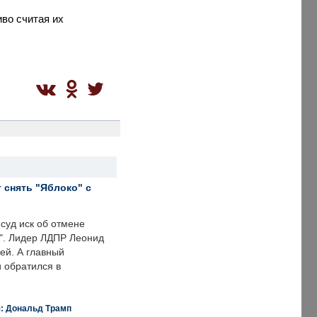
иво считая их
 снять "Яблоко" с
суд иск об отмене
о". Лидер ЛДПР Леонид
ей. А главный
и обратился в
я: Дональд Трамп