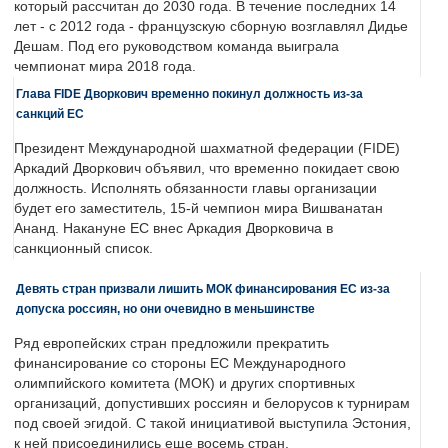
который рассчитан до 2030 года. В течение последних 14
лет - с 2012 года - французскую сборную возглавлял Дидье
Дешам. Под его руководством команда выиграла
чемпионат мира 2018 года.
Глава FIDE Дворкович временно покинул должность из-за
санкций ЕС
Президент Международной шахматной федерации (FIDE)
Аркадий Дворкович объявил, что временно покидает свою
должность. Исполнять обязанности главы организации
будет его заместитель, 15-й чемпион мира Вишванатан
Ананд. Накануне ЕС внес Аркадия Дворковича в
санкционный список.
Девять стран призвали лишить МОК финансирования ЕС из-за
допуска россиян, но они очевидно в меньшинстве
Ряд европейских стран предложили прекратить
финансирование со стороны ЕС Международного
олимпийского комитета (МОК) и других спортивных
организаций, допустивших россиян и белорусов к турнирам
под своей эгидой. С такой инициативой выступила Эстония,
к ней присоединились еще восемь стран.