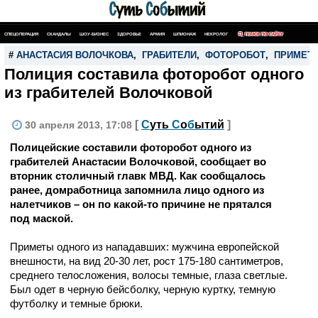
СПЕЦОПЕРАЦИЯ
СКАНДАЛЫ
ШОУ-БИЗНЕС
ЗДОРОВЬЕ
АРМИЯ
ШПИОНАЖ
НЕКРОЛОГ
ПОИСК ПО САЙТУ
#
АНАСТАСИЯ ВОЛОЧКОВА
,
ГРАБИТЕЛИ
,
ФОТОРОБОТ
,
ПРИМЕТ
Полиция составила фоторобот одного
из грабителей Волочковой
[
С
уть
С
о
б
ытий
]
30 апреля 2013, 17:08
Полицейские составили фоторобот одного из
грабителей Анастасии Волочковой, сообщает во
вторник столичный главк МВД. Как сообщалось
ранее, домработница запомнила лицо одного из
налетчиков – он по какой-то причине не прятался
под маской.
Приметы одного из нападавших: мужчина европейской
внешности, на вид 20-30 лет, рост 175-180 сантиметров,
среднего телосложения, волосы темные, глаза светлые.
Был одет в черную бейсболку, черную куртку, темную
футболку и темные брюки.