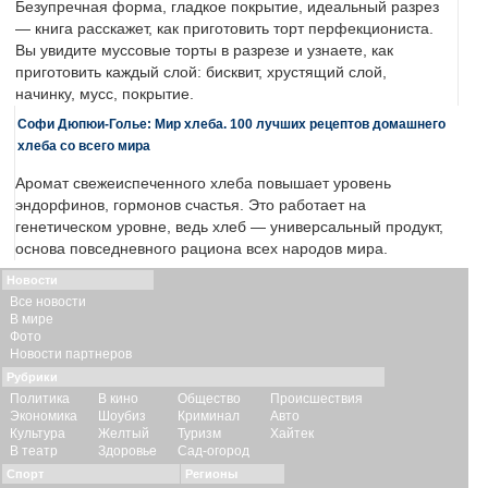
Безупречная форма, гладкое покрытие, идеальный разрез
— книга расскажет, как приготовить торт перфекциониста.
Вы увидите муссовые торты в разрезе и узнаете, как
приготовить каждый слой: бисквит, хрустящий слой,
начинку, мусс, покрытие.
Софи Дюпюи-Голье: Мир хлеба. 100 лучших рецептов домашнего
хлеба со всего мира
Аромат свежеиспеченного хлеба повышает уровень
эндорфинов, гормонов счастья. Это работает на
генетическом уровне, ведь хлеб — универсальный продукт,
основа повседневного рациона всех народов мира.
Новости
Все новости
В мире
Фото
Новости партнеров
Рубрики
Политика
В кино
Общество
Происшествия
Экономика
Шоубиз
Криминал
Авто
Культура
Желтый
Туризм
Хайтек
В театр
Здоровье
Сад-огород
Спорт
Регионы