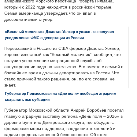
американского морского пехотинца Роберта Гилмана,
который с 2022 года находится в российской тюрьме.
Семья американца утверждает, что он впал в
диссоциативный ступор.
«Веселый молочник» Джастас Уолкер в ужасе - он получил
уведомление ФМС о депортации из России
Переехавший в Россию из США фермер Джастас Уолкер,
хорошо известный как "Веселый молочник", сообщил, что
получил уведомление миграционной службы об
аннулировании вида на жительство. Его вместе с семьей в
ближайшее время должны депортировать из России. Что
стало причиной такого решения, он, по его словам, не
знает.
Губернатор Подмосковья на «Дне поля» пообещал аграриям
сохранить все субсидии
Губернатор Московской области Андрей Воробьёв посетил
главную аграрную выставку региона «День поля – 2026» в
деревне Бунятино Дмитровского округа, где обсудил с
фермерами меры поддержки, внедрение технологий и
задачи продовольственной безопасности. Об этом