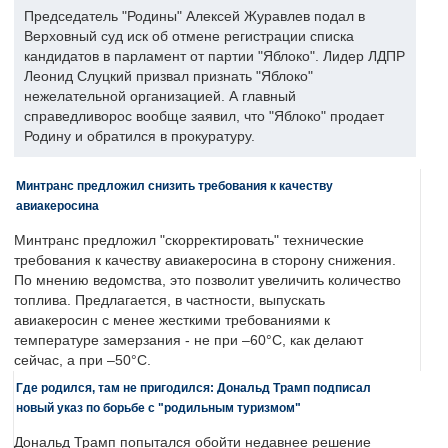
Председатель "Родины" Алексей Журавлев подал в
Верховный суд иск об отмене регистрации списка
кандидатов в парламент от партии "Яблоко". Лидер ЛДПР
Леонид Слуцкий призвал признать "Яблоко"
нежелательной организацией. А главный
справедливорос вообще заявил, что "Яблоко" продает
Родину и обратился в прокуратуру.
Минтранс предложил снизить требования к качеству
авиакеросина
Минтранс предложил "скорректировать" технические
требования к качеству авиакеросина в сторону снижения.
По мнению ведомства, это позволит увеличить количество
топлива. Предлагается, в частности, выпускать
авиакеросин с менее жесткими требованиями к
температуре замерзания - не при –60°C, как делают
сейчас, а при –50°C.
Где родился, там не пригодился: Дональд Трамп подписал
новый указ по борьбе с "родильным туризмом"
Дональд Трамп попытался обойти недавнее решение