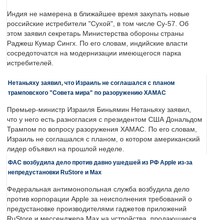
Индия не намерена в ближайшее время закупать новые
российские истребители "Сухой", в том числе Су-57. Об
этом заявил секретарь Министерства обороны страны
Раджеш Кумар Сингх. По его словам, индийские власти
сосредоточатся на модернизации имеющегося парка
истребителей.
Нетаньяху заявил, что Израиль не соглашался с планом
трамповского "Совета мира" по разоружению ХАМАС
Премьер-министр Израиля Биньямин Нетаньяху заявил,
что у него есть разногласия с президентом США Дональдом
Трампом по вопросу разоружения ХАМАС. По его словам,
Израиль не соглашался с планом, о котором американский
лидер объявил на прошлой неделе.
ФАС возбудила дело против давно ушедшей из РФ Apple из-за
непредустановки RuStore и Max
Федеральная антимонопольная служба возбудила дело
против корпорации Apple за неисполнения требований о
предустановке производителями гаджетов приложений
RuStore и мессенджера Max на устройства, продающиеся