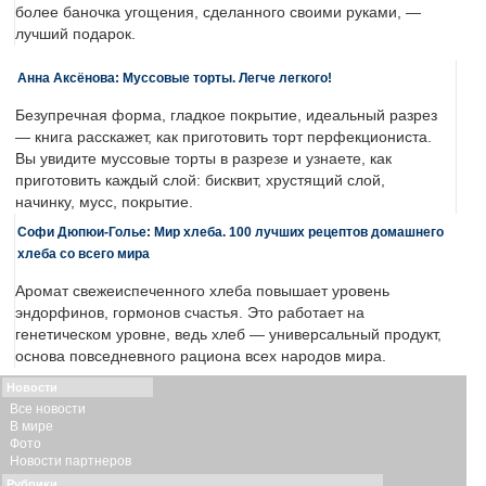
более баночка угощения, сделанного своими руками, —
лучший подарок.
Анна Аксёнова: Муссовые торты. Легче легкого!
Безупречная форма, гладкое покрытие, идеальный разрез
— книга расскажет, как приготовить торт перфекциониста.
Вы увидите муссовые торты в разрезе и узнаете, как
приготовить каждый слой: бисквит, хрустящий слой,
начинку, мусс, покрытие.
Софи Дюпюи-Голье: Мир хлеба. 100 лучших рецептов домашнего
хлеба со всего мира
Аромат свежеиспеченного хлеба повышает уровень
эндорфинов, гормонов счастья. Это работает на
генетическом уровне, ведь хлеб — универсальный продукт,
основа повседневного рациона всех народов мира.
Новости
Все новости
В мире
Фото
Новости партнеров
Рубрики