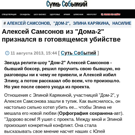
СПЕЦОПЕРАЦИЯ
СКАНДАЛЫ
ШОУ-БИЗНЕС
ЗДОРОВЬЕ
АРМИЯ
ШПИОНАЖ
НЕКРОЛОГ
ПОИСК ПО САЙТУ
#
АЛЕКСЕЙ САМСОНОВ
,
"ДОМ-2"
,
ЭЛИНА КАРЯКИНА
,
НАСИЛИЕ
Алексей Самсонов из "Дома-2"
признался в готовящемся убийстве
[
С
уть
С
о
б
ытий
]
11 августа 2013, 15:44
Звезда релити-шоу "Дом-2" Алексей Самсонов -
бывший боксер, решил проучить свою бывшую, но
разговоры ни к чему не привели, и Алексей избил
Элину, а потом рассказал обо всем, что произошло.
Но уже после своего ухода из проекта.
Отношения с Элиной Карякиной, участницей "Дом-2", у
Алексея Самсонова зашли в тупик. Как выяснилось, он
настолько сильно хотел убить ее... чтобы Элина не
мешала его новой любви (
Орфография сохранена
-авт).
"Здорово всем! Я ушел с проекта. Между мной и Элиной
произошел конкретный конфликт. Она стала
высказывать свое мнение насчет наших с Юлей