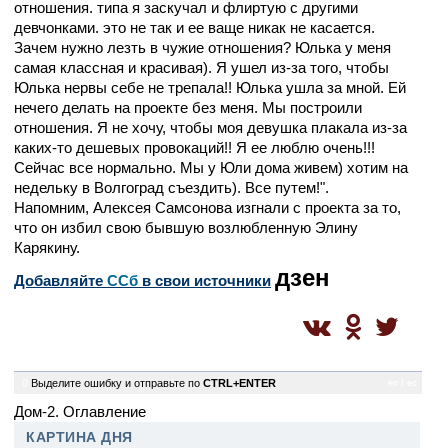
отношения. типа я заскучал и флиртую с другими
девчонками. это не так и ее ваще никак не касается.
Зачем нужно лезть в чужие отношения? Юлька у меня
самая классная и красивая). Я ушел из-за того, чтобы
Юлька нервы себе не трепала!! Юлька ушла за мной. Ей
нечего делать на проекте без меня. Мы построили
отношения. Я не хочу, чтобы моя девушка плакала из-за
каких-то дешевых провокаций!! Я ее люблю очень!!!
Сейчас все нормально. Мы у Юли дома живем) хотим на
недельку в Волгоград съездить). Все путем!".
Напомним, Алексея Самсонова изгнали с проекта за то,
что он избил свою бывшую возлюбленную Элину
Карякину.
дзен
Добавляйте
CСб
в свои источники
0
Выделите ошибку и отправьте по
CTRL+ENTER
ec / ec
Дом-2. Оглавление
КАРТИНА ДНЯ