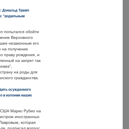
я: Дональд Трамп
 с "родильным
п попытался обойти
ение Верховного
вшее незаконным его
е на получение
по праву рождения, и
ленный на запрет так
изма",
страну на роды для
нского гражданства.
дить осужденного
о в колонии наших
 США Марко Рубио на
нистром иностранных
Лавровым, которая
ля, подписал вопрос