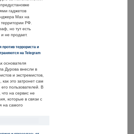
 предустановке
ями гаджетов
енджера Max на
 территории РФ.
аф, но тут есть
 и не продает.
 против террориста и
траняются на Telegram
ак основателя
ла Дурова внесли в
истов и экстремистов,
, как это затронет сам
 его пользователей. В
что на сервис не
я, которые в связи с
я на самого
нтино и отказалась от