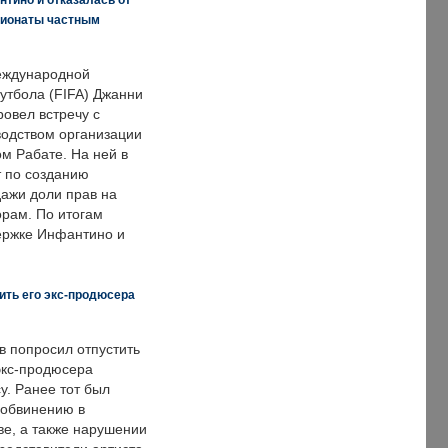
пионаты частным
еждународной
тбола (FIFA) Джанни
овел встречу с
одством организации
м Рабате. На ней в
т по созданию
дажи доли прав на
рам. По итогам
держке Инфантино и
ить его экс-продюсера
в попросил отпустить
экс-продюсера
у. Ранее тот был
 обвинению в
е, а также нарушении