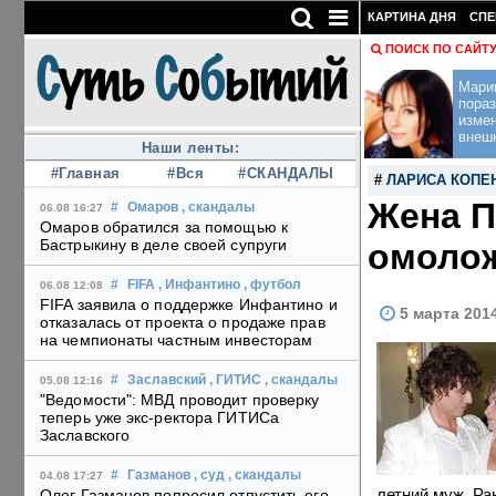
КАРТИНА ДНЯ
СПЕ
ПОИСК ПО САЙТ
Мари
пораз
изме
внеш
Наши ленты:
#Главная
#Вся
#СКАНДАЛЫ
#
ЛАРИСА КОПЕ
Жена П
#
Омаров
, скандалы
06.08 16:27
Омаров обратился за помощью к
Бастрыкину в деле своей супруги
омолож
#
FIFA
, Инфантино
, футбол
06.08 12:08
FIFA заявила о поддержке Инфантино и
5 марта 201
отказалась от проекта о продаже прав
на чемпионаты частным инвесторам
#
Заславский
, ГИТИС
, скандалы
05.08 12:16
"Ведомости": МВД проводит проверку
теперь уже экс-ректора ГИТИСа
Заславского
#
Газманов
, суд
, скандалы
04.08 17:27
летний муж. Ра
Олег Газманов попросил отпустить его