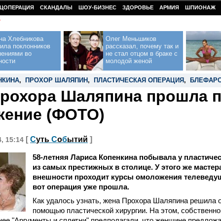
ЦОПЕРАЦИЯ
СКАНДАЛЫ
ШОУ-БИЗНЕС
ЗДОРОВЬЕ
АРМИЯ
ШПИОНАЖ
У
на Хлебникова
Олег Меньшиков
ила поклонников
рассказал, почему так и
нениями во
не стал отцом в браке с
ности
молодой женой
НКИНА
,
ПРОХОР ШАЛЯПИН
,
ПЛАСТИЧЕСКАЯ ОПЕРАЦИЯ
,
БЛЕФАР
рохора Шаляпина прошла 
ение (ФОТО)
[
С
уть
С
о
б
ытий
]
4, 15:14
58-летняя Лариса Копенкина побывала у пластичес
из самых престижных в столице. У этого же мастер
внешности проходит курсы омоложения телеведущ
вот операция уже прошла.
Как удалось узнать, жена Прохора Шаляпина решила 
помощью пластической хирургии. На этом, собственно 
нее "Аргументы и сплетни" предполагали, что женщине предлож