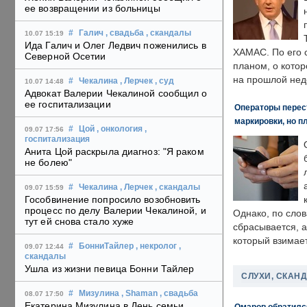
ее возвращении из больницы
#
Галич
, свадьба
, скандалы
10.07 15:19
Ида Галич и Олег Ледвич поженились в
ХАМАС. По его 
Северной Осетии
планом, о кото
на прошлой нед
#
Чекалина
, Лерчек
, суд
10.07 14:48
Адвокат Валерии Чекалиной сообщил о
ее госпитализации
Операторы перест
маркировки, но п
#
Цой
, онкология
,
09.07 17:56
госпитализация
Анита Цой раскрыла диагноз: "Я раком
не болею"
#
Чекалина
, Лерчек
, скандалы
09.07 15:59
Гособвинение попросило возобновить
процесс по делу Валерии Чекалиной, и
Однако, по слов
тут ей снова стало хуже
сбрасывается, а
который взимает
#
БонниТайлер
, некролог
,
09.07 12:44
скандалы
Ушла из жизни певица Бонни Тайлер
СЛУХИ, СКАН
#
Мизулина
, Shaman
, свадьба
08.07 17:50
Екатерина Мизулина в День семьи,
Омаров обратилс