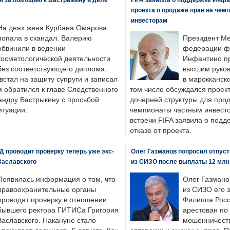
проекта о продаже прав на чем
инвесторам
На днях жена Курбана Омарова
попала в скандал. Валерию
Президент М
обвинили в ведении
федерации фу
косметологической деятельности
Инфантино пр
без соответствующего диплома.
высшим руков
стал на защиту супруги и записал
в марокканско
м обратился к главе Следственного
том числе обсуждался проек
андру Бастрыкину с просьбой
дочерней структуры для про
итуации.
чемпионаты частным инвесто
встречи FIFA заявила о под
отказе от проекта.
 проводит проверку теперь уже экс-
Олег Газманов попросил отпуст
Заславского
из СИЗО после выплаты 12 млн
Появилась информация о том, что
Олег Газмано
правоохранительные органы
из СИЗО его 
проводят проверку в отношении
Филиппа Росс
бывшего ректора ГИТИСа Григория
арестован по
Заславского. Накануне стало
мошенничеств