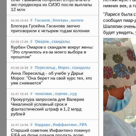
экс-продюсера из СИЗО после выплаты
нижних век, а 
12 млн
"Ларисе была с
сообщил пиар-д
#
Гасанов
, блогеры
, налоги
04.08 15:03
Блогера Гусейна Гасанова заочно
Шаляпин очень 
приговорили к четырем годам колонии
будет увидеть,
#
Омаров
, скандалы
03.08 17:00
Курбан Омаров о скандале вокруг жены:
"Это случилось из-за моего выбора в
прошлом"
#
Пересильд
, Мороз
, скандалы
03.08 16:38
Анна Пересильд - об учебе у Дарьи
Мороз: "Она берет на свой курс тех, кто
уже снимается"
#
чекалина
, лерчек
, суд
31.07 15:42
Прокуртура запросила для Валерии
Чекалиной условный срок и
фантастический штраф в 1,2 млрд
рублей
#
Кордеро
, Инффантино
, FIFA
31.07 14:55
Старший советник Инфантино покинул
FIFA на фоне планов продать долю