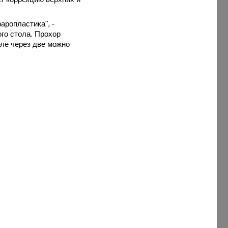
аропластика", -
го стола. Прохор
еле через две можно