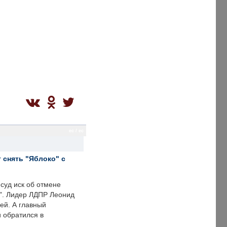
ec / ec
 снять "Яблоко" с
суд иск об отмене
о". Лидер ЛДПР Леонид
ей. А главный
и обратился в