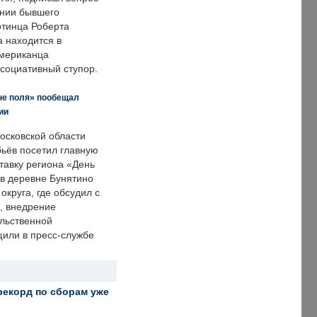
нии бывшего
отинца Роберта
а находится в
американца
ссоциативный ступор.
не поля» пообещал
ии
осковской области
ьёв посетил главную
тавку региона «День
 в деревне Бунятино
округа, где обсудил с
, внедрение
ольственной
щили в пресс-службе
рекорд по сборам уже