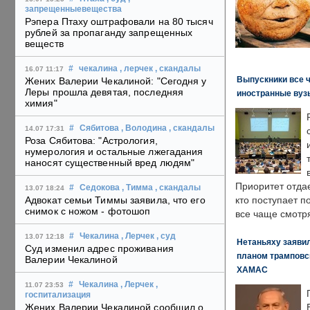
запрещенныевещества
Рэпера Птаху оштрафовали на 80 тысяч
рублей за пропаганду запрещенных
веществ
#
чекалина
, лерчек
, скандалы
16.07 11:17
Выпускники все 
Жених Валерии Чекалиной: "Сегодня у
Леры прошла девятая, последняя
иностранные вуз
химия"
#
Сябитова
, Володина
, скандалы
14.07 17:31
Роза Сябитова: "Астрология,
нумерология и остальные лжегадания
наносят существенный вред людям"
Приоритет отда
#
Седокова
, Тимма
, скандалы
13.07 18:24
Адвокат семьи Тиммы заявила, что его
кто поступает п
снимок с ножом - фотошоп
все чаще смотря
#
Чекалина
, Лерчек
, суд
13.07 12:18
Нетаньяху заявил
Суд изменил адрес проживания
планом трамповс
Валерии Чекалиной
ХАМАС
#
Чекалина
, Лерчек
,
11.07 23:53
госпитализация
Жених Валерии Чекалиной сообщил о