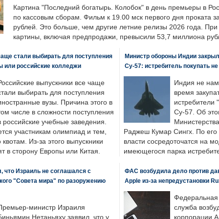
Картина "Последний богатырь. Колобок" в день премьеры в Ро
по кассовым сборам. Фильм к 19.00 мск первого дня проката 
рублей. Это больше, чем другие летние релизы 2026 года. Пр
картины, включая предпродажи, превысили 53,7 миллиона руб
чаще стали выбирать для поступления
Министр обороны Индии закрыл
ы или российские колледжи
Су-57: истребитель покупать н
Российские выпускники все чаще
Индия не нам
стали выбирать для поступления
время закупа
иностранные вузы. Причина этого в
истребители "
том числе в сложности поступления
Су-57. Об это
в российские учебные заведения.
Министерства
ется участникам олимпиад и тем,
Раджеш Кумар Сингх. По его
о квотам. Из-за этого выпускники
власти сосредоточатся на м
т в сторону Европы или Китая.
имеющегося парка истребит
, что Израиль не соглашался с
ФАС возбудила дело против да
кого "Совета мира" по разоружению
Apple из-за непредустановки Ru
Федеральная
Премьер-министр Израиля
служба возбу
Биньямин Нетаньяху заявил, что у
корпорации A