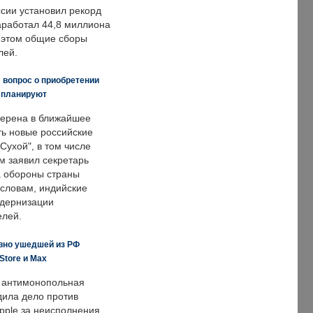
ссии установил рекорд
заработал 44,8 миллиона
и этом общие сборы
лей.
 вопрос о приобретении
е планируют
ерена в ближайшее
ть новые российские
Сухой", в том числе
м заявил секретарь
 обороны страны
 словам, индийские
одернизации
елей.
вно ушедшей из РФ
Store и Max
 антимонопольная
дила дело против
pple за неисполнения