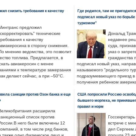
ил снизить требования к качеству
Где родился, там не пригодилс
подписал новый указ по борьбе
туризмом"
Минтранс предложил
"скорректировать" технические
Дональд Трам
требования к качеству
недавнее реш
авиакеросина в сторону снижения.
суда, призна
По мнению ведомства, это позволит
указ о запрет
ество топлива. Предлагается, в
гражданства 
скать авиакеросин с менее
подписал новый указ, направ
ваниями к температуре замерзания
называемого "родильного тур
 как делают сейчас, а при –50°C.
подразумевающего приезд в 
получения ребенком америка
вела санкции против Озон банка и еще
США попросили Россию освобо
Ф
бывшего морпеха, не принявшег
правил и норм
Великобритания расширила
санкционный список против
Госсекретарь
России.В него были включены 12
встрече с ми
компаний, в том числе ряд банков,
дел Сергеем 
а также одно физическое лицо и
прошла 23 ию