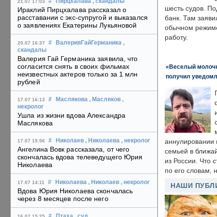
#
Пирцхалава
, скандалы
21.07 17:03
шесть судов. По
Ираклий Пирцхалава рассказал о
расставании с экс-супругой и выказался
банк. Там заяви
о заявлениях Екатерины Лукьяновой
обычном режиме
работу.
#
ВалерияГайГерманика
,
20.07 16:37
скандалы
Валерия Гай Германика заявила, что
согласится снять в своих фильмах
«Веселый молочни
неизвестных актеров только за 1 млн
получил уведомл
рублей
#
Маслякова
, Масляков
,
17.07 16:13
некролог
Ушла из жизни вдова Александра
Маслякова
#
Николаев
, Николаева
, некролог
аннулировании в
17.07 15:56
Ангелина Вовк рассказала, от чего
семьей в ближа
скончалась вдова телеведущего Юрия
из России. Что 
Николаева
по его словам, н
#
Николаева
, Николаев
, некролог
17.07 14:11
НАШИ ПУБЛ
Вдова Юрия Николаева скончалась
через 8 месяцев после него
#
Птаха
, суд
,
16.07 15:25