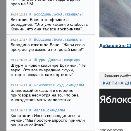
прав на ЧМ
#
Бородина
, Боня
, скандалы
30.07 12:29
Виктория Боня о конфликте с
Бородиной: "Это уже какая-то слабость
Ксении, что она так все восприняла"
#
Бородина
, Боня
, скандалы
29.07 17:37
Бородина ответила Боне: "Живи свою
Добавляйте
C
прекрасную жизнь и не трогай меня!"
#
Штурм
, Долина
, квартира
29.07 16:39
Штурм о новой квартире Долиной: "Не
верю! Это все очередные слухи,
которые создают сами артисты"
0
Выделите ошибку
КАРТИНА Д
#
Блиновская
, суд
, скандалы
29.07 14:21
Блиновской отказали в отсрочке
приговора несмотря на то, что она
многодетная мать малолетних
#
Ивлев
, скандалы
28.07 16:49
Константин Ивлев воссоединился с
женой: "Мы просто-напросто приняли
решение сойтись"
прокуратуру.