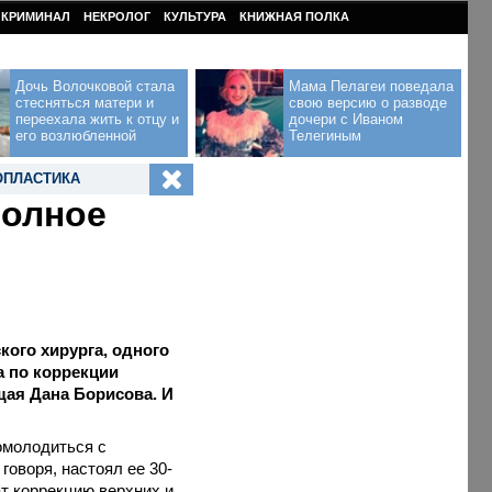
КРИМИНАЛ
НЕКРОЛОГ
КУЛЬТУРА
КНИЖНАЯ ПОЛКА
Дочь Волочковой стала
Мама Пелагеи поведала
стесняться матери и
свою версию о разводе
переехала жить к отцу и
дочери с Иваном
его возлюбленной
Телегиным
ОПЛАСТИКА
полное
кого хирурга, одного
а по коррекции
ая Дана Борисова. И
омолодиться с
говоря, настоял ее 30-
ат коррекцию верхних и