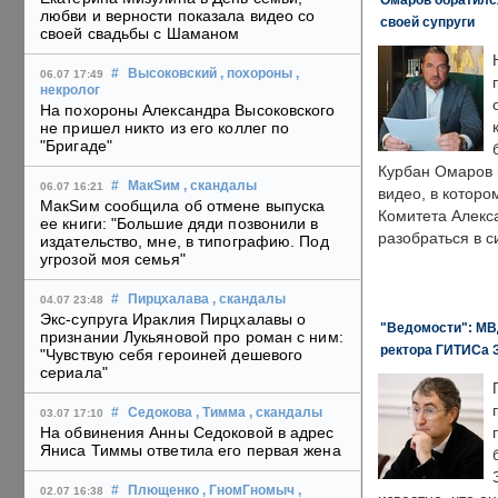
любви и верности показала видео со
своей супруги
своей свадьбы с Шаманом
#
Высоковский
, похороны
,
06.07 17:49
некролог
На похороны Александра Высоковского
не пришел никто из его коллег по
"Бригаде"
Курбан Омаров в
#
МакSим
, скандалы
06.07 16:21
видео, в которо
МакSим сообщила об отмене выпуска
Комитета Алекс
ее книги: "Большие дяди позвонили в
разобраться в с
издательство, мне, в типографию. Под
угрозой моя семья"
#
Пирцхалава
, скандалы
04.07 23:48
Экс-супруга Ираклия Пирцхалавы о
"Ведомости": МВД
признании Лукьяновой про роман с ним:
ректора ГИТИСа 
"Чувствую себя героиней дешевого
сериала"
#
Седокова
, Тимма
, скандалы
03.07 17:10
На обвинения Анны Седоковой в адрес
Яниса Тиммы ответила его первая жена
#
Плющенко
, ГномГномыч
,
02.07 16:38