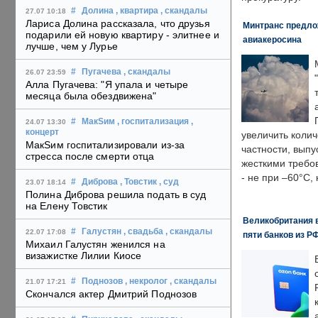
#
Долина
, квартира
, скандалы
27.07 10:18
Лариса Долина рассказала, что друзья
Минтранс предлож
подарили ей новую квартиру - элитнее и
авиакеросина
лучше, чем у Лурье
#
Пугачева
, скандалы
26.07 23:59
Алла Пугачева: "Я упала и четыре
месяца была обездвижена"
#
МакSим
, госпитализация
,
24.07 13:30
концерт
увеличить колич
МакSим госпитализировали из-за
частности, выпу
стресса после смерти отца
жесткими требо
- не при –60°C,
#
Диброва
, Товстик
, суд
23.07 18:14
Полина Диброва решила подать в суд
на Елену Товстик
Великобритания в
#
Галустян
, свадьба
, скандалы
22.07 17:08
пяти банков из Р
Михаил Галустян женился на
визажистке Лилии Киосе
#
Поднозов
, некролог
, скандалы
21.07 17:21
Скончался актер Дмитрий Поднозов