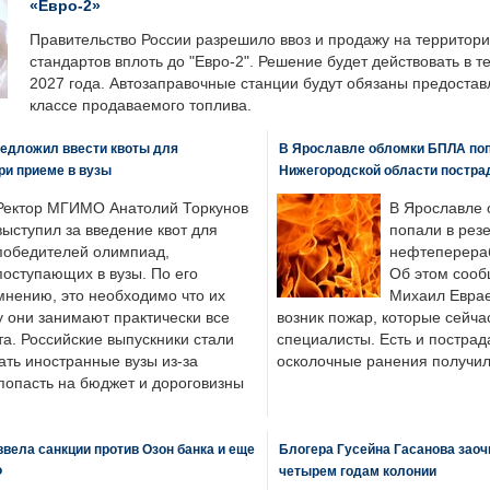
«Евро-2»
Правительство России разрешило ввоз и продажу на территор
стандартов вплоть до "Евро-2". Решение будет действовать в т
2027 года. Автозаправочные станции будут обязаны предоста
классе продаваемого топлива.
едложил ввести квоты для
В Ярославле обломки БПЛА поп
ри приеме в вузы
Нижегородской области постра
Ректор МГИМО Анатолий Торкунов
В Ярославле 
выступил за введение квот для
попали в рез
победителей олимпиад,
нефтеперера
поступающих в вузы. По его
Об этом сооб
мнению, это необходимо что их
Михаил Еврае
у они занимают практически все
возник пожар, которые сейча
а. Российские выпускники стали
специалисты. Есть и пострад
ать иностранные вузы из-за
осколочные ранения получил
попасть на бюджет и дороговизны
вела санкции против Озон банка и еще
Блогера Гусейна Гасанова заоч
Ф
четырем годам колонии