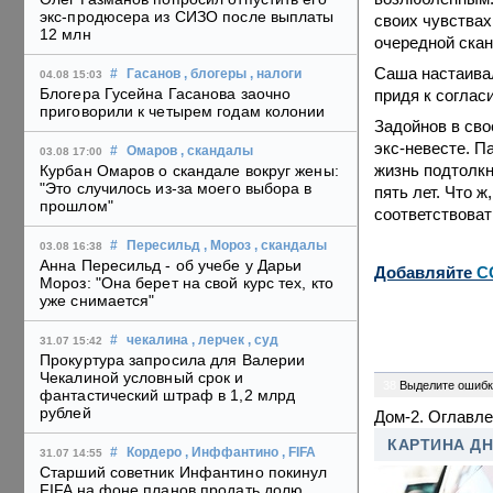
экс-продюсера из СИЗО после выплаты
своих чувствах
12 млн
очередной скан
Саша настаивал
#
Гасанов
, блогеры
, налоги
04.08 15:03
Блогера Гусейна Гасанова заочно
придя к соглас
приговорили к четырем годам колонии
Задойнов в сво
экс-невесте. П
#
Омаров
, скандалы
03.08 17:00
жизнь подтолкн
Курбан Омаров о скандале вокруг жены:
"Это случилось из-за моего выбора в
пять лет. Что 
прошлом"
соответствоват
#
Пересильд
, Мороз
, скандалы
03.08 16:38
Анна Пересильд - об учебе у Дарьи
Добавляйте
C
Мороз: "Она берет на свой курс тех, кто
уже снимается"
#
чекалина
, лерчек
, суд
31.07 15:42
Прокуртура запросила для Валерии
Чекалиной условный срок и
38
Выделите ошибк
фантастический штраф в 1,2 млрд
рублей
Дом-2. Оглавл
КАРТИНА Д
#
Кордеро
, Инффантино
, FIFA
31.07 14:55
Старший советник Инфантино покинул
FIFA на фоне планов продать долю