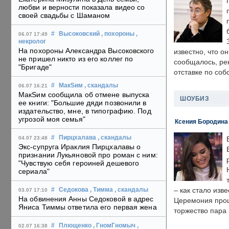
любви и верности показала видео со
своей свадьбы с Шаманом
#
Высоковский
, похороны
,
06.07 17:49
некролог
На похороны Александра Высоковского
известно, что о
не пришел никто из его коллег по
сообщалось, ре
"Бригаде"
отставке по со
#
МакSим
, скандалы
06.07 16:21
МакSим сообщила об отмене выпуска
ШОУБИЗ
ее книги: "Большие дяди позвонили в
издательство, мне, в типографию. Под
угрозой моя семья"
Ксения Бородина
#
Пирцхалава
, скандалы
04.07 23:48
Экс-супруга Ираклия Пирцхалавы о
признании Лукьяновой про роман с ним:
"Чувствую себя героиней дешевого
сериала"
– как стало изв
#
Седокова
, Тимма
, скандалы
03.07 17:10
На обвинения Анны Седоковой в адрес
Церемония прошл
Яниса Тиммы ответила его первая жена
торжество пара 
#
Плющенко
, ГномГномыч
,
02.07 16:38