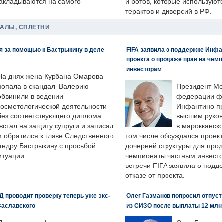
накладываются на самого
и ботов, которые используют
терактов и диверсий в РФ.
ДАЛЫ, СПЛЕТНИ
я за помощью к Бастрыкину в деле
FIFA заявила о поддержке Инфа
проекта о продаже прав на чем
инвесторам
На днях жена Курбана Омарова
попала в скандал. Валерию
Президент М
обвинили в ведении
федерации фу
косметологической деятельности
Инфантино пр
без соответствующего диплома.
высшим руков
стал на защиту супруги и записал
в марокканско
м обратился к главе Следственного
том числе обсуждался проек
андру Бастрыкину с просьбой
дочерней структуры для про
итуации.
чемпионаты частным инвесто
встречи FIFA заявила о под
отказе от проекта.
 проводит проверку теперь уже экс-
Олег Газманов попросил отпуст
Заславского
из СИЗО после выплаты 12 млн