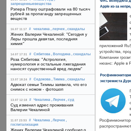
ФАС возбудила д
запрещенныевещества
Apple из-за непр
Рэпера Птаху оштрафовали на 80 тысяч
рублей за пропаганду запрещенных
веществ
#
чекалина
, лерчек
, скандалы
16.07 11:17
Жених Валерии Чекалиной: "Сегодня у
Леры прошла девятая, последняя
химия"
приложений RuS
устройства, пр
#
Сябитова
, Володина
, скандалы
14.07 17:31
Компании грозит
Роза Сябитова: "Астрология,
нюанс: Apple в 
нумерология и остальные лжегадания
наносят существенный вред людям"
Росфинмониторинг
#
Седокова
, Тимма
, скандалы
13.07 18:24
экстремиста Дуро
Адвокат семьи Тиммы заявила, что его
снимок с ножом - фотошоп
#
Чекалина
, Лерчек
, суд
13.07 12:18
Суд изменил адрес проживания
Валерии Чекалиной
Росфинмонитори
#
Чекалина
, Лерчек
,
11.07 23:53
госпитализация
распространяютс
Жених Валерии Чекалиной сообщил о