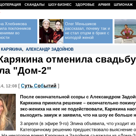
ЦОПЕРАЦИЯ
СКАНДАЛЫ
ШОУ-БИЗНЕС
ЗДОРОВЬЕ
АРМИЯ
ШПИОНАЖ
У
на Хлебникова
Олег Меньшиков
ила поклонников
рассказал, почему так и
нениями во
не стал отцом в браке с
ности
молодой женой
 КАРЯКИНА
,
АЛЕКСАНДР ЗАДОЙНОВ
Карякина отменила свадьбу
ла "Дом-2"
[
С
уть
С
о
б
ытий
]
14, 12:08
После окончательной ссоры с Александром Задо
Карякина приняла решение – окончательно покинут
экс-жениха на нее не подействовали, Карякина нао
выходить замуж и заявила, что на шоу ее больше н
3 апреля (в эфире 9-го) Элина объявила, что уходит из
Категоричному решению предшествовало выяснение 
На некоторое время Карякина и Задойнов съезжали из «Дома-2»