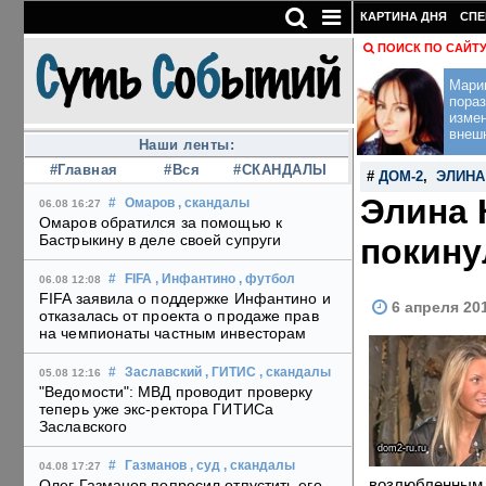
КАРТИНА ДНЯ
СПЕ
ПОИСК ПО САЙТ
Мари
пораз
изме
внеш
Наши ленты:
#Главная
#Вся
#СКАНДАЛЫ
#
ДОМ-2
,
ЭЛИНА
Элина 
#
Омаров
, скандалы
06.08 16:27
Омаров обратился за помощью к
Бастрыкину в деле своей супруги
покину
#
FIFA
, Инфантино
, футбол
06.08 12:08
FIFA заявила о поддержке Инфантино и
6 апреля 20
отказалась от проекта о продаже прав
на чемпионаты частным инвесторам
#
Заславский
, ГИТИС
, скандалы
05.08 12:16
"Ведомости": МВД проводит проверку
теперь уже экс-ректора ГИТИСа
Заславского
dom2-ru.ru
#
Газманов
, суд
, скандалы
04.08 17:27
возлюбленным. 
Олег Газманов попросил отпустить его