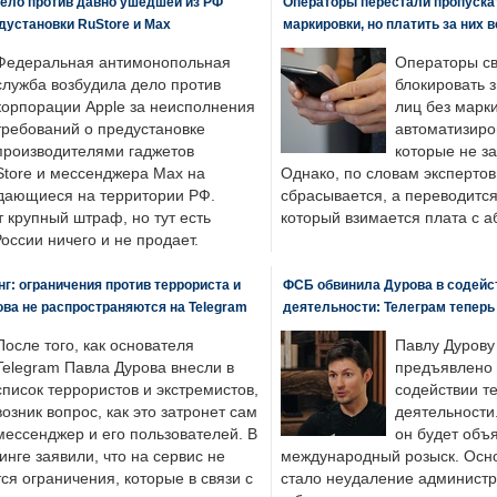
ело против давно ушедшей из РФ
Операторы перестали пропускат
едустановки RuStore и Max
маркировки, но платить за них 
Федеральная антимонопольная
Операторы св
служба возбудила дело против
блокировать 
корпорации Apple за неисполнения
лиц без марк
требований о предустановке
автоматизиро
производителями гаджетов
которые не з
tore и мессенджера Max на
Однако, по словам экспертов
одающиеся на территории РФ.
сбрасывается, а переводится 
 крупный штраф, но тут есть
который взимается плата с а
России ничего и не продает.
: ограничения против террориста и
ФСБ обвинила Дурова в содейс
ва не распространяются на Telegram
деятельности: Телеграм теперь
После того, как основателя
Павлу Дурову
Telegram Павла Дурова внесли в
предъявлено 
список террористов и экстремистов,
содействии т
возник вопрос, как это затронет сам
деятельности
мессенджер и его пользователей. В
он будет объ
нге заявили, что на сервис не
международный розыск. Осно
я ограничения, которые в связи с
стало неудаление администр