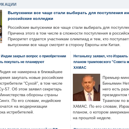
ИКАЦИИ
Выпускники все чаще стали выбирать для поступления и
российские колледжи
Российские выпускники все чаще стали выбирать для поступле
Причина этого в том числе в сложности поступления в российс
Приоритет отдается участникам олимпиад и тем, кто поступает 
выпускники все чаще смотрят в сторону Европы или Китая.
 Индии закрыл вопрос о приобретении
Нетаньяху заявил, что Израиль
ль покупать не планируют
планом трамповского "Совета 
ХАМАС
Индия не намерена в ближайшее
время закупать новые российские
Премьер-мин
истребители "Сухой", в том числе
Биньямин Нет
Су-57. Об этом заявил секретарь
него есть раз
Министерства обороны страны
президентом
ингх. По его словам, индийские
Трампом по в
точатся на модернизации
ХАМАС. По его словам, Изра
ка истребителей.
планом, о котором американ
на прошлой неделе.