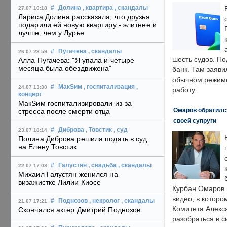
#
Долина
, квартира
, скандалы
27.07 10:18
Лариса Долина рассказала, что друзья
подарили ей новую квартиру - элитнее и
лучше, чем у Лурье
#
Пугачева
, скандалы
26.07 23:59
шесть судов. По
Алла Пугачева: "Я упала и четыре
месяца была обездвижена"
банк. Там заяви
обычном режиме
#
МакSим
, госпитализация
,
24.07 13:30
работу.
концерт
МакSим госпитализировали из-за
Омаров обратилс
стресса после смерти отца
своей супруги
#
Диброва
, Товстик
, суд
23.07 18:14
Полина Диброва решила подать в суд
на Елену Товстик
#
Галустян
, свадьба
, скандалы
22.07 17:08
Михаил Галустян женился на
визажистке Лилии Киосе
Курбан Омаров в
видео, в которо
#
Поднозов
, некролог
, скандалы
21.07 17:21
Комитета Алекс
Скончался актер Дмитрий Поднозов
разобраться в с