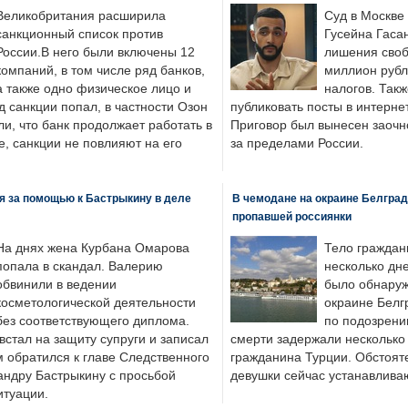
Великобритания расширила
Суд в Москве
санкционный список против
Гусейна Гаса
России.В него были включены 12
лишения своб
компаний, в том числе ряд банков,
миллион рубл
а также одно физическое лицо и
налогов. Так
д санкции попал, в частности Озон
публиковать посты в интернет
ли, что банк продолжает работать в
Приговор был вынесен заочно
, санкции не повлияют на его
за пределами России.
я за помощью к Бастрыкину в деле
В чемодане на окраине Белград
пропавшей россиянки
На днях жена Курбана Омарова
Тело граждан
попала в скандал. Валерию
несколько дне
обвинили в ведении
было обнаруж
косметологической деятельности
окраине Белг
без соответствующего диплома.
по подозрени
стал на защиту супруги и записал
смерти задержали несколько 
м обратился к главе Следственного
гражданина Турции. Обстоят
андру Бастрыкину с просьбой
девушки сейчас устанавлива
итуации.