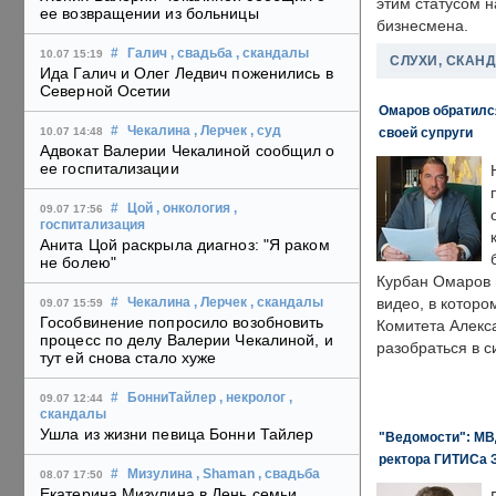
этим статусом 
ее возвращении из больницы
бизнесмена.
#
Галич
, свадьба
, скандалы
10.07 15:19
СЛУХИ, СКАН
Ида Галич и Олег Ледвич поженились в
Северной Осетии
Омаров обратилс
#
Чекалина
, Лерчек
, суд
своей супруги
10.07 14:48
Адвокат Валерии Чекалиной сообщил о
ее госпитализации
#
Цой
, онкология
,
09.07 17:56
госпитализация
Анита Цой раскрыла диагноз: "Я раком
не болею"
Курбан Омаров в
видео, в которо
#
Чекалина
, Лерчек
, скандалы
09.07 15:59
Гособвинение попросило возобновить
Комитета Алекс
процесс по делу Валерии Чекалиной, и
разобраться в с
тут ей снова стало хуже
#
БонниТайлер
, некролог
,
09.07 12:44
скандалы
Ушла из жизни певица Бонни Тайлер
"Ведомости": МВД
ректора ГИТИСа 
#
Мизулина
, Shaman
, свадьба
08.07 17:50
Екатерина Мизулина в День семьи,