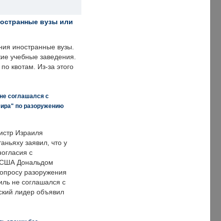
ностранные вузы или
ния иностранные вузы.
кие учебные заведения.
по квотам. Из-за этого
 не соглашался с
мира" по разоружению
истр Израиля
аньяху заявил, что у
ногласия с
 США Дональдом
опросу разоружения
иль не соглашался с
ский лидер объявил