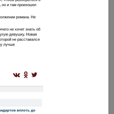
, но и там произошел
должении романа. Не
чего не хочет знать об
ругую девушку. Новая
оторой не расставался
му лучше
андартов вплоть до