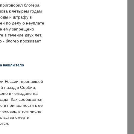
 приговорил блогера
нова к четырем годам
оды и штрафу в
ей по делу о неуплате
же ему запрещено
е в течение двух лет.
 - блогер проживает
а нашли тело
ки России, пропавшей
й назад в Сербии,
ено в чемодане на
рада. Как сообщается,
ю в причастности к ее
человек, в том числе
ельства смерти
ются.