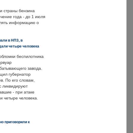
ии страны бензина
ечение года - до 1 июля
влять информацию о
али в НПЗ, в
дали четыре человека
обломки беспилотника
ервуар
батывающего завода.
щил губернатор
в. По его словам,
с ликвидируют
авшие - при атаке
и четыре человека.
но приговорили к