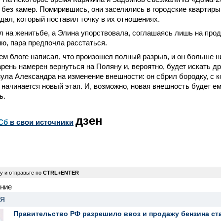
 без камер. Помирившись, они заселились в городские квартиры
дал, который поставил точку в их отношениях.
 на женитьбе, а Элина упорствовала, соглашаясь лишь на про
ию, пара предпочла расстаться.
ем блоге написал, что произошел полный разрыв, и он больше ни
арень намерен вернуться на Поляну и, вероятно, будет искать д
ула Александра на изменение внешности: он сбрил бородку, с к
ж, начинается новый этап. И, возможно, новая внешность будет е
ь.
дзен
Сб
в свои источники
у и отправьте по
CTRL+ENTER
ение
НЯ
Правительство РФ разрешило ввоз и продажу бензина ст