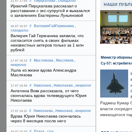
#
Пирцхалава
, скандалы
21.07 17:03
НАШИ ПУБЛ
Ираклий Пирцхалава рассказал о
расставании с экс-супругой и выказался
о заявлениях Екатерины Лукьяновой
#
ВалерияГайГерманика
,
20.07 16:37
скандалы
Валерия Гай Германика заявила, что
согласится снять в своих фильмах
неизвестных актеров только за 1 млн
рублей
Министр обороны
#
Маслякова
, Масляков
,
17.07 16:13
Су-57: истребите
некролог
Ушла из жизни вдова Александра
Маслякова
#
Николаев
, Николаева
, некролог
17.07 15:56
Ангелина Вовк рассказала, от чего
скончалась вдова телеведущего Юрия
Николаева
Раджеш Кумар С
власти сосредо
#
Николаева
, Николаев
, некролог
17.07 14:11
имеющегося пар
Вдова Юрия Николаева скончалась
через 8 месяцев после него
#
Птаха
, суд
,
16.07 15:25