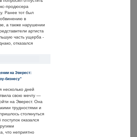
в попросил отпустить
экс-продюсера
у. Ранее тот был
 обвинению в
е, а также нарушении
редставители артиста
льшую часть ущерба -
днако, отказался
ении на Эверест:
оу-бизнесу"
я несколько дней
твила свою мечту —
ойти на Эверест. Она
акими трудностями и
пришлось столкнуться
ё поступок оказался
другими
а, что неприятно