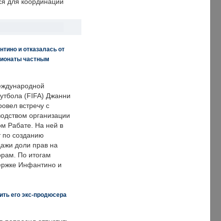
ся для координации
нтино и отказалась от
пионаты частным
еждународной
тбола (FIFA) Джанни
овел встречу с
одством организации
м Рабате. На ней в
т по созданию
дажи доли прав на
рам. По итогам
держке Инфантино и
ить его экс-продюсера