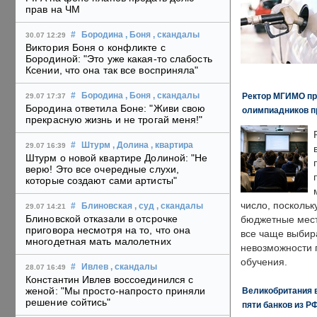
прав на ЧМ
#
Бородина
, Боня
, скандалы
30.07 12:29
Виктория Боня о конфликте с
Бородиной: "Это уже какая-то слабость
Ксении, что она так все восприняла"
Ректор МГИМО пр
#
Бородина
, Боня
, скандалы
29.07 17:37
Бородина ответила Боне: "Живи свою
олимпиадников п
прекрасную жизнь и не трогай меня!"
#
Штурм
, Долина
, квартира
29.07 16:39
Штурм о новой квартире Долиной: "Не
верю! Это все очередные слухи,
которые создают сами артисты"
число, поскольк
#
Блиновская
, суд
, скандалы
29.07 14:21
Блиновской отказали в отсрочке
бюджетные мест
приговора несмотря на то, что она
все чаще выбир
многодетная мать малолетних
невозможности 
обучения.
#
Ивлев
, скандалы
28.07 16:49
Константин Ивлев воссоединился с
женой: "Мы просто-напросто приняли
Великобритания в
решение сойтись"
пяти банков из Р