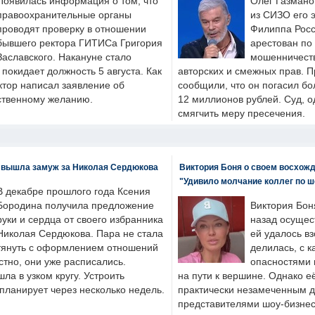
Появилась информация о том, что
Олег Газмано
правоохранительные органы
из СИЗО его 
проводят проверку в отношении
Филиппа Росс
бывшего ректора ГИТИСа Григория
арестован по
Заславского. Накануне стало
мошенничеств
н покидает должность 5 августа. Как
авторских и смежных прав. П
ктор написал заявление об
сообщили, что он погасил бо
бственному желанию.
12 миллионов рублей. Суд, о
смягчить меру пресечения.
 вышла замуж за Николая Сердюкова
Виктория Боня о своем восхожд
"Удивило молчание коллег по ш
В декабре прошлого года Ксения
Бородина получила предложение
Виктория Бон
руки и сердца от своего избранника
назад осущес
Николая Сердюкова. Пара не стала
ей удалось вз
тянуть с оформлением отношений
делилась, с к
естно, они уже расписались.
опасностями 
а в узком кругу. Устроить
на пути к вершине. Однако е
планирует через несколько недель.
практически незамеченным 
представителями шоу-бизнес