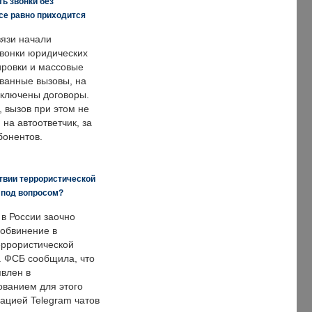
ь звонки без
все равно приходится
язи начали
звонки юридических
ировки и массовые
ванные вызовы, на
аключены договоры.
, вызов при этом не
на автоответчик, за
бонентов.
твии террористической
 под вопросом?
 в России заочно
обвинение в
еррористической
. ФСБ сообщила, что
явлен в
ванием для этого
ацией Telegram чатов