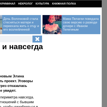
КРИМИНАЛ
НЕКРОЛОГ
КУЛЬТУРА
КНИЖНАЯ ПОЛКА
Дочь Волочковой стала
Мама Пелагеи поведала
стесняться матери и
свою версию о разводе
переехала жить к отцу и
дочери с Иваном
его возлюбленной
Телегиным
 и навсегда
йновым Элина
ь проект. Уговоры
трез отказалась
е увидят.
 периметра навсегда.
отношений с бывшим
, чтобы разобраться в