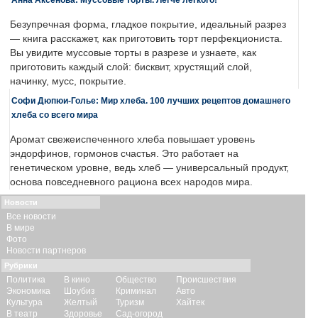
Безупречная форма, гладкое покрытие, идеальный разрез
— книга расскажет, как приготовить торт перфекциониста.
Вы увидите муссовые торты в разрезе и узнаете, как
приготовить каждый слой: бисквит, хрустящий слой,
начинку, мусс, покрытие.
Софи Дюпюи-Голье: Мир хлеба. 100 лучших рецептов домашнего
хлеба со всего мира
Аромат свежеиспеченного хлеба повышает уровень
эндорфинов, гормонов счастья. Это работает на
генетическом уровне, ведь хлеб — универсальный продукт,
основа повседневного рациона всех народов мира.
Новости
Все новости
В мире
Фото
Новости партнеров
Рубрики
Политика
В кино
Общество
Происшествия
Экономика
Шоубиз
Криминал
Авто
Культура
Желтый
Туризм
Хайтек
В театр
Здоровье
Сад-огород