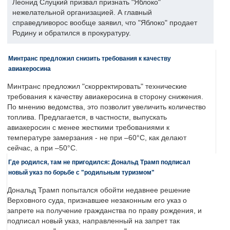
Леонид Слуцкий призвал признать "Яблоко"
нежелательной организацией. А главный
справедливорос вообще заявил, что "Яблоко" продает
Родину и обратился в прокуратуру.
Минтранс предложил снизить требования к качеству
авиакеросина
Минтранс предложил "скорректировать" технические
требования к качеству авиакеросина в сторону снижения.
По мнению ведомства, это позволит увеличить количество
топлива. Предлагается, в частности, выпускать
авиакеросин с менее жесткими требованиями к
температуре замерзания - не при –60°C, как делают
сейчас, а при –50°C.
Где родился, там не пригодился: Дональд Трамп подписал
новый указ по борьбе с "родильным туризмом"
Дональд Трамп попытался обойти недавнее решение
Верховного суда, признавшее незаконным его указ о
запрете на получение гражданства по праву рождения, и
подписал новый указ, направленный на запрет так