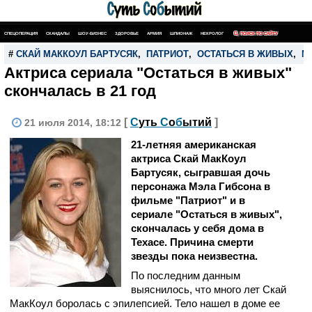
СПЕЦОПЕРАЦИЯ
СКАНДАЛЫ
ШОУ-БИЗНЕС
ЗДОРОВЬЕ
АРМИЯ
ШПИОНАЖ
НЕКРОЛОГ
ПОИСК ПО САЙТУ
#
СКАЙ МАККОУЛ БАРТУСЯК
,
ПАТРИОТ
,
ОСТАТЬСЯ В ЖИВЫХ
,
М
Актриса сериала "Остаться в живых"
скончалась в 21 год
[
С
уть
С
о
б
ытий
]
21 июля 2014, 18:12
21-летняя американская
актриса Скай МакКоул
Бартусяк, сыгравшая дочь
персонажа Мэла Гибсона в
фильме "Патриот" и в
сериале "Остаться в живых",
скончалась у себя дома в
Техасе. Причина смерти
звезды пока неизвестна.
По последним данным
выяснилось, что много лет Скай
МакКоул боролась с эпилепсией. Тело нашел в доме ее