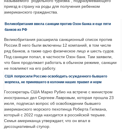
называемого "родильного туризма", подразумевающего
приезд в страну на роды для получения ребенком
американского гражданства.
Великобритания ввела санкции против Озон банка и еще пяти
банков из РФ
Великобритания расширила санкционный список против
России.В него были включены 12 компаний, в том числе
ряд банков, а также одно физическое лицо и шесть судов.
Под санкции попал, в частности Озон банк. Там заявили,
что банк продолжает работать в обычном режиме, санкции
не повлияют на его работу.
США попросили Россию освободить осужденного бывшего
морпеха, не принявшего в колонии наших правил и норм
Госсекретарь США Марко Рубио на встрече с министром
иностранных дел Сергеем Лавровым, которая прошла 23
июля, подписал вопрос об освобождении бывшего
американского морского пехотинца Роберта Гилмана,
который с 2022 года находится в российской тюрьме.
Семья американца утверждает, что он впал в
диссоциативный ступор.