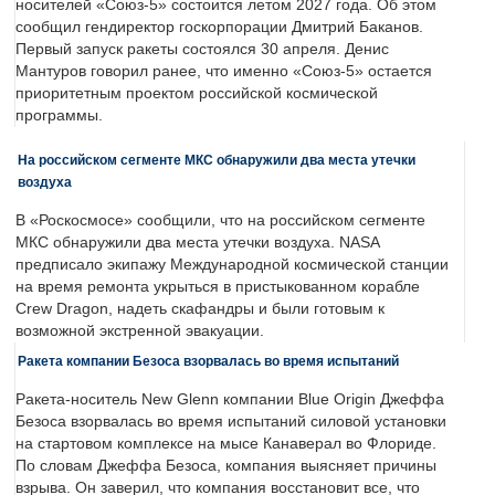
носителей «Союз-5» состоится летом 2027 года. Об этом
сообщил гендиректор госкорпорации Дмитрий Баканов.
Первый запуск ракеты состоялся 30 апреля. Денис
Мантуров говорил ранее, что именно «Союз-5» остается
приоритетным проектом российской космической
программы.
На российском сегменте МКС обнаружили два места утечки
воздуха
В «Роскосмосе» сообщили, что на российском сегменте
МКС обнаружили два места утечки воздуха. NASA
предписало экипажу Международной космической станции
на время ремонта укрыться в пристыкованном корабле
Crew Dragon, надеть скафандры и были готовым к
возможной экстренной эвакуации.
Ракета компании Безоса взорвалась во время испытаний
Ракета-носитель New Glenn компании Blue Origin Джеффа
Безоса взорвалась во время испытаний силовой установки
на стартовом комплексе на мысе Канаверал во Флориде.
По словам Джеффа Безоса, компания выясняет причины
взрыва. Он заверил, что компания восстановит все, что