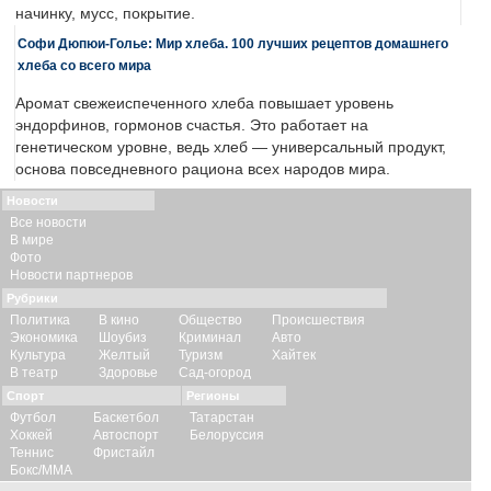
начинку, мусс, покрытие.
Софи Дюпюи-Голье: Мир хлеба. 100 лучших рецептов домашнего
хлеба со всего мира
Аромат свежеиспеченного хлеба повышает уровень
эндорфинов, гормонов счастья. Это работает на
генетическом уровне, ведь хлеб — универсальный продукт,
основа повседневного рациона всех народов мира.
Новости
Все новости
В мире
Фото
Новости партнеров
Рубрики
Политика
В кино
Общество
Происшествия
Экономика
Шоубиз
Криминал
Авто
Культура
Желтый
Туризм
Хайтек
В театр
Здоровье
Сад-огород
Спорт
Регионы
Футбол
Баскетбол
Татарстан
Хоккей
Автоспорт
Белоруссия
Теннис
Фристайл
Бокс/ММА