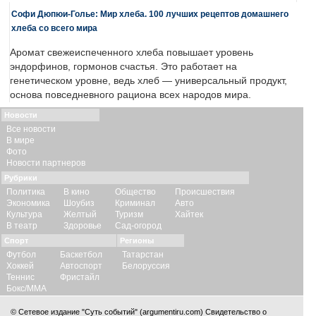
Софи Дюпюи-Голье: Мир хлеба. 100 лучших рецептов домашнего
хлеба со всего мира
Аромат свежеиспеченного хлеба повышает уровень
эндорфинов, гормонов счастья. Это работает на
генетическом уровне, ведь хлеб — универсальный продукт,
основа повседневного рациона всех народов мира.
Новости
Все новости
В мире
Фото
Новости партнеров
Рубрики
Политика
В кино
Общество
Происшествия
Экономика
Шоубиз
Криминал
Авто
Культура
Желтый
Туризм
Хайтек
В театр
Здоровье
Сад-огород
Спорт
Регионы
Футбол
Баскетбол
Татарстан
Хоккей
Автоспорт
Белоруссия
Теннис
Фристайл
Бокс/ММА
© Сетевое издание "Суть событий" (argumentiru.com) Свидетельство о