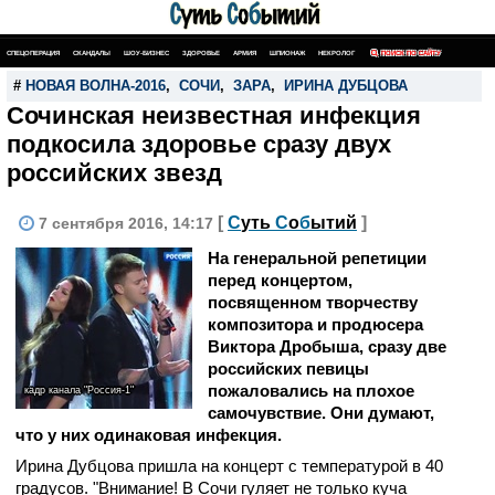
СПЕЦОПЕРАЦИЯ
СКАНДАЛЫ
ШОУ-БИЗНЕС
ЗДОРОВЬЕ
АРМИЯ
ШПИОНАЖ
НЕКРОЛОГ
ПОИСК ПО САЙТУ
#
НОВАЯ ВОЛНА-2016
,
СОЧИ
,
ЗАРА
,
ИРИНА ДУБЦОВА
Сочинская неизвестная инфекция
подкосила здоровье сразу двух
российских звезд
[
С
уть
С
о
б
ытий
]
7 сентября 2016, 14:17
На генеральной репетиции
перед концертом,
посвященном творчеству
композитора и продюсера
Виктора Дробыша, сразу две
российских певицы
пожаловались на плохое
кадр канала "Россия-1"
самочувствие. Они думают,
что у них одинаковая инфекция.
Ирина Дубцова пришла на концерт с температурой в 40
градусов. "Внимание! В Сочи гуляет не только куча