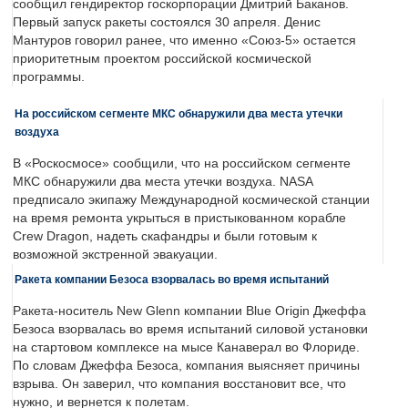
сообщил гендиректор госкорпорации Дмитрий Баканов.
Первый запуск ракеты состоялся 30 апреля. Денис
Мантуров говорил ранее, что именно «Союз-5» остается
приоритетным проектом российской космической
программы.
На российском сегменте МКС обнаружили два места утечки
воздуха
В «Роскосмосе» сообщили, что на российском сегменте
МКС обнаружили два места утечки воздуха. NASA
предписало экипажу Международной космической станции
на время ремонта укрыться в пристыкованном корабле
Crew Dragon, надеть скафандры и были готовым к
возможной экстренной эвакуации.
Ракета компании Безоса взорвалась во время испытаний
Ракета-носитель New Glenn компании Blue Origin Джеффа
Безоса взорвалась во время испытаний силовой установки
на стартовом комплексе на мысе Канаверал во Флориде.
По словам Джеффа Безоса, компания выясняет причины
взрыва. Он заверил, что компания восстановит все, что
нужно, и вернется к полетам.