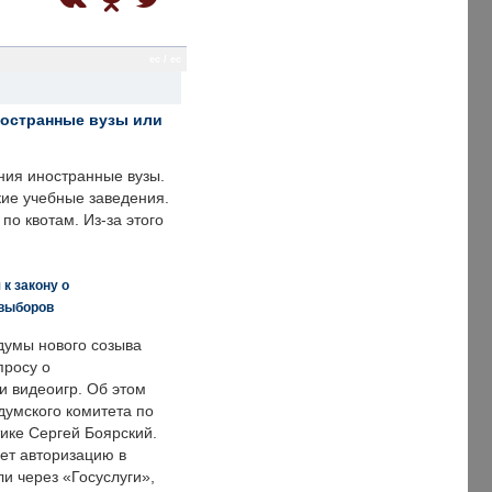
ec / ec
ностранные вузы или
ния иностранные вузы.
кие учебные заведения.
по квотам. Из-за этого
к закону о
 выборов
думы нового созыва
просу о
и видеоигр. Об этом
думского комитета по
ке Сергей Боярский.
ет авторизацию в
и через «Госуслуги»,