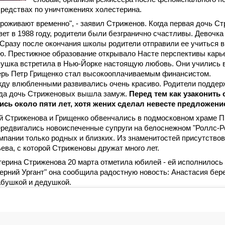
средствах по уничтожениях холестерина.
проживают временно", - заявил Стриженов. Когда первая дочь 
вет в 1988 году, родители были безгранично счастливы. Девочка
Сразу после окончания школы родители отправили ее учиться в
. Престижное образование открывало Насте перспективы карье
вушка встретила в Нью-Йорке настоящую любовь. Они учились в
ерь Петр Грищенко стал высокооплачиваемым финансистом.
ду влюбленными развивались очень красиво. Родители поддерж
ода дочь Стриженовых вышла замуж.
Перед тем как узаконить 
ись около пяти лет, хотя жених сделал невесте предложение
й Стриженова и Грищенко обвенчались в подмосковном храме 
редвигались новоиспеченные супруги на белоснежном "Роллс-Р
мпании только родных и близких. Из знаменитостей присутствов
ева, с которой Стриженовы дружат много лет.
ерина Стриженова 20 марта отметила юбилей - ей исполнилось 
ерний Ургант" она сообщила радостную новость: Анастасия бере
абушкой и дедушкой.