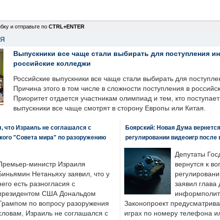
бку и отправьте по
CTRL+ENTER
НЯ
Выпускники все чаще стали выбирать для поступления и
российские колледжи
Российские выпускники все чаще стали выбирать для поступле
Причина этого в том числе в сложности поступления в российс
Приоритет отдается участникам олимпиад и тем, кто поступает 
выпускники все чаще смотрят в сторону Европы или Китая.
, что Израиль не соглашался с
Боярский: Новая Дума вернется 
кого "Совета мира" по разоружению
регулировании видеоигр после
Депутаты Гос
Премьер-министр Израиля
вернутся к во
Биньямин Нетаньяху заявил, что у
регулировани
него есть разногласия с
заявил глава 
президентом США Дональдом
информполити
Трампом по вопросу разоружения
Законопроект предусматрива
словам, Израиль не соглашался с
играх по номеру телефона ил