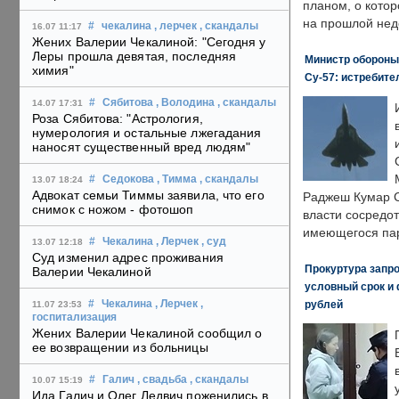
планом, о кото
на прошлой нед
#
чекалина
, лерчек
, скандалы
16.07 11:17
Жених Валерии Чекалиной: "Сегодня у
Леры прошла девятая, последняя
Министр обороны
химия"
Су-57: истребите
#
Сябитова
, Володина
, скандалы
14.07 17:31
Роза Сябитова: "Астрология,
нумерология и остальные лжегадания
наносят существенный вред людям"
#
Седокова
, Тимма
, скандалы
13.07 18:24
Адвокат семьи Тиммы заявила, что его
Раджеш Кумар С
снимок с ножом - фотошоп
власти сосредо
имеющегося пар
#
Чекалина
, Лерчек
, суд
13.07 12:18
Суд изменил адрес проживания
Прокуртура запр
Валерии Чекалиной
условный срок и 
рублей
#
Чекалина
, Лерчек
,
11.07 23:53
госпитализация
Жених Валерии Чекалиной сообщил о
ее возвращении из больницы
#
Галич
, свадьба
, скандалы
10.07 15:19
Ида Галич и Олег Ледвич поженились в