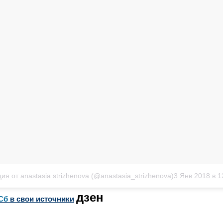
ия от anastasia strizhenova (@anastasia_strizhenova)
3 Янв 2018 в 1
дзен
Сб
в свои источники