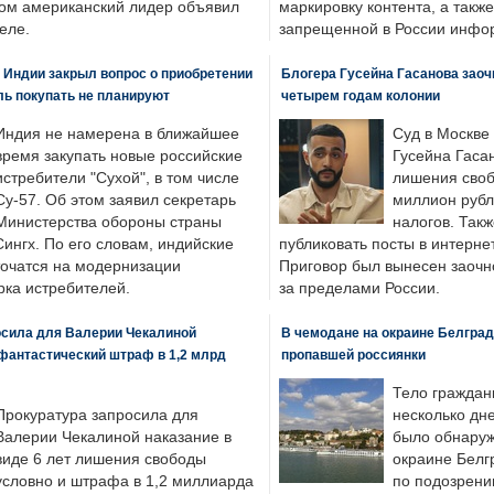
ром американский лидер объявил
маркировку контента, а также
еле.
запрещенной в России инфо
 Индии закрыл вопрос о приобретении
Блогера Гусейна Гасанова заоч
ль покупать не планируют
четырем годам колонии
Индия не намерена в ближайшее
Суд в Москве
время закупать новые российские
Гусейна Гаса
истребители "Сухой", в том числе
лишения своб
Су-57. Об этом заявил секретарь
миллион рубл
Министерства обороны страны
налогов. Так
ингх. По его словам, индийские
публиковать посты в интернет
точатся на модернизации
Приговор был вынесен заочно
ка истребителей.
за пределами России.
осила для Валерии Чекалиной
В чемодане на окраине Белград
фантастический штраф в 1,2 млрд
пропавшей россиянки
Тело граждан
Прокуратура запросила для
несколько дне
Валерии Чекалиной наказание в
было обнаруж
виде 6 лет лишения свободы
окраине Белг
условно и штрафа в 1,2 миллиарда
по подозрени