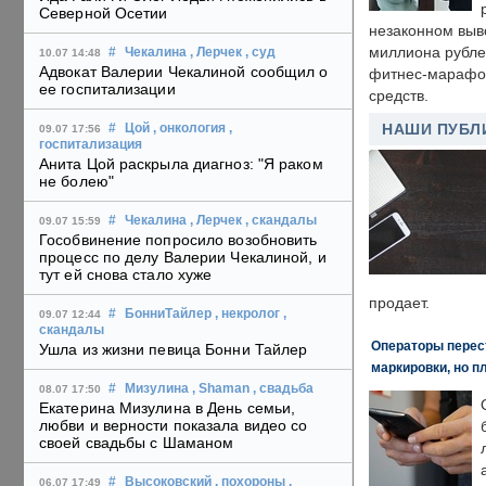
Северной Осетии
незаконном выв
миллиона рубле
#
Чекалина
, Лерчек
, суд
10.07 14:48
Адвокат Валерии Чекалиной сообщил о
фитнес-марафон
ее госпитализации
средств.
НАШИ ПУБЛ
#
Цой
, онкология
,
09.07 17:56
госпитализация
Анита Цой раскрыла диагноз: "Я раком
не болею"
#
Чекалина
, Лерчек
, скандалы
09.07 15:59
Гособвинение попросило возобновить
процесс по делу Валерии Чекалиной, и
тут ей снова стало хуже
продает.
#
БонниТайлер
, некролог
,
09.07 12:44
скандалы
Операторы перест
Ушла из жизни певица Бонни Тайлер
маркировки, но п
#
Мизулина
, Shaman
, свадьба
08.07 17:50
Екатерина Мизулина в День семьи,
любви и верности показала видео со
своей свадьбы с Шаманом
#
Высоковский
, похороны
,
06.07 17:49