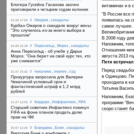
Блогера Гусейна Гасанова заочно
витаминах и в 
приговорили к четырем годам колонии
"В России все 
появилась на с
#
Омаров
, скандалы
03.08 17:00
Курбан Омаров о скандале вокруг жены:
самое лучшее. 
"Это случилось из-за моего выбора в
Великобританию
прошлом"
В 2008 году де
Напомним, теп
#
Пересильд
, Мороз
, скандалы
03.08 16:38
Отношения меж
Анна Пересильд - об учебе у Дарьи
августа 2013 г
Мороз: "Она берет на свой курс тех, кто
уже снимается"
Петя встречал
Перед свадьбо
#
чекалина
, лерчек
, суд
31.07 15:42
в Одинцово. Пе
Прокуртура запросила для Валерии
Чекалиной условный срок и
проходила в ко
фантастический штраф в 1,2 млрд
Татьяна Василь
рублей
Напомним, Екат
программе "Веч
#
Кордеро
, Инффантино
, FIFA
31.07 14:55
Старший советник Инфантино покинул
скоро станет б
FIFA на фоне планов продать долю
прав на ЧМ
#
Бородина
, Боня
, скандалы
30.07 12:29
Виктория Боня о конфликте с