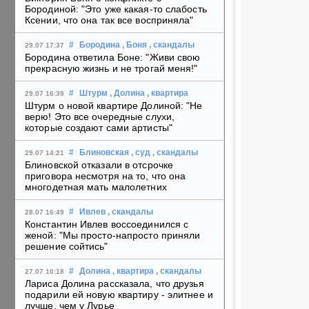
Бородиной: "Это уже какая-то слабость
Ксении, что она так все восприняла"
#
Бородина
, Боня
, скандалы
29.07 17:37
Бородина ответила Боне: "Живи свою
прекрасную жизнь и не трогай меня!"
#
Штурм
, Долина
, квартира
29.07 16:39
Штурм о новой квартире Долиной: "Не
верю! Это все очередные слухи,
которые создают сами артисты"
#
Блиновская
, суд
, скандалы
29.07 14:21
Блиновской отказали в отсрочке
приговора несмотря на то, что она
многодетная мать малолетних
#
Ивлев
, скандалы
28.07 16:49
Константин Ивлев воссоединился с
женой: "Мы просто-напросто приняли
решение сойтись"
#
Долина
, квартира
, скандалы
27.07 10:18
Лариса Долина рассказала, что друзья
подарили ей новую квартиру - элитнее и
лучше, чем у Лурье