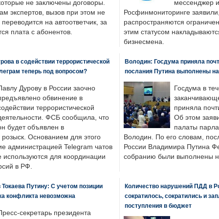
которые не заключены договоры.
мессенджер и
ам экспертов, вызов при этом не
Росфинмониторинге заявили, 
 переводится на автоответчик, за
распространяются ограничени
ся плата с абонентов.
этим статусом накладываютс
бизнесмена.
рова в содействии террористической
Володин: Госдума приняла почти
леграм теперь под вопросом?
послания Путина выполнены н
Павлу Дурову в России заочно
Госдума в теч
предъявлено обвинение в
заканчивающе
содействии террористической
приняла почти
деятельности. ФСБ сообщила, что
Об этом заяв
он будет объявлен в
палаты парла
розыск. Основанием для этого
Володин. По его словам, пос
ие администрацией Telegram чатов
России Владимира Путина Ф
е используются для координации
собранию были выполнены н
рсий в РФ.
 Токаева Путину: С учетом позиции
Количество нарушений ПДД в Р
ка конфликта невозможна
сократилось, сократились и за
поступления в бюджет
Пресс-секретарь президента