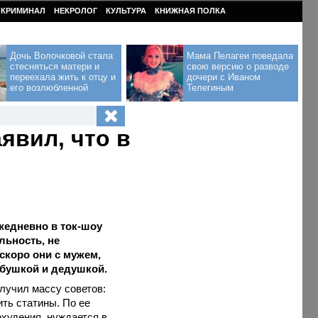
КРИМИНАЛ
НЕКРОЛОГ
КУЛЬТУРА
КНИЖНАЯ ПОЛКА
Дочь Волочковой стала
Мама Пелагеи поведала
стесняться матери и
свою версию о разводе
переехала жить к отцу и
дочери с Иваном
его возлюбленной
Телегиным
явил, что в
жедневно в ток-шоу
льность, не
 скоро они с мужем,
бушкой и дедушкой.
лучил массу советов:
ть статины. По ее
худения, нуждается в