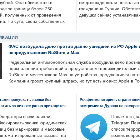
рублей. Она обвиняется в
смерти задержали несколько 
оде за границу более 250
гражданина Турции. Обстоят
й, полученных от проведения
девушки сейчас устанавлива
а. По сути, своих собственных
ИКАЦИИ
ФАС возбудила дело против давно ушедшей из РФ Apple 
непредустановки RuStore и Max
Федеральная антимонопольная служба возбудила дело против 
неисполнения требований о предустановке производителями 
RuStore и мессенджера Max на устройства, продающиеся на т
Компании грозит крупный штраф, но тут есть нюанс: Apple в Ро
али пропускать звонки без
Росфинмониторинг: ограничения
латить за них все равно приходится
экстремиста Дурова не распрос
Операторы связи начали
После того, к
блокировать звонки юридических
Telegram Пав
лиц без маркировки и массовые
список террор
автоматизированные вызовы, на
возник вопрос