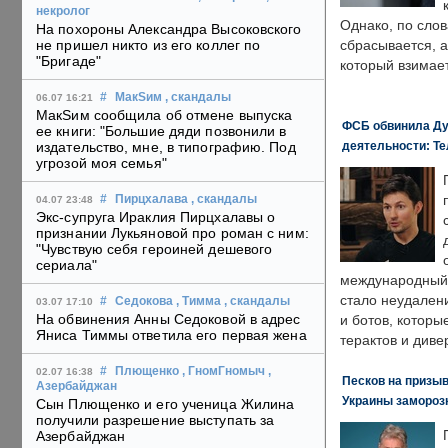
некролог
Однако, по слов
На похороны Александра Высоковского
не пришел никто из его коллег по
сбрасывается, а
"Бригаде"
который взимает
#
МакSим
, скандалы
06.07 16:21
МакSим сообщила об отмене выпуска
ФСБ обвинила Ду
ее книги: "Большие дяди позвонили в
деятельности: Те
издательство, мне, в типографию. Под
угрозой моя семья"
#
Пирцхалава
, скандалы
04.07 23:48
Экс-супруга Ираклия Пирцхалавы о
признании Лукьяновой про роман с ним:
"Чувствую себя героиней дешевого
сериала"
международный 
стало неудален
#
Седокова
, Тимма
, скандалы
03.07 17:10
На обвинения Анны Седоковой в адрес
и ботов, которы
Яниса Тиммы ответила его первая жена
терактов и диве
#
Плющенко
, ГномГномыч
,
02.07 16:38
Песков на призыв
Азербайджан
Украины замороз
Сын Плющенко и его ученица Жилина
получили разрешение выступать за
Азербайджан