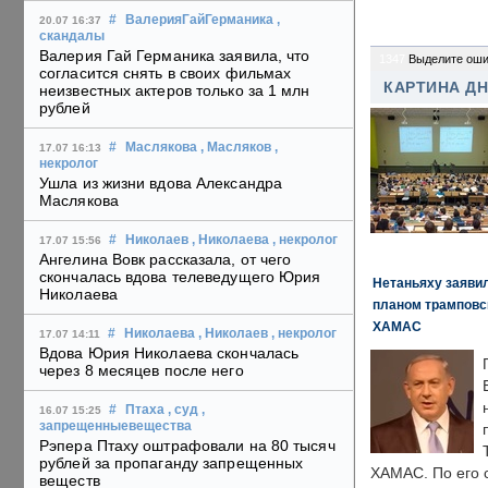
#
ВалерияГайГерманика
,
20.07 16:37
скандалы
Валерия Гай Германика заявила, что
1347
Выделите оши
согласится снять в своих фильмах
КАРТИНА Д
неизвестных актеров только за 1 млн
рублей
#
Маслякова
, Масляков
,
17.07 16:13
некролог
Ушла из жизни вдова Александра
Маслякова
#
Николаев
, Николаева
, некролог
17.07 15:56
Ангелина Вовк рассказала, от чего
скончалась вдова телеведущего Юрия
Нетаньяху заявил
Николаева
планом трамповс
ХАМАС
#
Николаева
, Николаев
, некролог
17.07 14:11
Вдова Юрия Николаева скончалась
через 8 месяцев после него
#
Птаха
, суд
,
16.07 15:25
запрещенныевещества
Рэпера Птаху оштрафовали на 80 тысяч
рублей за пропаганду запрещенных
ХАМАС. По его 
веществ