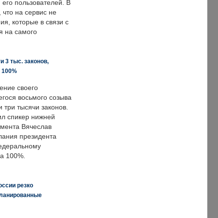
 его пользователей. В
что на сервис не
я, которые в связи с
я на самого
 3 тыс. законов,
а 100%
ение своего
гося восьмого созыва
 три тысячи законов.
ил спикер нижней
мента Вячеслав
лания президента
едеральному
а 100%.
оссии резко
планированные