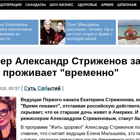
ЦОПЕРАЦИЯ
СКАНДАЛЫ
ШОУ-БИЗНЕС
ЗДОРОВЬЕ
АРМИЯ
ШПИОНАЖ
У
на Хлебникова
Олег Меньшиков
ила поклонников
рассказал, почему так и
нениями во
не стал отцом в браке с
ности
молодой женой
ер Александр Стриженов за
 проживает "временно"
[
С
уть
С
о
б
ытий
]
018, 09:57
Ведущая Первого канала Екатерина Стриженова, е
"Время покажет", отстаивая российскую действите
скрывает, что ее старшая дочь живет в Америке. И
режиссером Александром Стриженовым, станут ба
В программе "Жить здорово!" Александр Стриженов по
главное, что считает ведущая Елена Малышева, это пи
словам, организм режиссера после феноменального по