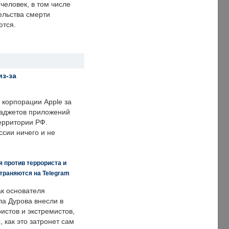
человек, в том числе
ельства смерти
ются.
из-за
корпорации Apple за
гаджетов приложений
ерритории РФ.
ссии ничего и не
 против террориста и
траняются на Telegram
ак основателя
ла Дурова внесли в
истов и экстремистов,
, как это затронет сам