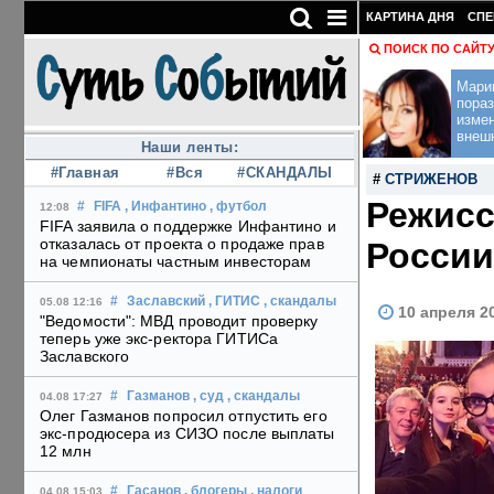
КАРТИНА ДНЯ
СПЕ
ПОИСК ПО САЙТ
Мари
пораз
изме
внеш
Наши ленты:
#Главная
#Вся
#СКАНДАЛЫ
#
СТРИЖЕНОВ
Режисс
#
FIFA
, Инфантино
, футбол
12:08
FIFA заявила о поддержке Инфантино и
отказалась от проекта о продаже прав
России
на чемпионаты частным инвесторам
#
Заславский
, ГИТИС
, скандалы
05.08 12:16
10 апреля 2
"Ведомости": МВД проводит проверку
теперь уже экс-ректора ГИТИСа
Заславского
#
Газманов
, суд
, скандалы
04.08 17:27
Олег Газманов попросил отпустить его
экс-продюсера из СИЗО после выплаты
12 млн
#
Гасанов
, блогеры
, налоги
04.08 15:03