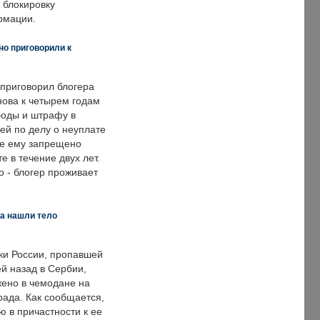
 блокировку
рмации.
но приговорили к
 приговорил блогера
нова к четырем годам
оды и штрафу в
ей по делу о неуплате
же ему запрещено
е в течение двух лет.
 - блогер проживает
а нашли тело
ки России, пропавшей
й назад в Сербии,
ено в чемодане на
рада. Как сообщается,
ю в причастности к ее