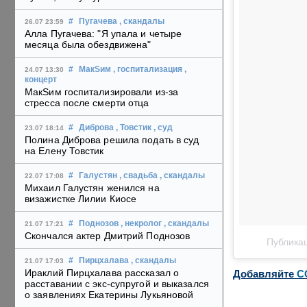
#
Пугачева
, скандалы
26.07 23:59
Алла Пугачева: "Я упала и четыре
месяца была обездвижена"
#
МакSим
, госпитализация
,
24.07 13:30
концерт
МакSим госпитализировали из-за
стресса после смерти отца
#
Диброва
, Товстик
, суд
23.07 18:14
Полина Диброва решила подать в суд
на Елену Товстик
#
Галустян
, свадьба
, скандалы
22.07 17:08
Михаил Галустян женился на
визажистке Лилии Киосе
#
Поднозов
, некролог
, скандалы
21.07 17:21
Скончался актер Дмитрий Поднозов
Публикац
#
Пирцхалава
, скандалы
21.07 17:03
Ираклий Пирцхалава рассказал о
Добавляйте
C
расставании с экс-супругой и выказался
о заявлениях Екатерины Лукьяновой