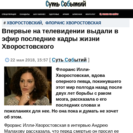
СПЕЦОПЕРАЦИЯ
СКАНДАЛЫ
ШОУ-БИЗНЕС
ЗДОРОВЬЕ
АРМИЯ
ШПИОНАЖ
НЕКРОЛОГ
ПОИСК ПО САЙТУ
#
ХВОРОСТОВСКИЙ
,
ФЛОРАНС ХВОРОСТОВСКАЯ
Впервые на телевидении выдали в
эфир последние кадры жизни
Хворостовского
[
С
уть
С
о
б
ытий
]
22 мая 2018, 15:57
Флоранс Илли-
Хворостовская, вдова
оперного певца, покинувшего
этот мир полгода назад после
двух лет борьбы с раком
мозга, рассказала о его
последних словах и
пожеланиях для нее. Но она пока и думать не хочет
об этом.
Фроранс Илли-Хворостовская в интервью Андрею
Малахову рассказала, что перед смертью он просил ее