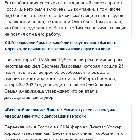
Великобритания расширила санкционный список против
России.В него были включены 12 компаний, в том числе
ряд банков, а также одно физическое лицо и шесть судов.
Под санкции попал, в частности Озон банк. Там заявили,
что банк продолжает работать в обычном режиме, санкции
не повлияют на его работу.
США попросили Россию освободить осужденного бывшего
морпеха, не принявшего в колонии наших правил и норм
Госсекретарь США Марко Рубио на встрече с министром
иностранных дел Сергеем Лавровым, которая прошла 23
июля, подписал вопрос об освобождении бывшего
американского морского пехотинца Роберта Гилмана,
который с 2022 года находится в российской тюрьме.
Семья американца утверждает, что он впал в
диссоциативный ступор.
«Веселый молочник» Джастас Уолкер в ужасе - он получил
уведомление ФМС о депортации из России
Переехавший в Россию из США фермер Джастас Уолкер,
хорошо известный как "Веселый молочник", сообщил, что
получил уведомление миграционной службы об