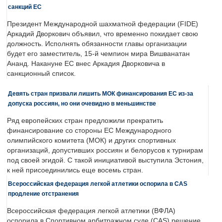
санкций ЕС
Президент Международной шахматной федерации (FIDE)
Аркадий Дворкович объявил, что временно покидает свою
должность. Исполнять обязанности главы организации
будет его заместитель, 15-й чемпион мира Вишванатан
Ананд. Накануне ЕС внес Аркадия Дворковича в
санкционный список.
Девять стран призвали лишить МОК финансирования ЕС из-за
допуска россиян, но они очевидно в меньшинстве
Ряд европейских стран предложили прекратить
финансирование со стороны ЕС Международного
олимпийского комитета (МОК) и других спортивных
организаций, допустивших россиян и белорусов к турнирам
под своей эгидой. С такой инициативой выступила Эстония,
к ней присоединились еще восемь стран.
Всероссийская федерация легкой атлетики оспорила в CAS
продление отстранения
Всероссийская федерация легкой атлетики (ВФЛА)
оспорила в Спортивном арбитражном суде (CAS) решение