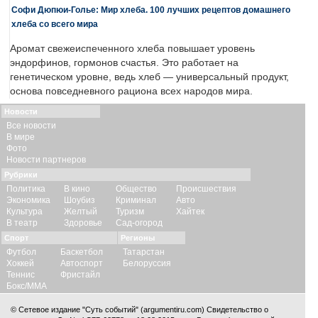
Софи Дюпюи-Голье: Мир хлеба. 100 лучших рецептов домашнего
хлеба со всего мира
Аромат свежеиспеченного хлеба повышает уровень
эндорфинов, гормонов счастья. Это работает на
генетическом уровне, ведь хлеб — универсальный продукт,
основа повседневного рациона всех народов мира.
Новости
Все новости
В мире
Фото
Новости партнеров
Рубрики
Политика
В кино
Общество
Происшествия
Экономика
Шоубиз
Криминал
Авто
Культура
Желтый
Туризм
Хайтек
В театр
Здоровье
Сад-огород
Спорт
Регионы
Футбол
Баскетбол
Татарстан
Хоккей
Автоспорт
Белоруссия
Теннис
Фристайл
Бокс/ММА
© Сетевое издание "Суть событий" (argumentiru.com) Свидетельство о