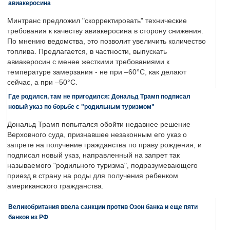
авиакеросина
Минтранс предложил "скорректировать" технические
требования к качеству авиакеросина в сторону снижения.
По мнению ведомства, это позволит увеличить количество
топлива. Предлагается, в частности, выпускать
авиакеросин с менее жесткими требованиями к
температуре замерзания - не при –60°C, как делают
сейчас, а при –50°C.
Где родился, там не пригодился: Дональд Трамп подписал
новый указ по борьбе с "родильным туризмом"
Дональд Трамп попытался обойти недавнее решение
Верховного суда, признавшее незаконным его указ о
запрете на получение гражданства по праву рождения, и
подписал новый указ, направленный на запрет так
называемого "родильного туризма", подразумевающего
приезд в страну на роды для получения ребенком
американского гражданства.
Великобритания ввела санкции против Озон банка и еще пяти
банков из РФ