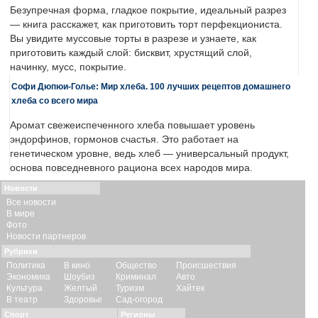
Безупречная форма, гладкое покрытие, идеальный разрез
— книга расскажет, как приготовить торт перфекциониста.
Вы увидите муссовые торты в разрезе и узнаете, как
приготовить каждый слой: бисквит, хрустящий слой,
начинку, мусс, покрытие.
Софи Дюпюи-Голье: Мир хлеба. 100 лучших рецептов домашнего
хлеба со всего мира
Аромат свежеиспеченного хлеба повышает уровень
эндорфинов, гормонов счастья. Это работает на
генетическом уровне, ведь хлеб — универсальный продукт,
основа повседневного рациона всех народов мира.
Новости
Все новости
В мире
Фото
Новости партнеров
Рубрики
Политика
В кино
Общество
Происшествия
Экономика
Шоубиз
Криминал
Авто
Культура
Желтый
Туризм
Хайтек
В театр
Здоровье
Сад-огород
Спорт
Регионы