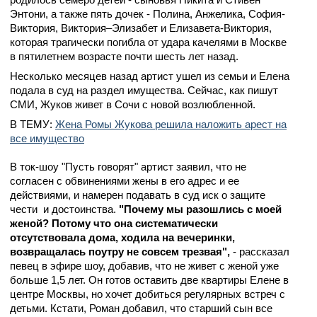
Энтони, а также пять дочек - Полина, Анжелика, София-
Виктория, Виктория–Элизабет и Елизавета-Виктория,
которая трагически погибла от удара качелями в Москве
в пятилетнем возрасте почти шесть лет назад.
Несколько месяцев назад артист ушел из семьи и Елена
подала в суд на раздел имущества. Сейчас, как пишут
СМИ, Жуков живет в Сочи с новой возлюбленной.
В ТЕМУ:
Жена Ромы Жукова решила наложить арест на
все имущество
В ток-шоу "Пусть говорят" артист заявил, что не
согласен с обвинениями жены в его адрес и ее
действиями, и намерен подавать в суд иск о защите
чести и достоинства.
"Почему мы разошлись с моей
женой? Потому что она систематически
отсутствовала дома, ходила на вечеринки,
возвращалась поутру не совсем трезвая",
- рассказал
певец в эфире шоу, добавив, что не живет с женой уже
больше 1,5 лет. Он готов оставить две квартиры Елене в
центре Москвы, но хочет добиться регулярных встреч с
детьми. Кстати, Роман добавил, что старший сын все