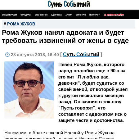
СПЕЦОПЕРАЦИЯ
СКАНДАЛЫ
ШОУ-БИЗНЕС
ЗДОРОВЬЕ
АРМИЯ
ШПИОНАЖ
НЕКРОЛОГ
ПОИСК ПО САЙТУ
#
РОМА ЖУКОВ
Рома Жуков нанял адвоката и будет
требовать извинений от жены в суде
[
С
уть
С
о
б
ытий
]
28 августа 2018, 16:40
Певец Рома Жуков, которого
народ полюбил еще в 90-х за
его хит "Я люблю вас,
девочки", будет судиться со
своей женой, от которой ушел
к другой несколько месяцев
назад. Он заявил в ток-шоу
"Пусть говорят", что
составляет с адвокатом иск о
защите чести и достоинства.
Напомним, в браке с женой Еленой у Ромы Жукова
родилось семеро детей - сыновья Никита и Стивен