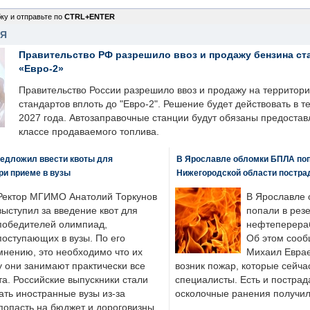
ку и отправьте по
CTRL+ENTER
НЯ
Правительство РФ разрешило ввоз и продажу бензина ст
«Евро-2»
Правительство России разрешило ввоз и продажу на территор
стандартов вплоть до "Евро-2". Решение будет действовать в т
2027 года. Автозаправочные станции будут обязаны предоста
классе продаваемого топлива.
едложил ввести квоты для
В Ярославле обломки БПЛА поп
ри приеме в вузы
Нижегородской области постра
Ректор МГИМО Анатолий Торкунов
В Ярославле 
выступил за введение квот для
попали в рез
победителей олимпиад,
нефтеперера
поступающих в вузы. По его
Об этом сооб
мнению, это необходимо что их
Михаил Еврае
у они занимают практически все
возник пожар, которые сейча
а. Российские выпускники стали
специалисты. Есть и пострад
ать иностранные вузы из-за
осколочные ранения получил
попасть на бюджет и дороговизны