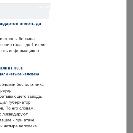
gu / gu
андартов вплоть до
ии страны бензина
ечение года - до 1 июля
влять информацию о
али в НПЗ, в
дали четыре человека
обломки беспилотника
ервуар
батывающего завода.
щил губернатор
в. По его словам,
с ликвидируют
авшие - при атаке
и четыре человека.