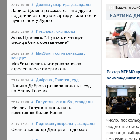
#
Долина
, квартира
, скандалы
27.07 10:18
878
Выделите ошиб
Лариса Долина рассказала, что друзья
подарили ей новую квартиру - элитнее и
КАРТИНА Д
лучше, чем у Лурье
#
Пугачева
, скандалы
26.07 23:59
Алла Пугачева: "Я упала и четыре
месяца была обездвижена"
#
МакSим
, госпитализация
,
24.07 13:30
концерт
МакSим госпитализировали из-за
стресса после смерти отца
Ректор МГИМО пр
олимпиадников п
#
Диброва
, Товстик
, суд
23.07 18:14
Полина Диброва решила подать в суд
на Елену Товстик
#
Галустян
, свадьба
, скандалы
22.07 17:08
Михаил Галустян женился на
визажистке Лилии Киосе
число, поскольк
#
Поднозов
, некролог
, скандалы
21.07 17:21
бюджетные мест
Скончался актер Дмитрий Поднозов
все чаще выбир
невозможности 