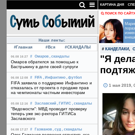
КАРТИНА ДНЯ
СПЕ
ПОИСК ПО САЙТ
Мари
пораз
изме
внеш
Наши ленты:
#Главная
#Вся
#СКАНДАЛЫ
#
КАНДЕЛАКИ
,
"Я дел
#
Омаров
, скандалы
06.08 16:27
Омаров обратился за помощью к
Бастрыкину в деле своей супруги
подтяж
#
FIFA
, Инфантино
, футбол
06.08 12:08
FIFA заявила о поддержке Инфантино и
1 мая 2019, 
отказалась от проекта о продаже прав
на чемпионаты частным инвесторам
#
Заславский
, ГИТИС
, скандалы
05.08 12:16
"Ведомости": МВД проводит проверку
теперь уже экс-ректора ГИТИСа
Заславского
#
Газманов
, суд
, скандалы
04.08 17:27
Олег Газманов попросил отпустить его