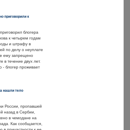
но приговорили к
 приговорил блогера
нова к четырем годам
оды и штрафу в
ей по делу о неуплате
же ему запрещено
е в течение двух лет.
 - блогер проживает
а нашли тело
ки России, пропавшей
й назад в Сербии,
ено в чемодане на
рада. Как сообщается,
ю в причастности к ее