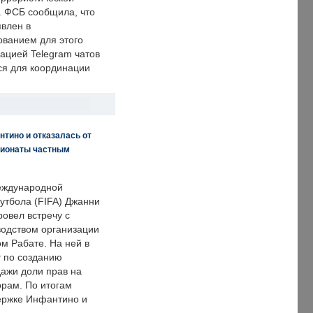
. ФСБ сообщила, что
явлен в
ванием для этого
ацией Telegram чатов
ся для координации
нтино и отказалась от
пионаты частным
еждународной
тбола (FIFA) Джанни
овел встречу с
одством организации
м Рабате. На ней в
т по созданию
дажи доли прав на
рам. По итогам
держке Инфантино и