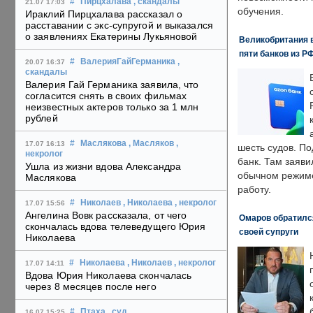
#
Пирцхалава
, скандалы
21.07 17:03
обучения.
Ираклий Пирцхалава рассказал о
расставании с экс-супругой и выказался
о заявлениях Екатерины Лукьяновой
Великобритания в
пяти банков из Р
#
ВалерияГайГерманика
,
20.07 16:37
скандалы
Валерия Гай Германика заявила, что
согласится снять в своих фильмах
неизвестных актеров только за 1 млн
рублей
#
Маслякова
, Масляков
,
17.07 16:13
шесть судов. По
некролог
банк. Там заяви
Ушла из жизни вдова Александра
обычном режиме
Маслякова
работу.
#
Николаев
, Николаева
, некролог
17.07 15:56
Ангелина Вовк рассказала, от чего
Омаров обратилс
скончалась вдова телеведущего Юрия
своей супруги
Николаева
#
Николаева
, Николаев
, некролог
17.07 14:11
Вдова Юрия Николаева скончалась
через 8 месяцев после него
#
Птаха
, суд
,
16.07 15:25