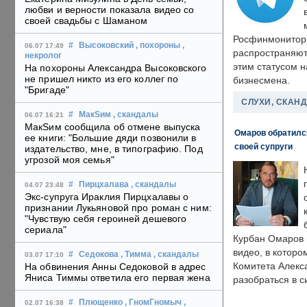
любви и верности показала видео со
своей свадьбы с Шаманом
Росфинмонитори
#
Высоковский
, похороны
,
06.07 17:49
распространяютс
некролог
этим статусом 
На похороны Александра Высоковского
не пришел никто из его коллег по
бизнесмена.
"Бригаде"
СЛУХИ, СКАН
#
МакSим
, скандалы
06.07 16:21
МакSим сообщила об отмене выпуска
Омаров обратилс
ее книги: "Большие дяди позвонили в
своей супруги
издательство, мне, в типографию. Под
угрозой моя семья"
#
Пирцхалава
, скандалы
04.07 23:48
Экс-супруга Ираклия Пирцхалавы о
признании Лукьяновой про роман с ним:
"Чувствую себя героиней дешевого
сериала"
Курбан Омаров в
видео, в которо
#
Седокова
, Тимма
, скандалы
03.07 17:10
Комитета Алекс
На обвинения Анны Седоковой в адрес
Яниса Тиммы ответила его первая жена
разобраться в с
#
Плющенко
, ГномГномыч
,
02.07 16:38