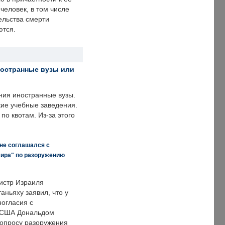
человек, в том числе
ельства смерти
ются.
ностранные вузы или
ния иностранные вузы.
кие учебные заведения.
по квотам. Из-за этого
 не соглашался с
мира" по разоружению
истр Израиля
аньяху заявил, что у
ногласия с
 США Дональдом
опросу разоружения