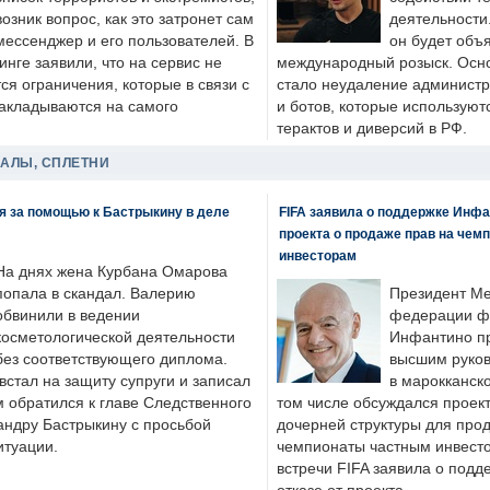
возник вопрос, как это затронет сам
деятельности
мессенджер и его пользователей. В
он будет объ
нге заявили, что на сервис не
международный розыск. Осно
я ограничения, которые в связи с
стало неудаление администр
накладываются на самого
и ботов, которые используют
терактов и диверсий в РФ.
ДАЛЫ, СПЛЕТНИ
я за помощью к Бастрыкину в деле
FIFA заявила о поддержке Инфа
проекта о продаже прав на чем
инвесторам
На днях жена Курбана Омарова
попала в скандал. Валерию
Президент М
обвинили в ведении
федерации фу
косметологической деятельности
Инфантино пр
без соответствующего диплома.
высшим руков
стал на защиту супруги и записал
в марокканско
м обратился к главе Следственного
том числе обсуждался проек
андру Бастрыкину с просьбой
дочерней структуры для про
итуации.
чемпионаты частным инвесто
встречи FIFA заявила о под