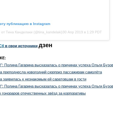
эту публикацию в Instagram
 от Тина Канделаки (@tina_kandelaki)
30 Апр 2019 в 1:29 PDT
дзен
Сб
в свои источники
ЖЕ:
т!": Полина Гагарина высказалась о причинах успеха Ольги Бузо
на преподнесла новогодний сюрприз пассажирам самолёта
а заявилась к незнакомым ей саратовцам в гости
т!": Полина Гагарина высказалась о причинах успеха Ольги Бузо
 гонораров отечественных звёзд за корпоративы