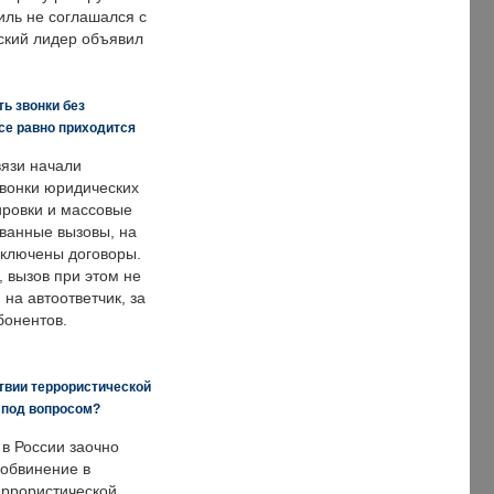
иль не соглашался с
ский лидер объявил
ь звонки без
все равно приходится
язи начали
звонки юридических
ировки и массовые
ванные вызовы, на
аключены договоры.
, вызов при этом не
на автоответчик, за
бонентов.
твии террористической
 под вопросом?
 в России заочно
обвинение в
еррористической