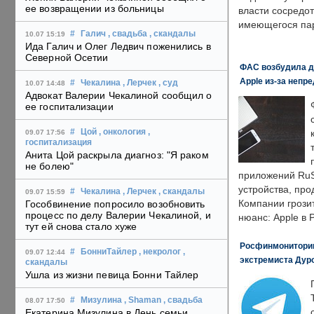
ее возвращении из больницы
власти сосредо
имеющегося пар
#
Галич
, свадьба
, скандалы
10.07 15:19
Ида Галич и Олег Ледвич поженились в
Северной Осетии
ФАС возбудила д
Apple из-за непр
#
Чекалина
, Лерчек
, суд
10.07 14:48
Адвокат Валерии Чекалиной сообщил о
ее госпитализации
#
Цой
, онкология
,
09.07 17:56
госпитализация
Анита Цой раскрыла диагноз: "Я раком
не болею"
приложений RuS
устройства, пр
#
Чекалина
, Лерчек
, скандалы
09.07 15:59
Компании грозит
Гособвинение попросило возобновить
процесс по делу Валерии Чекалиной, и
нюанс: Apple в 
тут ей снова стало хуже
Росфинмониторинг
#
БонниТайлер
, некролог
,
09.07 12:44
экстремиста Дуро
скандалы
Ушла из жизни певица Бонни Тайлер
#
Мизулина
, Shaman
, свадьба
08.07 17:50
Екатерина Мизулина в День семьи,