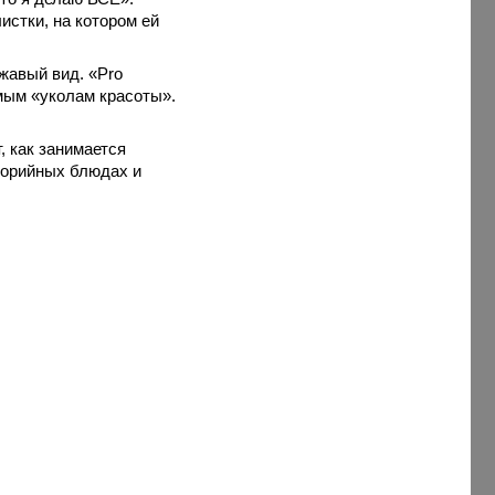
стки, на котором ей
жавый вид. «Pro
емым «уколам красоты».
, как занимается
алорийных блюдах и