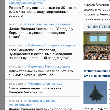
запрещенныевещества
Курбан Омаров в
Рэпера Птаху оштрафовали на 80 тысяч
видео, в которо
рублей за пропаганду запрещенных
Комитета Алекс
веществ
разобраться в с
#
чекалина
, лерчек
, скандалы
16.07 11:17
НАШИ ПУБЛ
Жених Валерии Чекалиной: "Сегодня у
Леры прошла девятая, последняя
химия"
#
Сябитова
, Володина
, скандалы
14.07 17:31
Роза Сябитова: "Астрология,
нумерология и остальные лжегадания
наносят существенный вред людям"
#
Седокова
, Тимма
, скандалы
13.07 18:24
Адвокат семьи Тиммы заявила, что его
Министр обороны
снимок с ножом - фотошоп
Су-57: истребите
#
Чекалина
, Лерчек
, суд
13.07 12:18
Суд изменил адрес проживания
Валерии Чекалиной
#
Чекалина
, Лерчек
,
11.07 23:53
госпитализация
Раджеш Кумар С
Жених Валерии Чекалиной сообщил о