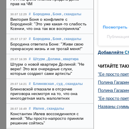
прав на ЧМ
#
Бородина
, Боня
, скандалы
30.07 12:29
Виктория Боня о конфликте с
Бородиной: "Это уже какая-то слабость
Посмотреть 
Ксении, что она так все восприняла"
Публикация
#
Бородина
, Боня
, скандалы
29.07 17:37
Бородина ответила Боне: "Живи свою
прекрасную жизнь и не трогай меня!"
Добавляйте
C
#
Штурм
, Долина
, квартира
29.07 16:39
Штурм о новой квартире Долиной: "Не
ЧИТАЙТЕ ТАК
верю! Это все очередные слухи,
которые создают сами артисты"
"Ее просто пре
Полина Гагари
#
Блиновская
, суд
, скандалы
29.07 14:21
Блиновской отказали в отсрочке
Полина Гагарин
приговора несмотря на то, что она
"Ее просто пре
многодетная мать малолетних
Названы суммы
#
Ивлев
, скандалы
28.07 16:49
Константин Ивлев воссоединился с
женой: "Мы просто-напросто приняли
решение сойтись"