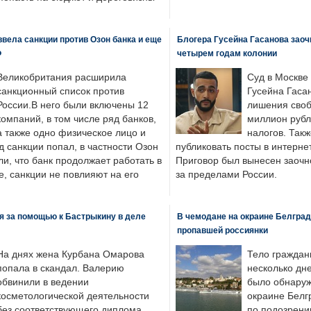
вела санкции против Озон банка и еще
Блогера Гусейна Гасанова заоч
Ф
четырем годам колонии
Великобритания расширила
Суд в Москве
санкционный список против
Гусейна Гаса
России.В него были включены 12
лишения своб
компаний, в том числе ряд банков,
миллион рубл
а также одно физическое лицо и
налогов. Так
д санкции попал, в частности Озон
публиковать посты в интернет
ли, что банк продолжает работать в
Приговор был вынесен заочно
, санкции не повлияют на его
за пределами России.
я за помощью к Бастрыкину в деле
В чемодане на окраине Белград
пропавшей россиянки
На днях жена Курбана Омарова
Тело граждан
попала в скандал. Валерию
несколько дне
обвинили в ведении
было обнаруж
косметологической деятельности
окраине Белг
без соответствующего диплома.
по подозрени