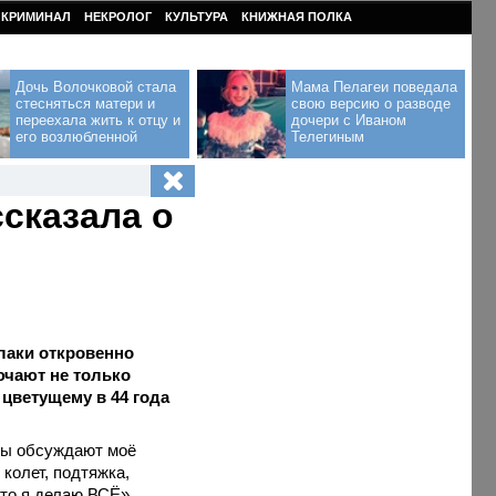
КРИМИНАЛ
НЕКРОЛОГ
КУЛЬТУРА
КНИЖНАЯ ПОЛКА
Дочь Волочковой стала
Мама Пелагеи поведала
стесняться матери и
свою версию о разводе
переехала жить к отцу и
дочери с Иваном
его возлюбленной
Телегиным
ссказала о
лаки откровенно
ючают не только
 цветущему в 44 года
ны обсуждают моё
 колет, подтяжка,
 то я делаю ВСЁ».