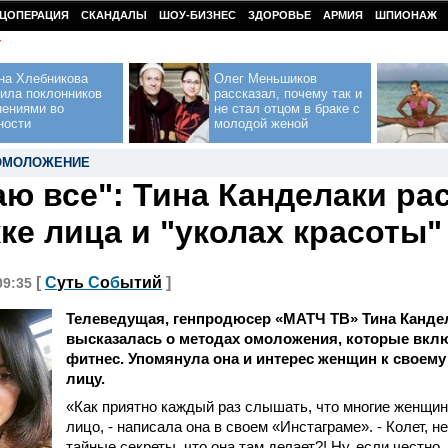
ЦОПЕРАЦИЯ
СКАНДАЛЫ
ШОУ-БИЗНЕС
ЗДОРОВЬЕ
АРМИЯ
ШПИОНАЖ
У
на Хлебникова
Олег Меньшиков
ила поклонников
рассказал, почему так и
нениями во
не стал отцом в браке с
ности
молодой женой
ОМОЛОЖЕНИЕ
аю все": Тина Канделаки ра
ке лица и "уколах красоты"
[
С
уть
С
о
б
ытий
]
09:35
Телеведущая, генпродюсер «МАТЧ ТВ» Тина Канде
высказалась о методах омоложения, которые вкл
фитнес. Упомянула она и интерес женщин к своему
лицу.
«Как приятно каждый раз слышать, что многие женщи
лицо, - написала она в своем «Инстаграме». - Колет, не
тайные секреты, что она там делает?! Ну, если честно,