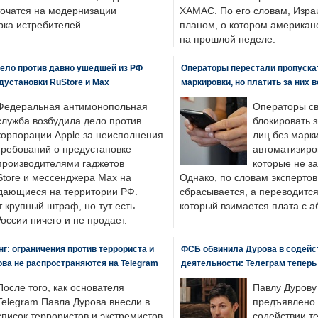
точатся на модернизации
ХАМАС. По его словам, Изра
ка истребителей.
планом, о котором американ
на прошлой неделе.
ело против давно ушедшей из РФ
Операторы перестали пропускат
едустановки RuStore и Max
маркировки, но платить за них 
Федеральная антимонопольная
Операторы св
служба возбудила дело против
блокировать 
корпорации Apple за неисполнения
лиц без марк
требований о предустановке
автоматизиро
производителями гаджетов
которые не з
tore и мессенджера Max на
Однако, по словам экспертов
одающиеся на территории РФ.
сбрасывается, а переводится 
 крупный штраф, но тут есть
который взимается плата с а
России ничего и не продает.
: ограничения против террориста и
ФСБ обвинила Дурова в содейс
ва не распространяются на Telegram
деятельности: Телеграм теперь
После того, как основателя
Павлу Дурову
Telegram Павла Дурова внесли в
предъявлено 
список террористов и экстремистов,
содействии т