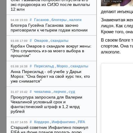
Фото: соцсети
экс-продюсера из СИЗО после выплаты
12 млн
делают инъекци
Знаменитая жен
#
Гасанов
, блогеры
, налоги
04.08 15:03
Блогера Гусейна Гасанова заочно
лицо». Как сле
приговорили к четырем годам колонии
Кроме того, он
В своем блоге 
#
Омаров
, скандалы
03.08 17:00
спортом. Она т
Курбан Омаров о скандале вокруг жены:
"Это случилось из-за моего выбора в
алкоголе.
прошлом"
#
Пересильд
, Мороз
, скандалы
03.08 16:38
Анна Пересильд - об учебе у Дарьи
Мороз: "Она берет на свой курс тех, кто
уже снимается"
#
чекалина
, лерчек
, суд
31.07 15:42
Прокуртура запросила для Валерии
Чекалиной условный срок и
фантастический штраф в 1,2 млрд
рублей
#
Кордеро
, Инффантино
, FIFA
31.07 14:55
Старший советник Инфантино покинул
FIFA на фоне планов продать долю