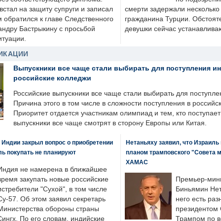
стал на защиту супруги и записал
смерти задержали несколько 
м обратился к главе Следственного
гражданина Турции. Обстоят
андру Бастрыкину с просьбой
девушки сейчас устанавлива
итуации.
ИКАЦИИ
Выпускники все чаще стали выбирать для поступления и
российские колледжи
Российские выпускники все чаще стали выбирать для поступле
Причина этого в том числе в сложности поступления в российс
Приоритет отдается участникам олимпиад и тем, кто поступает 
выпускники все чаще смотрят в сторону Европы или Китая.
 Индии закрыл вопрос о приобретении
Нетаньяху заявил, что Израиль
ль покупать не планируют
планом трамповского "Совета 
ХАМАС
Индия не намерена в ближайшее
время закупать новые российские
Премьер-мин
истребители "Сухой", в том числе
Биньямин Нет
Су-57. Об этом заявил секретарь
него есть раз
Министерства обороны страны
президентом
ингх. По его словам, индийские
Трампом по в