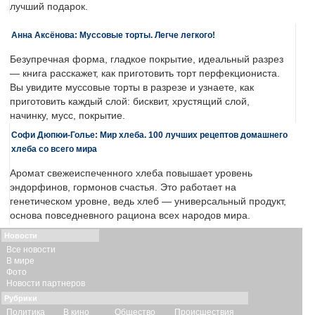
лучший подарок.
Анна Аксёнова: Муссовые торты. Легче легкого!
Безупречная форма, гладкое покрытие, идеальный разрез
— книга расскажет, как приготовить торт перфекциониста.
Вы увидите муссовые торты в разрезе и узнаете, как
приготовить каждый слой: бисквит, хрустящий слой,
начинку, мусс, покрытие.
Софи Дюпюи-Голье: Мир хлеба. 100 лучших рецептов домашнего
хлеба со всего мира
Аромат свежеиспеченного хлеба повышает уровень
эндорфинов, гормонов счастья. Это работает на
генетическом уровне, ведь хлеб — универсальный продукт,
основа повседневного рациона всех народов мира.
Новости
Все новости
В мире
Фото
Новости партнеров
Рубрики
Политика
В кино
Общество
Происшествия