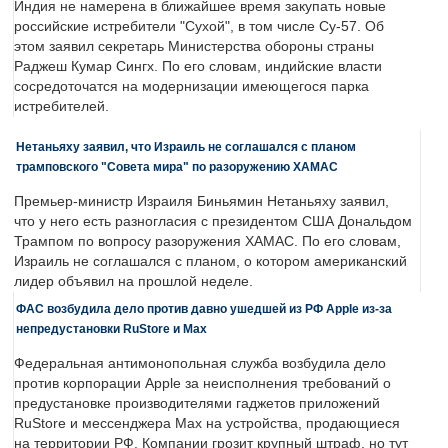
Индия не намерена в ближайшее время закупать новые
российские истребители "Сухой", в том числе Су-57. Об
этом заявил секретарь Министерства обороны страны
Раджеш Кумар Сингх. По его словам, индийские власти
сосредоточатся на модернизации имеющегося парка
истребителей.
Нетаньяху заявил, что Израиль не соглашался с планом
трамповского "Совета мира" по разоружению ХАМАС
Премьер-министр Израиля Биньямин Нетаньяху заявил,
что у него есть разногласия с президентом США Дональдом
Трампом по вопросу разоружения ХАМАС. По его словам,
Израиль не соглашался с планом, о котором американский
лидер объявил на прошлой неделе.
ФАС возбудила дело против давно ушедшей из РФ Apple из-за
непредустановки RuStore и Max
Федеральная антимонопольная служба возбудила дело
против корпорации Apple за неисполнения требований о
предустановке производителями гаджетов приложений
RuStore и мессенджера Max на устройства, продающиеся
на территории РФ. Компании грозит крупный штраф, но тут