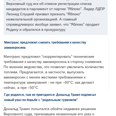
Верховный суд иск об отмене регистрации списка
кандидатов в парламент от партии "Яблоко". Лидер ЛДПР
Леонид Слуцкий призвал признать "Яблоко"
нежелательной организацией. А главный
справедливорос вообще заявил, что "Яблоко" продает
Родину и обратился в прокуратуру.
Минтранс предложил снизить требования к качеству
авиакеросина
Минтранс предложил "скорректировать" технические
требования к качеству авиакеросина в сторону снижения.
По мнению ведомства, это позволит увеличить количество
топлива. Предлагается, в частности, выпускать
авиакеросин с менее жесткими требованиями к
температуре замерзания - не при –60°C, как делают
сейчас, а при –50°C.
Где родился, там не пригодился: Дональд Трамп подписал
новый указ по борьбе с "родильным туризмом"
Дональд Трамп попытался обойти недавнее решение
Верховного суда, признавшее незаконным его указ о