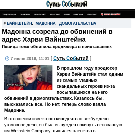
СПЕЦОПЕРАЦИЯ
СКАНДАЛЫ
ШОУ-БИЗНЕС
ЗДОРОВЬЕ
АРМИЯ
ШПИОНАЖ
НЕКРОЛОГ
ПОИСК ПО САЙТУ
#
ВАЙНШТЕЙН
,
МАДОННА
,
ДОМОГАТЕЛЬСТВА
Мадонна созрела до обвинений в
адрес Харви Вайнштейна
Певица тоже обвинила продюсера в приставаниях
[
С
уть
С
о
б
ытий
]
7 июня 2019, 11:01
В прошлом году продюсер
Харви Вайнштейн стал одним
из самых главных
Фото: соцсети
скандальных героев из-за
посыпавшихся на него
обвинений в домогательствах. Казалось бы,
высказались все. Но нет: теперь слово взяла
Мадонна.
В отношении известного кинодеятеля возбуждено
уголовное дело, он был вынужден покинуть основанную
им Weinstein Company, лишился членства в