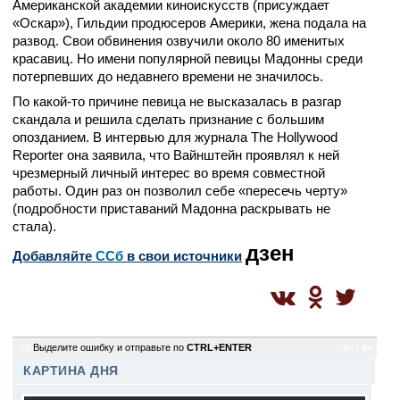
Американской академии киноискусств (присуждает
«Оскар»), Гильдии продюсеров Америки, жена подала на
развод. Свои обвинения озвучили около 80 именитых
красавиц. Но имени популярной певицы Мадонны среди
потерпевших до недавнего времени не значилось.
По какой-то причине певица не высказалась в разгар
скандала и решила сделать признание с большим
опозданием. В интервью для журнала The Hollywood
Reporter она заявила, что Вайнштейн проявлял к ней
чрезмерный личный интерес во время совместной
работы. Один раз он позволил себе «пересечь черту»
(подробности приставаний Мадонна раскрывать не
стала).
дзен
Добавляйте
CСб
в свои источники
73
Выделите ошибку и отправьте по
CTRL+ENTER
gu / gu
КАРТИНА ДНЯ