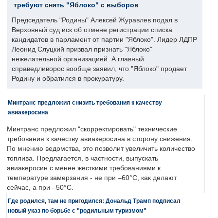
требуют снять "Яблоко" с выборов
Председатель "Родины" Алексей Журавлев подал в
Верховный суд иск об отмене регистрации списка
кандидатов в парламент от партии "Яблоко". Лидер ЛДПР
Леонид Слуцкий призвал признать "Яблоко"
нежелательной организацией. А главный
справедливорос вообще заявил, что "Яблоко" продает
Родину и обратился в прокуратуру.
Минтранс предложил снизить требования к качеству
авиакеросина
Минтранс предложил "скорректировать" технические
требования к качеству авиакеросина в сторону снижения.
По мнению ведомства, это позволит увеличить количество
топлива. Предлагается, в частности, выпускать
авиакеросин с менее жесткими требованиями к
температуре замерзания - не при –60°C, как делают
сейчас, а при –50°C.
Где родился, там не пригодился: Дональд Трамп подписал
новый указ по борьбе с "родильным туризмом"