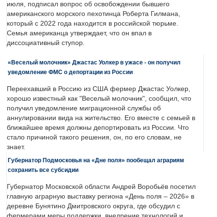
июля, подписал вопрос об освобождении бывшего
американского морского пехотинца Роберта Гилмана,
который с 2022 года находится в российской тюрьме.
Семья американца утверждает, что он впал в
диссоциативный ступор.
«Веселый молочник» Джастас Уолкер в ужасе - он получил
уведомление ФМС о депортации из России
Переехавший в Россию из США фермер Джастас Уолкер,
хорошо известный как "Веселый молочник", сообщил, что
получил уведомление миграционной службы об
аннулировании вида на жительство. Его вместе с семьей в
ближайшее время должны депортировать из России. Что
стало причиной такого решения, он, по его словам, не
знает.
Губернатор Подмосковья на «Дне поля» пообещал аграриям
сохранить все субсидии
Губернатор Московской области Андрей Воробьёв посетил
главную аграрную выставку региона «День поля – 2026» в
деревне Бунятино Дмитровского округа, где обсудил с
фермерами меры поддержки, внедрение технологий и