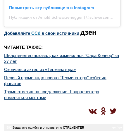
Посмотреть эту публикацию в Instagram
Публикация от Arnold Schwarzenegger (@schwarzenegger)
27 С
дзен
Добавляйте
CСб
в свои источники
ЧИТАЙТЕ ТАКЖЕ:
Шварценеггер показал, как изменилась "Сара Коннор" за
27 лет
Скончался актер из «Терминатора»
Первый промо-кадр нового "Терминатора" взбесил
фанатов
Трамп ответил на предложение Шварценеггера
поменяться местами
592
Выделите ошибку и отправьте по
CTRL+ENTER
gu / gu