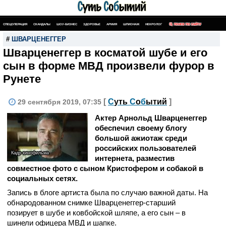
СПЕЦОПЕРАЦИЯ
СКАНДАЛЫ
ШОУ-БИЗНЕС
ЗДОРОВЬЕ
АРМИЯ
ШПИОНАЖ
НЕКРОЛОГ
ПОИСК ПО САЙТУ
#
ШВАРЦЕНЕГГЕР
Шварценеггер в косматой шубе и его
сын в форме МВД произвели фурор в
Рунете
[
С
уть
С
о
б
ытий
]
29 сентября 2019, 07:35
Актер Арнольд Шварценеггер
обеспечил своему блогу
большой ажиотаж среди
российских пользователей
Кадр кинофильма
интернета, разместив
совместное фото с сыном Кристофером и собакой в
социальных сетях.
Запись в блоге артиста была по случаю важной даты. На
обнародованном снимке Шварценеггер-старший
позирует в шубе и ковбойской шляпе, а его сын – в
шинели офицера МВД и шапке.