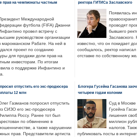
же прав на чемпионаты частным
ректора ГИТИСа Заславского
Появилась ин
Президент Международной
правоохранит
федерации футбола (FIFA) Джанни
проводят про
Инфантино провел встречу с
бывшего рект
высшим руководством организации
Заславского.
в марокканском Рабате. На ней в
известно, что он покидает до
ждался проект по созданию
сообщалось, ректор написал
туры для продажи доли прав на
отставке по собственному ж
тным инвесторам. По итогам
аявила о поддержке Инфантино и
а.
просил отпустить его экс-продюсера
Блогера Гусейна Гасанова заоч
ыплаты 12 млн
четырем годам колонии
Олег Газманов попросил отпустить
Суд в Москве
из СИЗО его экс-продюсера
Гусейна Гаса
Филиппа Россу. Ранее тот был
лишения своб
арестован по обвинению в
миллион рубл
мошенничестве, а также нарушении
налогов. Так
жных прав. Представители артиста
публиковать посты в интернет