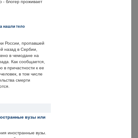
 - блогер проживает
а нашли тело
ки России, пропавшей
й назад в Сербии,
ено в чемодане на
рада. Как сообщается,
ю в причастности к ее
человек, в том числе
ельства смерти
ются.
ностранные вузы или
ния иностранные вузы.