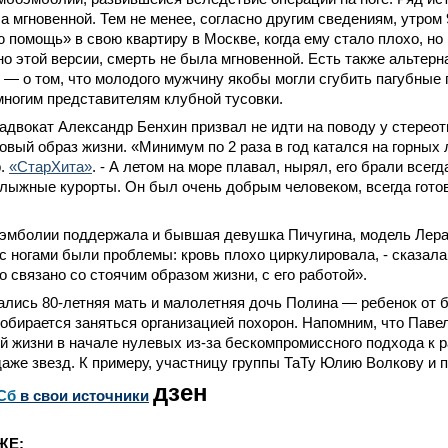
а мгновенной. Тем не менее, согласно другим сведениям, утром
 помощь» в свою квартиру в Москве, когда ему стало плохо, но 
но этой версии, смерть не была мгновенной. Есть также альтерн
— о том, что молодого мужчину якобы могли сгубить пагубные 
ногим представителям клубной тусовки.
 адвокат Александр Бенхин призвал не идти на поводу у стереот
овый образ жизни. «Минимум по 2 раза в год катался на горных 
р.
«СтарХита»
. - А летом на море плавал, нырял, его брали всегд
олыжные курорты. Он был очень добрым человеком, всегда гото
эмболии поддержала и бывшая девушка Пичугина, модель Лера 
с ногами были проблемы: кровь плохо циркулировала, - сказала 
о связано со стоячим образом жизни, с его работой».
ались 80-летняя мать и малолетняя дочь Полина — ребенок от
собирается заняться организацией похорон. Напомним, что Паве
й жизни в начале нулевых из-за бескомпромиссного подхода к р
даже звезд. К примеру, участницу группы ТаТу Юлию Волкову и 
дзен
Сб
в свои источники
ЖЕ: