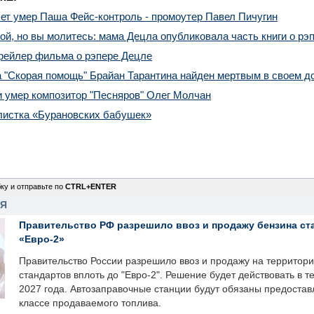
лет умер Паша Фейс-контроль - промоутер Павел Пичугин
й, но вы молитесь: мама Децла опубликовала часть книги о рэ
рейлер фильма о рэпере Децле
 "Скорая помощь" Брайан Тарантина найден мертвым в своем д
и умер композитор "Песняров" Олег Молчан
листка «Бурановских бабушек»
ку и отправьте по
CTRL+ENTER
НЯ
Правительство РФ разрешило ввоз и продажу бензина ст
«Евро-2»
Правительство России разрешило ввоз и продажу на территор
стандартов вплоть до "Евро-2". Решение будет действовать в т
2027 года. Автозаправочные станции будут обязаны предоста
классе продаваемого топлива.