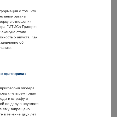
формация о том, что
ельные органы
верку в отношении
ора ГИТИСа Григория
 Накануне стало
лжность 5 августа. Как
 заявление об
еланию.
но приговорили к
 приговорил блогера
нова к четырем годам
оды и штрафу в
ей по делу о неуплате
же ему запрещено
е в течение двух лет.