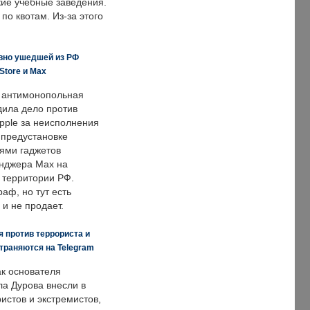
кие учебные заведения.
по квотам. Из-за этого
вно ушедшей из РФ
Store и Max
 антимонопольная
дила дело против
pple за неисполнения
 предустановке
ями гаджетов
енджера Max на
 территории РФ.
аф, но тут есть
 и не продает.
 против террориста и
траняются на Telegram
ак основателя
ла Дурова внесли в
истов и экстремистов,