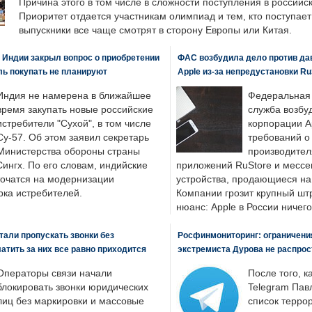
Причина этого в том числе в сложности поступления в российс
Приоритет отдается участникам олимпиад и тем, кто поступает 
выпускники все чаще смотрят в сторону Европы или Китая.
 Индии закрыл вопрос о приобретении
ФАС возбудила дело против да
ль покупать не планируют
Apple из-за непредустановки Ru
Индия не намерена в ближайшее
Федеральная
время закупать новые российские
служба возбу
истребители "Сухой", в том числе
корпорации A
Су-57. Об этом заявил секретарь
требований о
Министерства обороны страны
производител
ингх. По его словам, индийские
приложений RuStore и месс
точатся на модернизации
устройства, продающиеся на
ка истребителей.
Компании грозит крупный штр
нюанс: Apple в России ничего
али пропускать звонки без
Росфинмониторинг: ограничения
латить за них все равно приходится
экстремиста Дурова не распрос
Операторы связи начали
После того, к
блокировать звонки юридических
Telegram Пав
лиц без маркировки и массовые
список террор