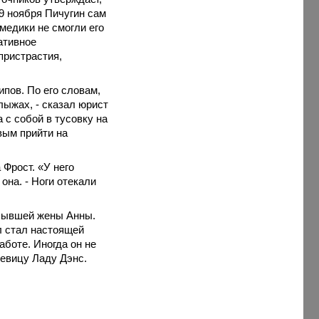
 9 ноября Пичугин сам
медики не смогли его
ативное
пристрастия,
ипов. По его словам,
лыжах, - сказал юрист
а с собой в тусовку на
вым прийти на
Фрост. «У него
она. - Ноги отекали
 бывшей жены Анны.
л стал настоящей
аботе. Иногда он не
певицу Ладу Дэнс.