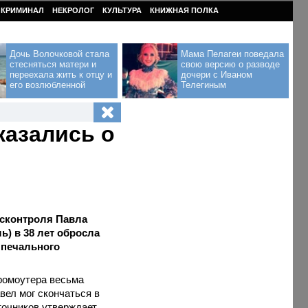
КРИМИНАЛ
НЕКРОЛОГ
КУЛЬТУРА
КНИЖНАЯ ПОЛКА
Дочь Волочковой стала
Мама Пелагеи поведала
стесняться матери и
свою версию о разводе
переехала жить к отцу и
дочери с Иваном
его возлюбленной
Телегиным
казались о
йсконтроля Павла
ь) в 38 лет обросла
 печального
ромоутера весьма
ел мог скончаться в
точников утверждает,