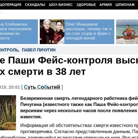
ЦОПЕРАЦИЯ
СКАНДАЛЫ
ШОУ-БИЗНЕС
ЗДОРОВЬЕ
АРМИЯ
ШПИОНАЖ
У
на Хлебникова
Олег Меньшиков
ила поклонников
рассказал, почему так и
нениями во
не стал отцом в браке с
ности
молодой женой
ОНТРОЛЬ
,
ПАВЕЛ ПИЧУГИН
е Паши Фейс-контроля выс
х смерти в 38 лет
[
С
уть
С
о
б
ытий
]
019, 20:01
Безвременная смерть легендарного работника фе
Пичугина (известного также как Паша Фейс-контрол
версиями через несколько часов после появления
известия.
Информация об обстоятельствах смерти известного п
противоречива. Согласно представленным данным, Пав
мбоэмболии, развившейся вследствие операции на ноге. Ряд ис