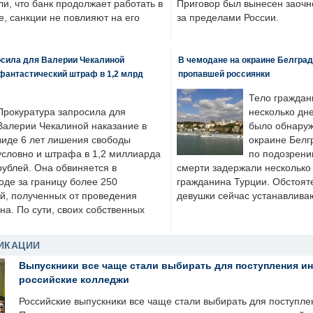
ли, что банк продолжает работать в
Приговор был вынесен заочно
, санкции не повлияют на его
за пределами России.
осила для Валерии Чекалиной
В чемодане на окраине Белград
фантастический штраф в 1,2 млрд
пропавшей россиянки
Тело граждан
Прокуратура запросила для
несколько дне
Валерии Чекалиной наказание в
было обнаруж
виде 6 лет лишения свободы
окраине Белг
условно и штрафа в 1,2 миллиарда
по подозрени
рублей. Она обвиняется в
смерти задержали несколько 
оде за границу более 250
гражданина Турции. Обстоят
й, полученных от проведения
девушки сейчас устанавлива
а. По сути, своих собственных
ИКАЦИИ
Выпускники все чаще стали выбирать для поступления и
российские колледжи
Российские выпускники все чаще стали выбирать для поступле