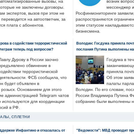
автоматизированные вызовы, на
возник вопрос
которые не заключены договоры.
мессенджер и
ам экспертов, вызов при этом не
Росфинмониторинге заявили, 
 переводится на автоответчик, за
распространяются ограничени
ся плата с абонентов.
этим статусом накладываютс
бизнесмена.
рова в содействии террористической
Володин: Госдума приняла почти
леграм теперь под вопросом?
послания Путина выполнены н
Павлу Дурову в России заочно
Госдума в теч
предъявлено обвинение в
заканчивающе
содействии террористической
приняла почти
деятельности. ФСБ сообщила, что
Об этом заяв
он будет объявлен в
палаты парла
розыск. Основанием для этого
Володин. По его словам, пос
ие администрацией Telegram чатов
России Владимира Путина Ф
е используются для координации
собранию были выполнены н
рсий в РФ.
ДАЛЫ, СПЛЕТНИ
оддержке Инфантино и отказалась от
"Ведомости": МВД проводит про