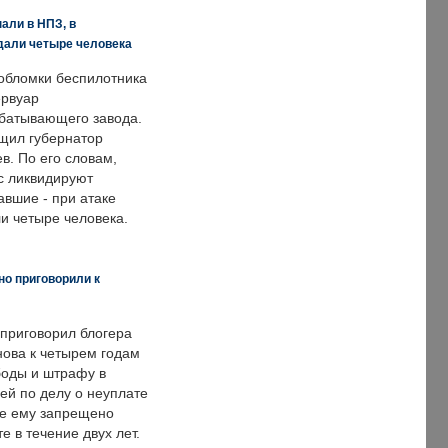
али в НПЗ, в
дали четыре человека
обломки беспилотника
ервуар
батывающего завода.
щил губернатор
в. По его словам,
с ликвидируют
авшие - при атаке
и четыре человека.
но приговорили к
 приговорил блогера
нова к четырем годам
оды и штрафу в
ей по делу о неуплате
же ему запрещено
е в течение двух лет.