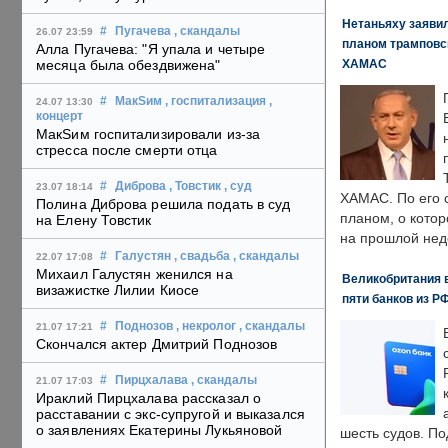
Нетаньяху заявил
#
Пугачева
, скандалы
26.07 23:59
планом трамповс
Алла Пугачева: "Я упала и четыре
ХАМАС
месяца была обездвижена"
#
МакSим
, госпитализация
,
24.07 13:30
концерт
МакSим госпитализировали из-за
стресса после смерти отца
#
Диброва
, Товстик
, суд
23.07 18:14
ХАМАС. По его 
Полина Диброва решила подать в суд
планом, о кото
на Елену Товстик
на прошлой нед
#
Галустян
, свадьба
, скандалы
22.07 17:08
Михаил Галустян женился на
Великобритания в
визажистке Лилии Киосе
пяти банков из Р
#
Поднозов
, некролог
, скандалы
21.07 17:21
Скончался актер Дмитрий Поднозов
#
Пирцхалава
, скандалы
21.07 17:03
Ираклий Пирцхалава рассказал о
расставании с экс-супругой и выказался
о заявлениях Екатерины Лукьяновой
шесть судов. По