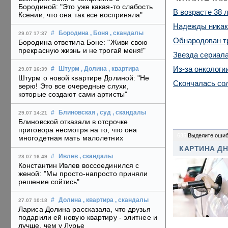
Бородиной: "Это уже какая-то слабость
В возрасте 38 
Ксении, что она так все восприняла"
Надежды никако
#
Бородина
, Боня
, скандалы
29.07 17:37
Обнародован т
Бородина ответила Боне: "Живи свою
прекрасную жизнь и не трогай меня!"
Звезда сериала
Из-за онкологи
#
Штурм
, Долина
, квартира
29.07 16:39
Штурм о новой квартире Долиной: "Не
Скончалась со
верю! Это все очередные слухи,
которые создают сами артисты"
#
Блиновская
, суд
, скандалы
29.07 14:21
Блиновской отказали в отсрочке
приговора несмотря на то, что она
635
Выделите ошиб
многодетная мать малолетних
КАРТИНА Д
#
Ивлев
, скандалы
28.07 16:49
Константин Ивлев воссоединился с
женой: "Мы просто-напросто приняли
решение сойтись"
#
Долина
, квартира
, скандалы
27.07 10:18
Лариса Долина рассказала, что друзья
подарили ей новую квартиру - элитнее и
лучше, чем у Лурье