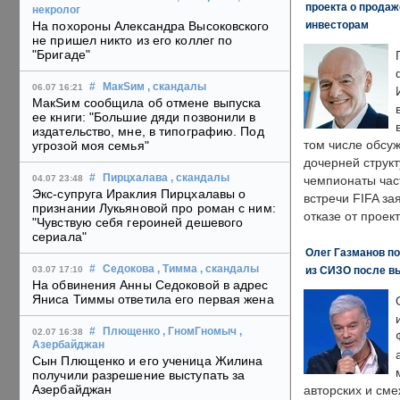
проекта о прода
некролог
инвесторам
На похороны Александра Высоковского
не пришел никто из его коллег по
"Бригаде"
#
МакSим
, скандалы
06.07 16:21
МакSим сообщила об отмене выпуска
ее книги: "Большие дяди позвонили в
издательство, мне, в типографию. Под
том числе обсу
угрозой моя семья"
дочерней струк
#
Пирцхалава
, скандалы
04.07 23:48
чемпионаты час
Экс-супруга Ираклия Пирцхалавы о
встречи FIFA з
признании Лукьяновой про роман с ним:
отказе от проект
"Чувствую себя героиней дешевого
сериала"
Олег Газманов по
#
Седокова
, Тимма
, скандалы
из СИЗО после в
03.07 17:10
На обвинения Анны Седоковой в адрес
Яниса Тиммы ответила его первая жена
#
Плющенко
, ГномГномыч
,
02.07 16:38
Азербайджан
Сын Плющенко и его ученица Жилина
получили разрешение выступать за
Азербайджан
авторских и сме