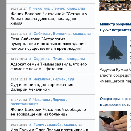
#
чекалина
, лерчек
, скандалы
16.07 11:17
Жених Валерии Чекалиной: "Сегодня у
Леры прошла девятая, последняя
химия"
Министр обороны
Су-57: истребите
#
Сябитова
, Володина
, скандалы
14.07 17:31
Роза Сябитова: "Астрология,
нумерология и остальные лжегадания
наносят существенный вред людям"
#
Седокова
, Тимма
, скандалы
13.07 18:24
Адвокат семьи Тиммы заявила, что его
снимок с ножом - фотошоп
Раджеш Кумар С
власти сосредо
#
Чекалина
, Лерчек
, суд
13.07 12:18
имеющегося пар
Суд изменил адрес проживания
Валерии Чекалиной
Операторы перест
#
Чекалина
, Лерчек
,
11.07 23:53
госпитализация
маркировки, но п
Жених Валерии Чекалиной сообщил о
ее возвращении из больницы
#
Галич
, свадьба
, скандалы
10.07 15:19
Ида Галич и Олег Ледвич поженились в