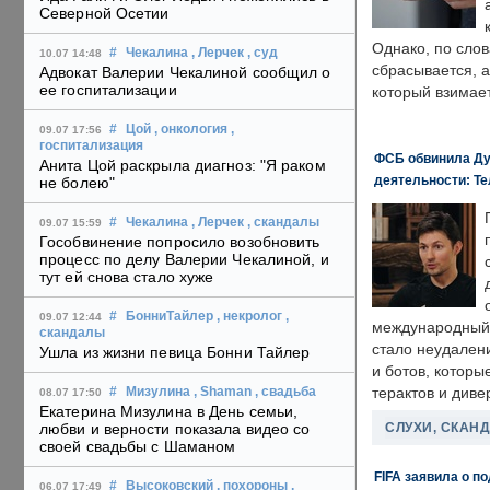
Северной Осетии
Однако, по слов
#
Чекалина
, Лерчек
, суд
10.07 14:48
сбрасывается, а
Адвокат Валерии Чекалиной сообщил о
ее госпитализации
который взимает
#
Цой
, онкология
,
09.07 17:56
госпитализация
ФСБ обвинила Ду
Анита Цой раскрыла диагноз: "Я раком
деятельности: Те
не болею"
#
Чекалина
, Лерчек
, скандалы
09.07 15:59
Гособвинение попросило возобновить
процесс по делу Валерии Чекалиной, и
тут ей снова стало хуже
#
БонниТайлер
, некролог
,
09.07 12:44
международный 
скандалы
стало неудален
Ушла из жизни певица Бонни Тайлер
и ботов, которы
терактов и диве
#
Мизулина
, Shaman
, свадьба
08.07 17:50
Екатерина Мизулина в День семьи,
СЛУХИ, СКАН
любви и верности показала видео со
своей свадьбы с Шаманом
FIFA заявила о п
#
Высоковский
, похороны
,
06.07 17:49