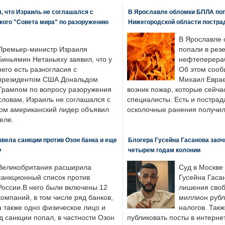
, что Израиль не соглашался с
В Ярославле обломки БПЛА поп
кого "Совета мира" по разоружению
Нижегородской области постра
В Ярославле 
Премьер-министр Израиля
попали в рез
Биньямин Нетаньяху заявил, что у
нефтеперера
него есть разногласия с
Об этом сооб
президентом США Дональдом
Михаил Еврае
Трампом по вопросу разоружения
возник пожар, которые сейча
словам, Израиль не соглашался с
специалисты. Есть и пострад
ром американский лидер объявил
осколочные ранения получил
еле.
вела санкции против Озон банка и еще
Блогера Гусейна Гасанова заоч
Ф
четырем годам колонии
Великобритания расширила
Суд в Москве
санкционный список против
Гусейна Гаса
России.В него были включены 12
лишения своб
компаний, в том числе ряд банков,
миллион рубл
а также одно физическое лицо и
налогов. Так
д санкции попал, в частности Озон
публиковать посты в интернет