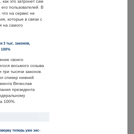
, как это затронет сам
 его пользователей. В
что на сервис не
я, которые в связи с
я на самого
 3 тыс. законов,
а 100%
ение своего
гося восьмого созыва
 три тысячи законов.
ил спикер нижней
мента Вячеслав
лания президента
едеральному
а 100%.
верку теперь уже экс-