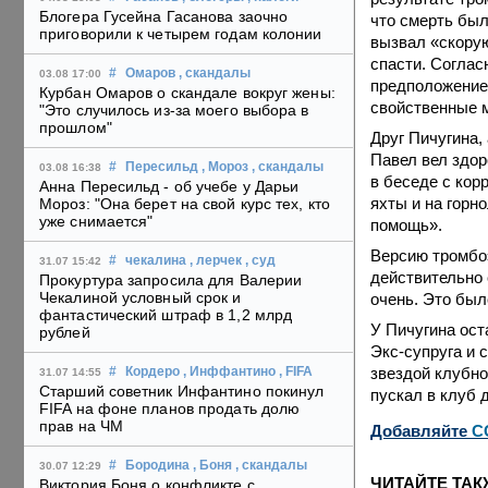
Блогера Гусейна Гасанова заочно
что смерть был
приговорили к четырем годам колонии
вызвал «скорую
спасти. Соглас
#
Омаров
, скандалы
03.08 17:00
предположение 
Курбан Омаров о скандале вокруг жены:
свойственные м
"Это случилось из-за моего выбора в
прошлом"
Друг Пичугина,
Павел вел здор
#
Пересильд
, Мороз
, скандалы
03.08 16:38
в беседе с кор
Анна Пересильд - об учебе у Дарьи
яхты и на горн
Мороз: "Она берет на свой курс тех, кто
уже снимается"
помощь».
Версию тромбо
#
чекалина
, лерчек
, суд
31.07 15:42
действительно 
Прокуртура запросила для Валерии
Чекалиной условный срок и
очень. Это был
фантастический штраф в 1,2 млрд
У Пичугина ост
рублей
Экс-супруга и 
звездой клубно
#
Кордеро
, Инффантино
, FIFA
31.07 14:55
Старший советник Инфантино покинул
пускал в клуб 
FIFA на фоне планов продать долю
прав на ЧМ
Добавляйте
C
#
Бородина
, Боня
, скандалы
30.07 12:29
ЧИТАЙТЕ ТАК
Виктория Боня о конфликте с