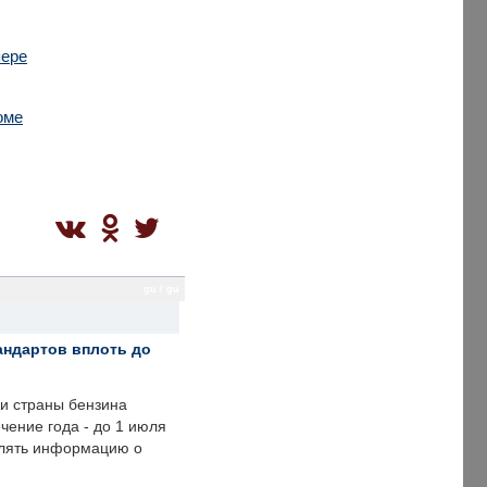
пере
оме
gu / gu
андартов вплоть до
ии страны бензина
ечение года - до 1 июля
влять информацию о