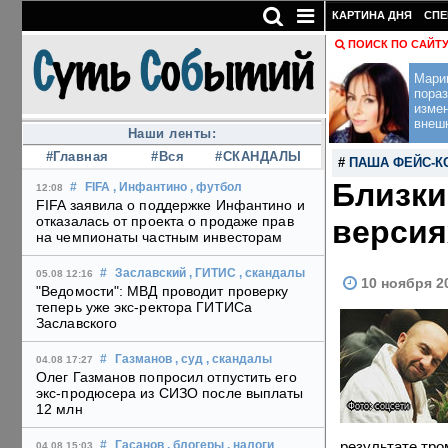
КАРТИНА ДНЯ
СПЕ
ПОИСК ПО САЙТ
Мари
пораз
изме
внеш
Наши ленты:
#Главная
#Вся
#СКАНДАЛЫ
#
ПАША ФЕЙС-К
Близки
#
FIFA
, Инфантино
, футбол
12:08
FIFA заявила о поддержке Инфантино и
отказалась от проекта о продаже прав
версия
на чемпионаты частным инвесторам
#
Заславский
, ГИТИС
, скандалы
05.08 12:16
10 ноября 2
"Ведомости": МВД проводит проверку
теперь уже экс-ректора ГИТИСа
Заславского
#
Газманов
, суд
, скандалы
04.08 17:27
Олег Газманов попросил отпустить его
экс-продюсера из СИЗО после выплаты
Фото: соцсети
12 млн
результате тро
#
Гасанов
, блогеры
, налоги
04.08 15:03