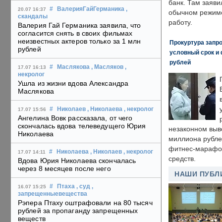
банк. Там заяви
#
ВалерияГайГерманика
,
20.07 16:37
обычном режиме
скандалы
работу.
Валерия Гай Германика заявила, что
согласится снять в своих фильмах
неизвестных актеров только за 1 млн
Прокуртура запр
рублей
условный срок и 
рублей
#
Маслякова
, Масляков
,
17.07 16:13
некролог
Ушла из жизни вдова Александра
Маслякова
#
Николаев
, Николаева
, некролог
17.07 15:56
Ангелина Вовк рассказала, от чего
скончалась вдова телеведущего Юрия
незаконном выв
Николаева
миллиона рубле
фитнес-марафон
#
Николаева
, Николаев
, некролог
17.07 14:11
средств.
Вдова Юрия Николаева скончалась
через 8 месяцев после него
НАШИ ПУБЛ
#
Птаха
, суд
,
16.07 15:25
запрещенныевещества
Рэпера Птаху оштрафовали на 80 тысяч
рублей за пропаганду запрещенных
веществ