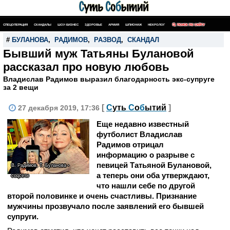
СПЕЦОПЕРАЦИЯ
СКАНДАЛЫ
ШОУ-БИЗНЕС
ЗДОРОВЬЕ
АРМИЯ
ШПИОНАЖ
НЕКРОЛОГ
ПОИСК ПО САЙТУ
#
БУЛАНОВА
,
РАДИМОВ
,
РАЗВОД
,
СКАНДАЛ
Бывший муж Татьяны Булановой
рассказал про новую любовь
Владислав Радимов выразил благодарность экс-супруге
за 2 вещи
[
С
уть
С
о
б
ытий
]
27 декабря 2019, 17:36
Еще недавно известный
футболист Владислав
Радимов отрицал
информацию о разрыве с
певицей Татьяной Булановой,
В. Радимов, Т. Буланова -
а теперь они оба утверждают,
соцсети
что нашли себе по другой
второй половинке и очень счастливы. Признание
мужчины прозвучало после заявлений его бывшей
супруги.