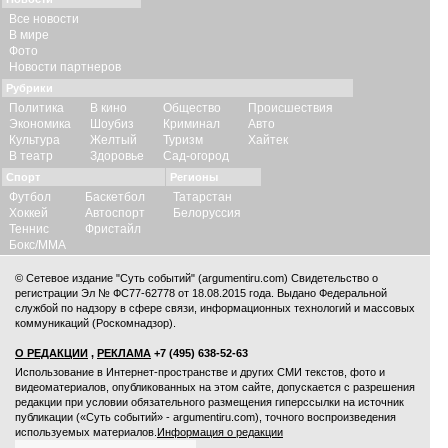
Все новости
В мире
Фото
Новости партнеров
Рубрики
Политика
В кино
Общество
Происшествия
Экономика
Шоубиз
Криминал
Авто
Культура
Желтый
Туризм
Хайтек
В театр
Здоровье
Сад-огород
Спорт
Регионы
Футбол
Баскетбол
Татарстан
Хоккей
Автоспорт
Белоруссия
Теннис
Фристайл
Бокс/ММА
© Сетевое издание "Суть событий" (argumentiru.com) Свидетельство о
регистрации Эл № ФС77-62778 от 18.08.2015 года. Выдано Федеральной
службой по надзору в сфере связи, информационных технологий и массовых
коммуникаций (Роскомнадзор).
О РЕДАКЦИИ
,
РЕКЛАМА
+7 (495) 638-52-63
Использование в Интернет-пространстве и других СМИ текстов, фото и
видеоматериалов, опубликованных на этом сайте, допускается с
разрешения
редакции
при условии обязательного размещения гиперссылки на источник
публикации («Суть событий» - argumentiru.com), точного воспроизведения
используемых материалов.
Информация о редакции