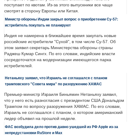
поступает по квотам. Из-за этого выпускники все чаще
смотрят в сторону Европы или Китая.
Министр обороны Индии закрыл вопрос о приобретении Су-57:
истребитель покупать не планируют
Индия не намерена в ближайшее время закупать новые
российские истребители "Сухой", в том числе Су-57. Об
этом заявил секретарь Министерства обороны страны
Раджеш Кумар Сингх. По его словам, индийские власти
сосредоточатся на модернизации имеющегося парка
истребителей.
Нетаньяху заявил, что Израиль не соглашался с планом
трамповского "Совета мира" по разоружению ХАМАС
Премьер-министр Израиля Биньямин Нетаньяху заявил,
что у него есть разногласия с президентом США Дональдом
Трампом по вопросу разоружения ХАМАС. По его словам,
Израиль не соглашался с планом, о котором американский
лидер объявил на прошлой неделе.
ФАС возбудила дело против давно ушедшей из РФ Apple из-за
непредустановки RuStore и Max