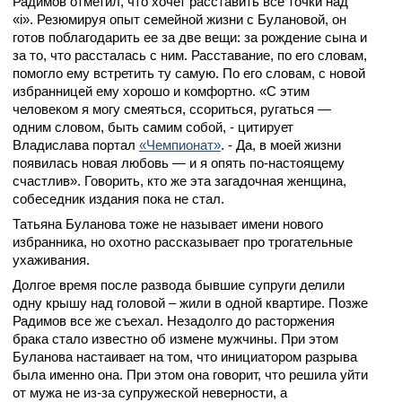
Радимов отметил, что хочет расставить все точки над
«i». Резюмируя опыт семейной жизни с Булановой, он
готов поблагодарить ее за две вещи: за рождение сына и
за то, что рассталась с ним. Расставание, по его словам,
помогло ему встретить ту самую. По его словам, с новой
избранницей ему хорошо и комфортно. «С этим
человеком я могу смеяться, ссориться, ругаться —
одним словом, быть самим собой, - цитирует
Владислава портал
«Чемпионат»
. - Да, в моей жизни
появилась новая любовь — и я опять по-настоящему
счастлив». Говорить, кто же эта загадочная женщина,
собеседник издания пока не стал.
Татьяна Буланова тоже не называет имени нового
избранника, но охотно рассказывает про трогательные
ухаживания.
Долгое время после развода бывшие супруги делили
одну крышу над головой – жили в одной квартире. Позже
Радимов все же съехал. Незадолго до расторжения
брака стало известно об измене мужчины. При этом
Буланова настаивает на том, что инициатором разрыва
была именно она. При этом она говорит, что решила уйти
от мужа не из-за супружеской неверности, а