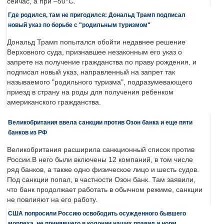
сейчас, а при –50°C.
Где родился, там не пригодился: Дональд Трамп подписал
новый указ по борьбе с "родильным туризмом"
Дональд Трамп попытался обойти недавнее решение
Верховного суда, признавшее незаконным его указ о
запрете на получение гражданства по праву рождения, и
подписал новый указ, направленный на запрет так
называемого "родильного туризма", подразумевающего
приезд в страну на роды для получения ребенком
американского гражданства.
Великобритания ввела санкции против Озон банка и еще пяти
банков из РФ
Великобритания расширила санкционный список против
России.В него были включены 12 компаний, в том числе
ряд банков, а также одно физическое лицо и шесть судов.
Под санкции попал, в частности Озон банк. Там заявили,
что банк продолжает работать в обычном режиме, санкции
не повлияют на его работу.
США попросили Россию освободить осужденного бывшего
морпеха, не принявшего в колонии наших правил и норм