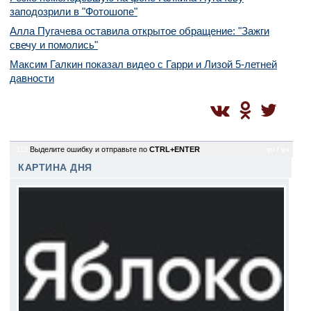
заподозрили в "Фотошопе"
Алла Пугачева оставила открытое обращение: "Зажги
свечу и помолись"
Максим Галкин показал видео с Гарри и Лизой 5-летней
давности
313
Выделите ошибку и отправьте по
CTRL+ENTER
gu / gu
КАРТИНА ДНЯ