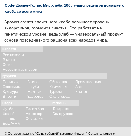
Софи Дюпюи-Голье: Мир хлеба. 100 лучших рецептов домашнего
хлеба со всего мира
Аромат свежеиспеченного хлеба повышает уровень
эндорфинов, гормонов счастья. Это работает на
генетическом уровне, ведь хлеб — универсальный продукт,
основа повседневного рациона всех народов мира.
Новости
Все новости
В мире
Фото
Новости партнеров
Рубрики
Политика
В кино
Общество
Происшествия
Экономика
Шоубиз
Криминал
Авто
Культура
Желтый
Туризм
Хайтек
В театр
Здоровье
Сад-огород
Спорт
Регионы
Футбол
Баскетбол
Татарстан
Хоккей
Автоспорт
Белоруссия
Теннис
Фристайл
Бокс/ММА
© Сетевое издание "Суть событий" (argumentiru.com) Свидетельство о