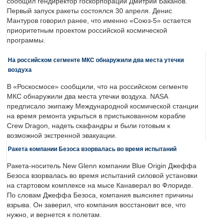
сообщил гендиректор госкорпорации Дмитрий Баканов.
Первый запуск ракеты состоялся 30 апреля. Денис
Мантуров говорил ранее, что именно «Союз-5» остается
приоритетным проектом российской космической
программы.
На российском сегменте МКС обнаружили два места утечки
воздуха
В «Роскосмосе» сообщили, что на российском сегменте
МКС обнаружили два места утечки воздуха. NASA
предписало экипажу Международной космической станции
на время ремонта укрыться в пристыкованном корабле
Crew Dragon, надеть скафандры и были готовым к
возможной экстренной эвакуации.
Ракета компании Безоса взорвалась во время испытаний
Ракета-носитель New Glenn компании Blue Origin Джеффа
Безоса взорвалась во время испытаний силовой установки
на стартовом комплексе на мысе Канаверал во Флориде.
По словам Джеффа Безоса, компания выясняет причины
взрыва. Он заверил, что компания восстановит все, что
нужно, и вернется к полетам.