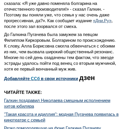
сказала: «Я уже давно поменяла болгарина на
отечественного производителя!» - сказал Галкин. -
Поэтому вы поняли уже, что семья у нас очень даже
прогрессивная, да?». Как сообщает издание
«Дни.Ру»
,
после этого зал взорвался от смеха.
До Галкина Пугачева была замужем за певцом
Филиппом Киркоровым. Болгарином по происхождению.
К слову, Алла Борисовна смогла обвенчаться с обоими
из них, чем вызвала широкий общественный резонанс.
Многие по сей день озадачены тем фактом, что звезде
эстрады удалось пойти под венец со вторым мужчиной,
хотя ее первый венчанный муж жив.
дзен
Добавляйте
CСб
в свои источники
ЧИТАЙТЕ ТАКЖЕ:
Галкин поздравил Николаева смешным исполнением
хитов юбиляра
"Такая красота и идиллия": модная Пугачева появилась в
кинотеатре с семьей
Резко помолодевшую на фоне Галкина Пугачеву