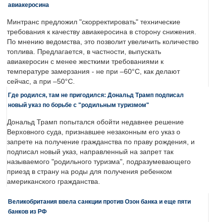
авиакеросина
Минтранс предложил "скорректировать" технические
требования к качеству авиакеросина в сторону снижения.
По мнению ведомства, это позволит увеличить количество
топлива. Предлагается, в частности, выпускать
авиакеросин с менее жесткими требованиями к
температуре замерзания - не при –60°C, как делают
сейчас, а при –50°C.
Где родился, там не пригодился: Дональд Трамп подписал
новый указ по борьбе с "родильным туризмом"
Дональд Трамп попытался обойти недавнее решение
Верховного суда, признавшее незаконным его указ о
запрете на получение гражданства по праву рождения, и
подписал новый указ, направленный на запрет так
называемого "родильного туризма", подразумевающего
приезд в страну на роды для получения ребенком
американского гражданства.
Великобритания ввела санкции против Озон банка и еще пяти
банков из РФ