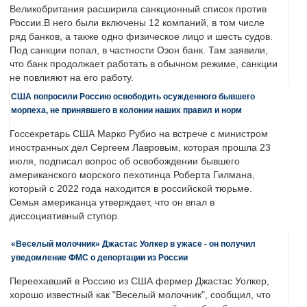
Великобритания расширила санкционный список против
России.В него были включены 12 компаний, в том числе
ряд банков, а также одно физическое лицо и шесть судов.
Под санкции попал, в частности Озон банк. Там заявили,
что банк продолжает работать в обычном режиме, санкции
не повлияют на его работу.
США попросили Россию освободить осужденного бывшего
морпеха, не принявшего в колонии наших правил и норм
Госсекретарь США Марко Рубио на встрече с министром
иностранных дел Сергеем Лавровым, которая прошла 23
июля, подписал вопрос об освобождении бывшего
американского морского пехотинца Роберта Гилмана,
который с 2022 года находится в российской тюрьме.
Семья американца утверждает, что он впал в
диссоциативный ступор.
«Веселый молочник» Джастас Уолкер в ужасе - он получил
уведомление ФМС о депортации из России
Переехавший в Россию из США фермер Джастас Уолкер,
хорошо известный как "Веселый молочник", сообщил, что