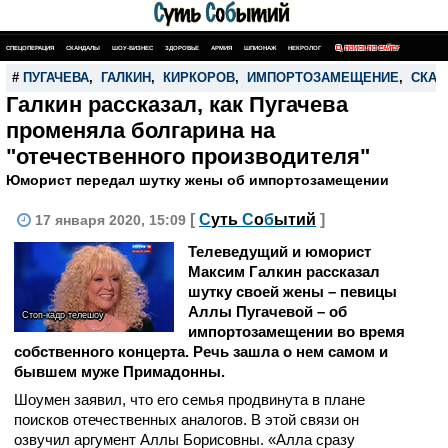
СПЕЦОПЕРАЦИЯ
СКАНДАЛЫ
ШОУ-БИЗНЕС
ЗДОРОВЬЕ
АРМИЯ
ШПИОНАЖ
НЕКРОЛОГ
ПОИСК ПО САЙТУ
#
ПУГАЧЕВА
,
ГАЛКИН
,
КИРКОРОВ
,
ИМПОРТОЗАМЕЩЕНИЕ
,
СКАН
Галкин рассказал, как Пугачева
променяла болгарина на
"отечественного производителя"
Юморист передал шутку жены об импортозамещении
[
С
уть
С
о
б
ытий
]
17 января 2020, 15:09
Телеведущий и юморист
Максим Галкин рассказал
шутку своей жены – певицы
Аллы Пугачевой – об
Стоп-кадр телешоу
импортозамещении во время
собственного концерта. Речь зашла о нем самом и
бывшем муже Примадонны.
Шоумен заявил, что его семья продвинута в плане
поисков отечественных аналогов. В этой связи он
озвучил аргумент Аллы Борисовны. «Алла сразу