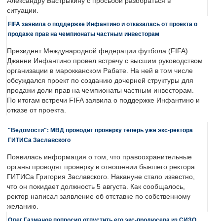
Александру Бастрыкину с просьбой разобраться в
ситуации.
FIFA заявила о поддержке Инфантино и отказалась от проекта о
продаже прав на чемпионаты частным инвесторам
Президент Международной федерации футбола (FIFA)
Джанни Инфантино провел встречу с высшим руководством
организации в марокканском Рабате. На ней в том числе
обсуждался проект по созданию дочерней структуры для
продажи доли прав на чемпионаты частным инвесторам.
По итогам встречи FIFA заявила о поддержке Инфантино и
отказе от проекта.
"Ведомости": МВД проводит проверку теперь уже экс-ректора
ГИТИСа Заславского
Появилась информация о том, что правоохранительные
органы проводят проверку в отношении бывшего ректора
ГИТИСа Григория Заславского. Накануне стало известно,
что он покидает должность 5 августа. Как сообщалось,
ректор написал заявление об отставке по собственному
желанию.
Олег Газманов попросил отпустить его экс-продюсера из СИЗО