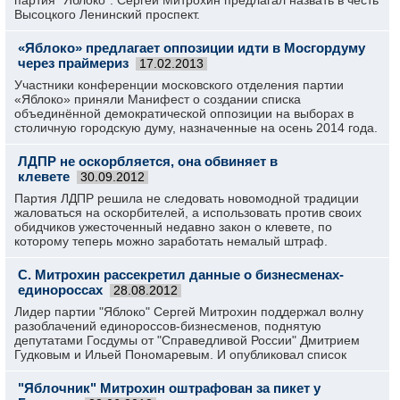
партия "Яблоко". Сергей Митрохин предлагал назвать в честь
Высоцкого Ленинский проспект.
«Яблоко» предлагает оппозиции идти в Мосгордуму
через праймериз
17.02.2013
Участники конференции московского отделения партии
«Яблоко» приняли Манифест о создании списка
объединённой демократической оппозиции на выборах в
столичную городскую думу, назначенные на осень 2014 года.
ЛДПР не оскорбляется, она обвиняет в
клевете
30.09.2012
Партия ЛДПР решила не следовать новомодной традиции
жаловаться на оскорбителей, а использовать против своих
обидчиков ужесточенный недавно закон о клевете, по
которому теперь можно заработать немалый штраф.
С. Митрохин рассекретил данные о бизнесменах-
единороссах
28.08.2012
Лидер партии "Яблоко" Сергей Митрохин поддержал волну
разоблачений единороссов-бизнесменов, поднятую
депутатами Госдумы от "Справедливой России" Дмитрием
Гудковым и Ильей Пономаревым. И опубликовал список
"Яблочник" Митрохин оштрафован за пикет у