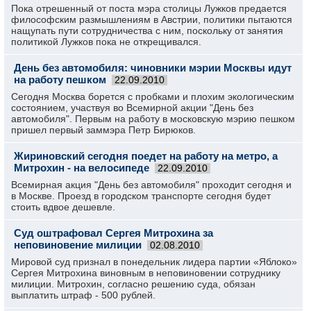
Пока отрешенный от поста мэра столицы Лужков предается
философским размышлениям в Австрии, политики пытаются
нащупать пути сотрудничества с ним, поскольку от занятия
политикой Лужков пока не открещивался.
День без автомобиля: чиновники мэрии Москвы идут
на работу пешком
22.09.2010
Сегодня Москва борется с пробками и плохим экологическим
состоянием, участвуя во Всемирной акции "День без
автомобиля". Первым на работу в московскую мэрию пешком
пришел первый заммэра Петр Бирюков.
Жириновский сегодня поедет на работу на метро, а
Митрохин - на велосипеде
22.09.2010
Всемирная акция "День без автомобиля" проходит сегодня и
в Москве. Проезд в городском транспорте сегодня будет
стоить вдвое дешевле.
Суд оштрафовал Сергея Митрохина за
неповиновение милиции
02.08.2010
Мировой суд признал в понедельник лидера партии «Яблоко»
Сергея Митрохина виновным в неповиновении сотруднику
милиции. Митрохин, согласно решению суда, обязан
выплатить штраф - 500 рублей.