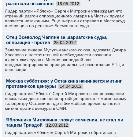
разогнали незаконно
16.05.2012
Лидер партии «Яблоко» Сергей Митрохин утверждает, что
утренний разгон оппозиционного лагеря на Чистых прудах
является незаконным. Еще вчера он отправил в Мосгорсуд
апелляцию на решение Басманного суда.
Отец Всеволод Чаплин за шариатские суды,
оппозиция - против
25.04.2012
Заявление лидера Мусульманского союза, адвоката Дагира
Хасавова о настоятельной необходимости создания
шариатских судов в Москве очередной раз
продемонстрировало принципиальные разногласия РПЦ и
оппозиции.
Москва субботняя: у Останкина начинается митинг
противников цензуры
14.04.2012
Лидер партии "Яблоко" Сергей Митрохин в сопровождении
нескольких десятков однопартийцев приехал к московскому
телецентру Останкино, где в ближайшее время начнется
митинг против цензуры в СМИ.
Яблочника Митрохина гложут сомнения, не стал ли
тандем Триадой
12.03.2012
Лидер партии «Яблоко» Сергей Митрохин обратился в