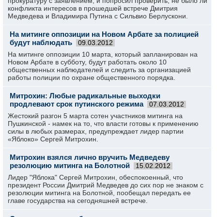
прокуратуру с заявлением, и попросил проверить, не было ли
конфликта интересов в прошедшей встрече Дмитрия
Медведева и Владимира Путина с Сильвио Берлускони.
На митинге оппозиции на Новом Арбате за полицией
будут наблюдать
09.03.2012
На митинге оппозиции 10 марта, который запланирован на
Новом Арбате в субботу, будут работать около 10
общественных наблюдателей и следить за организацией
работы полиции по охране общественного порядка.
Митрохин: Любые радикальные выходки
продлевают срок путинского режима
07.03.2012
Жестокий разгон 5 марта сотен участников митинга на
Пушкинской - намек на то, что власти готовы к применению
силы в любых размерах, предупреждает лидер партии
«Яблоко» Сергей Митрохин.
Митрохин взялся лично вручить Медведеву
резолюцию митинга на Болотной
15.02.2012
Лидер "Яблока" Сергей Митрохин, обеспокоенный, что
президент России Дмитрий Медведев до сих пор не знаком с
резолюции митинга на Болотной, пообещал передать ее
главе государства на сегодняшней встрече.