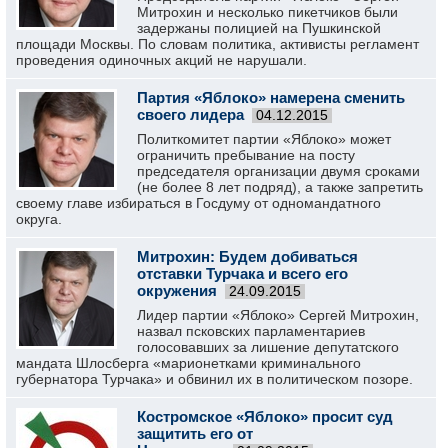
Митрохин и несколько пикетчиков были
задержаны полицией на Пушкинской
площади Москвы. По словам политика, активисты регламент
проведения одиночных акций не нарушали.
Партия «Яблоко» намерена сменить
своего лидера
04.12.2015
Политкомитет партии «Яблоко» может
ограничить пребывание на посту
председателя организации двумя сроками
(не более 8 лет подряд), а также запретить
своему главе избираться в Госдуму от одномандатного
округа.
Митрохин: Будем добиваться
отставки Турчака и всего его
окружения
24.09.2015
Лидер партии «Яблоко» Сергей Митрохин,
назвал псковских парламентариев
голосовавших за лишение депутатского
мандата Шлосберга «марионетками криминального
губернатора Турчака» и обвинил их в политическом позоре.
Костромское «Яблоко» просит суд
защитить его от