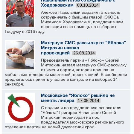
Ходорковским
09.10.2014
Алексей Навальный выразил готовность
сотрудничать с бывшим главой ЮКОСа
Михаилом Ходорковским, предложившим
оппозиции свою помощь на выборах в
Госдуму в 2016 году.
Матерную СМС-рассылку от "Яблока"
Митрохин назвал
провокацией
26.08.2014
Председатель партии «Яблоко» Сергей
Митрохин назвал матерную СMС-рассылку
от имени партии, которая пришла на
мобильные телефоны москвичей, провокацией. В сообщении
предлагалось принять участие в контроле на выборах 14
сентября.
Московское "Яблоко" решило не
менять лидера
17.05.2014
С подачи и по предложению основателя
"Яблока" Григория Явлинского Сергей
Митрохин переизбран на пост
председателя московского регионального
отделения партии на новый двухлетний срок.