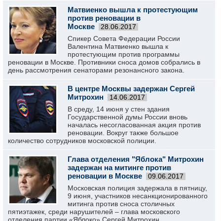
Матвиенко вышла к протестующим
против реновации в
Москве
28.06.2017
Спикер Совета Федерации России
Валентина Матвиенко вышла к
протестующим против программы
реновации в Москве. Противники сноса домов собрались в
день рассмотрения сенаторами резонансного закона.
В центре Москвы задержан Сергей
Митрохин
14.06.2017
В среду, 14 июня у стен здания
Государственной думы России вновь
началась несогласованная акция против
реновации. Вокруг также большое
количество сотрудников московской полиции.
Глава отделения "Яблока" Митрохин
задержан на митинге против
реновации в Москве
09.06.2017
Московская полиция задержала в пятницу,
9 июня, участников несанкционированного
митинга против сноса столичных
пятиэтажек, среди нарушителей – глава московского
отделения партии «Яблоко» Сергей Митрохин.