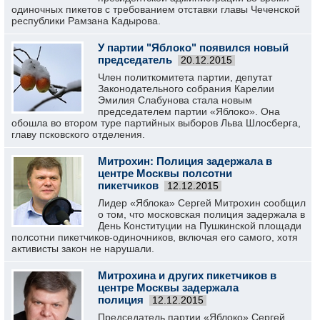
одиночных пикетов с требованием отставки главы Чеченской
республики Рамзана Кадырова.
У партии "Яблоко" появился новый
председатель
20.12.2015
Член политкомитета партии, депутат
Законодательного собрания Карелии
Эмилия Слабунова стала новым
председателем партии «Яблоко». Она
обошла во втором туре партийных выборов Льва Шлосберга,
главу псковского отделения.
Митрохин: Полиция задержала в
центре Москвы полсотни
пикетчиков
12.12.2015
Лидер «Яблока» Сергей Митрохин сообщил
о том, что московская полиция задержала в
День Конституции на Пушкинской площади
полсотни пикетчиков-одиночников, включая его самого, хотя
активисты закон не нарушали.
Митрохина и других пикетчиков в
центре Москвы задержала
полиция
12.12.2015
Председатель партии «Яблоко» Сергей