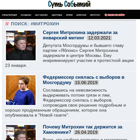
СПЕЦОПЕРАЦИЯ
СКАНДАЛЫ
ШОУ-БИЗНЕС
ЗДОРОВЬЕ
АРМИЯ
ШПИОНАЖ
НЕКРОЛОГ
ПОИСК ПО САЙТУ
//
ПОИСК: #МИТРОХИН
Сергея Митрохина задержали за
январский митинг
12.03.2021
Депутата Мосгордумы и бывшего главу
партии «Яблоко» Сергея Митрохина
задержали в центре Москвы. Ему
инкриминируют участие в протестной акции
23 января.
Федермессер снялась с выборов в
Мосгордуму
15.06.2019
Сославшись на невозможность
выдерживать потоки грязи и лжи,
Федермессер снялась с выборов,
сопроводив свое решение подробным и
хорошо продуманным обращением, которое она
опубликовала в "Новой газете".
Почему Митрохин так держится за
Хамовники?
26.04.2019
Всем, кто глубоко погружен в московские