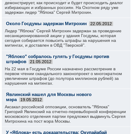
демонстрирует, как происходит и будет происходить диалог
избирающих и избранных россиян. На Охотном ряду уже
задержан лидер "Яблока" Сергей Митрохин.
Около Госдумы задержан Митрохин
22.05.2012
Лидер "Яблока" Сергей Митрохин задержан за проведение
несанкционированной акции у здания Госдумы, которая
сегодня собирается повысить штрафы за нарушения на
митингах, и доставлен в ОВД "Тверской".
"Яблоко" собралось гулять у Госдумы против
штрафов
21.05.2012
На 22 мая в Госдуме России назначено рассмотрение в
первом чтении скандального законопроект о многократном
увеличении штрафов (до полутора миллионов рублей) за
нарушения на митингах.
Явлинский нашел для Москвы нового
мэра
19.05.2012
Аксакал российской оппозиции, основатель "Яблока"
Григорий Явлинский на отчетно-перевыборной конференции
московского отделения партии предложил выдвинуть Сергея
Митрохина на пост мэра Москвы.
У «Яблока» есть доказательства: Окупайабай