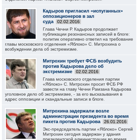
Кадыров пригласил «испуганных»
оппозиционеров в зал
суда
02.02.2016
Глава Чечни Р. Кадыров продолжает
публикации резонансных записей в блоге:
политик оперативно ответил на требование
главы московского отделения «Яблоко» С. Митрохина о
возбуждении дела об экстремизме.
Митрохин требует ФСБ возбудить
против Кадырова дело об
экстремизме
02.02.2016
Глава московского отделения партии
«Яблоко» С. Митрохин просит ФСБ РФ
завести на главу Чечни Рамзана Кадырова
уголовное дело об экстремизме, - за его высказывания в
адрес оппозиции и скандальные записи в блоге.
Митрохина задержали возле
администрации президента во время
пикета против Кадырова
26.01.2016
Экс-председатель партии «Яблоко» Сергей
Митрохин сегодня задержан у здания
президентской администрации во время