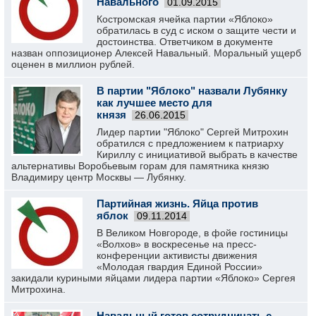
Навального
01.09.2015
Костромская ячейка партии «Яблоко»
обратилась в суд с иском о защите чести и
достоинства. Ответчиком в документе
назван оппозиционер Алексей Навальный. Моральный ущерб
оценен в миллион рублей.
В партии "Яблоко" назвали Лубянку
как лучшее место для
князя
26.06.2015
Лидер партии "Яблоко" Сергей Митрохин
обратился с предложением к патриарху
Кириллу с инициативой выбрать в качестве
альтернативы Воробьевым горам для памятника князю
Владимиру центр Москвы — Лубянку.
Партийная жизнь. Яйца против
яблок
09.11.2014
В Великом Новгороде, в фойе гостиницы
«Волхов» в воскресенье на пресс-
конференции активисты движения
«Молодая гвардия Единой России»
закидали куриными яйцами лидера партии «Яблоко» Сергея
Митрохина.
Навальный готов сотрудничать с