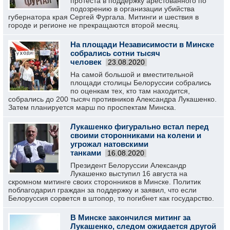
протеста в поддержку арестованного по
подозрению в организации убийства
губернатора края Сергей Фургала. Митинги и шествия в
городе и регионе не прекращаются второй месяц.
На площади Независимости в Минске
собрались сотни тысяч
человек
23.08.2020
На самой большой и вместительной
площади столицы Белоруссии собрались
по оценкам тех, кто там находится,
собрались до 200 тысяч противников Александра Лукашенко.
Затем планируется марш по проспектам Минска.
Лукашенко фигурально встал перед
своими сторонниками на колени и
угрожал натовскими
танками
16.08.2020
Президент Белоруссии Александр
Лукашенко выступил 16 августа на
скромном митинге своих сторонников в Минске. Политик
поблагодарил граждан за поддержку и заявил, что если
Белоруссия сорвется в штопор, то погибнет как государство.
В Минске закончился митинг за
Лукашенко, следом ожидается другой