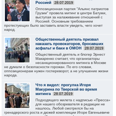
Россией
28.07.2019
Оппозиционная партия "Альянс патриотов
Грузии" провела митинг в центре Батуми,
выступая за налаживание отношений с
Россией. Основным требованием
протестующих было заставить власти увидеть, чего хочет
народ.
Общественный деятель призвал
наказать провокаторов, бросавших
асфальт и баки в ОМОН
28.07.2019
Общественный деятель и блогер Эрнест
Макаренко считает, что организаторы
несанкционированного митинга в Москве
не думали о безопасности горожан. По его словам,
оппозиционерам нужен госпереворот, а не улучшение жизни
народа.
Что я видел: прогулка Игоря
Макурина по Тверской во время
митинга
28.07.2019
Подходящего жилета с надписью «Пресса»
для нашего обозревателя в редакции не
нашлось. Любой смотрелся бы на
гренадерского роста и дюжей комплекции Игоре Евгеньевиче