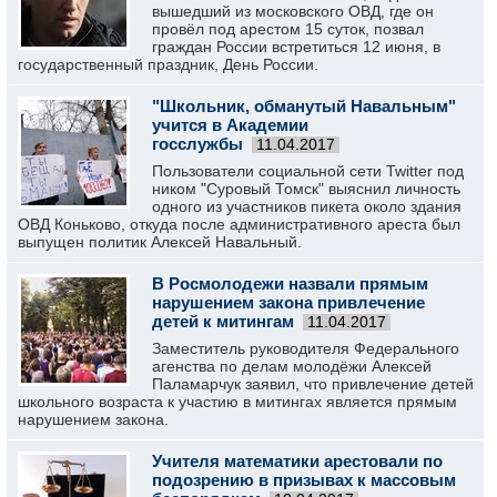
вышедший из московского ОВД, где он
провёл под арестом 15 суток, позвал
граждан России встретиться 12 июня, в
государственный праздник, День России.
"Школьник, обманутый Навальным"
учится в Академии
госслужбы
11.04.2017
Пользователи социальной сети Twitter под
ником "Суровый Томск" выяснил личность
одного из участников пикета около здания
ОВД Коньково, откуда после административного ареста был
выпущен политик Алексей Навальный.
В Росмолодежи назвали прямым
нарушением закона привлечение
детей к митингам
11.04.2017
Заместитель руководителя Федерального
агенства по делам молодёжи Алексей
Паламарчук заявил, что привлечение детей
школьного возраста к участию в митингах является прямым
нарушением закона.
Учителя математики арестовали по
подозрению в призывах к массовым