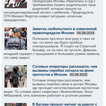
Прокуратура Москвы обратилась в суд с
требованием лишить родительских прав
родителей, которые пришли на
несанкционированный митинг с ребенком. Председатель
СПЧ Михаил Федотов назвал ситуацию «опасным
прецедентом».
Заметки любопытного в охваченной
правопорядком Москве
05.08.2019
Полковник протянул мне руку и сжал её
так, что меня как будто пробило
электрошокером. Я пошёл на Страстной
бульвар, но на него не пустили. Девушка-
младший сержант с прыщиками и большими угрями заявила,
что сквер закрыт.
Сотовые операторы рассказали, чем
вызваны перебои сигнала на фоне
протестов в Москве
03.08.2019
Сотовые операторы рассказали, чем
вызваны перебои связи в центре Москвы,
где проходит несогласованная протестная
акция. По словам пресс-секретаря «ВымпелКома» Анны
Айбашевой, сеть компании работает в штатном режиме.
В Батуми прошел митинг за диалог с