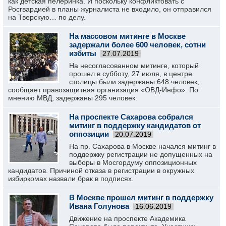
как детская пелеринка. И поскольку конфликтовать с
Росгвардией в планы журналиста не входило, он отправился
на Тверскую… по делу.
На массовом митинге в Москве
задержали более 600 человек, сотни
избиты
27.07.2019
На несогласованном митинге, который
прошел в субботу, 27 июля, в центре
столицы были задержаны 648 человек,
сообщает правозащитная организация «ОВД-Инфо». По
мнению МВД, задержаны 295 человек.
На проспекте Сахарова собрался
митинг в поддержку кандидатов от
оппозиции
20.07.2019
На пр. Сахарова в Москве начался митинг в
поддержку регистрации не допущенных на
выборы в Мосгордуму оппозиционных
кандидатов. Причиной отказа в регистрации в окружных
избиркомах назвали брак в подписях.
В Москве прошел митинг в поддержку
Ивана Голунова
16.06.2019
Движение на проспекте Академика