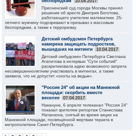
беспорядкам
10.04.2017
Пресненский суд города Москвы принял
решение об аресте Дмитрия Боготова,
работающего учителем математики. 25-
летнего мужчину подозревают в призывах к массовым
беспорядкам, а также к терроризму.
Детский омбудсмен Петербурга
намерена защищать подростков,
вышедших на митинги
10.04.2017
Детский омбудсмен Петербурга Светлана
Агапитова в интервью "Сути событий"
раскритиковала идею возможного запрета
несовершеннолетним участвовать в митингах, а также
заявила, что не допустит «охоты на ведьм».
"Россия 24" об акции на Манежной
площади: скорбить вместе
веселее
07.04.2017
Накануне, 6 апреля телеканал "Россия 24"
показал зрителям репортаж Станислава
Натанзона, снятый во время акции на
Манежной площади, посвящённой жертвам теракта в
метрополитене Санкт-Петербурга.