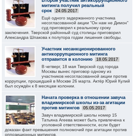
Второй участник антикоррупционного
митинга получил реальный
срок
24.05.2017
Ещё одного задержанного участника
несогласованной акции "Он нам не Димон"
суд приговорил к реальному сроку
заключения. Тверской районный суд столицы приговорил
Александра Шпакова к полутора годам лишения свободы.
Участник несанкционированного
антикоррупционного митинга
отправится в колонию
18.05.2017
В четверг, 18 мая Тверской суд города
Москвы вынес приговор одному из
участников несогласованной акции против
коррупции, прошедшей в Москве 26 марта. Актёр Юрий Кулий
был осуждён к 8 месяцам колонии.
Начата проверка в отношении завуча
владимирской школы из-за агитации
против митингов
05.05.2017
Завуч владимирской школы номер 15
Татьяна Агеева может быть привлечена к
уголовной ответственности, если будет
доказан факт превышения полномочий при агитации против
оппозиционных митингов.