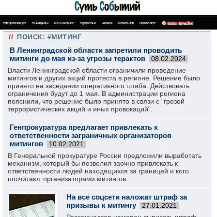
СПЕЦОПЕРАЦИЯ
СКАНДАЛЫ
ШОУ-БИЗНЕС
ЗДОРОВЬЕ
АРМИЯ
ШПИОНАЖ
НЕКРОЛОГ
ПОИСК ПО САЙТУ
//
ПОИСК: #МИТИНГ
В Ленинградской области запретили проводить
митинги до мая из-за угрозы терактов
08.02.2024
Власти Ленинградской области ограничили проведение
митингов и других акций протеста в регионе. Решение было
принято на заседании оперативного штаба. Действовать
ограничения будут до 1 мая. В администрации региона
пояснили, что решение было принято в связи с "грозой
террористических акций и иных провокаций".
Генпрокуратура предлагает привлекать к
ответственности заграничных организаторов
митингов
10.02.2021
В Генеральной прокуратуре России предложили выработать
механизм, который бы позволил заочно привлекать к
ответственности людей находящихся за границей и кого
посчитают организаторами митингов.
На все соцсети наложат штраф за
призывы к митингу
27.01.2021