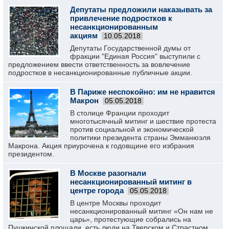
Депутаты предложили наказывать за
привлечение подростков к
несанкционированным
акциям
10.05.2018
Депутаты Государственной думы от
фракции "Единая Россия" выступили с
предложением ввести ответственность за вовлечение
подростков в несанкционированные публичные акции.
В Париже неспокойно: им не нравится
Макрон
05.05.2018
В столице Франции проходит
многотысячный митинг и шествие протеста
против социальной и экономической
политики президента страны Эмманюэля
Макрона. Акция приурочена к годовщине его избрания
президентом.
В Москве разогнали
несанкционированный митинг в
центре города
05.05.2018
В центре Москвы проходит
несанкционированный митинг «Он нам не
царь», протестующие собрались на
Пушкинской площади, есть люди на Тверском и Страстном