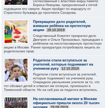
согласованный с властями марш памяти
Бориса Немцова, приуроченный к пятой
годовщине его смерти. Акция пройдет по маршруту от
Страстного бульвара до проспекта Сахарова.
Прекращено дело родителей,
взявших ребёнка на протестную
акцию
28.10.2019
Следственный Комитет прекратил дело
Дмитрия и Ольги Проказовых, пришедших с
ребёнком на несогласованную протестную
акцию в Москве. Ранее прокуратура потребовала лишить их
родительских прав.
Родители стали вступаться за
учителей, которые поднимают на
учеников руку
12.10.2019
Родители стали вступаться за учителей,
которые поднимают на учеников руку.
Очередное увольнение учителя за то, что
тот обозвал детей и отвесил им оплеухи, произошло в
Тюменской области. Но на сей раз за педагога вступились.
На согласованный митинг в Москве
официально пришли около 20 тысяч
человек
29.09.2019