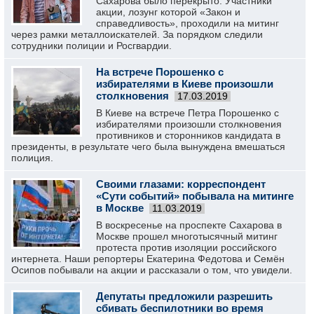
Сахарова было перекрыто. Участники
акции, лозунг которой «Закон и
справедливость», проходили на митинг
через рамки металлоискателей. За порядком следили
сотрудники полиции и Росгвардии.
На встрече Порошенко с
избирателями в Киеве произошли
столкновения
17.03.2019
В Киеве на встрече Петра Порошенко с
избирателями произошли столкновения
противников и сторонников кандидата в
президенты, в результате чего была вынуждена вмешаться
полиция.
Своими глазами: корреспондент
«Сути событий» побывала на митинге
в Москве
11.03.2019
В воскресенье на проспекте Сахарова в
Москве прошел многотысячный митинг
протеста против изоляции российского
интернета. Наши репортеры Екатерина Федотова и Семён
Осипов побывали на акции и рассказали о том, что увидели.
Депутаты предложили разрешить
сбивать беспилотники во время