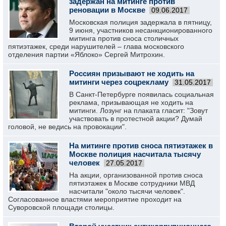
задержан на митинге против
реновации в Москве
09.06.2017
Московская полиция задержала в пятницу,
9 июня, участников несанкционированного
митинга против сноса столичных
пятиэтажек, среди нарушителей – глава московского
отделения партии «Яблоко» Сергей Митрохин.
Россиян призывают не ходить на
митинги через соцрекламу
31.05.2017
В Санкт-Петербурге появилась социальная
реклама, призывающая не ходить на
митинги. Лозунг на плаката гласит: "Зовут
участвовать в протестной акции? Думай
головой, не ведись на провокации".
На митинге против сноса пятиэтажек в
Москве полиция насчитала тысячу
человек
27.05.2017
На акции, организованной против сноса
пятиэтажек в Москве сотрудники МВД
насчитали "около тысячи человек".
Согласованное властями мероприятие проходит на
Суворовской площади столицы.