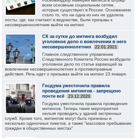
Роскомнадзор намерен выписать штраф
всем основным социальным сетям,
которые существуют в России. Основанием
стало то, что ни одна из них не удалила
посты, где, как считают в ведомстве, были призывы к
несовершеннолетним выйти на митинг.
СК за сутки до митинга возбудил
уголовное дело о вовлечении в него
несовершеннолетних
22.01.2021
Главное следственное управление
Следственного Комитета России возбудило
уголовное дело по статье карающей за
вовлечение несовершеннолетних в противоправные
действия. Речь идет о призывах выйти на митинг 23 января.
Госдума ужесточила правила
проведения митингов - запрещено
почти всё
23.12.2020
Госдума ужесточила правила проведения
митингов. Теперь такие мероприятия
нельзя проводить у зданий экстренных
служб. Кроме того, митингом могут быть признаны и
несколько одиночных пикетов, а также "массовое пребывание
граждан в общественных местах".