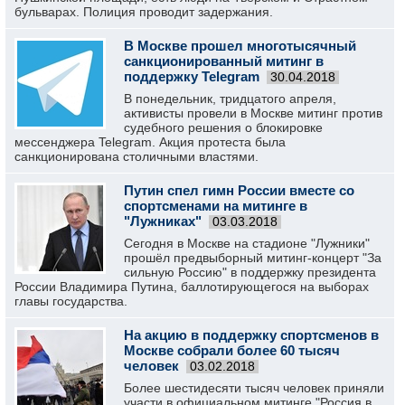
бульварах. Полиция проводит задержания.
В Москве прошел многотысячный
санкционированный митинг в
поддержку Telegram
30.04.2018
В понедельник, тридцатого апреля,
активисты провели в Москве митинг против
судебного решения о блокировке
мессенджера Telegram. Акция протеста была
санкционирована столичными властями.
Путин спел гимн России вместе со
спортсменами на митинге в
"Лужниках"
03.03.2018
Сегодня в Москве на стадионе "Лужники"
прошёл предвыборный митинг-концерт "За
сильную Россию" в поддержку президента
России Владимира Путина, баллотирующегося на выборах
главы государства.
На акцию в поддержку спортсменов в
Москве собрали более 60 тысяч
человек
03.02.2018
Более шестидесяти тысяч человек приняли
участи в официальном митинге "Россия в