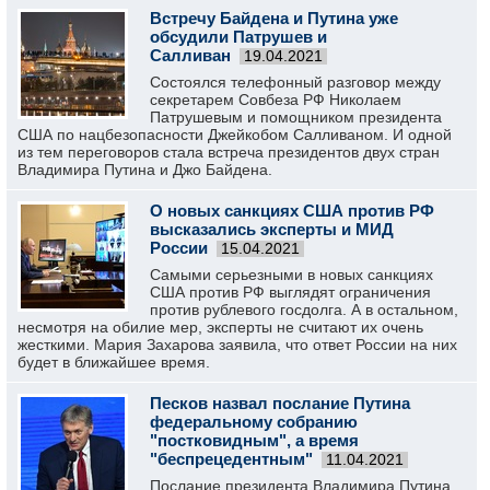
Встречу Байдена и Путина уже
обсудили Патрушев и
Салливан
19.04.2021
Состоялся телефонный разговор между
секретарем Совбеза РФ Николаем
Патрушевым и помощником президента
США по нацбезопасности Джейкобом Салливаном. И одной
из тем переговоров стала встреча президентов двух стран
Владимира Путина и Джо Байдена.
О новых санкциях США против РФ
высказались эксперты и МИД
России
15.04.2021
Самыми серьезными в новых санкциях
США против РФ выглядят ограничения
против рублевого госдолга. А в остальном,
несмотря на обилие мер, эксперты не считают их очень
жесткими. Мария Захарова заявила, что ответ России на них
будет в ближайшее время.
Песков назвал послание Путина
федеральному собранию
"постковидным", а время
"беспрецедентным"
11.04.2021
Послание президента Владимира Путина,