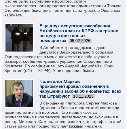
Это не было выступление простого, хотя и
высокопоставленного представителя администрации Трампа.
Это очевидно была речь претендента на кресло в Овальном
кабинете.
Еще двух депутатов заксобрания
Алтайского края от КПРФ задержали
по делу о фиктивных
помощниках
05.02.2026
В Алтайском крае задержаны двое
депутатов Законодательного собрания.
Они подозреваются в мошенничестве в особо крупном
размере, сообщило краевое управление Следственного
Комитета. По сообщениям, это Андрей Чернобай и Юрий
Кропотин (оба — КПРФ). У них прошли обыски.
Политолог Марков
прокомментировал обвинения в
нарушении закона об иноагентах: всех
так штрафуют
18.11.2025
В отношении плитолога Сергея Маркова
(признан в России иноагентом) составили
административный протокол. Его привлекают за
осуществление иноагентской деятельности до включения в
реестр Минюста. Сам политолог заявил, что штрафы по этой
статье рано или поздно получает каждый иноагент.