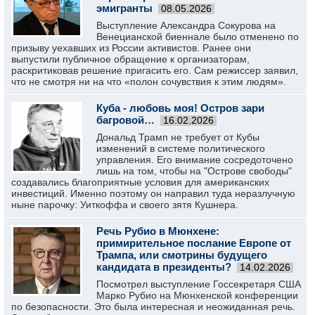
эмигранты
08.05.2026
Выступление Александра Сокурова на
Венецианской биеннале было отменено по
призыву уехавших из России активистов. Ранее они
выпустили публичное обращение к организаторам,
раскритиковав решение пригасить его. Сам режиссер заявил,
что не смотря ни на что «полон сочувствия к этим людям».
Куба - любовь моя! Остров зари
багровой…
16.02.2026
Дональд Трамп не требует от Кубы
изменений в системе политического
управления. Его внимание сосредоточено
лишь на том, чтобы на "Острове свободы"
создавались благоприятные условия для американских
инвестиций. Именно поэтому он направил туда неразлучную
ныне парочку: Уиткоффа и своего зятя Кушнера.
Речь Рубио в Мюнхене:
примирительное послание Европе от
Трампа, или смотрины будущего
кандидата в президенты?
14.02.2026
Посмотрел выступление Госсекретаря США
Марко Рубио на Мюнхенской конференции
по безопасности. Это была интересная и неожиданная речь.