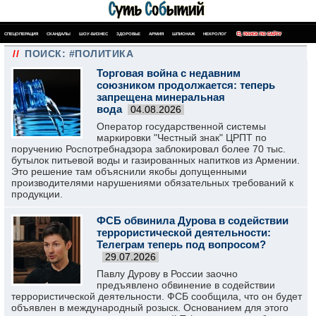
СПЕЦОПЕРАЦИЯ
СКАНДАЛЫ
ШОУ-БИЗНЕС
ЗДОРОВЬЕ
АРМИЯ
ШПИОНАЖ
НЕКРОЛОГ
ПОИСК ПО САЙТУ
//
ПОИСК: #ПОЛИТИКА
Торговая война с недавним
союзником продолжается: теперь
запрещена минеральная
вода
04.08.2026
Оператор государственной системы
маркировки "Честный знак" ЦРПТ по
поручению Роспотребнадзора заблокировал более 70 тыс.
бутылок питьевой воды и газированных напитков из Армении.
Это решение там объяснили якобы допущенными
производителями нарушениями обязательных требований к
продукции.
ФСБ обвинила Дурова в содействии
террористической деятельности:
Телеграм теперь под вопросом?
29.07.2026
Павлу Дурову в России заочно
предъявлено обвинение в содействии
террористической деятельности. ФСБ сообщила, что он будет
объявлен в международный розыск. Основанием для этого