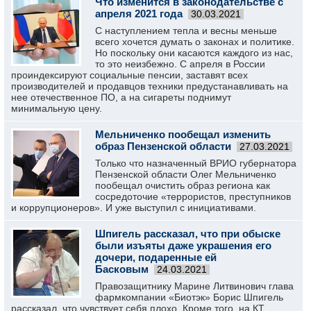
Что изменится в законодательстве с
апреля 2021 года
30.03.2021
С наступлением тепла и весны меньше
всего хочется думать о законах и политике.
Но поскольку они касаются каждого из нас,
то это неизбежно. С апреля в России
проиндексируют социальные пенсии, заставят всех
производителей и продавцов техники предустанавливать на
нее отечественное ПО, а на сигареты поднимут
минимальную цену.
Мельниченко пообещал изменить
образ Пензенской области
27.03.2021
Только что назначенный ВРИО губернатора
Пензенской области Олег Мельниченко
пообещал очистить образ региона как
сосредоточие «террористов, преступников
и коррупционеров». И уже выступил с инициативами.
Шпигель рассказал, что при обыске
были изъяты даже украшения его
дочери, подаренные ей
Басковым
24.03.2021
Правозащитнику Марине Литвинович глава
фармкомпании «Биотэк» Борис Шпигель
рассказал, что чувствует себя плохо. Кроме того, на КТ