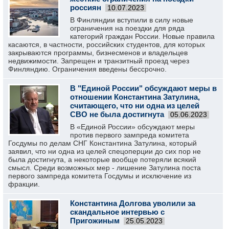
россиян
10.07.2023
В Финляндии вступили в силу новые
ограничения на поездки для ряда
категорий граждан России. Новые правила
касаются, в частности, российских студентов, для которых
закрываются программы, бизнесменов и владельцев
недвижимости. Запрещен и транзитный проезд через
Финляндию. Ограничения введены бессрочно.
В "Единой России" обсуждают меры в
отношении Константина Затулина,
считающего, что ни одна из целей
СВО не была достигнута
05.06.2023
В «Единой России» обсуждают меры
против первого зампреда комитета
Госдумы по делам СНГ Константина Затулина, который
заявил, что ни одна из целей спецоперции до сих пор не
была достигнута, а некоторые вообще потеряли всякий
смысл. Среди возможных мер - лишение Затулина поста
первого зампреда комитета Госдумы и исключение из
фракции.
Константина Долгова уволили за
скандальное интервью с
Пригожиным
25.05.2023