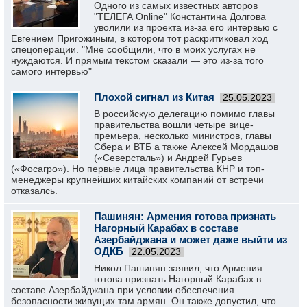
Одного из самых известных авторов
"ТЕЛЕГА Online" Константина Долгова
уволили из проекта из-за его интервью с
Евгением Пригожиным, в котором тот раскритиковал ход
спецоперации. "Мне сообщили, что в моих услугах не
нуждаются. И прямым текстом сказали — это из-за того
самого интервью"
Плохой сигнал из Китая
25.05.2023
В российскую делегацию помимо главы
правительства вошли четыре вице-
премьера, несколько министров, главы
Сбера и ВТБ а также Алексей Мордашов
(«Северсталь») и Андрей Гурьев
(«Фосагро»). Но первые лица правительства КНР и топ-
менеджеры крупнейших китайских компаний от встречи
отказалсь.
Пашинян: Армения готова признать
Нагорный Карабах в составе
Азербайджана и может даже выйти из
ОДКБ
22.05.2023
Никол Пашинян заявил, что Армения
готова признать Нагорный Карабах в
составе Азербайджана при условии обеспечения
безопасности живущих там армян. Он также допустил, что