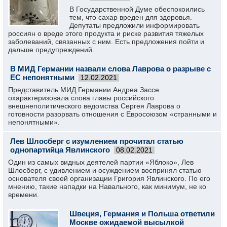
В Государственной Думе обеспокоились
тем, что сахар вреден для здоровья.
Депутаты предложили информировать
россиян о вреде этого продукта и риске развития тяжелых
заболеваний, связанных с ним. Есть предложения пойти и
дальше предупреждений.
В МИД Германии назвали слова Лаврова о разрыве с
ЕС непонятными
12.02.2021
Представитель МИД Германии Андреа Зассе
охарактеризовала слова главы российского
внешнеполитического ведомства Сергея Лаврова о
готовности разорвать отношения с Евросоюзом «странными и
непонятными».
Лев Шлосберг с изумлением прочитал статью
однопартийца Явлинского
08.02.2021
Один из самых видных деятелей партии «Яблоко», Лев
Шлосберг, с удивлением и осуждением воспринял статью
основателя своей организации Григория Явлинского. По его
мнению, такие нападки на Навального, как минимум, не ко
времени.
Швеция, Германия и Польша ответили
Москве ожидаемой высылкой