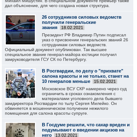
Михаил Мишустин. В специальном документе премьер также
дал объяснение, для чего создана новая структура.
26 сотрудников силовых ведомств
получили генеральские
звания
18.02.2021
Президент РФ Владимир Путин подписал
указ о присвоении генеральских званий 26
сотрудникам силовых ведомств.
Официальный документ опубликован. Так высшее
специальное звание генерал-майора юстиции получил
замруководителя ГСУ СК по Петербургу.
В Росгвардии, по делу о "прихвате"
салона красоты и не только, станет на
10 генералов меньше
15.02.2021
Московское ВСУ СКР намерено через суд
ограничить в сроках ознакомления с
материалами уголовного дела бывшего
замдиректора Росгвардии по тылу Сергея Милейко. Он
обвиняется в мошенническом получении нежилого
помещения для салона красоты супруге.
В Госдуме решили, что сахар вреден и
подумывают о введении акцизов на
него
13.02.2021