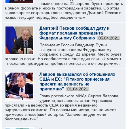
намеченное на 21 апреля, будет проходить
в очном формате и носить постковидный характер. Об этом
заявил пресс-секретарь главы государства Дмитрий Песков и
назвал текущий период беспрецедентным.
Дмитрий Песков сообщил дату и
формат послания президента
Федеральному Собранию
05.04.2021
Президент России Владимир Путин
выступит с посланием Федеральному
собранию в среду, 21 апреля. Место будет
оглашено позже. Но сообщается и еще один важный момент
- послание президента пройдет полностью в очном режиме.
Лавров высказался об отношениях
США и ЕС: "Я такого принесения
присяги на верность не
припомню"
01.04.2021
Главу российского МИДа Сергея Лаврова
удивило, как лидеры стран Евросоюза
присягали на верность США во время недавнего
виртуального саммита. По словам министра, это не имеет
примеров в новейшей истории. "Заявления для меня
беспрецедентны".