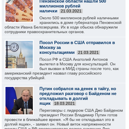
Пензенской области нашли 500
миллионов рублей
налички
21.03.2021
Около 500 миллионов рублей наличными
хранились в доме губернатора Пензенской
области Ивана Белозерцева. Их в ходе обыска обнаружили
сотрудники правоохранительных органов.
Посол России в США отправился в
Москву за
консультациями
21.03.2021
Посол РФ в США Анатолий Антонов
вылетел в Москву для консультаций. Он
был вызван в МИД страны после того, как
американский президент назвал главу российского
государства убийцей.
Путин собрался на денек в тайгу, но
предложил разговор с Байденом не
откладывать в долгий
ящик
18.03.2021
Переговоры с лидером США Джо Байденом
президент России Владимир Путин готов
провести в ближайшее время. «Я бы не откладывал это в
долгий ящик», - заявил он. Новый виток напряженности
между США и РФ провоцировало резкое суждение Джо