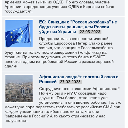
Армения может выйти из ОДКБ. По его словам, участие
Армении в предстоящих учениях ОДКБ в Киргизии сейчас
"обсуждается".
ЕС: Санкции с "Россельхозбанка" не
будут сняты раньше, чем Россия
уйдет из Украины
22.05.2023
Представитель внешнеполитической
службы Евросоюза Петер Стано ранее
заявил, что санкции с Россельхозбанка
будут сняты только после завершения (конфликта) на
Украине. При этом подключение этого банка к SWIFT
является одним из требований России в рамках зерновой
сделки.
Афганистан создаёт торговый союз с
Россией
27.02.2023
Сотрудничество с властями Афганистана?
Почему бы и нет? С соседями надо
дружить. Тем более, отношения уже
установлены и они вполне рабочие. Только
может уже пора перестать требовать от российских СМИ при
каждом упоминании талибов напоминать, что они
"запрещены в России"? А то как-то странновато у нас
получается...