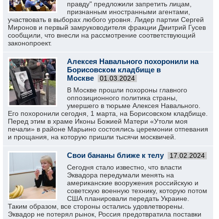
правду" предложили запретить лицам,
признанным иностранными агентами,
участвовать в выборах любого уровня. Лидер партии Сергей
Миронов и первый замруководителя фракции Дмитрий Гусев
сообщили, что внесли на рассмотрение соответствующий
законопроект.
Алексея Навального похоронили на
Борисовском кладбище в
Москве
01.03.2024
В Москве прошли похороны главного
оппозиционного политика страны,
умершего в тюрьме Алексея Навального.
Его похоронили сегодня, 1 марта, на Борисовском кладбище.
Перед этим в храме Иконы Божией Матери «Утоли моя
печали» в районе Марьино состоялись церемонии отпевания
и прощания, на которую пришли тысячи москвичей.
Свои бананы ближе к телу
17.02.2024
Сегодня стало известно, что власти
Эквадора передумали менять на
американские вооружения российскую и
советскую военную технику, которую потом
США планировали передать Украине.
Таким образом, все стороны остались удовлетворены.
Эквадор не потерял рынок, Россия предотвратила поставки