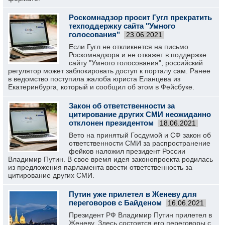
Роскомнадзор просит Гугл прекратить
техподдержку сайта "Умного
голосования"
23.06.2021
Если Гугл не откликнется на письмо
Роскомнадзора и не откажет в поддержке
сайту "Умного голосования", российский
регулятор может заблокировать доступ к порталу сам. Ранее
в ведомство поступила жалоба юриста Еланцева из
Екатеринбурга, который и сообщил об этом в Фейсбуке.
Закон об ответственности за
цитирование других СМИ неожиданно
отклонен президентом
18.06.2021
Вето на принятый Госдумой и СФ закон об
ответственности СМИ за распространение
фейков наложил президент России
Владимир Путин. В свое время идея законопроекта родилась
из предложения парламента ввести ответственность за
цитирование других СМИ.
Путин уже прилетел в Женеву для
переговоров с Байденом
16.06.2021
Президент РФ Владимир Путин прилетел в
Женеву. Здесь состоятся его переговоры с