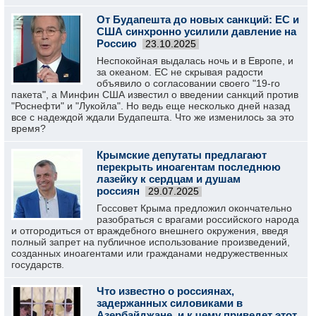
От Будапешта до новых санкций: ЕС и
США синхронно усилили давление на
Россию
23.10.2025
Неспокойная выдалась ночь и в Европе, и
за океаном. ЕС не скрывая радости
объявило о согласовании своего "19-го
пакета", а Минфин США известил о введении санкций против
"Роснефти" и "Лукойла". Но ведь еще несколько дней назад
все с надеждой ждали Будапешта. Что же изменилось за это
время?
Крымские депутаты предлагают
перекрыть иноагентам последнюю
лазейку к сердцам и душам
россиян
29.07.2025
Госсовет Крыма предложил окончательно
разобраться с врагами российского народа
и отгородиться от враждебного внешнего окружения, введя
полный запрет на публичное использование произведений,
созданных иноагентами или гражданами недружественных
государств.
Что известно о россиянах,
задержанных силовиками в
Азербайджане, и к чему приведет этот