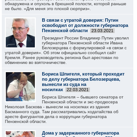
обнаружена и опухоль в брюшной полости, которой раньше
не было. «Для меня это плохой сюрприз».
В связи с утратой доверия: Путин
освободил от должности губернатора
Пензенской области
23.03.2021
Президент России Владимир Путин уволил
губернатора Пензенской области Ивана
Белозерцева с формулировкой «в связи с
утратой доверия». Об этом официально сообщил сайт
Кремля. Ранее руководитель региона был арестован по
обвинению во взяточничестве.
Бориса Шпигеля, который проходит
по делу губернатора Белозерцева,
вынесли из суда на
носилках
22.03.2021
Бориса Шпигеля – бывшего сенатора от
Пензенской области и экс-продюсера
Николоая Баскова - вынесли на носилках из здания
Басманного суда. Там рассматривались ходатайства об
аресте фигурантов дела о коррупции губернатора
Пензенской области.
Дома у задержанного губернатора