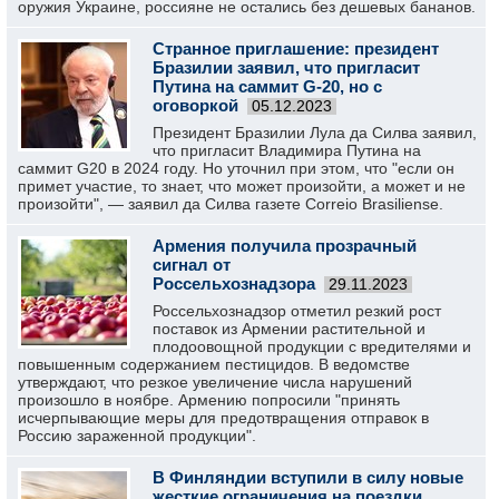
оружия Украине, россияне не остались без дешевых бананов.
Странное приглашение: президент
Бразилии заявил, что пригласит
Путина на саммит G-20, но с
оговоркой
05.12.2023
Президент Бразилии Лула да Силва заявил,
что пригласит Владимира Путина на
саммит G20 в 2024 году. Но уточнил при этом, что "если он
примет участие, то знает, что может произойти, а может и не
произойти", — заявил да Силва газете Correio Brasiliense.
Армения получила прозрачный
сигнал от
Россельхознадзора
29.11.2023
Россельхознадзор отметил резкий рост
поставок из Армении растительной и
плодоовощной продукции с вредителями и
повышенным содержанием пестицидов. В ведомстве
утверждают, что резкое увеличение числа нарушений
произошло в ноябре. Армению попросили "принять
исчерпывающие меры для предотвращения отправок в
Россию зараженной продукции".
В Финляндии вступили в силу новые
жесткие ограничения на поездки