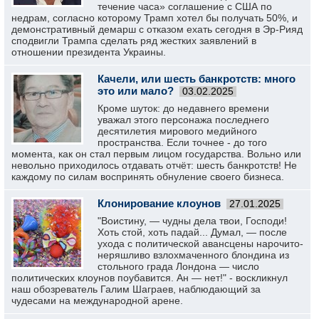
течение часа» соглашение с США по
недрам, согласно которому Трамп хотел бы получать 50%, и
демонстративный демарш с отказом ехать сегодня в Эр-Рияд
сподвигли Трампа сделать ряд жестких заявлений в
отношении президента Украины.
Качели, или шесть банкротств: много
это или мало?
03.02.2025
Кроме шуток: до недавнего времени
уважал этого персонажа последнего
десятилетия мирового медийного
пространства. Если точнее - до того
момента, как он стал первым лицом государства. Вольно или
невольно приходилось отдавать отчёт: шесть банкротств! Не
каждому по силам воспринять обнуление своего бизнеса.
Клонирование клоунов
27.01.2025
"Воистину, — чудны дела твои, Господи!
Хоть стой, хоть падай... Думал, — после
ухода с политической авансцены нарочито-
неряшливо взлохмаченного блондина из
стольного града Лондона — число
политических клоунов поубавится. Ан — нет!" - воскликнул
наш обозреватель Галим Шаграев, наблюдающий за
чудесами на международной арене.