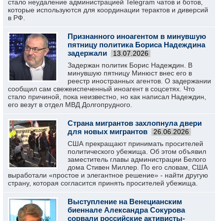
стало неудаление администрацией Telegram чатов и ботов,
которые используются для координации терактов и диверсий
в РФ.
Признанного иноагентом в минувшую
пятницу политика Бориса Надеждина
задержали
13.07.2026
Задержан политик Борис Надеждин. В
минувшую пятницу Минюст внес его в
реестр иностранных агентов. О задержании
сообщил сам свежеиспеченный иноагент в соцсетях. Что
стало причиной, пока неизвестно, но как написал Надеждин,
его везут в отдел МВД Долгопрудного.
Страна мигрантов захлопнула двери
для новых мигрантов
26.06.2026
США прекращают принимать просителей
политического убежища. Об этом объявил
заместитель главы администрации Белого
дома Стивен Миллер. По его словам, США
выработали «простое и элегантное решение» - найти другую
страну, которая согласится принять просителей убежища.
Выступление на Венецианским
биеннале Александра Сокурова
сорвали российские активисты-